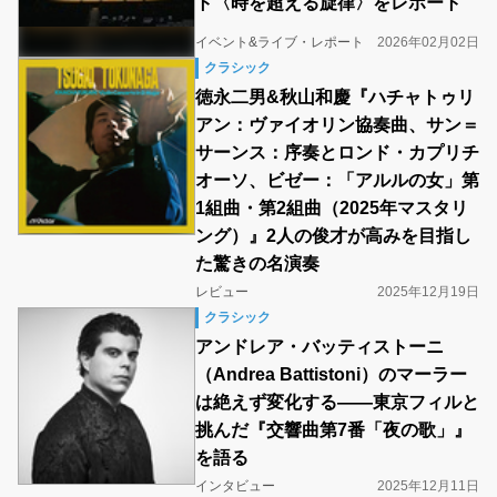
ト〈時を超える旋律〉をレポート
イベント&ライブ・レポート
2026年02月02日
クラシック
徳永二男&秋山和慶『ハチャトゥリ
アン：ヴァイオリン協奏曲、サン＝
サーンス：序奏とロンド・カプリチ
オーソ、ビゼー：「アルルの女」第
1組曲・第2組曲（2025年マスタリ
ング）』2人の俊才が高みを目指し
た驚きの名演奏
レビュー
2025年12月19日
クラシック
アンドレア・バッティストーニ
（Andrea Battistoni）のマーラー
は絶えず変化する――東京フィルと
挑んだ『交響曲第7番「夜の歌」』
を語る
インタビュー
2025年12月11日