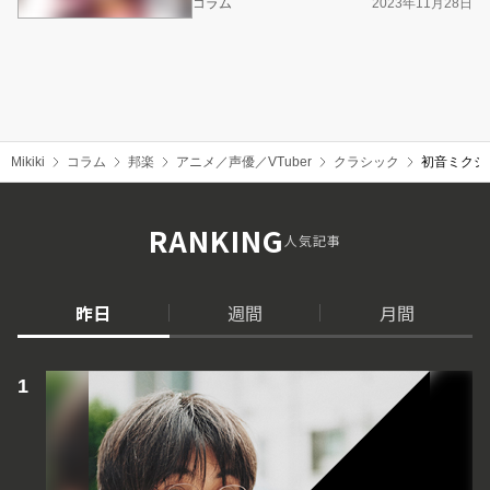
コラム
2023年11月28日
Mikiki
コラム
邦楽
アニメ／声優／VTuber
クラシック
初音ミクシン
RANKING
人気記事
昨日
週間
月間