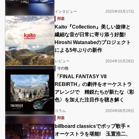
インタビュー
2025年03月17日
邦楽
Kaito『Collection』美しい旋律と
繊細な音が日常に寄り添う好盤!
Hiroshi Watanabeのプロジェクト
による5年ぶりの新作
レビュー
2024年10月28日
その他
「FINAL FANTASY VII
REBIRTH」の劇伴をオーケストラ
アレンジで 精鋭たちが新たな〈彩
色〉を加えた注目作を聴き解く
コラム
2024年08月28日
邦楽
billboard classicsでポップ歌手 ×
オーケストラを堪能! 玉置浩二、