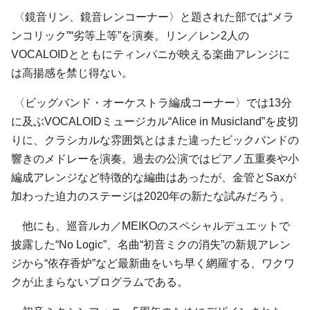
〈鏡音リン、鏡音レンコーナー〉と題された部では“メラ
ンコリック”“劣等上等”を演奏。リン／レン2人の
VOCALOIDとともにティンパニが映える楽曲アレンジに
は高揚感を禁じ得ない。
〈ビッグバンド・オーケストラ編成コーナー〉では13分
に及ぶVOCALOIDミュージカル“Alice in Musicland”を皮切
りに、クラシカルな雰囲気とはまた違ったビックバンドの
響きのメドレーを演奏。過去の公演ではピアノ五重奏や小
編成アレンジなど特徴的な編曲はあったが、金管とSaxが
加わった迫力のステージは2020年の新たな試みだろう。
他にも、巡音ルカ／MEIKOのスペシャルデュエットで
披露した“No Logic”、名曲“初音ミクの消失”の新規アレン
ジから“依存香炉”など最新曲をいち早く網羅する、ワクワ
クが止まらないプログラムである。