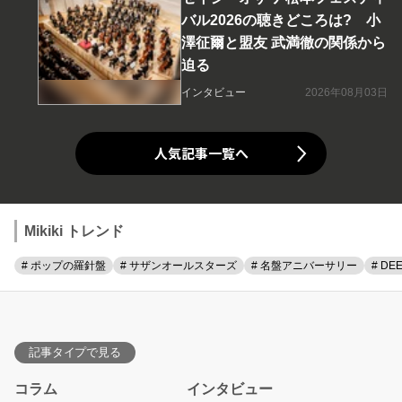
バル2026の聴きどころは? 小
澤征爾と盟友 武満徹の関係から
迫る
インタビュー
2026年08月03日
人気記事一覧へ
Mikiki トレンド
# ポップの羅針盤
# サザンオールスターズ
# 名盤アニバーサリー
# DE
記事タイプで見る
コラム
インタビュー