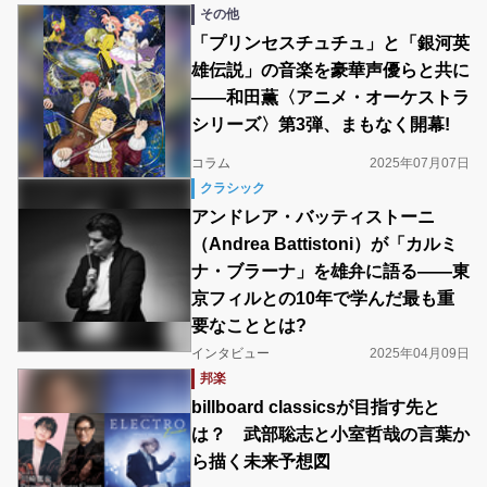
その他
「プリンセスチュチュ」と「銀河英
雄伝説」の音楽を豪華声優らと共に
――和田薫〈アニメ・オーケストラ
シリーズ〉第3弾、まもなく開幕!
コラム
2025年07月07日
クラシック
アンドレア・バッティストーニ
（Andrea Battistoni）が「カルミ
ナ・ブラーナ」を雄弁に語る――東
京フィルとの10年で学んだ最も重
要なこととは?
インタビュー
2025年04月09日
邦楽
billboard classicsが目指す先と
は？ 武部聡志と小室哲哉の言葉か
ら描く未来予想図