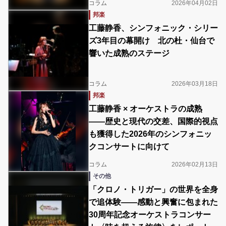
コラム
2026年04月02日
邦楽
工藤静香、シンフォニック・シリー
ズ3年目の幕開け 北の杜・仙台で
響いた成熟のステージ
コラム
2026年03月18日
邦楽
工藤静香 × オーケストラの成熟
――歴史と現代の交差、国際的視点
も獲得した2026年のシンフォニッ
クコンサートに向けて
コラム
2026年02月13日
その他
「クロノ・トリガー」の世界を全身
で追体験――感動と興奮に包まれた
30周年記念オーケストラコンサー