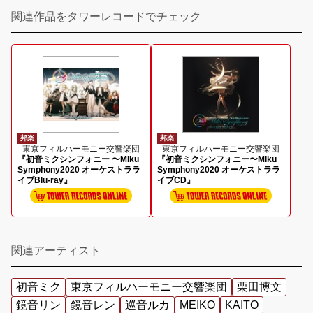
関連作品をタワーレコードでチェック
邦楽
邦楽
東京フィルハーモニー交響楽団
東京フィルハーモニー交響楽団
『初音ミクシンフォニー 〜Miku
『初音ミクシンフォニー〜Miku
Symphony2020 オーケストララ
Symphony2020 オーケストララ
イブBlu-ray』
イブCD』
関連アーティスト
初音ミク
東京フィルハーモニー交響楽団
栗田博文
鏡音リン
鏡音レン
巡音ルカ
MEIKO
KAITO