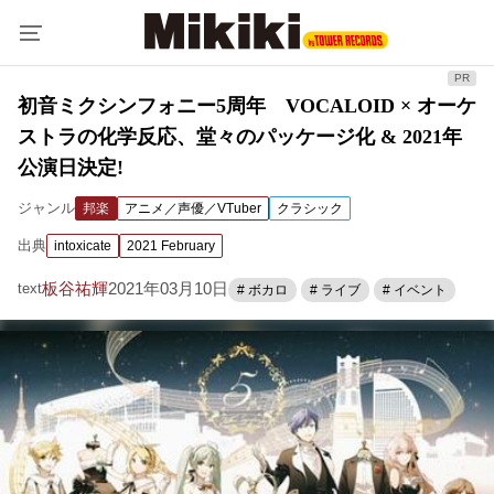
初音ミクシンフォニー5周年 VOCALOID × オーケ
ストラの化学反応、堂々のパッケージ化 & 2021年
公演日決定!
ジャンル
邦楽
アニメ／声優／VTuber
クラシック
出典
intoxicate
2021 February
板谷祐輝
2021年03月10日
text
# ボカロ
# ライブ
# イベント