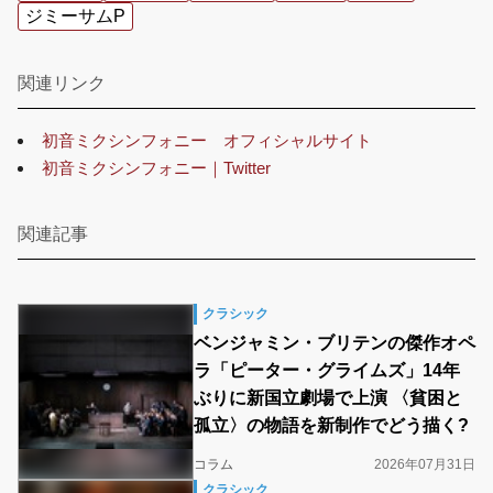
ジミーサムP
関連リンク
初音ミクシンフォニー オフィシャルサイト
初音ミクシンフォニー｜Twitter
関連記事
クラシック
ベンジャミン・ブリテンの傑作オペ
ラ「ピーター・グライムズ」14年
ぶりに新国立劇場で上演 〈貧困と
孤立〉の物語を新制作でどう描く?
コラム
2026年07月31日
クラシック