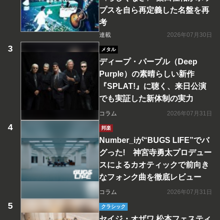
プスを自ら再定義した名盤を再
考
連載
2026年07月30日
メタル
ディープ・パープル（Deep
Purple）の素晴らしい新作
『SPLAT!』に聴く、来日公演
でも実証した新体制の実力
コラム
2026年07月31日
邦楽
Number_iが“BUGS LIFE”でバ
グった! 神宮寺勇太プロデュー
スによるカオティックで前向き
なフォンク曲を徹底レビュー
コラム
2026年07月31日
クラシック
セイジ・オザワ 松本フェスティ