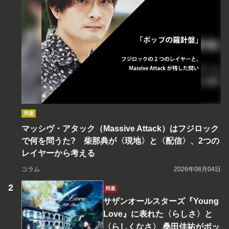
洋楽
マッシヴ・アタック（Massive Attack）はフジロック
で何を問うた? 柴那典が〈現地〉と〈配信〉、2つの
レイヤーから考える
コラム
2026年08月04日
邦楽
サザンオールスターズ『Young
Love』に表れた〈らしさ〉と
〈らしくなさ〉 桑田佳祐がポッ