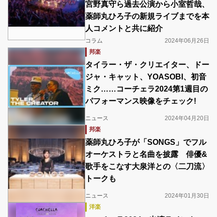
宮野真守ら過去公演から小室哲哉、
薬師丸ひろ子の新規ライブまでを本
人コメントと共に紹介
コラム
2024年06月26日
邦楽
タイラー・ザ・クリエイター、ドー
ジャ・キャット、YOASOBI、初音
ミク……コーチェラ2024第1週目の
パフォーマンス映像をチェック!
ニュース
2024年04月20日
邦楽
薬師丸ひろ子が「SONGS」でフル
オーケストラと名曲を披露 俳優&
歌手をこなす大泉洋との〈二刀流〉
トークも
ニュース
2024年01月30日
洋楽