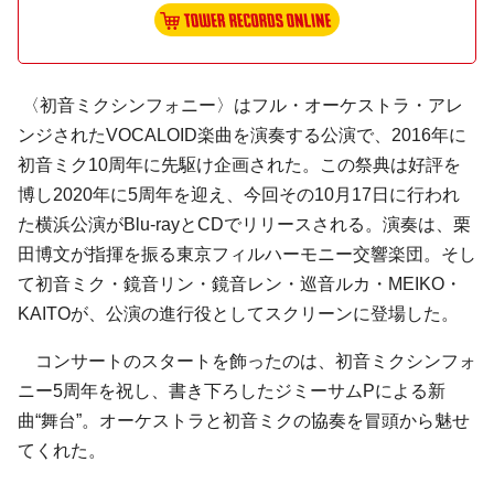
〈初音ミクシンフォニー〉はフル・オーケストラ・アレ
ンジされたVOCALOID楽曲を演奏する公演で、2016年に
初音ミク10周年に先駆け企画された。この祭典は好評を
博し2020年に5周年を迎え、今回その10月17日に行われ
た横浜公演がBlu-rayとCDでリリースされる。演奏は、栗
田博文が指揮を振る東京フィルハーモニー交響楽団。そし
て初音ミク・鏡音リン・鏡音レン・巡音ルカ・MEIKO・
KAITOが、公演の進行役としてスクリーンに登場した。
コンサートのスタートを飾ったのは、初音ミクシンフォ
ニー5周年を祝し、書き下ろしたジミーサムPによる新
曲“舞台”。オーケストラと初音ミクの協奏を冒頭から魅せ
てくれた。