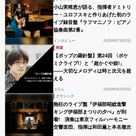
小山実稚恵が語る、指揮者ドミトリ
ー・ユロフスキと作りあげた初のラ
イブ録音盤『ラフマニノフ：ピアノ
協奏曲第2番』
インタビュー
2026年07月02日
邦楽
【ポップの羅針盤】第24回 〈ポケ
ミクライブ!〉と「超かぐや姫!」
――大切なメロディは時と次元を超
える
コラム
2026年04月03日
クラシック
熱狂のライブ盤『伊福部昭総進撃
キング伊福部まつりの夕べ』が到
着! 演奏は東京フィルハーモニー
交響楽団、指揮は和田薫と本名徹次