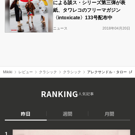
による談ス・シリーズ第三弾が表
紙、タワレコのフリーマガジン
〈intoxicate〉133号配布中
ニュース
2018年04月20日
Mikiki
レビュー
クラシック
クラシック
アレクサンドル・タロー（Ale
RANKING
人気記事
昨日
週間
月間