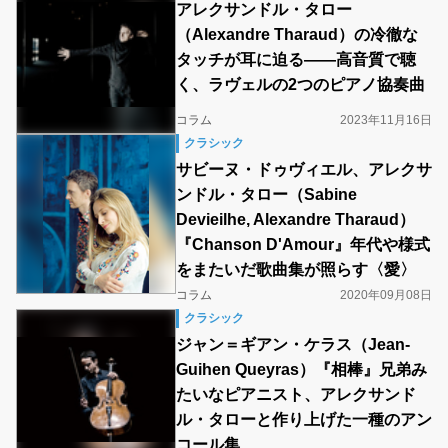
アレクサンドル・タロー
（Alexandre Tharaud）の冷徹な
タッチが耳に迫る――高音質で聴
く、ラヴェルの2つのピアノ協奏曲
コラム
2023年11月16日
クラシック
サビーヌ・ドゥヴィエル、アレクサ
ンドル・タロー（Sabine
Devieilhe, Alexandre Tharaud）
『Chanson D'Amour』年代や様式
をまたいだ歌曲集が照らす〈愛〉
コラム
2020年09月08日
クラシック
ジャン＝ギアン・ケラス（Jean-
Guihen Queyras）『相棒』兄弟み
たいなピアニスト、アレクサンド
ル・タローと作り上げた一種のアン
コール集