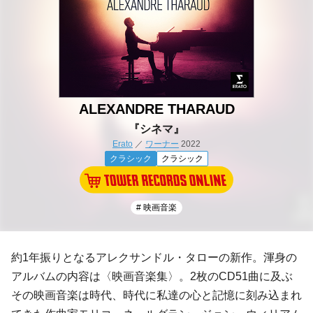
ALEXANDRE THARAUD
『シネマ』
Erato
／
ワーナー
2022
クラシック
クラシック
# 映画音楽
約1年振りとなるアレクサンドル・タローの新作。渾身の
アルバムの内容は〈映画音楽集〉。2枚のCD51曲に及ぶ
その映画音楽は時代、時代に私達の心と記憶に刻み込まれ