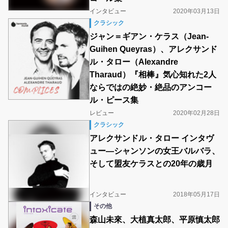
インタビュー
2020年03月13日
クラシック
ジャン＝ギアン・ケラス（Jean-
Guihen Queyras）、アレクサンド
ル・タロー（Alexandre
Tharaud）『相棒』気心知れた2人
ならではの絶妙・絶品のアンコー
ル・ピース集
レビュー
2020年02月28日
クラシック
アレクサンドル・タロー インタヴ
ュー―シャンソンの女王バルバラ、
そして盟友ケラスとの20年の歳月
インタビュー
2018年05月17日
その他
森山未來、大植真太郎、平原慎太郎