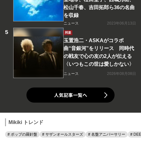
松山千春、吉田拓郎ら36の名曲
を収録
ニュース
2023年06月13日
邦楽
玉置浩二・ASKAがコラボ
曲“音銀河”をリリース 同時代
の戦友で心の友の2人が伝える
〈いつもこの世は愛しかない〉
ニュース
2026年08月08日
人気記事一覧へ
Mikiki トレンド
# ポップの羅針盤
# サザンオールスターズ
# 名盤アニバーサリー
# DE