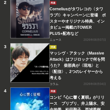
邦楽
Corneliusがタワレコの〈タワ
ラブ!〉キャンペーンに登場 ポ
スターやオリジナル特典、イン
タビュー掲載のTOWER
PLUS+配布など
ニュース
2026年08月07日
洋楽
マッシヴ・アタック（Massive
Attack）はフジロックで何を問
うた? 柴那典が〈現地〉と
〈配信〉、2つのレイヤーから
考える
コラム
2026年08月04日
邦楽
コンピ『心に響く夏唄』がリリ
ース プリプリ、井上陽水、安
全地帯、松田聖子、西城秀樹、