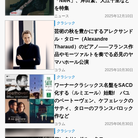
「NieR」、岸田繁、大江千里など
を特集
ニュース
2025年12月10日
クラシック
芸術の秋を豊かにするアレクサンド
ル・タロー（Alexandre
Tharaud）のピアノ――フランス作
品やモーツァルトを奏でる必見のヤ
マハホール公演
コラム
2025年10月30日
クラシック
ワーナークラシックス名盤をSACD
化する〈ルミエール〉始動! パユ
のベートーヴェン、ケフェレックの
サティ、タローのフランスバロック
作など
コラム
2025年06月30日
クラシック