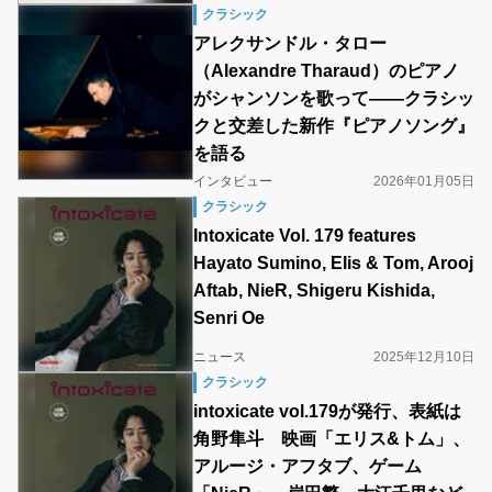
クラシック
アレクサンドル・タロー
（Alexandre Tharaud）のピアノ
がシャンソンを歌って――クラシッ
クと交差した新作『ピアノソング』
を語る
インタビュー
2026年01月05日
クラシック
Intoxicate Vol. 179 features
Hayato Sumino, Elis & Tom, Arooj
Aftab, NieR, Shigeru Kishida,
Senri Oe
ニュース
2025年12月10日
クラシック
intoxicate vol.179が発行、表紙は
角野隼斗 映画「エリス&トム」、
アルージ・アフタブ、ゲーム