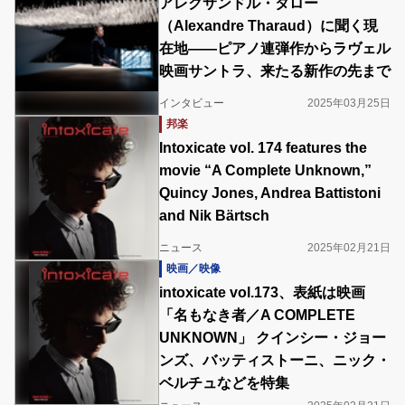
アレクサンドル・タロー
（Alexandre Tharaud）に聞く現
在地――ピアノ連弾作からラヴェル
映画サントラ、来たる新作の先まで
インタビュー
2025年03月25日
邦楽
Intoxicate vol. 174 features the
movie “A Complete Unknown,”
Quincy Jones, Andrea Battistoni
and Nik Bärtsch
ニュース
2025年02月21日
映画／映像
intoxicate vol.173、表紙は映画
「名もなき者／A COMPLETE
UNKNOWN」 クインシー・ジョー
ンズ、バッティストーニ、ニック・
ベルチュなどを特集