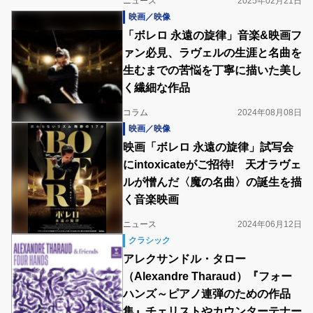
ニュース
2025年02月21日
映画／映像
「ボレロ 永遠の旋律」音楽&映画フ
ァン必見、ラヴェルの生涯と名曲を
生むまでの苦悩を丁寧に描いた美し
く繊細な作品
コラム
2024年08月08日
映画／映像
映画「ボレロ 永遠の旋律」試写会
にintoxicateがご招待! 天才ラヴェ
ルが憎んだ〈魔の名曲〉の誕生を描
く音楽映画
ニュース
2024年06月12日
クラシック
アレクサンドル・タロー
（Alexandre Tharaud）『フォー
ハンズ～ピアノ連弾のための作品
集』チェリストやカウンターテナー