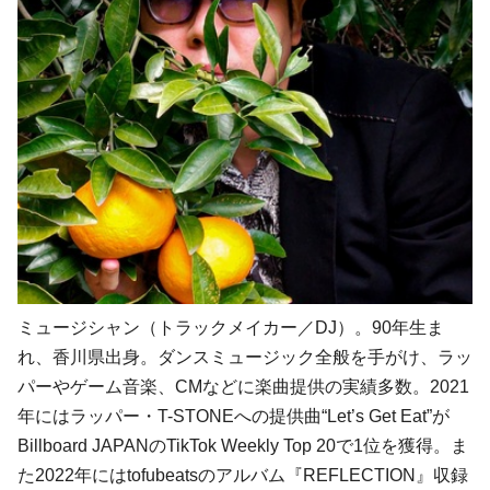
ミュージシャン（トラックメイカー／DJ）。90年生ま
れ、香川県出身。ダンスミュージック全般を手がけ、ラッ
パーやゲーム音楽、CMなどに楽曲提供の実績多数。2021
年にはラッパー・T-STONEへの提供曲“Let’s Get Eat”が
Billboard JAPANのTikTok Weekly Top 20で1位を獲得。ま
た2022年にはtofubeatsのアルバム『REFLECTION』収録