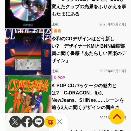
変えたクラブの光景をふりかえる事
もたまにある
連載
2026年03月23日
書籍
令和のCDデザインはどう新し
い? デザイナーKMIとBNN編集部
員に聞く書籍「あたらしい音楽のデ
ザイン」
連載
2026年02月13日
K-POP
K-POP CDパッケージの魅力と
は? G-DRAGON、f(x)、
NewJeans、SHINee……シーンを
追う2人に聞くデザインの面白さ
連載
2025年12月26日
邦楽