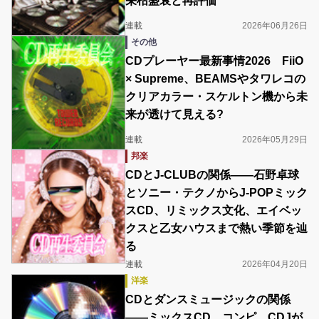
栄枯盛衰と再評価
連載
2026年06月26日
その他
CDプレーヤー最新事情2026 FiiO
× Supreme、BEAMSやタワレコの
クリアカラー・スケルトン機から未
来が透けて見える?
連載
2026年05月29日
邦楽
CDとJ-CLUBの関係――石野卓球
とソニー・テクノからJ-POPミック
スCD、リミックス文化、エイベッ
クスと乙女ハウスまで熱い季節を辿
る
連載
2026年04月20日
洋楽
CDとダンスミュージックの関係
――ミックスCD、コンピ、CDJが