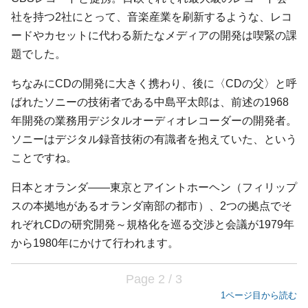
社を持つ2社にとって、音楽産業を刷新するような、レコ
ードやカセットに代わる新たなメディアの開発は喫緊の課
題でした。
ちなみにCDの開発に大きく携わり、後に〈CDの父〉と呼
ばれたソニーの技術者である中島平太郎は、前述の1968
年開発の業務用デジタルオーディオレコーダーの開発者。
ソニーはデジタル録音技術の有識者を抱えていた、という
ことですね。
日本とオランダ――東京とアイントホーヘン（フィリップ
スの本拠地があるオランダ南部の都市）、2つの拠点でそ
れぞれCDの研究開発～規格化を巡る交渉と会議が1979年
から1980年にかけて行われます。
Page 2 / 3
1ページ目から読む