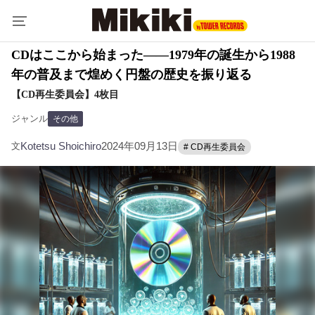
CDはここから始まった――1979年の誕生から1988
年の普及まで煌めく円盤の歴史を振り返る
【CD再生委員会】4枚目
ジャンル
その他
Kotetsu Shoichiro
2024年09月13日
文
# CD再生委員会