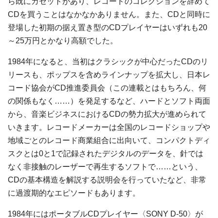
ら既にカセットがあり、レコードのコレクションを辞めて
CDを買うことはなかなかありません。また、CDと同時に
登場した初期の据え置き型のCDプレイヤーはいずれも20
～25万円とかなり高額でした。
1984年になると、当初はクラシックが中心だったCDのリ
リースも、ポップスを含めラインナップを拡大し、日本レ
コード協会がCD推進委員会（この連載とはもちろん、何
の関係もなく……）を発足するなど、ハードとソフト両面
から、音楽ビジネスにおけるCDの勢力拡大が進められて
いきます。レコードメーカーは全国のレコードショップや
地域ごとのレコード商業組合に出向いて、コンパクトディ
スクとは0と1で記録されたデジタルのデータを、針では
なく非接触のレーザーで再生するソフトで……という、
CDの基本構造を解説する説明会を行っていたなど、非常
に過渡期的なエピソードもあります。
1984年にはポータブルCDプレイヤー〈SONY D-50〉が