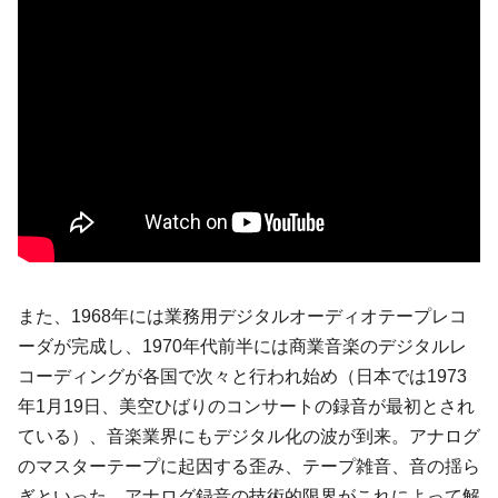
また、1968年には業務用デジタルオーディオテープレコ
ーダが完成し、1970年代前半には商業音楽のデジタルレ
コーディングが各国で次々と行われ始め（日本では1973
年1月19日、美空ひばりのコンサートの録音が最初とされ
ている）、音楽業界にもデジタル化の波が到来。アナログ
のマスターテープに起因する歪み、テープ雑音、音の揺ら
ぎといった、アナログ録音の技術的限界がこれによって解