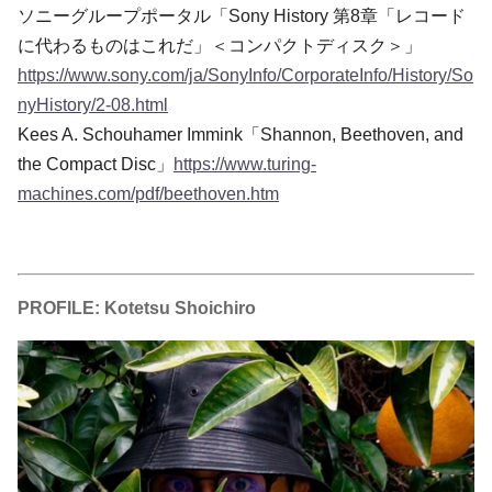
ソニーグループポータル「Sony History 第8章「レコード
に代わるものはこれだ」＜コンパクトディスク＞」
https://www.sony.com/ja/SonyInfo/CorporateInfo/History/So
nyHistory/2-08.html
Kees A. Schouhamer Immink「Shannon, Beethoven, and
the Compact Disc」
https://www.turing-
machines.com/pdf/beethoven.htm
PROFILE: Kotetsu Shoichiro