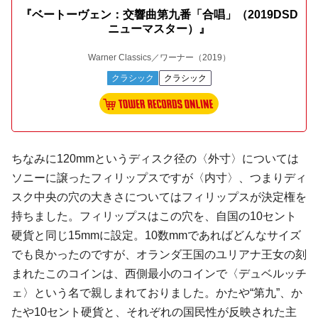
『ベートーヴェン：交響曲第九番「合唱」（2019DSD
ニューマスター）』
Warner Classics／ワーナー
（2019）
クラシック
クラシック
ちなみに120mmというディスク径の〈外寸〉については
ソニーに譲ったフィリップスですが〈内寸〉、つまりディ
スク中央の穴の大きさについてはフィリップスが決定権を
持ちました。フィリップスはこの穴を、自国の10セント
硬貨と同じ15mmに設定。10数mmであればどんなサイズ
でも良かったのですが、オランダ王国のユリアナ王女の刻
まれたこのコインは、西側最小のコインで〈デュベルッチ
ェ〉という名で親しまれておりました。かたや“第九”、か
たや10セント硬貨と、それぞれの国民性が反映された主