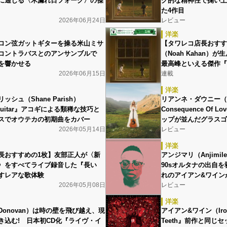
に通じる〈木漏れ日フォーク〉の傑
ク的な精神性で掬い上
た4作目
2026年06月24日
レビュー
洋楽
ロン弦ガットギターを操る米山ミサ
【タワレコ店長おすす
コントラバスとのアンサンブルで
（Noah Kahan
を響かせる
最高峰といえる傑作『The 
2026年06月15日
連載
洋楽
シュ（Shane Parish）
リアンネ・ダウニー（Ria
e Guitar』アコギによる類稀な技巧と
Consequence O
スでオウテカの初期曲をカバー
ップが並んだグラスゴ
2026年05月14日
レビュー
洋楽
長おすすめの1枚】友部正人が〈新
アンジマリ（Anjimile）
〉をすべてライブ録音した『長い
90sオルタナの出自
すレアな歌体験
れのアイアン&ワイン
2026年05月08日
レビュー
洋楽
onovan）は時の壁を飛び越え、現
アイアン&ワイン（Iron 
き込む! 日本初CD化『ライヴ・イ
Teeth』前作と同じ