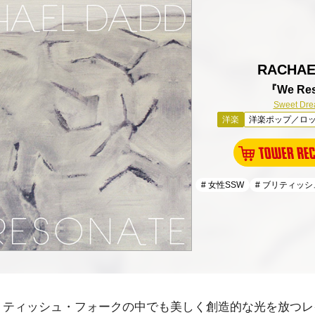
RACHAE
『We Re
Sweet Dr
洋楽
洋楽ポップ／ロ
# 女性SSW
# ブリティッ
リティッシュ・フォーク
の中でも美しく創造的な光を放つ
レ