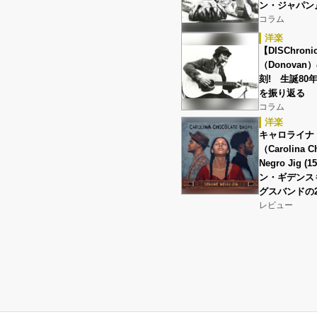
ン・ジャパン
コラム
洋楽
【DISChro
（Donovan）
刻! 生誕8
を振り返る
コラム
洋楽
キャロライナ
（Carolina C
Negro Jig (
ン・ギデンス
グスバンドの2
レビュー