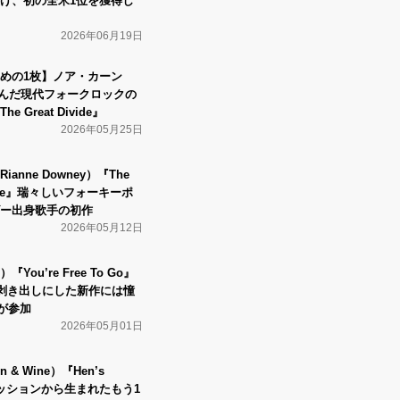
げ、初の全米1位を獲得し
2026年06月19日
めの1枚】ノア・カーン
）が生んだ現代フォークロックの
Great Divide』
2026年05月25日
nne Downey）『The
f Love』瑞々しいフォーキーポ
ー出身歌手の初作
2026年05月12日
『You’re Free To Go』
を剥き出しにした新作には憧
が参加
2026年05月01日
& Wine）『Hen’s
セッションから生まれたもう1