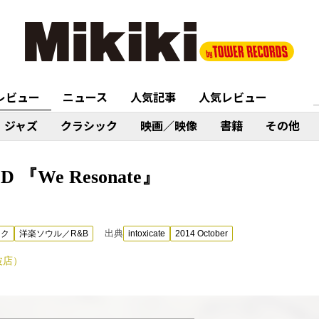
レビュー
ニュース
人気記事
人気レビュー
ジャズ
クラシック
映画／映像
書籍
その他
D 『We Resonate』
出典
ック
洋楽ソウル／R&B
intoxicate
2014 October
波店）