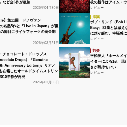
』など全6作が復刻
枚の新作はアイム・ウ
2026年04月30日
レビュー
洋楽
nicle】第11回 ドノヴァン
ボブ・リンド（Bob Lind
の名盤5作と『Live In Japan』が復
Easy』83歳とは思
0年の節目にサイケフォークの黄金期
に頬が緩む、幸福感に
レビュー
2026年03月31日
邦楽
・チョコレート・ドロップス
平松稜大『ホームメイ
hocolate Drops）『Genuine
イターによる1st 
15th Anniversary Edition)』リアノ
さが気持ちいい
も在籍したオールドタイムストリン
レビュー
010年作が再発
2026年03月03日