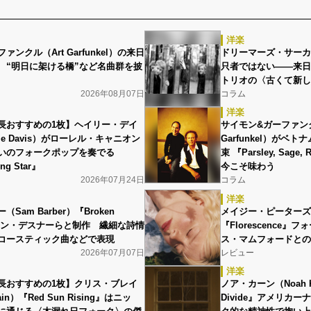
洋楽
ンクル（Art Garfunkel）の来日
ドリーマーズ・サーカス（D
 “明日に架ける橋”など名曲群を披
只者ではない――来日
トリオの〈古くて新し
2026年08月07日
コラム
洋楽
長おすすめの1枚】ヘイリー・デイ
サイモン&ガーファンク
ie Davis）がローレル・キャニオン
Garfunkel）がベ
いのフォークポップを奏でる
束 『Parsley, Sage,
ng Star』
今こそ味わう
2026年07月24日
コラム
洋楽
Sam Barber）『Broken
メイジー・ピーターズ（Ma
ーロン・デスナーらと制作 繊細な詩情
『Florescence』
コースティック曲などで表現
ス・マムフォードとの
2026年07月07日
レビュー
洋楽
長おすすめの1枚】クリス・ブレイ
ノア・カーン（Noah Ka
rain）『Red Sun Rising』はニッ
Divide』アメリカ