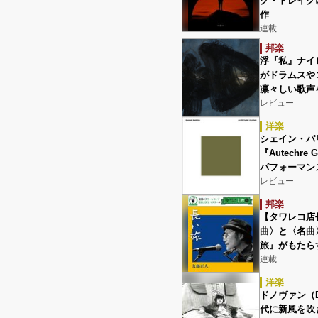
ク・ドレイク
作
連載
邦楽
浮『私』ナイ
がドラムスや
凛々しい歌声
レビュー
洋楽
シェイン・パリッ
『Autechr
パフォーマン
レビュー
邦楽
【タワレコ店
曲〉と〈名曲
旅』がもたら
連載
洋楽
ドノヴァン（D
代に新風を吹