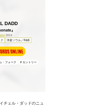
L DADD
sonate』
eams
2014
ック
洋楽ソウル／R&B
シュ・フォーク
# カントリー
イチェル・ダッド
のニュ