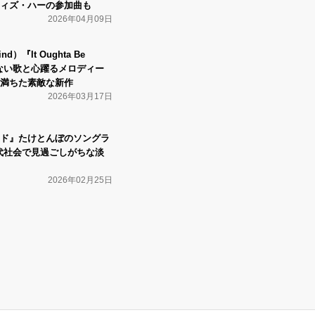
ィズ・ハーの参加曲も
2026年04月09日
）『It Oughta Be
えない歌と心躍るメロディー
満ちた素敵な新作
2026年03月17日
ド』たけとんぼのソングラ
現代社会で見過ごしがちな淡
2026年02月25日