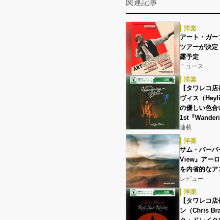
関連記事
洋楽
アート・ガーファ
ツアーが決定
露予定
ニュース
洋楽
【タワレコ店
ヴィス（Hayl
の優しい色合
1st『Wanderi
連載
洋楽
サム・バーバー（
View』ア
を内省的なア
レビュー
洋楽
【タワレコ店
ン（Chris B