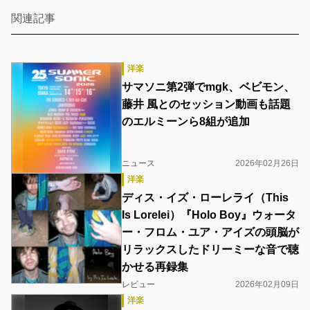
関連記事
洋楽
サマソニ第2弾でmgk、ベビモン、
藤井 風とのセッション動画も話題
のエルミーンら8組が追加
ニュース
2026年02月26日
洋楽
ディス・イズ・ローレライ（This
Is Lorelei）『Holo Boy』ウォータ
ー・フロム・ユア・アイズの頭脳が
リラックスしたドリーミーな音で聴
かせる再録集
レビュー
2026年02月09日
洋楽