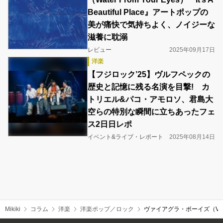
Beautiful Place』アートポップの
美が痛快で気持ちよく、ノイジーな
滋養に耽溺
レビュー
2025年09月17日
洋楽
【フジロック’25】ヴルフペックの
歴史と記憶に残る名演を目撃! カ
トリエル&パコ・アモロソ、君島大
空らの特別な瞬間に立ちあったフェ
ス2日日レポ
イベント&ライブ・レポート
2025年08月14日
Mikiki
コラム
洋楽
洋楽ポップ／ロック
ヴァイアグラ・ボーイズ（Via