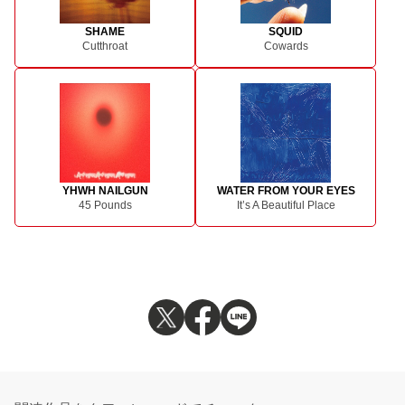
SHAME
SQUID
Cutthroat
Cowards
YHWH NAILGUN
WATER FROM YOUR EYES
45 Pounds
It’s A Beautiful Place