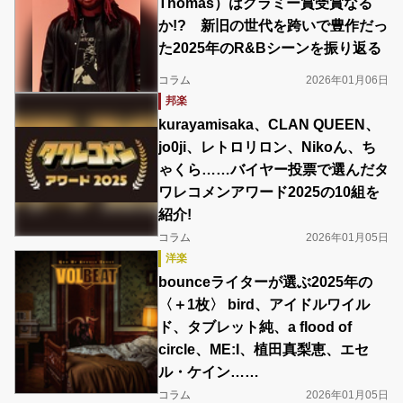
Thomas）はグラミー賞受賞なる
か!? 新旧の世代を跨いで豊作だっ
た2025年のR&Bシーンを振り返る
コラム
2026年01月06日
邦楽
kurayamisaka、CLAN QUEEN、
jo0ji、レトロリロン、Nikoん、ち
ゃくら……バイヤー投票で選んだタ
ワレコメンアワード2025の10組を
紹介!
コラム
2026年01月05日
洋楽
bounceライターが選ぶ2025年の
〈＋1枚〉 bird、アイドルワイル
ド、タブレット純、a flood of
circle、ME:I、植田真梨恵、エセ
ル・ケイン……
コラム
2026年01月05日