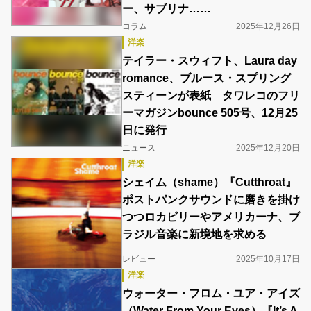
ー、サブリナ……
コラム
2025年12月26日
洋楽
テイラー・スウィフト、Laura day
romance、ブルース・スプリング
スティーンが表紙 タワレコのフリ
ーマガジンbounce 505号、12月25
日に発行
ニュース
2025年12月20日
洋楽
シェイム（shame）『Cutthroat』
ポストパンクサウンドに磨きを掛け
つつロカビリーやアメリカーナ、ブ
ラジル音楽に新境地を求める
レビュー
2025年10月17日
洋楽
ウォーター・フロム・ユア・アイズ
（Water From Your Eyes）『It’s A