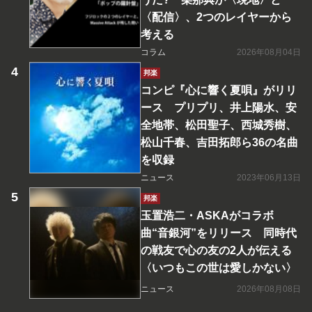
〈配信〉、2つのレイヤーから
考える
コラム
2026年08月04日
邦楽
コンピ『心に響く夏唄』がリリ
ース プリプリ、井上陽水、安
全地帯、松田聖子、西城秀樹、
松山千春、吉田拓郎ら36の名曲
を収録
ニュース
2023年06月13日
邦楽
玉置浩二・ASKAがコラボ
曲“音銀河”をリリース 同時代
の戦友で心の友の2人が伝える
〈いつもこの世は愛しかない〉
ニュース
2026年08月08日