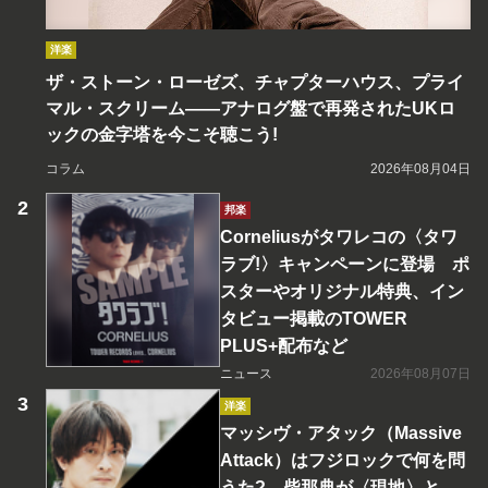
洋楽
ザ・ストーン・ローゼズ、チャプターハウス、プライ
マル・スクリーム――アナログ盤で再発されたUKロ
ックの金字塔を今こそ聴こう!
コラム
2026年08月04日
邦楽
Corneliusがタワレコの〈タワ
ラブ!〉キャンペーンに登場 ポ
スターやオリジナル特典、イン
タビュー掲載のTOWER
PLUS+配布など
ニュース
2026年08月07日
洋楽
マッシヴ・アタック（Massive
Attack）はフジロックで何を問
うた? 柴那典が〈現地〉と