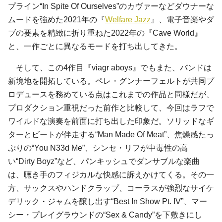
プライン“In Spite Of Ourselves”のカヴァーなどダウナーな
ムードを強めた2021年の『
Welfare Jazz
』、電子音楽やダ
ブの要素を精緻に折り重ねた2022年の『Cave World』
と、一作ごとに異なるモードを打ち出してきた。
そして、この4作目『viagr aboys』でもまた、バンドは
新境地を開拓している。ペレ・グンナーフェルトが共同プ
ロデュースを務めている点はこれまでの作品と同様だが、
プロダクション重視だった前作と比較して、今回はラフで
ワイルドな演奏を前面に打ち出した印象だ。ソリッドなギ
ターとビートが伴走する“Man Made Of Meat”、焦燥感たっ
ぷりの“You N33d Me”、シンセ・リフが中毒性の高
い“Dirty Boyz”など、パンキッシュでダンサブルな楽曲
は、聴き手のフィジカルな快感に訴えかけてくる。その一
方、サックスやハンドクラップ、コーラスが強烈なサイケ
デリック・ジャムを醸し出す“Best In Show Pt. IV”、マー
シー・プレイグラウンドの“Sex & Candy”を下敷きにし