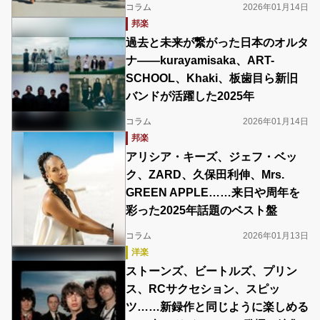
コラム
2026年01月14日
邦楽
過去と未来が繋がった日本のオルタ
ナ――kurayamisaka、ART-
SCHOOL、Khaki、板歯目ら新旧
バンドが活躍した2025年
コラム
2026年01月14日
邦楽
アリシア・キーズ、ジェフ・ベッ
ク、ZARD、久保田利伸、Mrs.
GREEN APPLE……来日や周年を
彩った2025年話題のベスト盤
コラム
2026年01月13日
洋楽
ストーンズ、ビートルズ、プリン
ス、RCサクセション、スピッ
ツ……新録作と同じように楽しめる