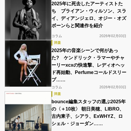
2025年に死去したアーティストた
ち ブライアン・ウィルソン、スラ
イ、ディアンジェロ、オジー・オズ
ボーンらと関連作を紹介
コラム
2026年02月03日
洋楽
2025年の音楽シーンで何があっ
た? ケンドリック・ラマーやチャ
ーリーxcxの快進撃、レディオヘッ
ド再始動、Perfumeコールドスリー
プ……
コラム
2026年02月03日
洋楽
bounce編集スタッフの選ぶ2025年
の〈＋10枚〉 朝日美穂、LIBRO、
古内東子、シアラ、ExWHYZ、ロ
シェル・ジョーダン……