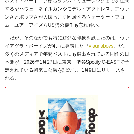
ポスト・ハードコアからダンス・ミュージックまでを往来
するヤハウェ・ネイルガンやモデル・アクトレス、アヴァ
ンさとポップさが人懐っこく同居するウォーター・フロ
ム・ユア・アイズらUS勢の傑作も忘れ難い。
だが、そのなかでも特に鮮烈な印象を残したのは、ヴァ
イアグラ・ボーイズが4月に発表した『
viagr aboys
』だ。
多くのメディアで年間ベストにも選出されている同作の日
本盤が、2026年1月27日に東京・渋谷Spotify O-EASTで予
定されている初来日公演を記念し、1月9日にリリースさ
れる。