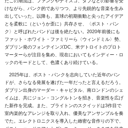
たこの潮流は、ファンクやディスコ、ダブなどの影響を受
けながら、パンク的でありつつ、より先鋭的な音楽を生み
出していった。以降も、直球の初期衝動と尖ったアイデア
とを柔軟に（というか歪に）共存させ、〈ポスト・パン
ク〉と呼ばれたバンドは後を絶たない。2020年前後にも
ファット・ホワイト・ファミリーら〈ウィンドミル〉勢、
ダブリン発のフォンテインズDC、米デトロイトのプロト
マーターらが注目を集め、現在においてもインディー・ロ
ックのモードとして、色濃くあり続けている。
2025年は、ポスト・パンクを志向していた近年のバン
ドが、さらなる発展を遂げた一年だったと言えるだろう。
ダブリン出身のマーダー・キャピタル、南ロンドンのシェ
イムは、共にジョン・コングルトンを招き、音楽性を広げ
た新作を完成。また、ブライトンのスクイッドは3作目で
室内楽的なアレンジを取り入れ、優美なアンサンブルを奏
でた。エレクトロニクスを導入した緻密な音作りの下で、