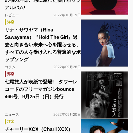
の頃の洋楽〉感に溢れた傑作ポップ
アルバム!
レビュー
2022年10月19日
洋楽
リナ・サワヤマ（Rina
Sawayama）『Hold The Girl』過
去と向き合い未来へ心を躍らせる、
すべての人を受け入れる普遍的なポ
ップソング
コラム
2022年09月28日
邦楽
七尾旅人が表紙で登場! タワーレ
コードのフリーマガジンbounce
466号、9月25日（日）発行
ニュース
2022年09月20日
洋楽
チャーリーXCX（Charli XCX）