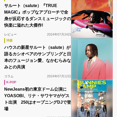
サルート（salute）『TRUE
MAGIC』ポップなアプローチで全
身が反応するダンスミュージックの
快楽に溢れた大傑作!
レビュー
2024年07月24日
洋楽
ハウスの新星サルート（salute）が
語るカシオペアのサンプリングと日
本のフュージョン愛、なかむらみな
みとの共演
コラム
2024年07月12日
K-POP
NewJeans初の東京ドーム公演に
YOASOBI、リナ・サワヤマがゲス
ト出演 250はオープニングDJで登
場