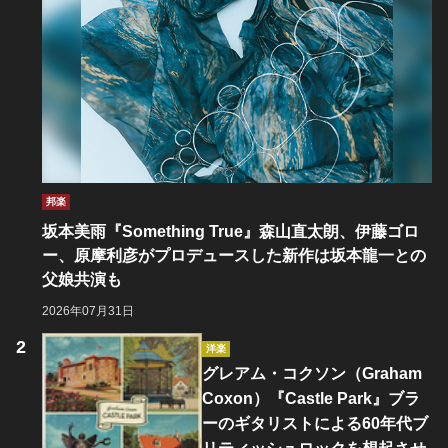
邦楽
坂本美雨『Something True』森山直太朗、伊藤ゴロ
ー、原摩利彦がプロデュースした新作は坂本龍一との
父娘共演も
2026年07月31日
洋楽
グレアム・コクソン（Graham
Coxon）『Castle Park』ブラ
ーのギタリストによる60年代ブ