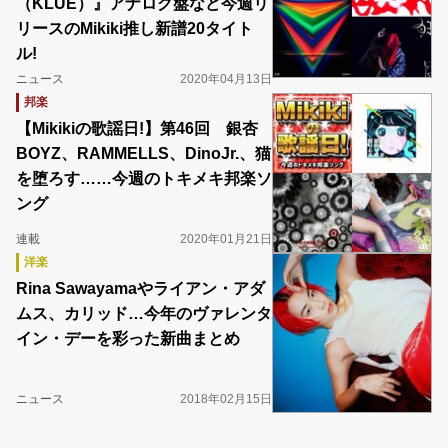
（KLUE）』アナログ盤など今週リ
リースのMikiki推し新譜20タイト
ル!
ニュース
2020年04月13日
邦楽
【Mikikiの歌謡日!】第46回 銀杏
BOYZ、RAMMELLS、DinoJr.、猫
を堕ろす……今週のトキメキ邦楽ソ
ング
連載
2020年01月21日
洋楽
Rina Sawayamaやライアン・アダ
ムス、カリッド…今年のヴァレンタ
イン・デーを彩った新曲まとめ
ニュース
2018年02月15日