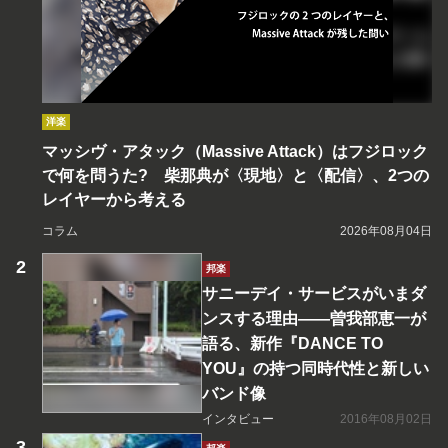
洋楽
マッシヴ・アタック（Massive Attack）はフジロック
で何を問うた? 柴那典が〈現地〉と〈配信〉、2つの
レイヤーから考える
コラム
2026年08月04日
邦楽
サニーデイ・サービスがいまダ
ンスする理由――曽我部恵一が
語る、新作『DANCE TO
YOU』の持つ同時代性と新しい
バンド像
インタビュー
2016年08月02日