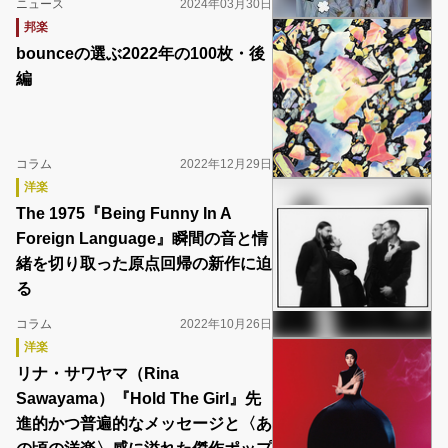
ニュース
2024年03月30日
邦楽
bounceの選ぶ2022年の100枚・後
編
コラム
2022年12月29日
洋楽
The 1975『Being Funny In A
Foreign Language』瞬間の音と情
緒を切り取った原点回帰の新作に迫
る
コラム
2022年10月26日
洋楽
リナ・サワヤマ（Rina
Sawayama）『Hold The Girl』先
進的かつ普遍的なメッセージと〈あ