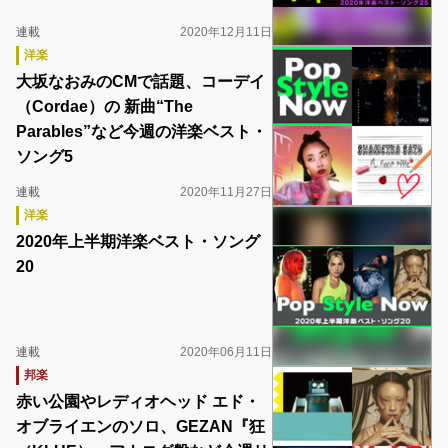
連載
2020年12月11日
洋楽
大坂なおみのCMで話題、コーデイ
（Cordae）の 新曲“The
Parables”など今週の洋楽ベスト・
ソング5
連載
2020年11月27日
洋楽
2020年上半期洋楽ベスト・ソング
20
連載
2020年06月11日
邦楽
赤い公園やレディオヘッド エド・
オブライエンのソロ、GEZAN『狂