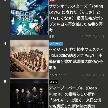
邦楽
サザンオールスターズ『Young
Love』に表れた〈らしさ〉と
〈らしくなさ〉 桑田佳祐がポッ
プスを自ら再定義した名盤を再
考
連載
2026年07月30日
クラシック
セイジ・オザワ 松本フェスティ
バル2026の聴きどころは? 小
澤征爾と盟友 武満徹の関係から
迫る
インタビュー
2026年08月03日
メタル
ディープ・パープル（Deep
Purple）の素晴らしい新作
『SPLAT!』に聴く、来日公演
でも実証した新体制の実力