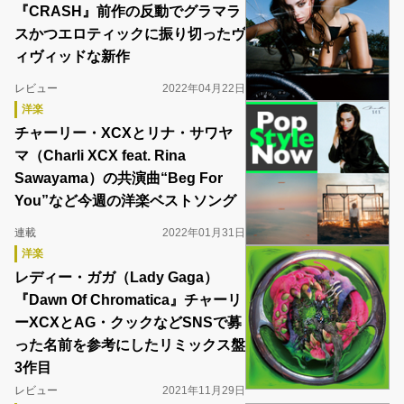
『CRASH』前作の反動でグラマラ
スかつエロティックに振り切ったヴ
ィヴィッドな新作
レビュー
2022年04月22日
洋楽
チャーリー・XCXとリナ・サワヤ
マ（Charli XCX feat. Rina
Sawayama）の共演曲“Beg For
You”など今週の洋楽ベストソング
連載
2022年01月31日
洋楽
レディー・ガガ（Lady Gaga）
『Dawn Of Chromatica』チャーリ
ーXCXとAG・クックなどSNSで募
った名前を参考にしたリミックス盤
3作目
レビュー
2021年11月29日