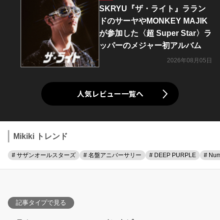
SKRYU『ザ・ライト』ララン
ドのサーヤやMONKEY MAJIK
が参加した〈超 Super Star〉ラ
ッパーのメジャー初アルバム
2026年08月05日
人気レビュー一覧へ
Mikiki トレンド
# サザンオールスターズ
# 名盤アニバーサリー
# DEEP PURPLE
# Num
記事タイプで見る