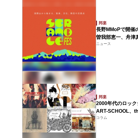
邦楽
長野MMoPで開催の
曽我部恵一、舟津
ニュース
邦楽
2000年代のロッ
ART-SCHOOL
コラム