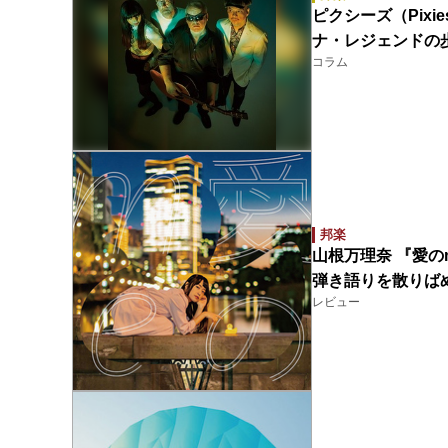
ピクシーズ（Pixie
ナ・レジェンドの
コラム
邦楽
山根万理奈 『愛の
弾き語りを散りば
レビュー