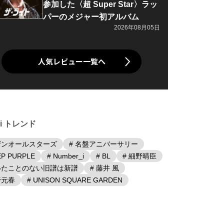
参加した〈超 Super Star〉ラッ
パーのメジャー初アルバム
2026年08月05日
人気レビュー一覧へ
iki トレンド
ザンオールスターズ
# 名盤アニバーサリー
EP PURPLE
# Number_i
# BL
# 細野晴臣
聴いたことのない旧譜は新譜
# 藤井 風
野元春
# UNISON SQUARE GARDEN