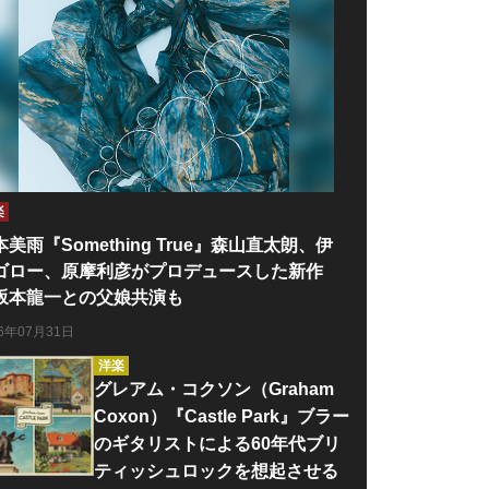
楽
本美雨『Something True』森山直太朗、伊
ゴロー、原摩利彦がプロデュースした新作
坂本龍一との父娘共演も
26年07月31日
洋楽
グレアム・コクソン（Graham
Coxon）『Castle Park』ブラー
のギタリストによる60年代ブリ
ティッシュロックを想起させる