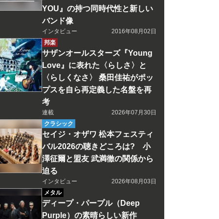
YOU』の持つ同時代性と新しい
バンド像
インタビュー
2016年08月02日
邦楽
サザンオールスターズ『Young
Love』に表れた〈らしさ〉と
〈らしくなさ〉 桑田佳祐がポッ
プスを自ら再定義した名盤を再
考
連載
2026年07月30日
クラシック
セイジ・オザワ 松本フェスティ
バル2026の聴きどころは? 小
澤征爾と盟友 武満徹の関係から
迫る
インタビュー
2026年08月03日
メタル
ディープ・パープル（Deep
Purple）の素晴らしい新作