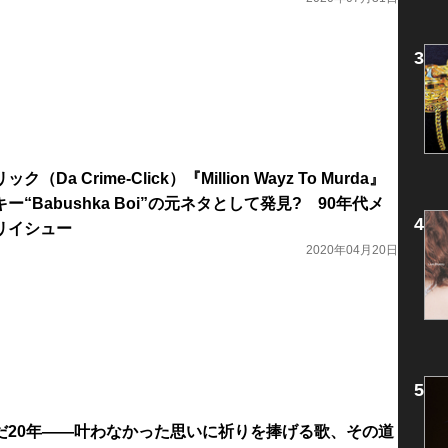
a Crime-Click）『Million Wayz To Murda』
“Babus­hka Boi”の元ネタとして発見? 90年代メ
リイシュー
2020年04月20日
だ20年――叶わなかった思いに祈りを捧げる歌、その道