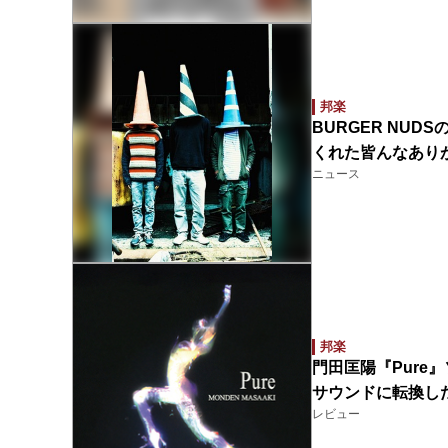
邦楽
BURGER NU
くれた皆んなあり
ニュース
邦楽
門田匡陽『Pure
サウンドに転換し
レビュー