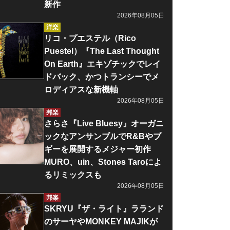
新作
2026年08月05日
洋楽
リコ・プエステル（Rico
Puestel）『The Last Thought
On Earth』エキゾチックでレイ
ドバック、かつトランシーでメ
ロディアスな新機軸
2026年08月05日
邦楽
さらさ『Live Bluesy』オーガニ
ックなアンサンブルでR&Bやブ
ギーを展開するメジャー初作
MURO、uin、Stones Taroによ
るリミックスも
2026年08月05日
邦楽
SKRYU『ザ・ライト』ラランド
のサーヤやMONKEY MAJIKが