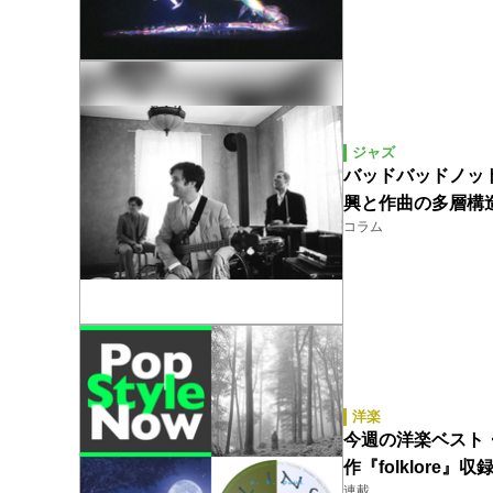
ジャズ
バッドバッドノットグ
興と作曲の多層構
コラム
洋楽
今週の洋楽ベスト・ソ
作『folklore』収録
連載