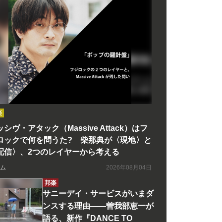
楽
シヴ・アタック（Massive Attack）はフ
ロックで何を問うた? 柴那典が〈現地〉と
配信〉、2つのレイヤーから考える
ム
2026年08月04日
邦楽
サニーデイ・サービスがいまダ
ンスする理由――曽我部恵一が
語る、新作『DANCE TO