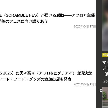
〈SCRAMBLE FES〉が届ける感動――アフロと主催
初開催のフェスに向け語りあう
2026年04月17日
洋
マッ
ジ
 FES 2026〉に天々高々（アフロ&ヒグチアイ）出演決定
〈
アート・フード・グッズの追加出店も発表
コラ
2026年04月15日