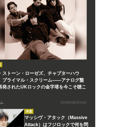
楽
・ストーン・ローゼズ、チャプターハウ
、プライマル・スクリーム――アナログ盤
再発されたUKロックの金字塔を今こそ聴こ
ム
2026年08月04日
洋楽
マッシヴ・アタック（Massive
Attack）はフジロックで何を問