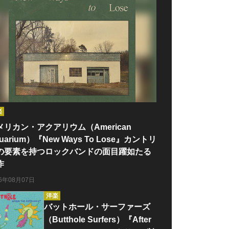
楽
メリカン・アクアリウム（American
uarium）『New Ways To Lose』カントリ
の要素を持つロックバンドの面目躍如たる
作
26年08月07日
洋楽
バットホール・サーファーズ
（Butthole Surfers）『After