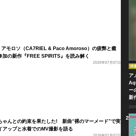
ロソ（CA7RIEL & Paco Amoroso）の疲弊と癒
の新作『FREE SPIRITS』を読み解く
2026年07月07日
洋
ア
Aq
ー
新
20
ちゃんとの約束を果たした! 新曲“裸のマーメード”で実
イアップと水着でのMV撮影を語る
2026年07月07日