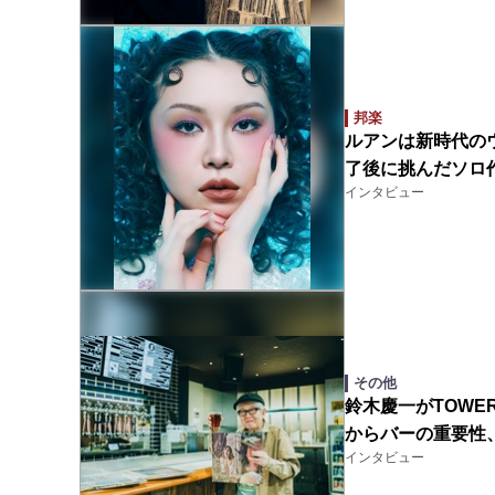
邦楽
ルアンは新時代の
了後に挑んだソロ
インタビュー
その他
鈴木慶一がTOWER
からバーの重要性
インタビュー