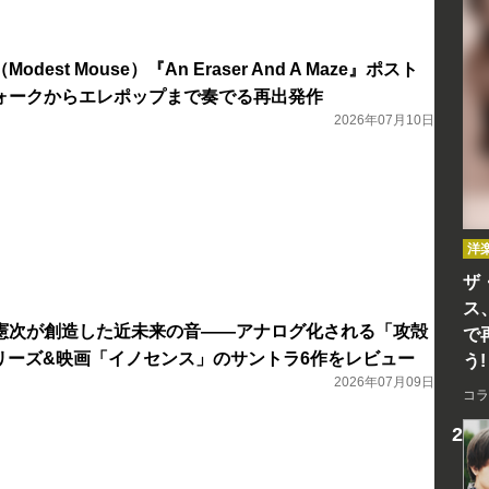
est Mouse）『An Eraser And A Maze』ポスト
ォークからエレポップまで奏でる再出発作
2026年07月10日
洋
ザ
ス
憲次が創造した近未来の音――アナログ化される「攻殻
で
」シリーズ&映画「イノセンス」のサントラ6作をレビュー
う!
2026年07月09日
コラ