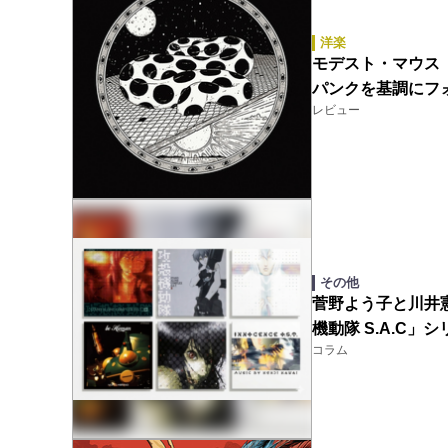
洋楽
モデスト・マウス（Mod
パンクを基調にフ
レビュー
その他
菅野よう子と川井
機動隊 S.A.C
コラム