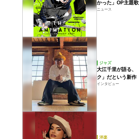
かった」OP主題
ニュース
ジャズ
大江千里が語る、
ク」だという新作『
インタビュー
洋楽