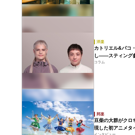
洋楽
カトリエル&パコ・アモ
し――スティング参加
コラム
邦楽
豆柴の大群がクロ
現した初アニメタ
インタビュー