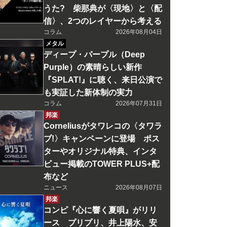
うた? 柴那典が〈現地〉と〈配
信〉、2つのレイヤーから考える
コラム
2026年08月04日
メタル
ディープ・パープル（Deep
Purple）の素晴らしい新作
『SPLAT!』に聴く、来日公演で
も実証した新体制の実力
コラム
2026年07月31日
邦楽
Corneliusがタワレコの〈タワラ
ブ!〉キャンペーンに登場 ポス
ターやオリジナル特典、インタ
ビュー掲載のTOWER PLUS+配
布など
ニュース
2026年08月07日
邦楽
コンピ『心に響く夏唄』がリリ
ース プリプリ、井上陽水、安