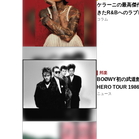
ケラーニの最高傑
きたR&Bへのラブ
コラム
邦楽
BOØWY初の武道館
HERO TOUR 
ニュース