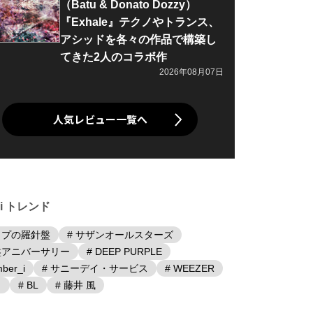
（Batu & Donato Dozzy）
『Exhale』テクノやトランス、
アシッドを各々の作品で構築し
てきた2人のコラボ作
2026年08月07日
人気レビュー一覧へ
iki トレンド
ップの羅針盤
# サザンオールスターズ
盤アニバーサリー
# DEEP PURPLE
ber_i
# サニーデイ・サービス
# WEEZER
日
# BL
# 藤井 風