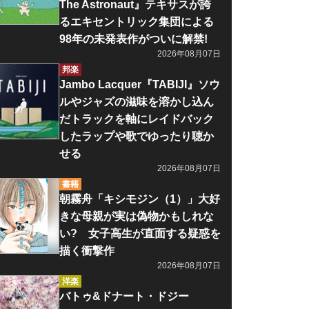
The Astronaut』テキサスが誇
るエキセントリック集団による
98年の未発表作がついに解禁!
2026年08月07日
邦楽
Jambo Lacquer『TABIJI』ソウ
ルやジャズの滋味を溶かし込ん
だトラックを軸にレイドバック
したラップや歌でゆったり聴か
せる
2026年08月07日
書籍
朝霧舟「キシモジン（1）」大好
きな母親が実は偽物かもしれな
い? 女子高生が直面する疑惑を
描く衝撃作
2026年08月07日
洋楽
バトゥ&ドナート・ドジー