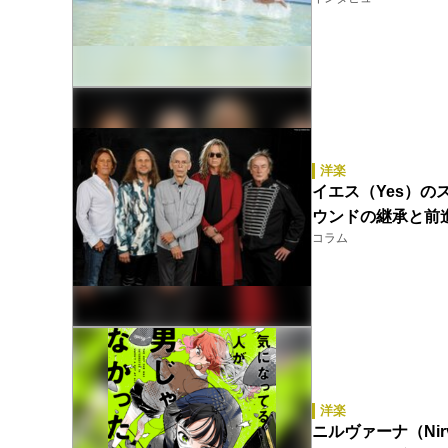
洋楽
イエス（Yes）の
ウンドの継承と前
コラム
洋楽
ニルヴァーナ（Nir