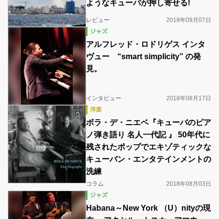
ようなキューバが押し寄せる!
レビュー
2018年09月07日
ジャズ
アルフレッド・ロドリゲス インタ
ヴュー “smart simplicity” の発
見。
インタビュー
2018年08月17日
洋楽
ボラ・デ・ニエベ『キューバのピア
ノ弾き語り 名人一代記 』 50年代に
残されたポップでエキゾティックな
キューバン・エンタテインメントの
洗練
コラム
2018年08月03日
ジャズ
Habana～New York （U）nityの現