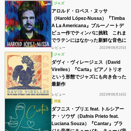
ジャズ
アロルド・ロペス・ヌッサ
（Harold López-Nussa）『Timba
A La Americana』ブルーノートデ
ビュー作でティンバに挑戦 これま
でラテンにはなかった新鮮な音色に
レビュー
2023年08月25日
ジャズ
ダヴィ・ヴィレージェス（David
Virelles）『Carta』ピアノトリオ
という形態でジャズにも向き合った
最新作
レビュー
2023年08月16日
洋楽
ダフニス・プリエ feat. トルシアー
ナ・ソウザ（Dafnis Prieto feat.
Luciana Souza）『Cantar』ブラ
ジル音楽にキューバを、キューバ音