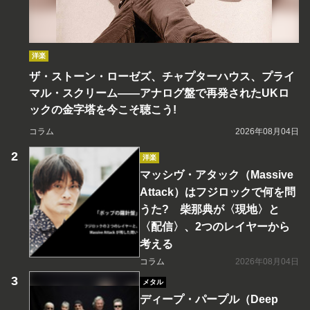
洋楽
ザ・ストーン・ローゼズ、チャプターハウス、プライ
マル・スクリーム――アナログ盤で再発されたUKロ
ックの金字塔を今こそ聴こう!
コラム
2026年08月04日
洋楽
マッシヴ・アタック（Massive
Attack）はフジロックで何を問
うた? 柴那典が〈現地〉と
〈配信〉、2つのレイヤーから
考える
コラム
2026年08月04日
メタル
ディープ・パープル（Deep