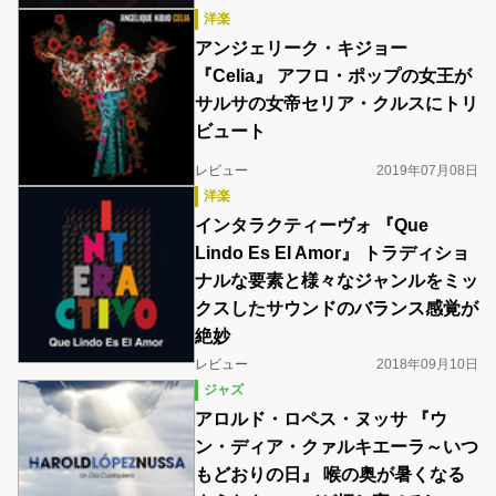
洋楽
アンジェリーク・キジョー
『Celia』 アフロ・ポップの女王が
サルサの女帝セリア・クルスにトリ
ビュート
レビュー
2019年07月08日
洋楽
インタラクティーヴォ 『Que
Lindo Es El Amor』 トラディショ
ナルな要素と様々なジャンルをミッ
クスしたサウンドのバランス感覚が
絶妙
レビュー
2018年09月10日
ジャズ
アロルド・ロペス・ヌッサ 『ウ
ン・ディア・クァルキエーラ～いつ
もどおりの日』 喉の奥が暑くなる