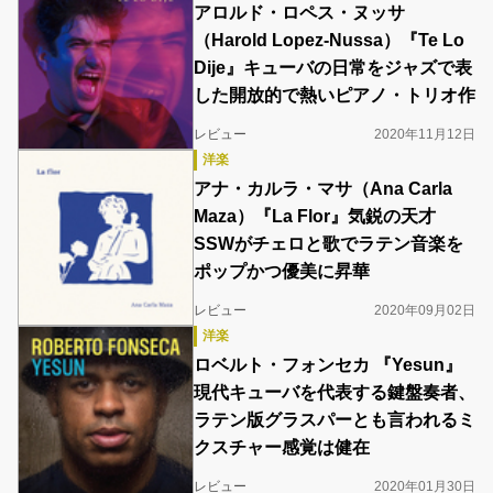
アロルド・ロペス・ヌッサ
（Harold Lopez-Nussa）『Te Lo
Dije』キューバの日常をジャズで表
した開放的で熱いピアノ・トリオ作
レビュー
2020年11月12日
洋楽
アナ・カルラ・マサ（Ana Carla
Maza）『La Flor』気鋭の天才
SSWがチェロと歌でラテン音楽を
ポップかつ優美に昇華
レビュー
2020年09月02日
洋楽
ロベルト・フォンセカ 『Yesun』
現代キューバを代表する鍵盤奏者、
ラテン版グラスパーとも言われるミ
クスチャー感覚は健在
レビュー
2020年01月30日