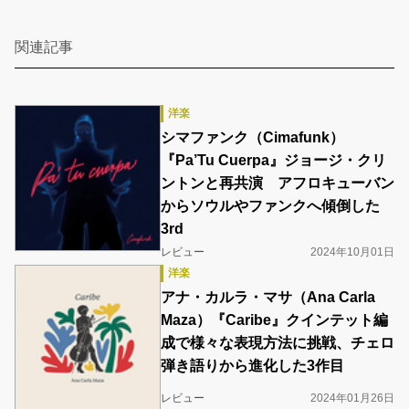
関連記事
洋楽
シマファンク（Cimafunk）
『Pa’Tu Cuerpa』ジョージ・クリ
ントンと再共演 アフロキューバン
からソウルやファンクへ傾倒した
3rd
レビュー
2024年10月01日
洋楽
アナ・カルラ・マサ（Ana Carla
Maza）『Caribe』クインテット編
成で様々な表現方法に挑戦、チェロ
弾き語りから進化した3作目
レビュー
2024年01月26日