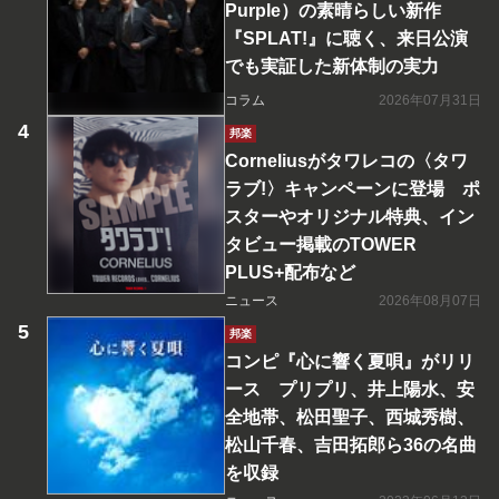
Purple）の素晴らしい新作
『SPLAT!』に聴く、来日公演
でも実証した新体制の実力
コラム
2026年07月31日
邦楽
Corneliusがタワレコの〈タワ
ラブ!〉キャンペーンに登場 ポ
スターやオリジナル特典、イン
タビュー掲載のTOWER
PLUS+配布など
ニュース
2026年08月07日
邦楽
コンピ『心に響く夏唄』がリリ
ース プリプリ、井上陽水、安
全地帯、松田聖子、西城秀樹、
松山千春、吉田拓郎ら36の名曲
を収録