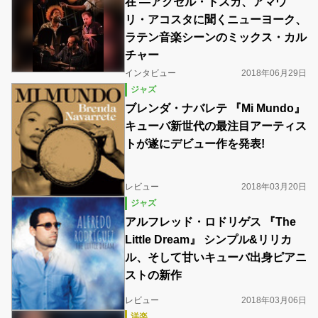
在 ―アクセル・トスカ、アマウ
リ・アコスタに聞くニューヨーク、
ラテン音楽シーンのミックス・カル
チャー
インタビュー
2018年06月29日
ジャズ
ブレンダ・ナバレテ 『Mi Mundo』
キューバ新世代の最注目アーティス
トが遂にデビュー作を発表!
レビュー
2018年03月20日
ジャズ
アルフレッド・ロドリゲス 『The
Little Dream』 シンプル&リリカ
ル、そして甘いキューバ出身ピアニ
ストの新作
レビュー
2018年03月06日
洋楽