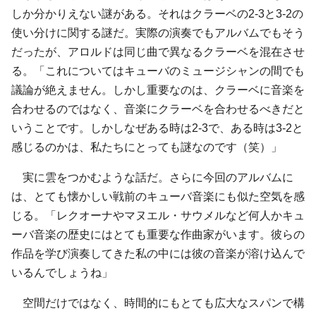
しか分かりえない謎がある。それはクラーベの2-3と3-2の
使い分けに関する謎だ。実際の演奏でもアルバムでもそう
だったが、アロルドは同じ曲で異なるクラーベを混在させ
る。「これについてはキューバのミュージシャンの間でも
議論が絶えません。しかし重要なのは、クラーベに音楽を
合わせるのではなく、音楽にクラーベを合わせるべきだと
いうことです。しかしなぜある時は2-3で、ある時は3-2と
感じるのかは、私たちにとっても謎なのです（笑）」
実に雲をつかむような話だ。さらに今回のアルバムに
は、とても懐かしい戦前のキューバ音楽にも似た空気を感
じる。「
レクオーナ
や
マヌエル・サウメル
など何人かキュ
ーバ音楽の歴史にはとても重要な作曲家がいます。彼らの
作品を学び演奏してきた私の中には彼の音楽が溶け込んで
いるんでしょうね」
空間だけではなく、時間的にもとても広大なスパンで構