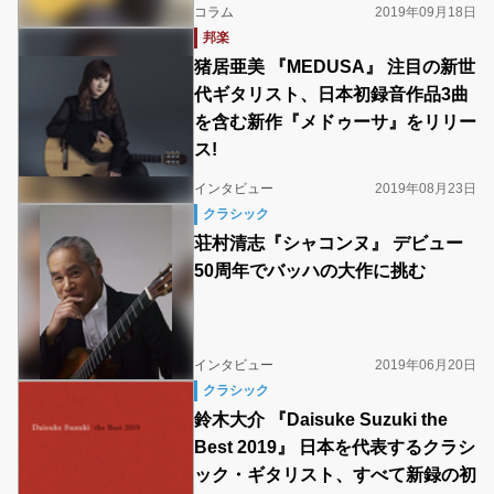
コラム
2019年09月18日
邦楽
猪居亜美 『MEDUSA』 注目の新世
代ギタリスト、日本初録音作品3曲
を含む新作『メドゥーサ』をリリー
ス!
インタビュー
2019年08月23日
クラシック
荘村清志『シャコンヌ』 デビュー
50周年でバッハの大作に挑む
インタビュー
2019年06月20日
クラシック
鈴木大介 『Daisuke Suzuki the
Best 2019』 日本を代表するクラシ
ック・ギタリスト、すべて新録の初