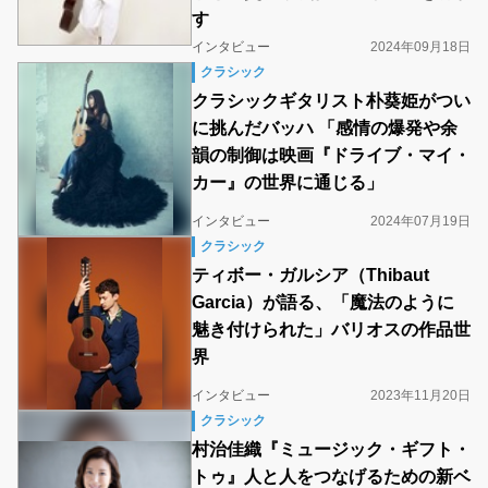
す
インタビュー
2024年09月18日
クラシック
クラシックギタリスト朴葵姫がつい
に挑んだバッハ 「感情の爆発や余
韻の制御は映画『ドライブ・マイ・
カー』の世界に通じる」
インタビュー
2024年07月19日
クラシック
ティボー・ガルシア（Thibaut
Garcia）が語る、「魔法のように
魅き付けられた」バリオスの作品世
界
インタビュー
2023年11月20日
クラシック
村治佳織『ミュージック・ギフト・
トゥ』人と人をつなげるための新ベ