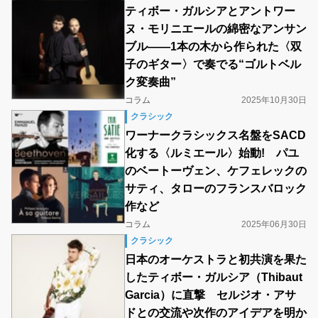
ティボー・ガルシアとアントワー
ヌ・モリニエールの綿密なアンサン
ブル――1本の木から作られた〈双
子のギター〉で奏でる“ゴルトベル
ク変奏曲”
コラム
2025年10月30日
クラシック
ワーナークラシックス名盤をSACD
化する〈ルミエール〉始動! パユ
のベートーヴェン、ケフェレックの
サティ、タローのフランスバロック
作など
コラム
2025年06月30日
クラシック
日本のオーケストラと初共演を果た
したティボー・ガルシア（Thibaut
Garcia）に直撃 セルジオ・アサ
ドとの交流や次作のアイデアを明か