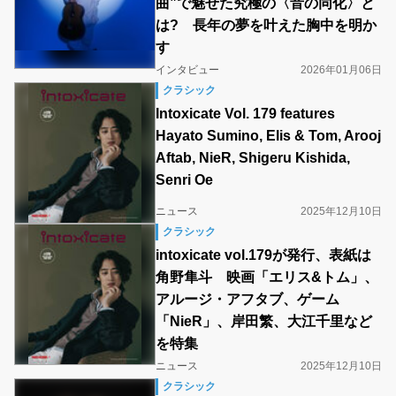
曲”で魅せた究極の〈音の同化〉と
は? 長年の夢を叶えた胸中を明か
す
インタビュー
2026年01月06日
クラシック
Intoxicate Vol. 179 features
Hayato Sumino, Elis & Tom, Arooj
Aftab, NieR, Shigeru Kishida,
Senri Oe
ニュース
2025年12月10日
クラシック
intoxicate vol.179が発行、表紙は
角野隼斗 映画「エリス&トム」、
アルージ・アフタブ、ゲーム
「NieR」、岸田繁、大江千里など
を特集
ニュース
2025年12月10日
クラシック