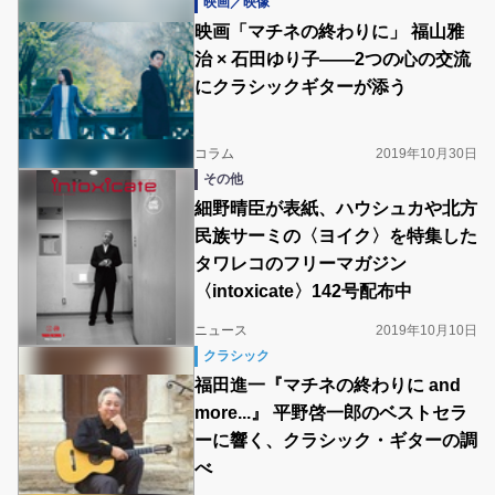
映画／映像
映画「マチネの終わりに」 福山雅
治 × 石田ゆり子――2つの心の交流
にクラシックギターが添う
コラム
2019年10月30日
その他
細野晴臣が表紙、ハウシュカや北方
民族サーミの〈ヨイク〉を特集した
タワレコのフリーマガジン
〈intoxicate〉142号配布中
ニュース
2019年10月10日
クラシック
福田進一『マチネの終わりに and
more...』 平野啓一郎のベストセラ
ーに響く、クラシック・ギターの調
べ