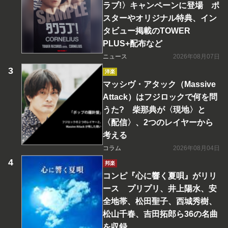
ラブ!〉キャンペーンに登場 ポ
スターやオリジナル特典、イン
タビュー掲載のTOWER
PLUS+配布など
ニュース
2026年08月07日
洋楽
マッシヴ・アタック（Massive
Attack）はフジロックで何を問
うた? 柴那典が〈現地〉と
〈配信〉、2つのレイヤーから
考える
コラム
2026年08月04日
邦楽
コンピ『心に響く夏唄』がリリ
ース プリプリ、井上陽水、安
全地帯、松田聖子、西城秀樹、
松山千春、吉田拓郎ら36の名曲
を収録