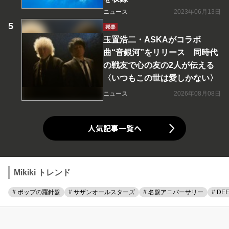
ニュース
2023年06月13日
邦楽
玉置浩二・ASKAがコラボ
曲“音銀河”をリリース 同時代
の戦友で心の友の2人が伝える
〈いつもこの世は愛しかない〉
ニュース
2026年08月08日
人気記事一覧へ
Mikiki トレンド
# ポップの羅針盤
# サザンオールスターズ
# 名盤アニバーサリー
# DE