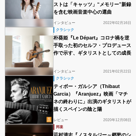
ストは「キャッツ」“メモリー”新録
を含む映画音楽中心の選曲
インタビュー
2022年02月16日
クラシック
朴葵姫『Le Départ』コロナ禍を逆
手取った初のセルフ・プロデュース
作で示す、ギタリストとしての成長
インタビュー
2021年02月22日
クラシック
ティボー・ガルシア（Thibaut
Garcia）『Aranjuez』映画「マチ
ネの終わりに」出演のギタリストが
描くスペインの陰と陽
レビュー
2020年12月08日
邦楽
荘村清志『ノスタルジー～郷愁のシ