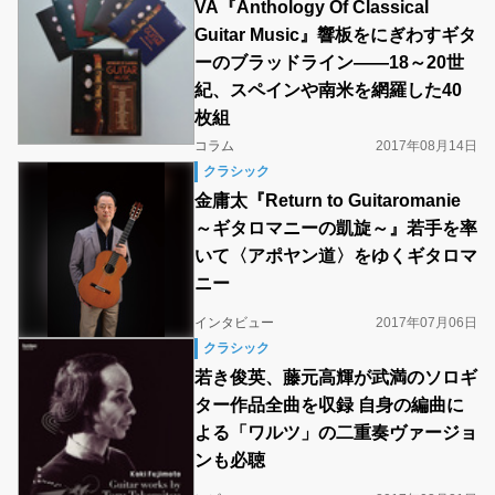
VA『Anthology Of Classical
Guitar Music』響板をにぎわすギタ
ーのブラッドライン――18～20世
紀、スペインや南米を網羅した40
枚組
コラム
2017年08月14日
クラシック
金庸太『Return to Guitaromanie
～ギタロマニーの凱旋～』若手を率
いて〈アポヤン道〉をゆくギタロマ
ニー
インタビュー
2017年07月06日
クラシック
若き俊英、藤元高輝が武満のソロギ
ター作品全曲を収録 自身の編曲に
よる「ワルツ」の二重奏ヴァージョ
ンも必聴