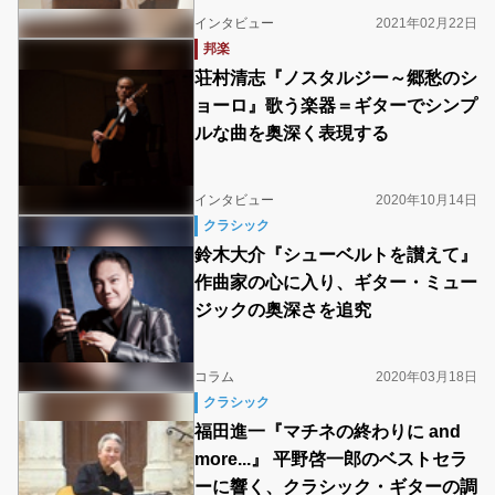
インタビュー
2021年02月22日
邦楽
荘村清志『ノスタルジー～郷愁のシ
ョーロ』歌う楽器＝ギターでシンプ
ルな曲を奥深く表現する
インタビュー
2020年10月14日
クラシック
鈴木大介『シューベルトを讃えて』
作曲家の心に入り、ギター・ミュー
ジックの奥深さを追究
コラム
2020年03月18日
クラシック
福田進一『マチネの終わりに and
more...』 平野啓一郎のベストセラ
ーに響く、クラシック・ギターの調