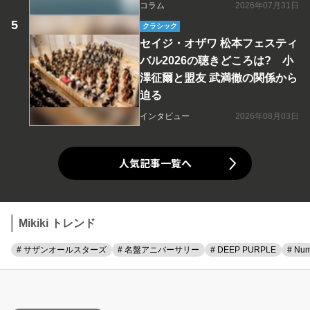
コラム
2026年07月31日
クラシック
セイジ・オザワ 松本フェスティ
バル2026の聴きどころは? 小
澤征爾と盟友 武満徹の関係から
迫る
インタビュー
2026年08月03日
人気記事一覧へ
Mikiki トレンド
# サザンオールスターズ
# 名盤アニバーサリー
# DEEP PURPLE
# Num