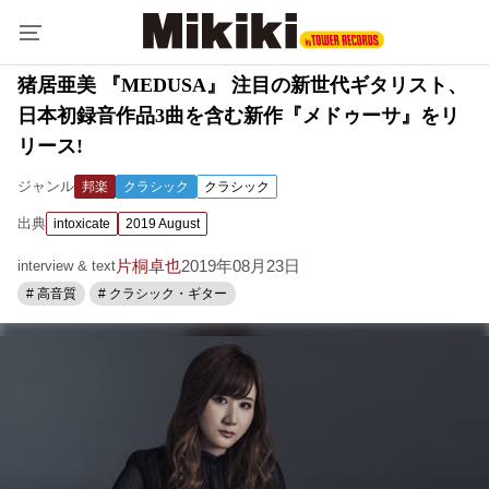
猪居亜美 『MEDUSA』 注目の新世代ギタリスト、
日本初録音作品3曲を含む新作『メドゥーサ』をリ
リース!
ジャンル
邦楽
クラシック
クラシック
出典
intoxicate
2019 August
片桐卓也
2019年08月23日
interview & text
# 高音質
# クラシック・ギター