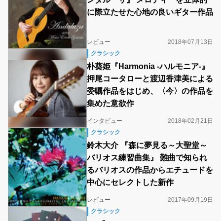
に際立たせた心地の良いギター作品
レビュー
2018年07月13日
クラシック
朴葵姫『Harmonia -ハルモニア-』
押尾コータローと渡辺香津美による
委嘱作品をはじめ、〈今〉の作品を
集めた意欲作
インタビュー
2018年02月21日
クラシック
鈴木大介 『森に夢見る～大聖堂～
バリオス練習曲集』 難曲で知られ
るバリオスの作品からエチュードを
中心にセレクトした新作
レビュー
2017年09月19日
クラシック