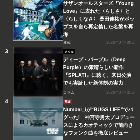
サザンオールスターズ『Young
Love』に表れた〈らしさ〉と
〈らしくなさ〉 桑田佳祐がポッ
プスを自ら再定義した名盤を再
考
連載
2026年07月30日
メタル
ディープ・パープル（Deep
Purple）の素晴らしい新作
『SPLAT!』に聴く、来日公演
でも実証した新体制の実力
コラム
2026年07月31日
邦楽
Number_iが“BUGS LIFE”でバ
グった! 神宮寺勇太プロデュー
スによるカオティックで前向き
なフォンク曲を徹底レビュー