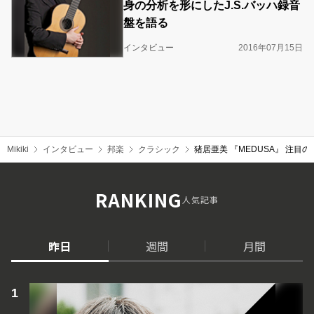
身の分析を形にしたJ.S.バッハ録音
盤を語る
インタビュー
2016年07月15日
Mikiki
インタビュー
邦楽
クラシック
猪居亜美 『MEDUSA』 注
RANKING
人気記事
昨日
週間
月間