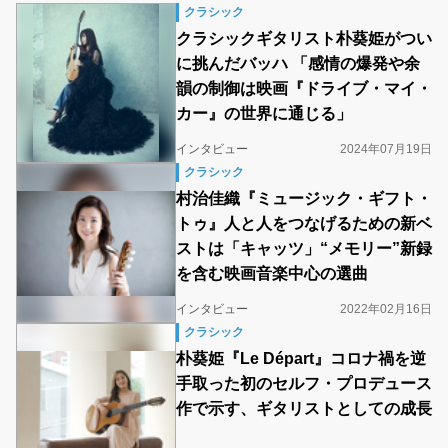
クラシック
クラシックギタリスト朴葵姫がつい
に挑んだバッハ 「感情の爆発や余
韻の制御は映画『ドライブ・マイ・
カー』の世界に通じる」
インタビュー
2024年07月19日
クラシック
村治佳織『ミュージック・ギフト・
トゥ』人と人をつなげるための新ベ
ストは「キャッツ」“メモリー”新録
を含む映画音楽中心の選曲
インタビュー
2022年02月16日
クラシック
朴葵姫『Le Départ』コロナ禍を逆
手取った初のセルフ・プロデュース
作で示す、ギタリストとしての成長