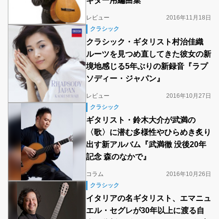
ギター用編曲集
レビュー
2016年11月18日
クラシック
クラシック・ギタリスト村治佳織
ルーツを見つめ直してきた彼女の新
境地感じる5年ぶりの新録音『ラプ
ソディー・ジャパン』
レビュー
2016年10月27日
クラシック
ギタリスト・鈴木大介が武満の
〈歌〉に潜む多様性やひらめき炙り
出す新アルバム『武満徹 没後20年
記念 森のなかで』
コラム
2016年10月26日
クラシック
イタリアの名ギタリスト、エマニュ
エル・セグレが30年以上に渡る自