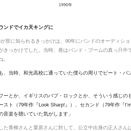
1990年
ウンドでイカ天キングに
TURESが世に知られるきっかけは、90年にバンドのオーディ
がきっかけでした。当時、巷はバンド・ブームの真っ只中
ね。
も、当時、和光高校に通っていた僕らの周りでビート・パ
フーとか、イギリスのパブ・ロックとか、そういう感じの
（79年作『Look Sharp!』）、セカンド（79年作『I’m
の音楽を聴いていた気がします」
した青柳さんと栗原さんに対して、公立中出身の正人さん