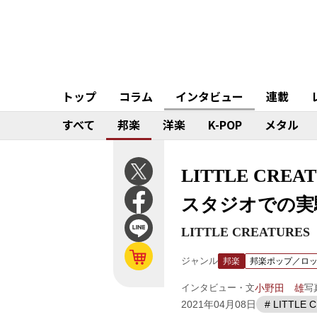
トップ
コラム
インタビュー
連載
すべて
邦楽
洋楽
K-POP
メタル
LITTLE CR
スタジオでの実験
LITTLE CREATURES
ジャンル
邦楽
邦楽ポップ／ロ
インタビュー・文
小野田 雄
写
2021年04月08日
# LITTLE