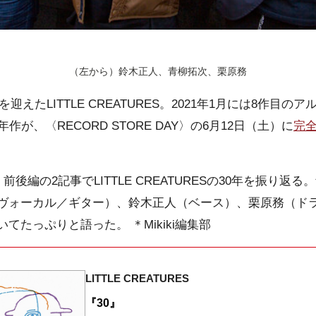
（左から）鈴木正人、青柳拓次、栗原務
を迎えたLITTLE CREATURES。2021年1月には8作目
作が、〈RECORD STORE DAY〉の6月12日（土）に
完
は、前後編の2記事でLITTLE CREATURESの30年を振り
ヴォーカル／ギター）、鈴木正人（ベース）、栗原務（ドラ
てたっぷりと語った。 ＊Mikiki編集部
LITTLE CREATURES
『30』