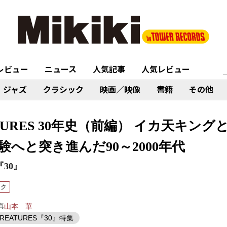
レビュー
ニュース
人気記事
人気レビュー
ジャズ
クラシック
映画／映像
書籍
その他
EATURES 30年史（前編） イカ天キ
へと突き進んだ90～2000年代
『30』
ック
真
山本 華
 CREATURES『30』特集