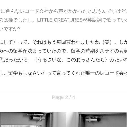
けに色んなレコード会社から声がかかったと思うんですけど
は稀でしたし、LITTLE CREATURESが英語詞で歌っ
いですか?
にして〉って、それはもう毎回言われましたね（笑）。し
カへの留学が決まっていたので、留学の時期をズラすのも
0代だったから、〈うるさいな、このおっさんたち〉みたい
し、留学もしなさい〉って言ってくれた唯一のレコード会
Page 2 / 4