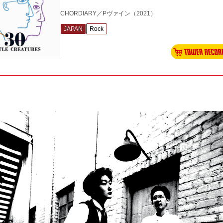
CHORDIARY／Pヴァイン
（2021）
JAPAN
Rock