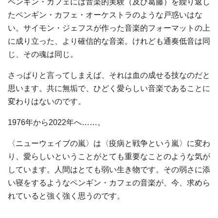
ペンギン・カフェには音楽的実験（及び葛藤）を繰り返し
たペンギン・カフェ・オーケストラのような戸惑いはな
い。サイモン・ジェフスが作った音楽的フォーマットの上
に成り立った、より確信的な音楽。けれども通奏低音は同
じ、その魂は同じ。
さっぱりと言ってしまえば、それは血の成せる技なのだと
思います。共に無垢で、ひどく愛らしい音楽であることに
変わりはないのです。
1976年から2022年へ……。
〈ニューウェイブの嵐〉は〈疫病と戦争という嵐〉に変わ
り、愛らしいということがとても重要なことのような気が
しています。人間はとても弱い生き物です。その弱さに添
い寝をするようなペンギン・カフェの音楽が、今、求めら
れていると強く強く思うのです。