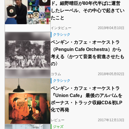
ド。細野晴臣が80年代半ばに運営
したレーベル、その中心で起きてい
たこと
インタビュー
2019年04月10日
クラシック
ペンギン・カフェ・オーケストラ
（Penguin Cafe Orchestra）から
考える〈かつて音楽を前進させたも
の〉
コラム
2018年05月02日
クラシック
ペンギン・カフェ・オーケストラ
『Union Cafe』 最後のアルバムを
ボーナス・トラック収録CD&初LP
化で再発
レビュー
2017年12月13日
ジャズ