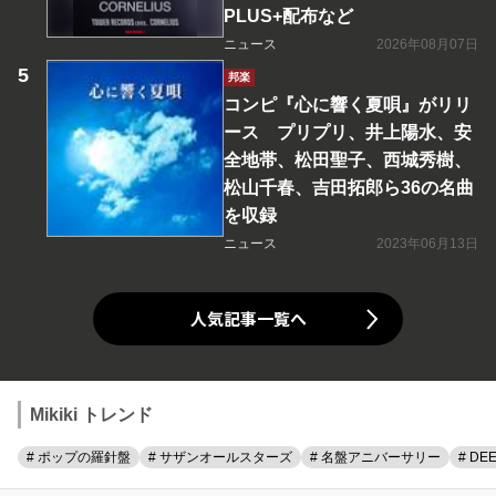
PLUS+配布など
ニュース
2026年08月07日
邦楽
コンピ『心に響く夏唄』がリリ
ース プリプリ、井上陽水、安
全地帯、松田聖子、西城秀樹、
松山千春、吉田拓郎ら36の名曲
を収録
ニュース
2023年06月13日
人気記事一覧へ
Mikiki トレンド
# ポップの羅針盤
# サザンオールスターズ
# 名盤アニバーサリー
# DE