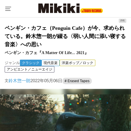
ペンギン・カフェ（Penguin Cafe）が今、求められ
ている。鈴木惣一朗が綴る〈弱い人間に添い寝する
音楽〉への思い
ペンギン・カフェ『A Matter Of Life... 2021』
ジャンル
クラシック
現代音楽
洋楽ポップ／ロック
アンビエント／ニューエイジ
鈴木惣一朗
2022年05月06日
文
# Erased Tapes