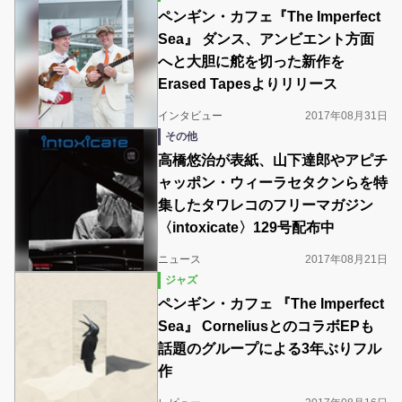
ペンギン・カフェ『The Imperfect
Sea』 ダンス、アンビエント方面
へと大胆に舵を切った新作を
Erased Tapesよりリリース
インタビュー
2017年08月31日
その他
高橋悠治が表紙、山下達郎やアピチ
ャッポン・ウィーラセタクンらを特
集したタワレコのフリーマガジン
〈intoxicate〉129号配布中
ニュース
2017年08月21日
ジャズ
ペンギン・カフェ 『The Imperfect
Sea』 CorneliusとのコラボEPも
話題のグループによる3年ぶりフル
作