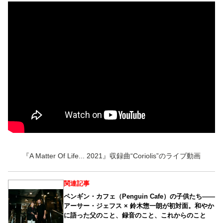
『A Matter Of Life... 2021』収録曲“Coriolis”のライブ動画
関連記事
ペンギン・カフェ（Penguin Cafe）の子供たち――
アーサー・ジェフス × 鈴木惣一朗が初対面。和やか
に語った父のこと、録音のこと、これからのこと