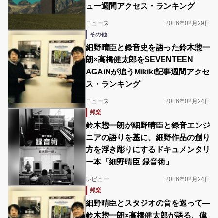
ュー週間アクセス・ランキング
ニュース
2016年02月29日
その他
細野晴臣と録音史を語った鈴木惣一
朗×高橋健太郎をSEVENTEEN
AGAiNが追うMikiki記事週間アクセ
ス・ランキング
ニュース
2016年02月24日
邦楽
鈴木惣一朗が細野晴臣と録音エンジ
ニアの語りを基に、細野作品の創り
方を浮き彫りにするドキュメンタリ
ー本「細野晴臣 録音術」
レビュー
2016年02月24日
邦楽
細野晴臣とスタジオの音を巡って―
鈴木惣一朗×高橋健太郎が語る、偉