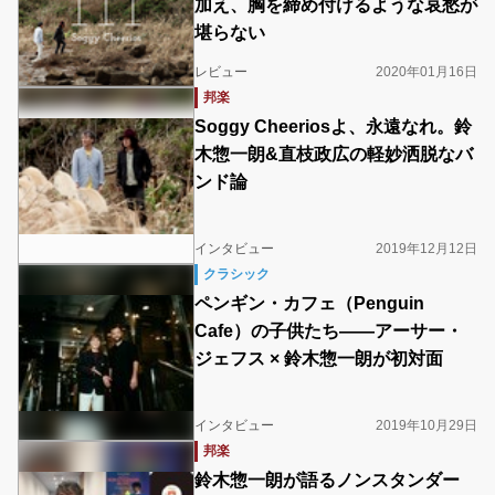
加え、胸を締め付けるような哀愁が
堪らない
レビュー
2020年01月16日
邦楽
Soggy Cheeriosよ、永遠なれ。鈴
木惣一朗&直枝政広の軽妙洒脱なバ
ンド論
インタビュー
2019年12月12日
クラシック
ペンギン・カフェ（Penguin
Cafe）の子供たち――アーサー・
ジェフス × 鈴木惣一朗が初対面
インタビュー
2019年10月29日
邦楽
鈴木惣一朗が語るノンスタンダー