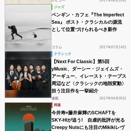
レビュー
2017年08月16日
ジャズ
ペンギン・カフェ『The Imperfect
Sea』 ポスト・クラシカルの源流
として位置づけられるべき新作
コラム
2017年07月14日
クラシック
【Next For Classic】第5回
yMusic、ダーシー・ジェイムズ・
アーギュー、イレースト・テープス
周辺など〈クラシックの地殻変動〉
担う注目作を一挙紹介
連載
2017年04月05日
邦楽
今井寿×藤井麻輝のSCHAFTを
SKY-HIが追う! 自虐的批評が光る
Creepy Nutsにも注目のMikikiレヴ