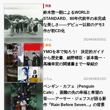
邦楽
鈴木惣一朗によるWORLD
STANDARD、80年代前半の未完成
な美しさ――デビュー以前のデモ3
作が初CD化
コラム
2024年08月05日
書籍
YMOを本で知ろう! 決定的ガイド
から歴史書、細野晴臣・坂本龍一・
高橋幸宏の関連書まで一挙紹介
コラム
2023年08月23日
ペンギン・カフェ（Penguin
Cafe）、困難の先の幸福と希望の
音――アーサー・ジェフスが語る新
作『Rain Before Seven...』の背景