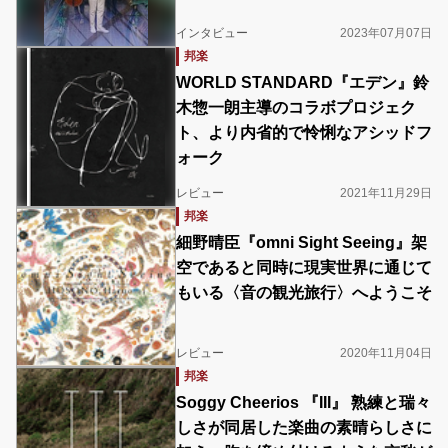
インタビュー
2023年07月07日
邦楽
WORLD STANDARD『エデン』鈴
木惣一朗主導のコラボプロジェク
ト、より内省的で怜悧なアシッドフ
ォーク
レビュー
2021年11月29日
邦楽
細野晴臣『omni Sight Seeing』架
空であると同時に現実世界に通じて
もいる〈音の観光旅行〉へようこそ
レビュー
2020年11月04日
邦楽
Soggy Cheerios 『III』 熟練と瑞々
しさが同居した楽曲の素晴らしさに