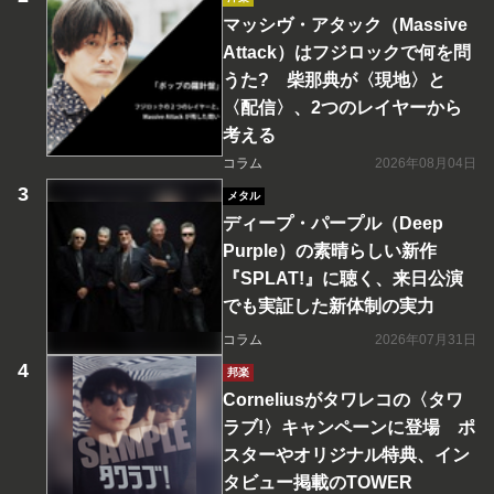
マッシヴ・アタック（Massive
Attack）はフジロックで何を問
うた? 柴那典が〈現地〉と
〈配信〉、2つのレイヤーから
考える
コラム
2026年08月04日
メタル
ディープ・パープル（Deep
Purple）の素晴らしい新作
『SPLAT!』に聴く、来日公演
でも実証した新体制の実力
コラム
2026年07月31日
邦楽
Corneliusがタワレコの〈タワ
ラブ!〉キャンペーンに登場 ポ
スターやオリジナル特典、イン
タビュー掲載のTOWER