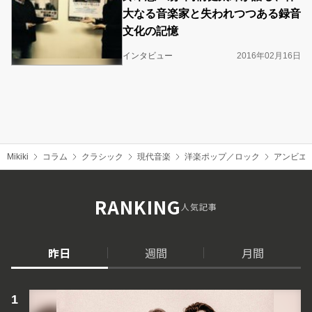
大なる音楽家と失われつつある録音
文化の記憶
インタビュー
2016年02月16日
Mikiki
コラム
クラシック
現代音楽
洋楽ポップ／ロック
アンビエ
RANKING
人気記事
昨日
週間
月間