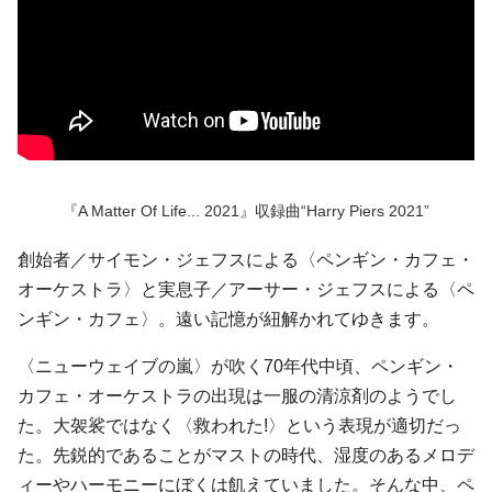
『A Matter Of Life... 2021』収録曲“Harry Piers 2021”
創始者／サイモン・ジェフスによる〈ペンギン・カフェ・
オーケストラ〉と実息子／アーサー・ジェフスによる〈ペ
ンギン・カフェ〉。遠い記憶が紐解かれてゆきます。
〈ニューウェイブの嵐〉が吹く70年代中頃、ペンギン・
カフェ・オーケストラの出現は一服の清涼剤のようでし
た。大袈裟ではなく〈救われた!〉という表現が適切だっ
た。先鋭的であることがマストの時代、湿度のあるメロデ
ィーやハーモニーにぼくは飢えていました。そんな中、ペ