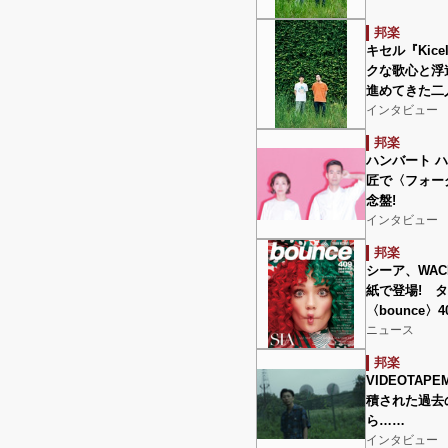
邦楽
キセル『Kicel
クな歌心と浮
進めてきた二
インタビュー
邦楽
ハンバート ハ
匠で〈フォー
念盤!
インタビュー
邦楽
シーア、WAC
紙で登場! 
〈bounce〉
ニュース
邦楽
VIDEOTAP
積された過去
ら……
インタビュー