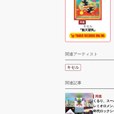
邦楽
キセル
『観天望気』
関連アーティスト
キセル
関連記事
邦楽
くるり、スーパ
レミオロメン
年代ロックシ