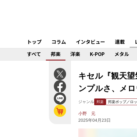
トップ
コラム
インタビュー
連載
すべて
邦楽
洋楽
K-POP
メタル
キセル『観天望
ンプルさ、メロ
ジャンル
邦楽
邦楽ポップ／ロ
小野 元
2025年04月23日