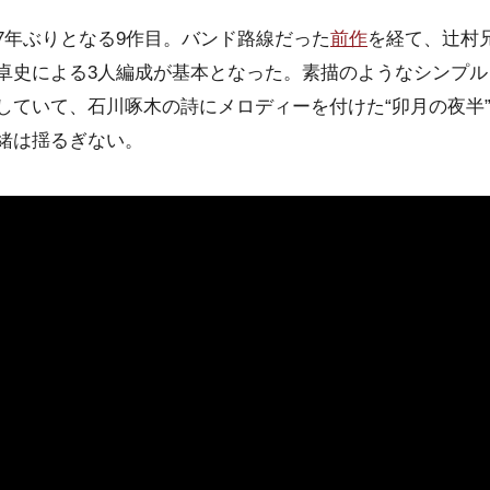
7年ぶりとなる9作目。バンド路線だった
前作
を経て、辻村
卓史による3人編成が基本となった。素描のようなシンプル
していて、石川啄木の詩にメロディーを付けた“卯月の夜半
緒は揺るぎない。