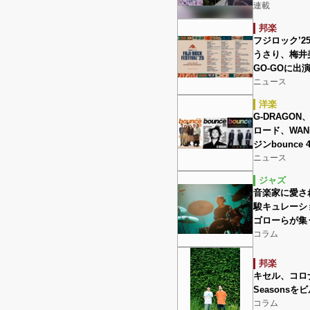
連載
邦楽
フジロック’
うさり、梅井美
GO-GOに出
ニュース
洋楽
G-DRAGO
ロード、WA
ジンbounce
ニュース
ジャズ
音楽家に愛され
駿キュレーシ
ゴローらが集
コラム
邦楽
キセル、コロナ
Seasons
コラム