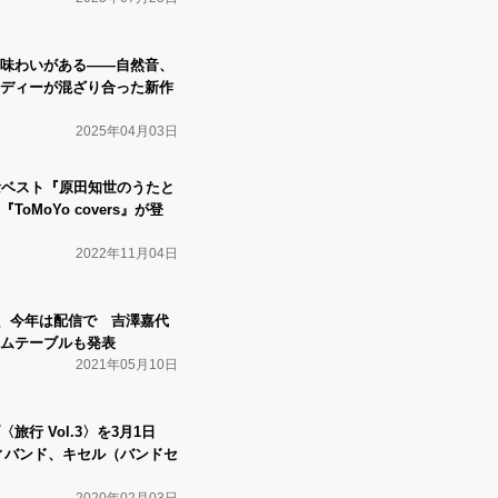
味わいがある――自然音、
ディーが混ざり合った新作
2025年04月03日
念ベスト『原田知世のうたと
oMoYo covers』が登
2022年11月04日
E、今年は配信で 吉澤嘉代
ムテーブルも発表
2021年05月10日
行 Vol.3〉を3月1日
ィバンド、キセル（バンドセ
2020年02月03日