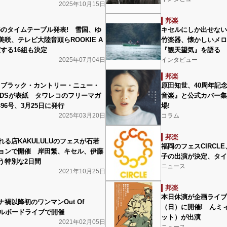
2025年10月15日
邦楽
25のタイムテーブル発表! 雪国、ゆ
キセルにしか出せない
咲、テレビ大陸音頭らROOKIE A
竹楽器、懐かしいメロ
演する16組も決定
『観天望気』を語る
2025年07月04日
インタビュー
邦楽
N、ブラック・カントリー・ニュー・
原田知世、40周年記
NDSが表紙 タワレコのフリーマガ
音楽』と公式カバー集『T
 496号、3月25日に発行
場!
2025年03月20日
コラム
邦楽
る店KAKULULUのフェスが石若
福岡のフェスCIRCL
ョンで開催 岸田繁、キセル、伊藤
子の出演が決定、タイ
う特別な2日間
ニュース
2021年10月25日
邦楽
本日休演が企画ライブ〈旅
禍以降初のワンマンOut Of
（日）に開催! んミ
をビルボードライブで開催
ット）が出演
2021年02月05日
ニュース