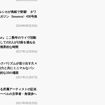
ヨルシカが表紙で登場! タワ
ジン〈bounce〉430号発
2019年08月20日
 Hour』ここ数年のライヴ活動
しての2人が12曲を連ねる
境界的な時間
2017年12月05日
ay』カクバリズムが送り出す久々
助力と共にミニマルなバン
的な10の場面
2017年11月07日
る所属アーティストの記名
ーベルの主宰者・角張渉へ
2017年09月25日