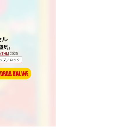
セル
望気』
YTHM
2025
ップ／ロック