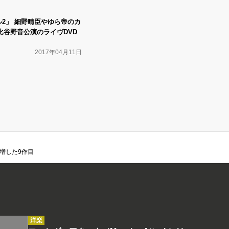
ル2」 細野晴臣やゆら帝のカ
比谷野音公演のライヴDVD
2017年04月11日
増した9作目
洋楽