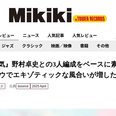
レビュー
ニュース
人気記事
人気レビュー
ジャズ
クラシック
映画／映像
書籍
その他
気』野村卓史との3人編成をベースに
ウでエキゾティックな風合いが増した
出典
ック
bounce
2025 April