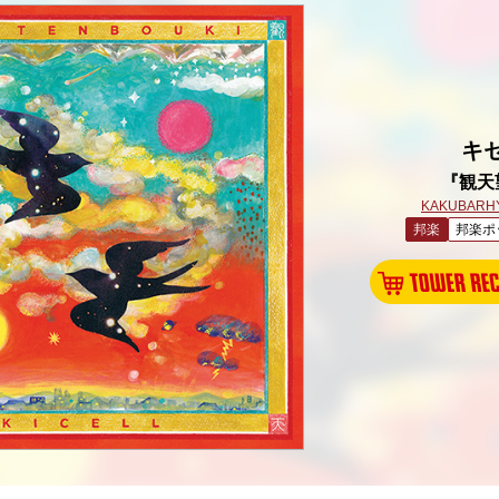
キ
『観天
KAKUBARH
邦楽
邦楽ポ