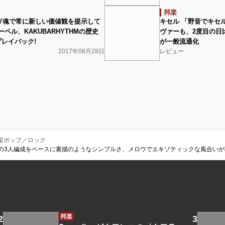
邦楽
IY魂で常に新しい価値観を提示して
キセル 「野音でキセ
ベル、KAKUBARHYTHMの歴史
ヴァーも、2度目の日
プレイバック!
が一般流通化
2017年08月28日
レビュー
楽ポップ／ロック
の3人編成をベースに素描のようなシンプルさ、メロウでエキゾティックな風合いが
邦楽