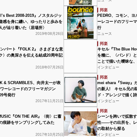
邦楽
l’s Best 2008-2019』ノスタルジッ
PEDRO、コモン、
遊感を身に纏い、ゆったりと歩みを
ーレコードのフリーマガ
人が辿り着いた〈居場所〉
行
2019年08月26日
ニュース
邦楽
ンバート『FOLK 2』 さまざまな意
キセル『The Blue
ク〉の奥深さを伝える結成20周年記
を糧に、〈バンド〉と
ことで描いた曖昧な、
2018年07月26日
インタビュー
邦楽
K & SCRAMBLES、向井太一が表
mei ehara『Sw
タワーレコードのフリーマガジン
の新人! キセル兄の
409号発行
ド・アレンジで描く詩
2017年11月21日
インタビュー
邦楽
EMUSIC『ON THE AIR』〈街〉に蓄
シーンを跨いで拡散す
の痕跡をサンプリングしてみた
性――その出所を、レ
の取材から探る
2017年10月25日
インタビュー