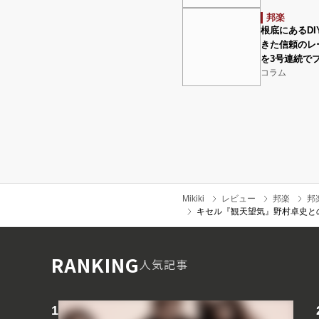
邦楽
根底にあるD
きた信頼のレー
を3号連続で
コラム
Mikiki
レビュー
邦楽
邦
キセル『観天望気』野村卓史と
RANKING
人気記事