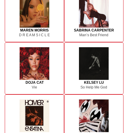
MAREN MORRIS
SABRINA CARPENTER
D R E A M S I C L E
Man’s Best Friend
DOJA CAT
KELSEY LU
Vie
So Help Me God