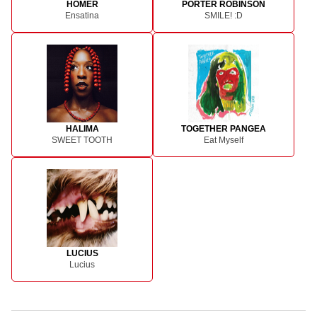
HOMER
PORTER ROBINSON
Ensatina
SMILE! :D
HALIMA
TOGETHER PANGEA
SWEET TOOTH
Eat Myself
LUCIUS
Lucius