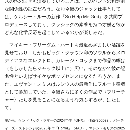
ズの他の面々も演奏していることは、このバンドの創造的
な関係性の証左だろう。なお今後のジャック仕事として
は、ケルシー・ルーの新作『So Help Me God』を共同プ
ロデュースしており、クラシックの素養を持つ才媛と彼が
どんな化学反応を起こしているのかが楽しみだ。
マイキー・フリーダム・ハートも最近めざましい活躍を
見せており、しかもビッグ・クラウン印のソウルからメロ
ディアスなエレクトロ、ガレージ・ロックまで作品の幅は
（もしかしたらジャック以上に）広い。そのなかで彼の記
名性といえばサイケなポップセンスになるだろうか。ま
た、エヴァン・スミスはルシウスの最新作にフルート奏者
として参加していた。今後さらに多くの作品で〈ブリーチ
ャー〉たちを見ることになるような気もするが、はたし
て。
左から、ケンドリック・ラマーの2024年作『GNX』（Interscope）、バーテ
ィーズ・ストレンジの2025年作『Horror』（4AD）、マレン・モリスの2025