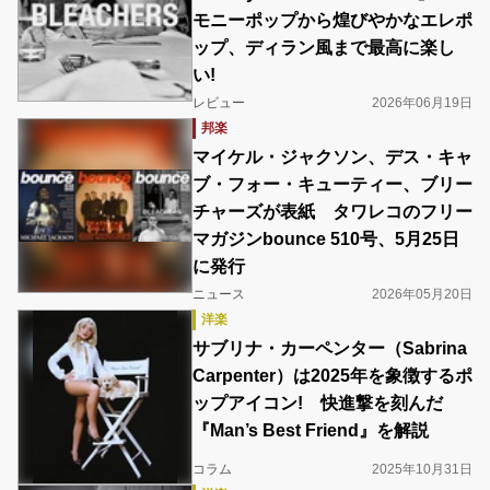
モニーポップから煌びやかなエレポ
ップ、ディラン風まで最高に楽し
い!
レビュー
2026年06月19日
邦楽
マイケル・ジャクソン、デス・キャ
ブ・フォー・キューティー、ブリー
チャーズが表紙 タワレコのフリー
マガジンbounce 510号、5月25日
に発行
ニュース
2026年05月20日
洋楽
サブリナ・カーペンター（Sabrina
Carpenter）は2025年を象徴するポ
ップアイコン! 快進撃を刻んだ
『Man’s Best Friend』を解説
コラム
2025年10月31日