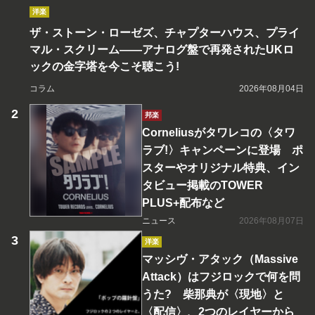
洋楽
ザ・ストーン・ローゼズ、チャプターハウス、プライ
マル・スクリーム――アナログ盤で再発されたUKロ
ックの金字塔を今こそ聴こう!
コラム
2026年08月04日
邦楽
Corneliusがタワレコの〈タワ
ラブ!〉キャンペーンに登場 ポ
スターやオリジナル特典、イン
タビュー掲載のTOWER
PLUS+配布など
ニュース
2026年08月07日
洋楽
マッシヴ・アタック（Massive
Attack）はフジロックで何を問
うた? 柴那典が〈現地〉と
〈配信〉、2つのレイヤーから