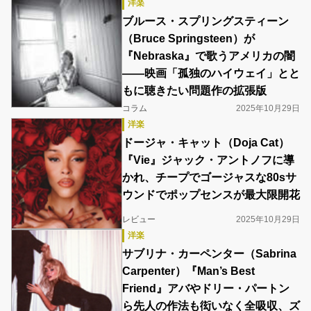
洋楽
ブルース・スプリングスティーン
（Bruce Springsteen）が
『Nebraska』で歌うアメリカの闇
――映画「孤独のハイウェイ」とと
もに聴きたい問題作の拡張版
コラム
2025年10月29日
洋楽
ドージャ・キャット（Doja Cat）
『Vie』ジャック・アントノフに導
かれ、チープでゴージャスな80sサ
ウンドでポップセンスが最大限開花
レビュー
2025年10月29日
洋楽
サブリナ・カーペンター（Sabrina
Carpenter）『Man’s Best
Friend』アバやドリー・パートン
ら先人の作法も衒いなく全吸収、ズ