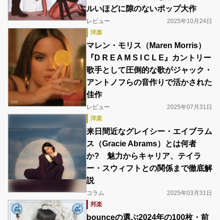
ルいほどに隙のないポップ大作
レビュー
2025年10月24日
洋楽
マレン・モリス（Maren Morris）
『D R E A M S I C L E』カントリー
歌手として圧倒的な歌がジャック・
アントノフらの音作りで活かされた
佳作
レビュー
2025年07月31日
洋楽
来日間近なグレイシー・エイブラム
ス（Gracie Abrams）とは何者
か? 魅力からキャリア、テイラ
ー・スウィフトとの関係まで徹底解
説
コラム
2025年03月31日
邦楽
bounceの選ぶ2024年の100枚・前