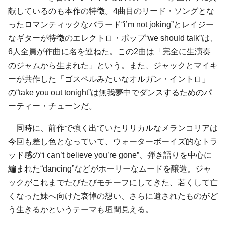
献しているのも本作の特徴。4曲目のリード・ソングとな
ったロマンティックなバラード“i’m not joking”とレイジー
なギターが特徴のエレクトロ・ポップ“we should talk”は、
6人全員が作曲に名を連ねた。この2曲は「完全に生演奏
のジャムから生まれた」という。また、ジャックとマイキ
ーが共作した「ゴスペルみたいなオルガン・イントロ」
の“take you out tonight”は無我夢中でダンスするためのパ
ーティー・チューンだ。
同時に、前作で強く出ていたリリカルなメランコリアは
今回も差し色となっていて、ウォーターボーイズ的なトラ
ッド感の“i can’t believe you’re gone”、弾き語りを中心に
編まれた“dancing”などがホーリーなムードを醸造。ジャ
ックがこれまでたびたびモチーフにしてきた、若くして亡
くなった妹へ向けた哀悼の想い、さらに遺されたものがど
う生きるかというテーマも垣間見える。