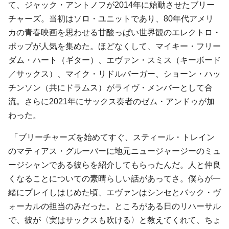
て、ジャック・アントノフが2014年に始動させたブリー
チャーズ。当初はソロ・ユニットであり、80年代アメリ
カの青春映画を思わせる甘酸っぱい世界観のエレクトロ・
ポップが人気を集めた。ほどなくして、マイキー・フリー
ダム・ハート（ギター）、エヴァン・スミス（キーボード
／サックス）、マイク・リドルバーガー、ショーン・ハッ
チンソン（共にドラムス）がライヴ・メンバーとして合
流。さらに2021年にサックス奏者のゼム・アンドゥが加
わった。
「ブリーチャーズを始めてすぐ、スティール・トレイン
のマティアス・グルーバーに地元ニュージャージーのミュ
ージシャンである彼らを紹介してもらったんだ。人と仲良
くなることについての素晴らしい話があってさ。僕らが一
緒にプレイしはじめた頃、エヴァンはシンセとバック・ヴ
ォーカルの担当のみだった。ところがある日のリハーサル
で、彼が〈実はサックスも吹ける〉と教えてくれて、ちょ