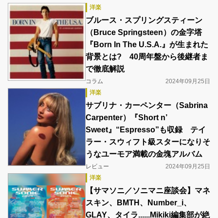
洋楽
ブルース・スプリングスティーン
（Bruce Springsteen）の金字塔
『Born In The U.S.A.』が生まれた
背景とは? 40周年盤から後継者ま
で徹底解説
コラム
2024年09月25日
洋楽
サブリナ・カーペンター（Sabrina
Carpenter）『Short n’
Sweet』“Espresso”も収録 テイ
ラー・スウィフト級スターになりそ
うなユーモア満載の金塊アルバム
レビュー
2024年09月25日
洋楽
【サマソニ／ソニマニ座談会】マネ
スキン、BMTH、Number_i、
GLAY、タイラ......Mikiki編集部が絶