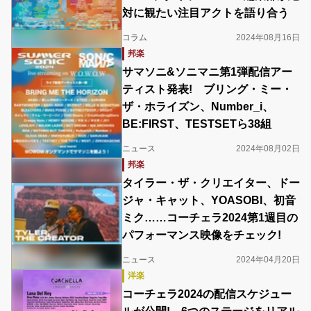
対に観たい注目アクトを語り合う
コラム
2024年08月16日
邦楽
サマソニ&ソニマニ第1弾配信アー
ティスト発表! ブリング・ミー・
ザ・ホライズン、Number_i、
BE:FIRST、TESTSETら38組
ニュース
2024年08月02日
邦楽
タイラー・ザ・クリエイター、ドー
ジャ・キャット、YOASOBI、初音
ミク……コーチェラ2024第1週目の
パフォーマンス映像をチェック!
ニュース
2024年04月20日
洋楽
コーチェラ2024の配信スケジュー