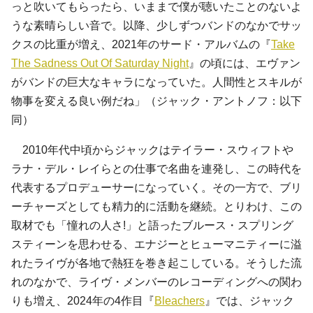
っと吹いてもらったら、いままで僕が聴いたことのないよ
うな素晴らしい音で。以降、少しずつバンドのなかでサッ
クスの比重が増え、2021年のサード・アルバムの『
Take
The Sadness Out Of Saturday Night
』の頃には、エヴァン
がバンドの巨大なキャラになっていた。人間性とスキルが
物事を変える良い例だね」（ジャック・アントノフ：以下
同）
2010年代中頃からジャックはテイラー・スウィフトや
ラナ・デル・レイらとの仕事で名曲を連発し、この時代を
代表するプロデューサーになっていく。その一方で、ブリ
ーチャーズとしても精力的に活動を継続。とりわけ、この
取材でも「憧れの人さ!」と語ったブルース・スプリング
スティーンを思わせる、エナジーとヒューマニティーに溢
れたライヴが各地で熱狂を巻き起こしている。そうした流
れのなかで、ライヴ・メンバーのレコーディングへの関わ
りも増え、2024年の4作目『
Bleachers
』では、ジャック