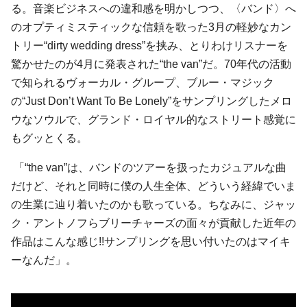
る。音楽ビジネスへの違和感を明かしつつ、〈バンド〉へ
のオプティミスティックな信頼を歌った3月の軽妙なカン
トリー“dirty wedding dress”を挟み、とりわけリスナーを
驚かせたのが4月に発表された“the van”だ。70年代の活動
で知られるヴォーカル・グループ、ブルー・マジック
の“Just Don’t Want To Be Lonely”をサンプリングしたメロ
ウなソウルで、グランド・ロイヤル的なストリート感覚に
もグッとくる。
「“the van”は、バンドのツアーを扱ったカジュアルな曲
だけど、それと同時に僕の人生全体、どういう経緯でいま
の生業に辿り着いたのかも歌っている。ちなみに、ジャッ
ク・アントノフらブリーチャーズの面々が貢献した近年の
作品はこんな感じ!!サンプリングを思い付いたのはマイキ
ーなんだ」。