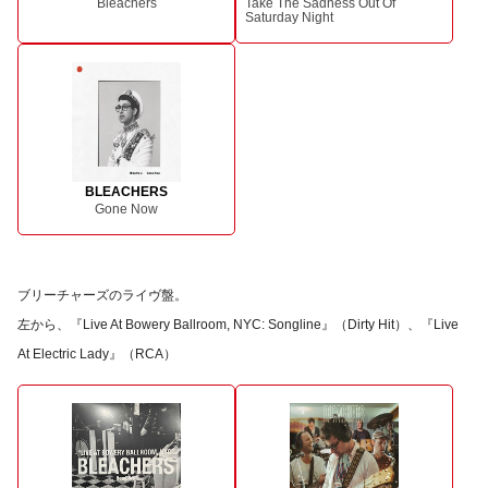
Bleachers
Take The Sadness Out Of
Saturday Night
BLEACHERS
Gone Now
ブリーチャーズのライヴ盤。
左から、『Live At Bowery Ballroom, NYC: Songline』（Dirty Hit）、『Live
At Electric Lady』（RCA）