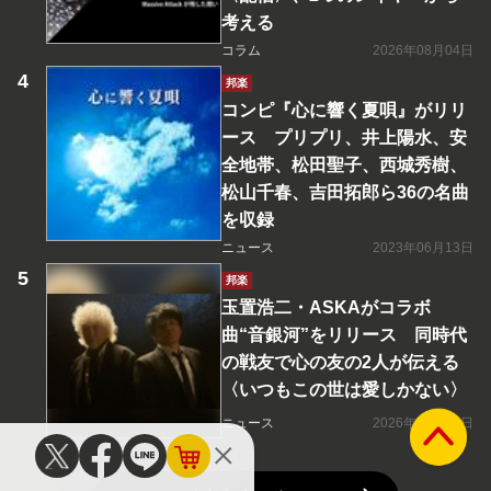
考える
コラム
2026年08月04日
邦楽
コンピ『心に響く夏唄』がリリ
ース プリプリ、井上陽水、安
全地帯、松田聖子、西城秀樹、
松山千春、吉田拓郎ら36の名曲
を収録
ニュース
2023年06月13日
邦楽
玉置浩二・ASKAがコラボ
曲“音銀河”をリリース 同時代
の戦友で心の友の2人が伝える
〈いつもこの世は愛しかない〉
ニュース
2026年08月08日