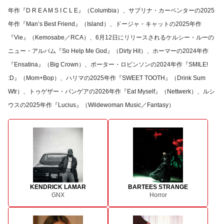
年作『D R E A M S I C L E』（Columbia）、サブリナ・カーペンターの2025
年作『Man’s Best Friend』（Island）、ドージャ・キャットの2025年作
『Vie』（Kemosabe／RCA）、6月12日にリリースされるケルシー・ルーの
ニュー・アルバム『So Help Me God』（Dirty Hit）、ホーマーの2024年作
『Ensatina』（Big Crown）、ポーター・ロビンソンの2024年作『SMILE!
:D』（Mom+Bop）、ハリマの2025年作『SWEET TOOTH』（Drink Sum
Wtr）、トゥゲザー・パンゲアの2026年作『Eat Myself』（Nettwerk）、ルシ
ウスの2025年作『Lucius』（Wildewoman Music／Fantasy）
KENDRICK LAMAR
BARTEES STRANGE
GNX
Horror