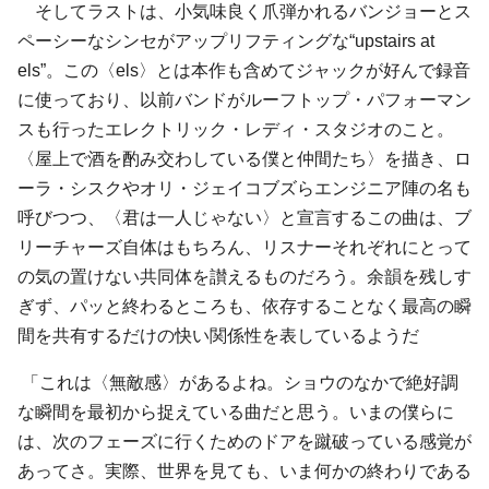
そしてラストは、小気味良く爪弾かれるバンジョーとス
ペーシーなシンセがアップリフティングな“upstairs at
els”。この〈els〉とは本作も含めてジャックが好んで録音
に使っており、以前バンドがルーフトップ・パフォーマン
スも行ったエレクトリック・レディ・スタジオのこと。
〈屋上で酒を酌み交わしている僕と仲間たち〉を描き、ロ
ーラ・シスクやオリ・ジェイコブズらエンジニア陣の名も
呼びつつ、〈君は一人じゃない〉と宣言するこの曲は、ブ
リーチャーズ自体はもちろん、リスナーそれぞれにとって
の気の置けない共同体を讃えるものだろう。余韻を残しす
ぎず、パッと終わるところも、依存することなく最高の瞬
間を共有するだけの快い関係性を表しているようだ
「これは〈無敵感〉があるよね。ショウのなかで絶好調
な瞬間を最初から捉えている曲だと思う。いまの僕らに
は、次のフェーズに行くためのドアを蹴破っている感覚が
あってさ。実際、世界を見ても、いま何かの終わりである