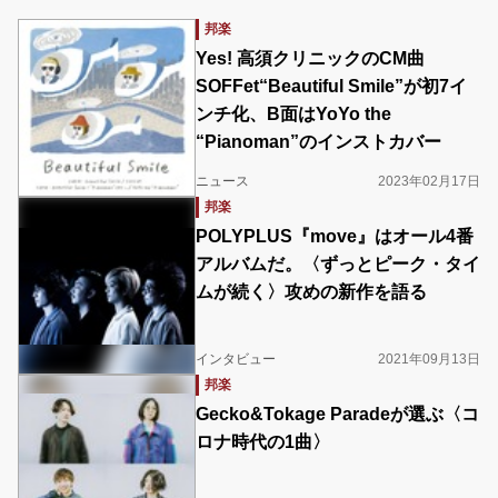
邦楽
Yes! 高須クリニックのCM曲
SOFFet“Beautiful Smile”が初7イ
ンチ化、B面はYoYo the
“Pianoman”のインストカバー
ニュース
2023年02月17日
邦楽
POLYPLUS『move』はオール4番
アルバムだ。〈ずっとピーク・タイ
ムが続く〉攻めの新作を語る
インタビュー
2021年09月13日
邦楽
Gecko&Tokage Paradeが選ぶ〈コ
ロナ時代の1曲〉