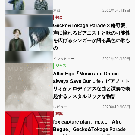
連載
2021年04月13日
邦楽
Gecko&Tokage Parade × 鎌野愛、
声に憧れるピアニストと歌の可能性
を広げるシンガーが語る異色の歌も
の
インタビュー
2021年01月29日
ジャズ
Alter Ego『Music and Dance
always Save Our Life』ピアノ・ト
リオがメロディアスな曲と演奏で喚
起するノスタルジックな物語
レビュー
2020年10月08日
邦楽
fox capture plan、m.s.t.、Afro
Begue、Gecko&Tokage Parade