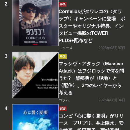
邦楽
Corneliusがタワレコの〈タワ
ラブ!〉キャンペーンに登場 ポ
スターやオリジナル特典、イン
タビュー掲載のTOWER
PLUS+配布など
ニュース
2026年08月07日
洋楽
マッシヴ・アタック（Massive
Attack）はフジロックで何を問
うた? 柴那典が〈現地〉と
〈配信〉、2つのレイヤーから
考える
コラム
2026年08月04日
邦楽
コンピ『心に響く夏唄』がリリ
ース プリプリ、井上陽水、安