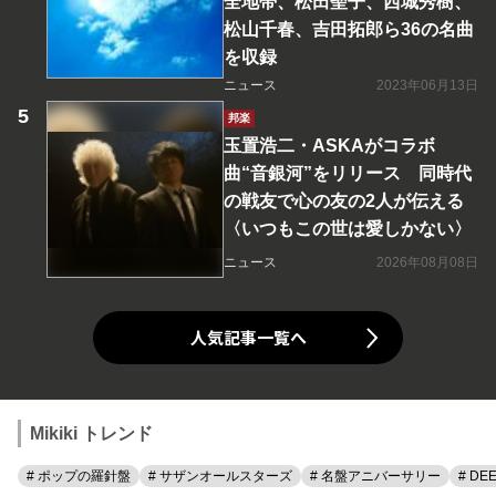
全地帯、松田聖子、西城秀樹、
松山千春、吉田拓郎ら36の名曲
を収録
ニュース
2023年06月13日
邦楽
玉置浩二・ASKAがコラボ
曲“音銀河”をリリース 同時代
の戦友で心の友の2人が伝える
〈いつもこの世は愛しかない〉
ニュース
2026年08月08日
人気記事一覧へ
Mikiki トレンド
# ポップの羅針盤
# サザンオールスターズ
# 名盤アニバーサリー
# DE