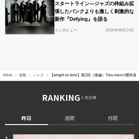
スタートライン―ジャズの枠組み拡
張したパンクよりも激しく刺激的な
新作『Defying』を語る
インタビュー
2016年09月14日
Mikiki
連載
ジャズ
【wright on time】第2回（後編）Tres-m
RANKING
人気記事
昨日
週間
月間