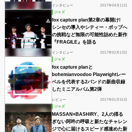
インタビュー
2017年04月11日
ジャズ
fox capture plan第2章の幕開け!
シンセの導入やシティー・ポップへ
の挑戦など無限の可能性詰めた新作
『FRAGILE』を語る
インタビュー
2017年02月13日
ジャズ
fox capture planと
bohemianvoodoo Playwrightレー
ベルを代表する2バンドの新曲収録
したミニアルバム第2弾
レビュー
2017年01月31日
ジャズ
MASSAN×BASHIRY、2人の揺る
ぎない阿吽の呼吸と新たなチャレン
ジで心に届けるスピード感速めた新