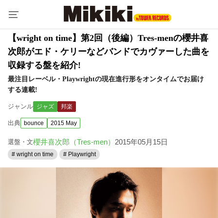
【wright on time】第2回（後編）Tres-menの櫻井喜
次郎がエド・ケリーなどバンドでカヴァーした曲を
収録する盤を紹介!
最注目レーベル・Playwrightの現在進行形をオンタイムでお届け
する連載!
ジャンル
ジャズ
邦楽
出典
bounce
2015 May
櫻井喜次郎（Tres-men）
2015年05月15日
選盤・文
# wright on time
# Playwright