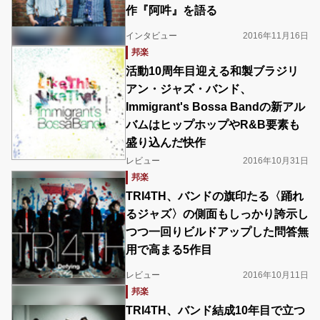
作『阿吽』を語る
インタビュー
2016年11月16日
邦楽
活動10周年目迎える和製ブラジリ
アン・ジャズ・バンド、
Immigrant's Bossa Bandの新アル
バムはヒップホップやR&B要素も
盛り込んだ快作
レビュー
2016年10月31日
邦楽
TRI4TH、バンドの旗印たる〈踊れ
るジャズ〉の側面もしっかり誇示し
つつ一回りビルドアップした問答無
用で高まる5作目
レビュー
2016年10月11日
邦楽
TRI4TH、バンド結成10年目で立つ