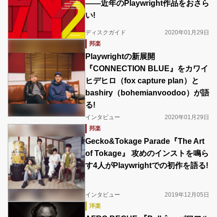
——近年のPlaywright作品をおさら
い!
ディスクガイド
2020年01月29日
邦楽
Playwrightの新展開
『CONNECTION BLUE』をカワイ
ヒデヒロ（fox capture plan）と
bashiry（bohemianvoodoo）が語
る!
インタビュー
2020年01月29日
邦楽
Gecko&Tokage Parade『The Art
of Tokage』 攻めのインストを鳴ら
す4人がPlaywrightでの初作を語る!
インタビュー
2019年12月05日
洋楽