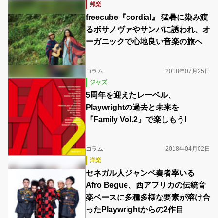
邦楽
freecube『cordial』 猛暑に染み渡
るボサノヴァやサンバに誘われ、オ
ーガニックで心地良い音楽の旅へ
コラム
2018年07月25日
ジャズ
5周年を迎えたレーベル、
Playwrightの過去と未来を
『Family Vol.2』で楽しもう!
コラム
2018年04月02日
洋楽
セネガル人ジャンベ奏者率いる
Afro Begue、西アフリカの伝統音
楽ベースに多種多様な要素が溶け合
ったPlaywrightからの2作目