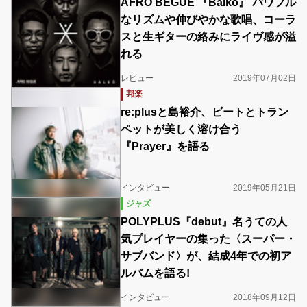
AFRO BEGUE 『Balkô』 パワフル
なリズムや伸びやかな歌唱、コーラ
スと生ギターの絡みにライヴ感が溢
れる
レビュー
2019年07月02日
邦楽
re:plusと島裕介、ビートとトラン
ペットが美しく溶け合う
『Prayer』を語る
インタビュー
2019年05月21日
ジャズ
POLYPLUS『debut』名うての人
気プレイヤーの集った〈スーパー・
サブバンド〉が、結成4年での初ア
ルバムを語る!
インタビュー
2018年09月12日