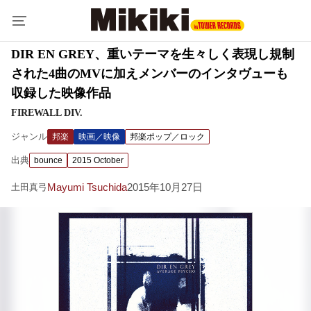
DIR EN GREY、重いテーマを生々しく表現し規制
された4曲のMVに加えメンバーのインタヴューも
収録した映像作品
FIREWALL DIV.
ジャンル
邦楽
映画／映像
邦楽ポップ／ロック
出典
bounce
2015 October
Mayumi Tsuchida
2015年10月27日
土田真弓