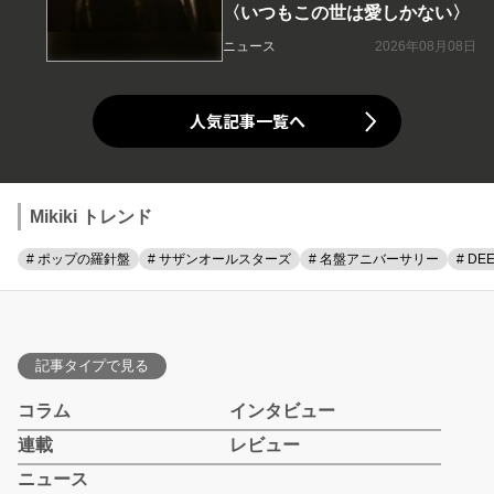
〈いつもこの世は愛しかない〉
ニュース
2026年08月08日
人気記事一覧へ
Mikiki トレンド
# ポップの羅針盤
# サザンオールスターズ
# 名盤アニバーサリー
# DE
記事タイプで見る
コラム
インタビュー
連載
レビュー
ニュース