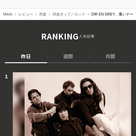
Mikiki
レビュー
邦楽
邦楽ポップ／ロック
DIR EN GREY、重
RANKING
人気記事
昨日
週間
月間