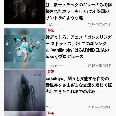
は、数千トラックのギターのみで構
築されたホラーもしくはSF映画の
サントラのような趣
レビュー
2017年02月27日
邦楽
綾野ましろ、アニメ「ガンスリンガ
ー ストラトス」OP曲の新シング
ル“vanilla sky”はGARNiDELiAの
tokuがプロデュース
インタビュー
2015年05月26日
邦楽
sukekiyo、刻々と変態する自身の
音世界をさまざまな交流を通じて拡
充してきたこれまでの歩み
コラム
2015年02月24日
邦楽