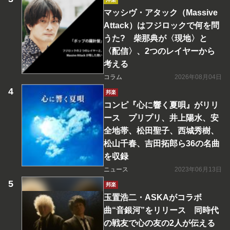
マッシヴ・アタック（Massive
Attack）はフジロックで何を問
うた? 柴那典が〈現地〉と
〈配信〉、2つのレイヤーから
考える
コラム
2026年08月04日
邦楽
コンピ『心に響く夏唄』がリリ
ース プリプリ、井上陽水、安
全地帯、松田聖子、西城秀樹、
松山千春、吉田拓郎ら36の名曲
を収録
ニュース
2023年06月13日
邦楽
玉置浩二・ASKAがコラボ
曲“音銀河”をリリース 同時代
の戦友で心の友の2人が伝える