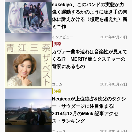
sukekiyo、このバンドの実態が力
強く躍動するかのように聴き手の肉
体に訴えかける〈想定を超えた〉新
ミニ作
インタビュー
2015年02月23日
邦楽
カヴァー曲を辿れば音楽性が見えて
くる!? MERRY流ミクスチャーの
背景にあるもの
コラム
2015年01月22日
洋楽
Negiccoが上位独占&秩父のタクシ
ー・サウダージに注目集まる!
2014年12月のMikiki記事アクセ
ス・ランキング
ニュース
2015年01月07日