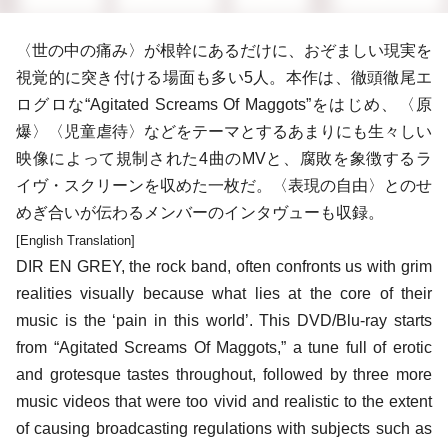
〈世の中の痛み〉が根幹にあるだけに、おぞましい現実を
視覚的に突き付ける場面も多い5人。本作は、徹頭徹尾エ
ログロな“Agitated Screams Of Maggots”をはじめ、〈原
爆〉〈児童虐待〉などをテーマとするあまりにも生々しい
映像によって規制された4曲のMVと、腐敗を象徴するラ
イヴ・スクリーンを収めた一枚だ。〈表現の自由〉とのせ
めぎ合いが伝わるメンバーのインタヴューも収録。
[English Translation]
DIR EN GREY, the rock band, often confronts us with grim
realities visually because what lies at the core of their
music is the ‘pain in this world’. This DVD/Blu-ray starts
from “Agitated Screams Of Maggots,” a tune full of erotic
and grotesque tastes throughout, followed by three more
music videos that were too vivid and realistic to the extent
of causing broadcasting regulations with subjects such as