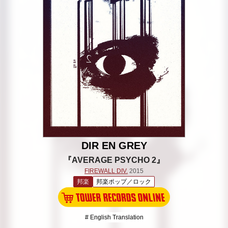
DIR EN GREY
『AVERAGE PSYCHO 2』
FIREWALL DIV.
2015
邦楽
邦楽ポップ／ロック
# English Translation