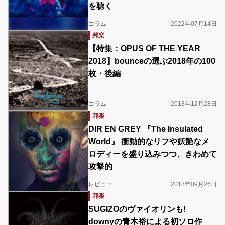
を聴く
コラム
2022年07月14日
邦楽
【特集：OPUS OF THE YEAR
2018】bounceの選ぶ2018年の100
枚・後編
コラム
2018年12月28日
邦楽
DIR EN GREY 『The Insulated
World』 衝動的なリフや妖艶なメ
ロディーを盛り込みつつ、きわめて
攻撃的
レビュー
2018年09月26日
邦楽
SUGIZOのヴァイオリンも!
downyの青木裕による初ソロ作