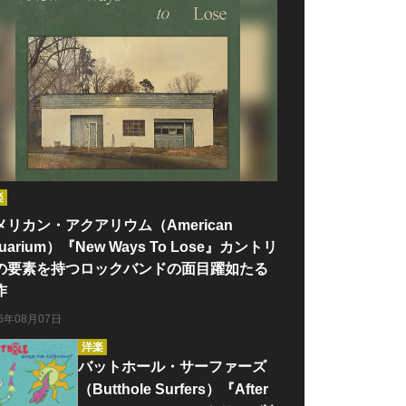
楽
メリカン・アクアリウム（American
uarium）『New Ways To Lose』カントリ
の要素を持つロックバンドの面目躍如たる
作
26年08月07日
洋楽
バットホール・サーファーズ
（Butthole Surfers）『After