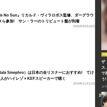
re Is No Sun』リカルド・ヴィラロボス監修、ダーグラウ
スら参加! サン・ラーのトリビュート盤が到着
2026年04月28日
洋
ザ
ス
la Sinephro）は日本の全リスナーにおすすめ! てけ
で
人がハイレゾ × KEFスピーカーで聴く
う!
2024年11月11日
コラ