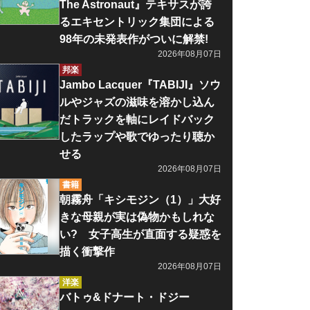
The Astronaut』テキサスが誇
るエキセントリック集団による
98年の未発表作がついに解禁!
2026年08月07日
邦楽
Jambo Lacquer『TABIJI』ソウ
ルやジャズの滋味を溶かし込ん
だトラックを軸にレイドバック
したラップや歌でゆったり聴か
せる
2026年08月07日
書籍
朝霧舟「キシモジン（1）」大好
きな母親が実は偽物かもしれな
い? 女子高生が直面する疑惑を
描く衝撃作
2026年08月07日
洋楽
バトゥ&ドナート・ドジー