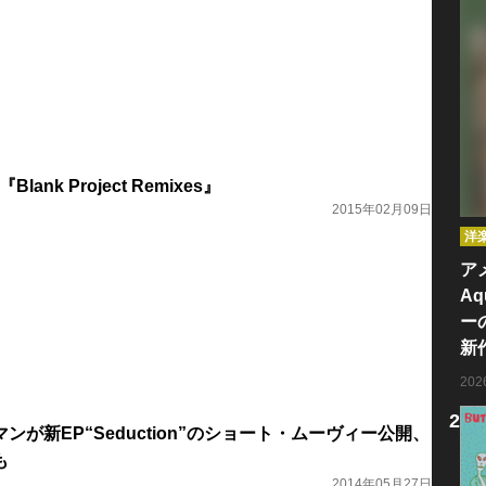
Blank Project Remixes』
2015年02月09日
洋
ア
Aq
ー
新
20
ンが新EP“Seduction”のショート・ムーヴィー公開、
も
2014年05月27日