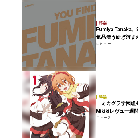
邦楽
Fumiya Tan
気品漂う研ぎ澄ま
レビュー
洋楽
「ミカグラ学園組
Mikikiレヴュー
ニュース