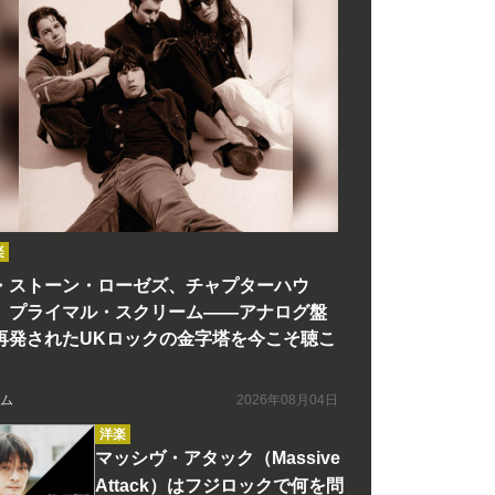
楽
・ストーン・ローゼズ、チャプターハウ
、プライマル・スクリーム――アナログ盤
再発されたUKロックの金字塔を今こそ聴こ
ム
2026年08月04日
洋楽
マッシヴ・アタック（Massive
Attack）はフジロックで何を問