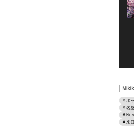
Mik
# ポ
# 名
# Num
# 来