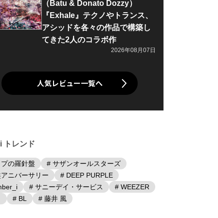
（Batu & Donato Dozzy）
『Exhale』テクノやトランス、
アシッドを各々の作品で構築し
てきた2人のコラボ作
2026年08月07日
人気レビュー一覧へ
iki トレンド
ップの羅針盤
# サザンオールスターズ
盤アニバーサリー
# DEEP PURPLE
ber_i
# サニーデイ・サービス
# WEEZER
日
# BL
# 藤井 風