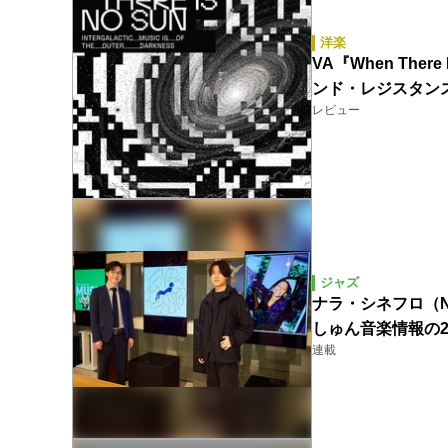
洋楽
VA『When The
ンド・レジスタン
レビュー
ジャズ
ナラ・シネフロ（Na
しゅん音楽情報の2
連載