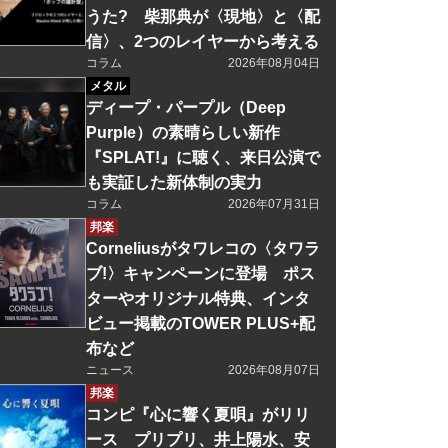
うた? 柴那典が〈現地〉と〈配
信〉、2つのレイヤーから考える
コラム
2026年08月04日
メタル
ディープ・パープル（Deep
Purple）の素晴らしい新作
『SPLAT!』に聴く、来日公演で
も実証した新体制の実力
コラム
2026年07月31日
邦楽
Corneliusがタワレコの〈タワラ
ブ!〉キャンペーンに登場 ポス
ターやオリジナル特典、インタ
ビュー掲載のTOWER PLUS+配
布など
ニュース
2026年08月07日
邦楽
コンピ『心に響く夏唄』がリリ
ース プリプリ、井上陽水、安