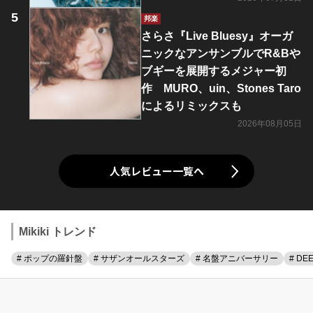
邦楽
さらさ『Live Bluesy』オーガ
ニックなアンサンブルでR&Bや
ブギーを展開するメジャー初
作 MURO、uin、Stones Taro
によるリミックスも
2026年08月05日
人気レビュー一覧へ
Mikiki トレンド
# ポップの羅針盤
# サザンオールスターズ
# 名盤アニバーサリー
# DE