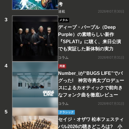
考
連載
2026年07月30日
メタル
ディープ・パープル（Deep
Purple）の素晴らしい新作
『SPLAT!』に聴く、来日公演
でも実証した新体制の実力
コラム
2026年07月31日
邦楽
Number_iが“BUGS LIFE”でバ
グった! 神宮寺勇太プロデュー
スによるカオティックで前向き
なフォンク曲を徹底レビュー
コラム
2026年07月31日
クラシック
セイジ・オザワ 松本フェスティ
バル2026の聴きどころは? 小