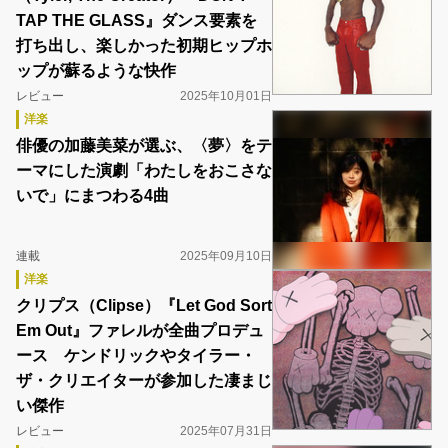
TAP THE GLASS』ダンス要素を
打ち出し、楽しかった初期ヒップホ
ップが蘇るような快作
レビュー
2025年10月01日
洋楽
俳優の加藤美菜が選ぶ、〈夢〉をテ
ーマにした演劇「わたしをおこさな
いで」にまつわる4曲
連載
2025年09月10日
洋楽
クリプス（Clipse）『Let God Sort
Em Out』ファレルが全曲プロデュ
ース ケンドリックやタイラー・
ザ・クリエイターが参加した凄まじ
い傑作
レビュー
2025年07月31日