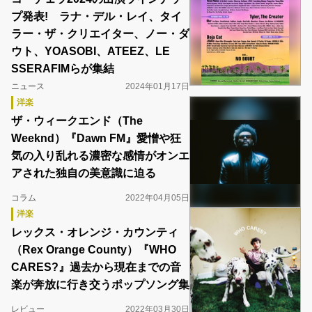
プ発表! ラナ・デル・レイ、タイ
ラー・ザ・クリエイター、ノー・ダ
ウト、YOASOBI、ATEEZ、LE
SSERAFIMらが集結
ニュース
2024年01月17日
洋楽
ザ・ウィークエンド（The
Weeknd）『Dawn FM』愛憎や狂
気の入り乱れる濃密な感情がオンエ
アされた独自の美意識に迫る
コラム
2022年04月05日
洋楽
レックス・オレンジ・カウンティ
（Rex Orange County）『WHO
CARES?』過去から現在までの音
楽が奔放に行き交うポップソング集
レビュー
2022年03月30日