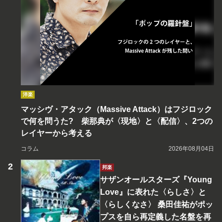
洋楽
マッシヴ・アタック（Massive Attack）はフジロック
で何を問うた? 柴那典が〈現地〉と〈配信〉、2つの
レイヤーから考える
コラム
2026年08月04日
邦楽
サザンオールスターズ『Young
Love』に表れた〈らしさ〉と
〈らしくなさ〉 桑田佳祐がポッ
プスを自ら再定義した名盤を再