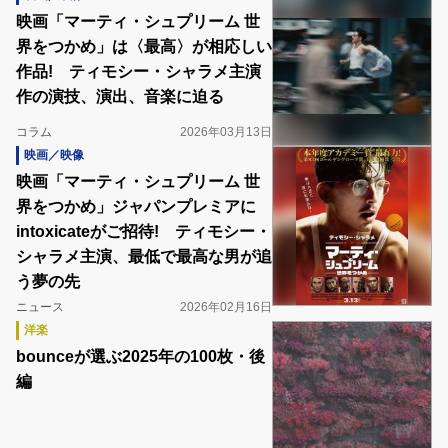
映画「マーティ・シュプリーム 世
界をつかめ」は〈最高〉が相応しい
作品! ティモシー・シャラメ主演
作の演技、演出、音楽に迫る
コラム
2026年03月13日
映画／映像
映画「マーティ・シュプリーム 世
界をつかめ」ジャパンプレミアに
intoxicateがご招待! ティモシー・
シャラメ主演、最低で最高な男が追
う夢の先
ニュース
2026年02月16日
洋楽
bounceが選ぶ2025年の100枚・後
編