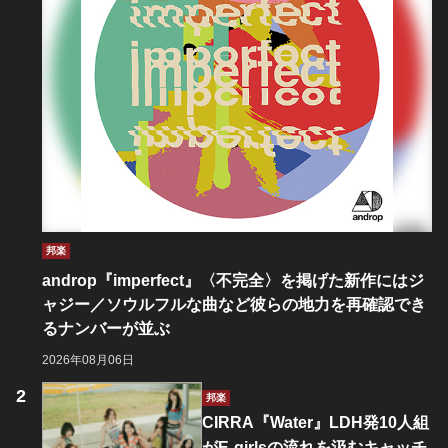
邦楽
androp『imperfect』〈不完全〉を掲げた新作にはジ
ャジー／ソウルフルな曲など彼らの地力を再確認でき
るナンバーが並ぶ
2026年08月06日
邦楽
CIRRA『Water』LDH発10人組
がE-girlsの流れを汲むキャッチ