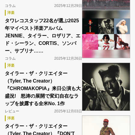
コラム
2025年12月29日
洋楽
タワレコスタッフ22名が選ぶ2025
年マイベスト洋楽アルバム
JENNIE、タイラー、ロザリア、エ
ド・シーラン、CORTIS、ソンバ
ー、サブリナ……
コラム
2025年12月26日
洋楽
タイラー・ザ・クリエイター
（Tyler, The Creator）
『CHROMAKOPIA』来日公演も大
盛況! 怒涛の展開で変幻自在なラ
ップを披露する全米No. 1作
レビュー
2025年12月03日
洋楽
タイラー・ザ・クリエイター
（Tyler, The Creator）『DON’T