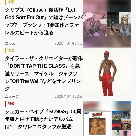
洋楽
クリプス（Clipse）復活作『Let
God Sort Em Out』の鍵はブーンバ
ップ? プッシャ・T参加作とファ
レルのビートから迫る
コラム
2025年07月24日
洋楽
タイラー・ザ・クリエイターが新作
『DON’T TAP THE GLASS』を急
遽リリース マイケル・ジャクソ
ン“Off The Wall”などをサンプリン
グ
ニュース
2025年07月22日
邦楽
シュガー・ベイブ『SONGS』50周
年盤と併せて聴きたいアルバム
は? タワレコスタッフが厳選