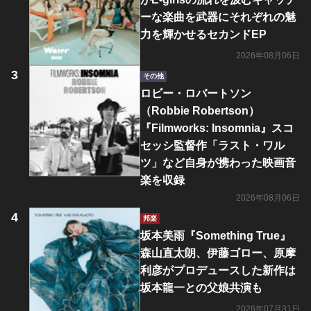
ーな楽曲を武器にそれぞれの魅
力を輝かせるセカンドEP
2026年08月06日
その他
ロビー・ロバートソン
（Robbie Robertson）
『Filmworks: Insomnia』スコ
セッシ監督作「ラスト・ワル
ツ」など自身が携わった映画音
楽を収録
2026年08月06日
邦楽
坂本美雨『Something True』
森山直太朗、伊藤ゴロー、原摩
利彦がプロデュースした新作は
坂本龍一との父娘共演も
2026年07月31日