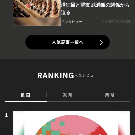
澤征爾と盟友 武満徹の関係から
迫る
インタビュー
2026年08月03日
人気記事一覧へ
RANKING
人気レビュー
昨日
週間
月間