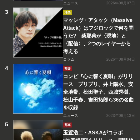
ニュース
2026年08月07日
洋楽
マッシヴ・アタック（Massive
Attack）はフジロックで何を問
うた? 柴那典が〈現地〉と
〈配信〉、2つのレイヤーから
考える
コラム
2026年08月04日
邦楽
コンピ『心に響く夏唄』がリリ
ース プリプリ、井上陽水、安
全地帯、松田聖子、西城秀樹、
松山千春、吉田拓郎ら36の名曲
を収録
ニュース
2023年06月13日
邦楽
玉置浩二・ASKAがコラボ