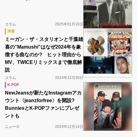
コラム
2025年01月10日
洋楽
ミーガン・ザ・スタリオンと千葉雄
喜の“Mamushi”はなぜ2024年を象
徴する曲なのか? ヒット理由から
MV、TWICEリミックスまで徹底解
説
コラム
2024年12月30日
K-POP
NewJeansが新たなInstagramアカ
ウント〈jeanzforfree〉を開設?
BunniesとK-POPファンにプレゼ
ントも
ニュース
2024年12月14日