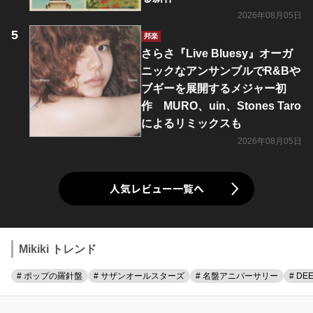
2026年08月05日
邦楽
さらさ『Live Bluesy』オーガ
ニックなアンサンブルでR&Bや
ブギーを展開するメジャー初
作 MURO、uin、Stones Taro
によるリミックスも
2026年08月05日
人気レビュー一覧へ
Mikiki トレンド
# ポップの羅針盤
# サザンオールスターズ
# 名盤アニバーサリー
# DE