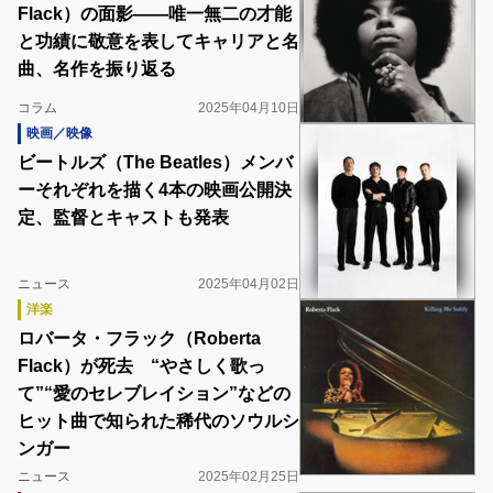
Flack）の面影――唯一無二の才能
と功績に敬意を表してキャリアと名
曲、名作を振り返る
コラム
2025年04月10日
映画／映像
ビートルズ（The Beatles）メンバ
ーそれぞれを描く4本の映画公開決
定、監督とキャストも発表
ニュース
2025年04月02日
洋楽
ロバータ・フラック（Roberta
Flack）が死去 “やさしく歌っ
て”“愛のセレブレイション”などの
ヒット曲で知られた稀代のソウルシ
ンガー
ニュース
2025年02月25日