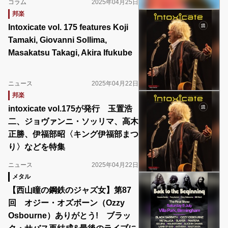
コラム
2025年04月25日
邦楽
Intoxicate vol. 175 features Koji
Tamaki, Giovanni Sollima,
Masakatsu Takagi, Akira Ifukube
ニュース
2025年04月22日
邦楽
intoxicate vol.175が発行 玉置浩
二、ジョヴァンニ・ソッリマ、高木
正勝、伊福部昭〈キング伊福部まつ
り〉などを特集
ニュース
2025年04月22日
メタル
【西山瞳の鋼鉄のジャズ女】第87
回 オジー・オズボーン（Ozzy
Osbourne）ありがとう! ブラッ