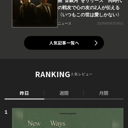
曲“音銀河”をリリース 同時代
の戦友で心の友の2人が伝える
〈いつもこの世は愛しかない〉
ニュース
2026年08月08日
人気記事一覧へ
RANKING
人気レビュー
昨日
週間
月間