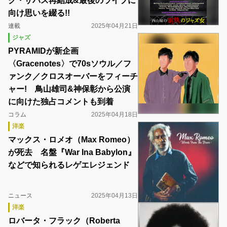
ク・サバス再結成&最後のライブに
向け思いを綴る!!
連載
2025年04月21日
ジャズ
PYRAMIDが新企画
〈Gracenotes〉で70sソウル／フ
ァンク／クロスオーバーをフィーチ
ャー! 鳥山雄司&神保彰から公演
に向けた独占コメントも到着
コラム
2025年04月18日
洋楽
マックス・ロメオ（Max Romeo）
が死去 名盤『War Ina Babylon』
などで知られるレゲエレジェンド
ニュース
2025年04月13日
洋楽
ロバータ・フラック（Roberta