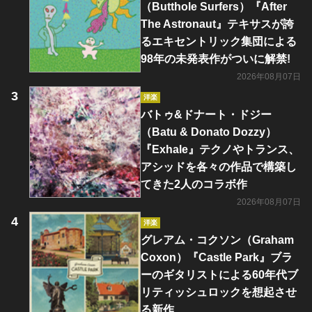
（Butthole Surfers）『After
The Astronaut』テキサスが誇
るエキセントリック集団による
98年の未発表作がついに解禁!
2026年08月07日
洋楽
バトゥ&ドナート・ドジー
（Batu & Donato Dozzy）
『Exhale』テクノやトランス、
アシッドを各々の作品で構築し
てきた2人のコラボ作
2026年08月07日
洋楽
グレアム・コクソン（Graham
Coxon）『Castle Park』ブラ
ーのギタリストによる60年代ブ
リティッシュロックを想起させ
る新作