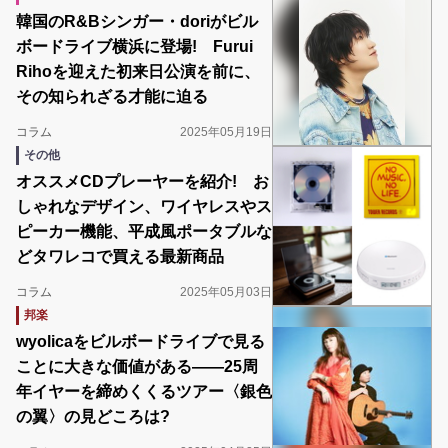
韓国のR&Bシンガー・doriがビル
ボードライブ横浜に登場! Furui
Rihoを迎えた初来日公演を前に、
その知られざる才能に迫る
コラム
2025年05月19日
その他
オススメCDプレーヤーを紹介! お
しゃれなデザイン、ワイヤレスやス
ピーカー機能、平成風ポータブルな
どタワレコで買える最新商品
コラム
2025年05月03日
邦楽
wyolicaをビルボードライブで見る
ことに大きな価値がある――25周
年イヤーを締めくくるツアー〈銀色
の翼〉の見どころは?