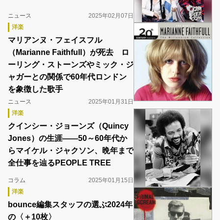
ニュース
2025年02月07日
洋楽
マリアンヌ・フェイスフル
（Marianne Faithfull）が死去 ロ
ーリング・ストーンズやミック・ジ
ャガーとの関係で60年代ロンドン
を象徴した歌手
ニュース
2025年01月31日
洋楽
クインシー・ジョーンズ（Quincy
Jones）の生涯――50～60年代か
らマイケル・ジャクソン、晩年まで
全仕事を辿るPEOPLE TREE
コラム
2025年01月15日
洋楽
bounce編集スタッフの選ぶ2024年
の〈＋10枚〉