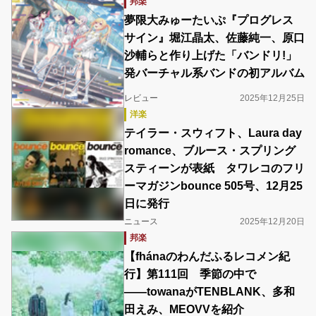
邦楽
夢限大みゅーたいぷ『プログレス
サイン』堀江晶太、佐藤純一、原口
沙輔らと作り上げた「バンドリ!」
発バーチャル系バンドの初アルバム
レビュー
2025年12月25日
洋楽
テイラー・スウィフト、Laura day
romance、ブルース・スプリング
スティーンが表紙 タワレコのフリ
ーマガジンbounce 505号、12月25
日に発行
ニュース
2025年12月20日
邦楽
【fhánaのわんだふるレコメン紀
行】第111回 季節の中で
――towanaがTENBLANK、多和
田えみ、MEOVVを紹介