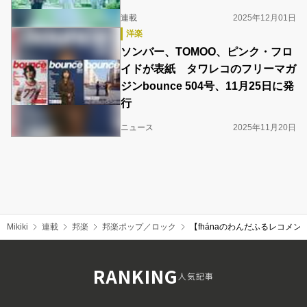
連載
2025年12月01日
洋楽
ソンバー、TOMOO、ピンク・フロ
イドが表紙 タワレコのフリーマガ
ジンbounce 504号、11月25日に発
行
ニュース
2025年11月20日
Mikiki
連載
邦楽
邦楽ポップ／ロック
【fhánaのわんだふるレコメ
RANKING
人気記事