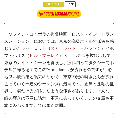
POP / ROCK
Rock
ソフィア・コッポラ
の監督映画「ロスト・イン・トラン
スレーション」においては、東京の高級ホテルで孤独を感
じていたシャーロット（
スカーレット・ヨハンソン
）とボ
ブ・ハリス（
ビル・マーレイ
） が、ホテルを抜け出して
東京のナイト・シーンを冒険し、疲れ切ってタクシーでホ
テルに帰る場面でこの“Sometimes”が流れるのですが、心
地良い疲労感と眠気のなかで、東京の光の瞬きたちが流れ
去っていく一連のシーケンスは最高です。虚無と孤独の世
界に一瞬だけ光が挿したような儚さがあります。そんな一
瞬の輝きは不意に訪れ、不意に去っていく。この文章も不
意に終わります。ではまた次回。