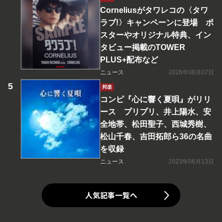
Corneliusがタワレコの〈タワ
ラブ!〉キャンペーンに登場 ポ
スターやオリジナル特典、イン
タビュー掲載のTOWER
PLUS+配布など
ニュース
2026年08月07日
邦楽
コンピ『心に響く夏唄』がリリ
ース プリプリ、井上陽水、安
全地帯、松田聖子、西城秀樹、
松山千春、吉田拓郎ら36の名曲
を収録
ニュース
2023年06月13日
人気記事一覧へ