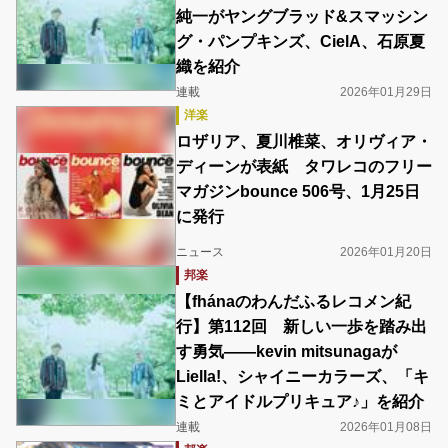
純一がヤングブラッド&スマッシン
グ・パンプキンズ、CielA、石原夏
織を紹介
連載
2026年01月29日
洋楽
ロザリア、夏川椎菜、オリヴィア・
ディーンが表紙 タワレコのフリー
マガジンbounce 506号、1月25日
に発行
ニュース
2026年01月20日
邦楽
【fhánaのわんだふるレコメン紀
行】第112回 新しい一歩を踏み出
す勇気――kevin mitsunagaが
Liella!、シャイニーカラーズ、「キ
ミとアイドルプリキュア♪」を紹介
連載
2026年01月08日