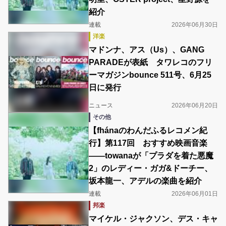
紹介
連載
2026年06月30日
洋楽
マドンナ、アス（Us）、GANG
PARADEが表紙 タワレコのフリ
ーマガジンbounce 511号、6月25
日に発行
ニュース
2026年06月20日
その他
【fhánaのわんだふるレコメン紀
行】第117回 おすすめ映画音楽
――towanaが「プラダを着た悪魔
2」のレディー・ガガ&ドーチー、
坂本龍一、アデルの楽曲を紹介
連載
2026年06月01日
邦楽
マイケル・ジャクソン、デス・キャ