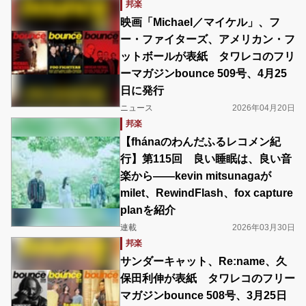
邦楽
映画「Michael／マイケル」、フ
ー・ファイターズ、アメリカン・フ
ットボールが表紙 タワレコのフリ
ーマガジンbounce 509号、4月25
日に発行
ニュース
2026年04月20日
邦楽
【fhánaのわんだふるレコメン紀
行】第115回 良い睡眠は、良い音
楽から――kevin mitsunagaが
milet、RewindFlash、fox capture
planを紹介
連載
2026年03月30日
邦楽
サンダーキャット、Re:name、久
保田利伸が表紙 タワレコのフリー
マガジンbounce 508号、3月25日