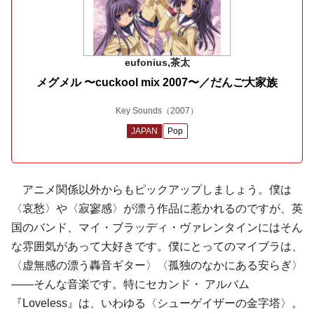
eufonius,茶太
メグメル 〜cuckool mix 2007〜／だんご大家族
Key Sounds
（2007）
JAPAN
Pop
アニメ関係以外からもピックアップしましょう。僕は
〈哀愁〉や〈寂寥感〉が漂う作品に惹かれるのですが、英
国のバンド、
マイ・ブラッディ・ヴァレンタイン
にはそん
な雰囲気があって大好きです。僕にとってのマイブラは、
〈虚無感の漂う轟音ギター〉〈孤独のなかにある安らぎ〉
――そんな音楽です。特にセカンド・ アルバム
『Loveless』は、いわゆる〈
シューゲイザー
の金字塔〉。