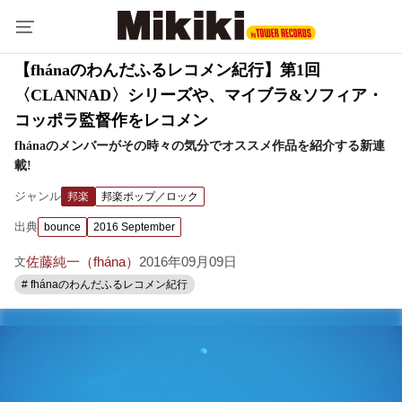
【fhánaのわんだふるレコメン紀行】第1回
〈CLANNAD〉シリーズや、マイブラ&ソフィア・
コッポラ監督作をレコメン
fhánaのメンバーがその時々の気分でオススメ作品を紹介する新連
載!
ジャンル
邦楽
邦楽ポップ／ロック
出典
bounce
2016 September
佐藤純一（fhána）
2016年09月09日
文
# fhánaのわんだふるレコメン紀行