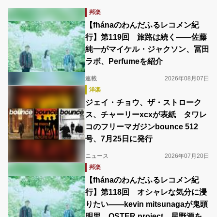
邦楽
【fhánaのわんだふるレコメン紀
行】第119回 旅路は続く――佐藤
純一がマイケル・ジャクソン、冨田
ラボ、Perfumeを紹介
連載
2026年08月07日
洋楽
ジェイ・チョウ、ザ・ストローク
ス、チャーリーxcxが表紙 タワレ
コのフリーマガジンbounce 512
号、7月25日に発行
ニュース
2026年07月20日
邦楽
【fhánaのわんだふるレコメン紀
行】第118回 オシャレな気分に浸
りたい――kevin mitsunagaが鬼頭
明里、OSTER project、星野源を