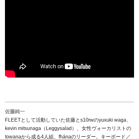
佐藤純一
FLEET
として活動していた佐藤と
s10rw
のyuxuki waga、
kevin mitsunaga（
Leggysalad
）、女性ヴォーカリストの
towanaから成る4人組、fhánaのリーダー。キーボード／