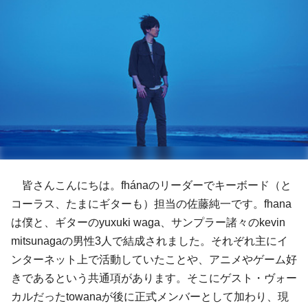
皆さんこんにちは。
fhána
のリーダーでキーボード（と
コーラス、たまにギターも）担当の
佐藤純一
です。fhana
は僕と、ギターの
yuxuki waga
、サンプラー諸々の
kevin
mitsunaga
の男性3人で結成されました。それぞれ主にイ
ンターネット上で活動していたことや、アニメやゲーム好
きであるという共通項があります。そこにゲスト・ヴォー
カルだった
towana
が後に正式メンバーとして加わり、現