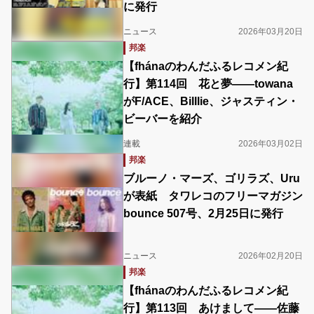
に発行
ニュース
2026年03月20日
邦楽
【fhánaのわんだふるレコメン紀
行】第114回 花と夢――towana
がF/ACE、Billlie、ジャスティン・
ビーバーを紹介
連載
2026年03月02日
邦楽
ブルーノ・マーズ、ゴリラズ、Uru
が表紙 タワレコのフリーマガジン
bounce 507号、2月25日に発行
ニュース
2026年02月20日
邦楽
【fhánaのわんだふるレコメン紀
行】第113回 あけまして――佐藤