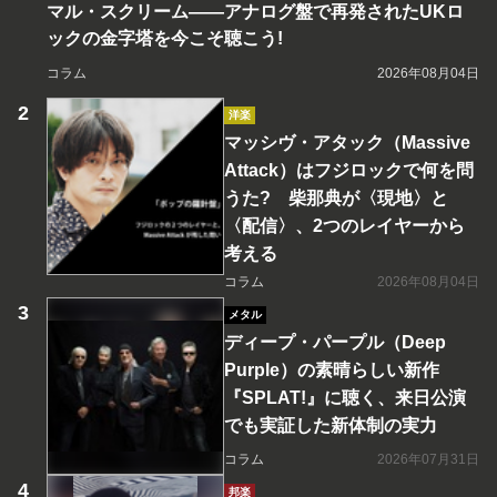
マル・スクリーム――アナログ盤で再発されたUKロ
ックの金字塔を今こそ聴こう!
コラム
2026年08月04日
洋楽
マッシヴ・アタック（Massive
Attack）はフジロックで何を問
うた? 柴那典が〈現地〉と
〈配信〉、2つのレイヤーから
考える
コラム
2026年08月04日
メタル
ディープ・パープル（Deep
Purple）の素晴らしい新作
『SPLAT!』に聴く、来日公演
でも実証した新体制の実力
コラム
2026年07月31日
邦楽