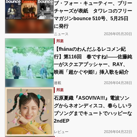
ブ・フォー・キューティー、ブリー
チャーズが表紙 タワレコのフリー
マガジンbounce 510号、5月25日
に発行
ニュース
2026年05月20日
邦楽
【fhánaのわんだふるレコメン紀
行】第116回 春ですね!――佐藤純
一がスクエアプッシャー、RAY、
映画「超かぐや姫!」挿入歌を紹介
連載
2026年04月28日
邦楽
石原夏織『ASOVIVA!!!』電波ソン
グからネオンディスコ、春らしいラ
ブソングまでキュートでハッピーな
2ndEP
レビュー
2026年04月22日