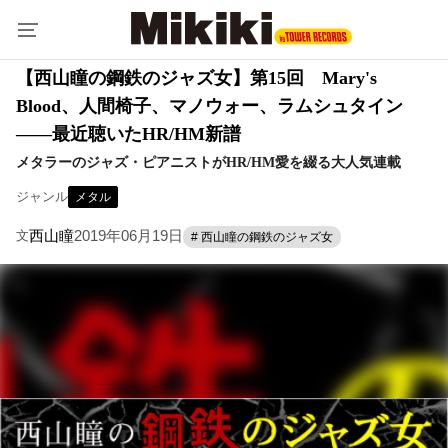
【西山瞳の鋼鉄のジャズ女】第15回 Mary's
Blood、人間椅子、マノウォー、ラムシュタイン
――最近聴いたHR/HM新譜
メタラーのジャズ・ピアニストがHR/HM愛を綴る大人気連載
ジャンル
メタル
西山瞳
2019年06月19日
文
# 西山瞳の鋼鉄のジャズ女