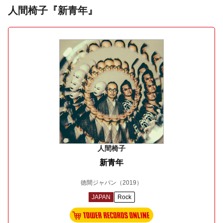
人間椅子『新青年』
人間椅子
新青年
徳間ジャパン
（2019）
JAPAN
Rock