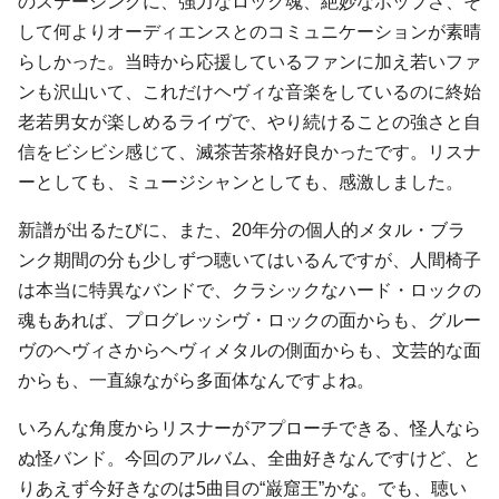
のステージングに、強力なロック魂、絶妙なポップさ、そ
して何よりオーディエンスとのコミュニケーションが素晴
らしかった。当時から応援しているファンに加え若いファ
ンも沢山いて、これだけヘヴィな音楽をしているのに終始
老若男女が楽しめるライヴで、やり続けることの強さと自
信をビシビシ感じて、滅茶苦茶格好良かったです。リスナ
ーとしても、ミュージシャンとしても、感激しました。
新譜が出るたびに、また、20年分の個人的メタル・ブラ
ンク期間の分も少しずつ聴いてはいるんですが、人間椅子
は本当に特異なバンドで、クラシックなハード・ロックの
魂もあれば、プログレッシヴ・ロックの面からも、グルー
ヴのヘヴィさからヘヴィメタルの側面からも、文芸的な面
からも、一直線ながら多面体なんですよね。
いろんな角度からリスナーがアプローチできる、怪人なら
ぬ怪バンド。今回のアルバム、全曲好きなんですけど、と
りあえず今好きなのは5曲目の“巌窟王”かな。でも、聴い