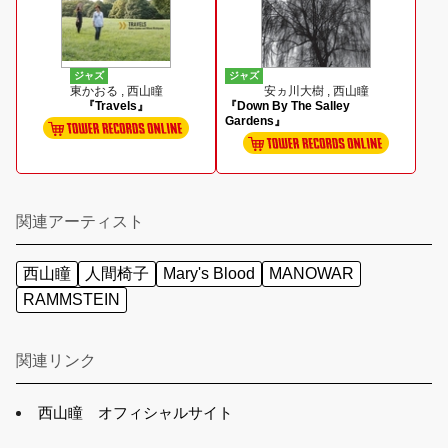
ジャズ
ジャズ
東かおる , 西山瞳
安ヵ川大樹 , 西山瞳
『Travels』
『Down By The Salley
Gardens』
関連アーティスト
西山瞳
人間椅子
Mary's Blood
MANOWAR
RAMMSTEIN
関連リンク
西山瞳 オフィシャルサイト