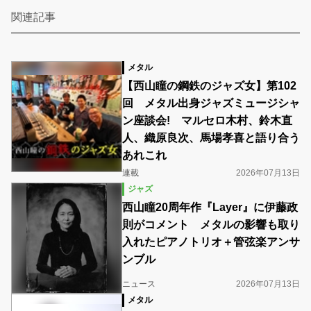
関連記事
メタル
【西山瞳の鋼鉄のジャズ女】第102
回 メタル出身ジャズミュージシャ
ン座談会! マルセロ木村、鈴木直
人、織原良次、馬場孝喜と語り合う
あれこれ
連載
2026年07月13日
ジャズ
西山瞳20周年作『Layer』に伊藤政
則がコメント メタルの影響も取り
入れたピアノトリオ＋管弦楽アンサ
ンブル
ニュース
2026年07月13日
メタル