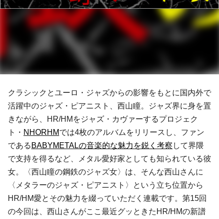
クラシックとユーロ・ジャズからの影響をもとに国内外で
活躍中のジャズ・ピアニスト、西山瞳。ジャズ界に身を置
きながら、HR/HMをジャズ・カヴァーするプロジェク
ト・
NHORHM
では4枚のアルバムをリリースし、ファン
である
BABYMETALの音楽的な魅力を鋭く考察
して界隈
で支持を得るなど、メタル愛好家としても知られている彼
女。〈西山瞳の鋼鉄のジャズ女〉は、
そんな西山さんに
〈メタラーのジャズ・ピアニスト〉という立ち位置から
HR/HM愛とその魅力を綴っていただく連載です。第15回
の今回は、西山さんがここ最近グッときたHR/HMの新譜