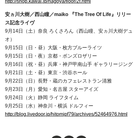
http://shop.kawai.jp/nagoya/floor/2f.html
安ヵ川大樹／西山瞳／maiko 『
The Tree Of Life』リリー
ス記念ライヴ
9月14日（土）奈良 ろくさろん（西山瞳、安ヵ川大樹デュ
オ）
9月15日（日・昼）大阪・枚方ブルーライツ
9月15日（日・夜）京都・ボンズロザリー
9月16日（祝・昼）兵庫・神戸甲南山手 ギャラリージング
9月21日（土・昼）東京・渋谷ホール
9月22日（日）長野・蔵のカフェレストラン清雅
9月23日（月）愛知・名古屋 スターアイズ
9月24日（火）静岡 ライフタイム
9月25日（水）神奈川・横浜 ドルフィー
http://blog.livedoor.jp/hitomipf79/archives/52464976.html