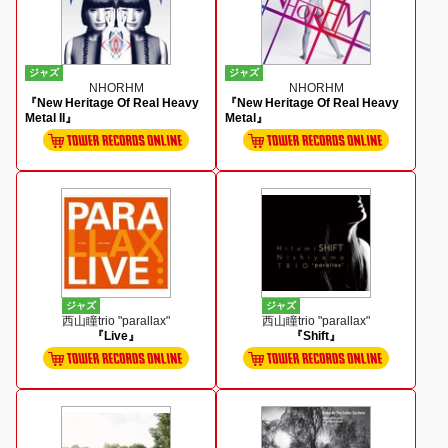
ジャズ
ジャズ
NHORHM
NHORHM
『New Heritage Of Real Heavy
『New Heritage Of Real Heavy
Metal II』
Metal』
ジャズ
ジャズ
西山瞳trio "parallax"
西山瞳trio "parallax"
『Live』
『Shift』