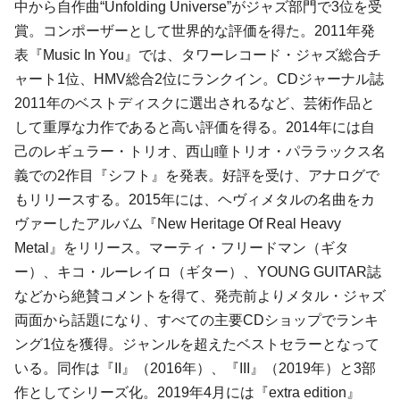
中から自作曲“Unfolding Universe”がジャズ部門で3位を受
賞。コンポーザーとして世界的な評価を得た。2011年発
表『Music In You』では、タワーレコード・ジャズ総合チ
ャート1位、HMV総合2位にランクイン。CDジャーナル誌
2011年のベストディスクに選出されるなど、芸術作品と
して重厚な力作であると高い評価を得る。2014年には自
己のレギュラー・トリオ、西山瞳トリオ・パララックス名
義での2作目『シフト』を発表。好評を受け、アナログで
もリリースする。2015年には、ヘヴィメタルの名曲をカ
ヴァーしたアルバム『
New Heritage Of Real Heavy
Metal
』をリリース。マーティ・フリードマン（ギタ
ー）、キコ・ルーレイロ（ギター）、YOUNG GUITAR誌
などから絶賛コメントを得て、発売前よりメタル・ジャズ
両面から話題になり、すべての主要CDショップでランキ
ング1位を獲得。ジャンルを超えたベストセラーとなって
いる。同作は『II』（2016年）、『III』（2019年）と3部
作としてシリーズ化。2019年4月には『extra edition』