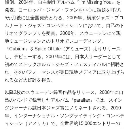
傾倒。2004年、自主制作アルバム『
I'm Missing You
』を
発表。ヨーロッパ・ジャズ・ファンを中心に話題を呼び、
5か月後には全国発売となる。2005年、横濱ジャズ・プロ
ムナード・ジャズ・コンペティションにおいて、自己のト
リオでグランプリを受賞。2006年、スウェーデンにて現
地ミュージシャンとのトリオでレコーディング、
『
Cubium
』をSpice Of Life（アミューズ）よりリリース
し、デビューする。2007年には、日本人リーダーとして
初めてストックホルム・ジャズ・フェスティバルに招聘さ
れ、そのパフォーマンスが翌日現地メディアに取り上げら
れるなど大好評を得る。
以降2枚のスウェーデン録音作品をリリース。2008年に自
己のバンドで録音したアルバム『parallax』では、スイン
グジャーナル誌日本ジャズ賞にノミネートされる。2010
年、インターナショナル・ソングライティング・コンペテ
ィション（アメリカ）で、全世界約15,000エントリーの