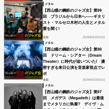
メタル
【西山瞳の鋼鉄のジャズ女】第99
回 ブラジルから日本へ――ギタリ
スト・マルセロ木村の人生とメタル
愛を聞く!
連載
2026年03月31日
メタル
【西山瞳の鋼鉄のジャズ女】第98
回 ドリーム・シアター（Dream
Theater）に時代が追いついた! 濃
密すぎる来日公演を音楽家視点でレ
ポ
連載
2026年03月02日
メタル
【西山瞳の鋼鉄のジャズ女】第97
回 メガデス（Megadeth）は最後
までメタリカに執着? デイヴ・ム