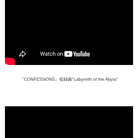
『CONFESSiONS』収録曲“Labyrinth of the Abyss”