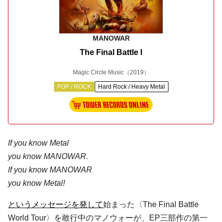
MANOWAR
The Final Battle I
Magic Circle Music
（2019）
POP / ROCK
Hard Rock / Heavy Metal
If you know Metal
you know MANOWAR.
If you know MANOWAR
you know Metal!
というメッセージを発して
始まった〈The Final Battle
World Tour〉を敢行中のマノウォーが、EP三部作の第一