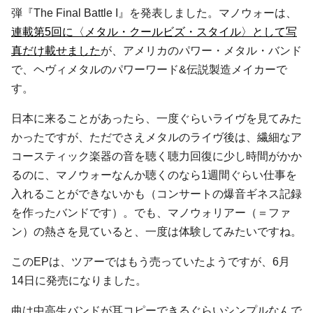
弾『The Final Battle I』を発表しました。マノウォーは、
連載第5回に〈メタル・クールビズ・スタイル〉として写
真だけ載せました
が、アメリカのパワー・メタル・バンド
で、ヘヴィメタルのパワーワード&伝説製造メイカーで
す。
日本に来ることがあったら、一度ぐらいライヴを見てみた
かったですが、ただでさえメタルのライヴ後は、繊細なア
コースティック楽器の音を聴く聴力回復に少し時間がかか
るのに、マノウォーなんか聴くのなら1週間ぐらい仕事を
入れることができないかも（コンサートの爆音ギネス記録
を作ったバンドです）。でも、マノウォリアー（＝ファ
ン）の熱さを見ていると、一度は体験してみたいですね。
このEPは、ツアーではもう売っていたようですが、6月
14日に発売になりました。
曲は中高生バンドが耳コピーできるぐらいシンプルなんで