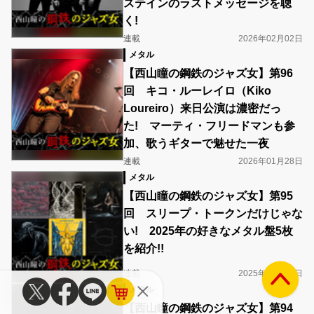
ステインのラストメッセージを聴
く!
連載
2026年02月02日
メタル
【西山瞳の鋼鉄のジャズ女】第96
回 キコ・ルーレイロ（Kiko
Loureiro）来日公演は濃密だっ
た! マーティ・フリードマンも参
加、歌うギターで魅せた一夜
連載
2026年01月28日
メタル
【西山瞳の鋼鉄のジャズ女】第95
回 スリープ・トークンだけじゃな
い! 2025年の好きなメタル盤5枚
を紹介!!
連載
2025年12月15日
メタル
【西山瞳の鋼鉄のジャズ女】第94