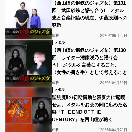
【西山瞳の鋼鉄のジャズ女】第101
回 武田砂鉄と語り合う! メタル
史と音楽評論の現在、伊藤政則への
尊敬
連載
2026年06月22日
メタル
【西山瞳の鋼鉄のジャズ女】第100
回 ライター清家咲乃と語り合
う! メタルを言葉にすること、
〈女性の書き手〉として考えること
連載
2026年04月30日
メタル
聖飢魔IIの初期衝動と演奏力に驚嘆
せよ。メタルをお茶の間に広めた名
盤『THE END OF THE
CENTURY』を西山瞳が聴く
連載
2026年04月21日