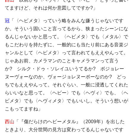
てますけど、それは何か意図してですか?」
冠
「〈ヘビメタ〉っていう略をみんな嫌うじゃないです
か。そういう固いこと言ってるから、狭まったシーンにな
るんじゃないかと思って。〈ヘビメタ〉でも〈メタル〉で
もこだわりを持たずに、一般的にも当たり前にある音楽ジ
ャンルとして〈ヘビメタ〉って言われてもええやんって。
じゃあお前、カメラマンのことキャメラマンって言う
か? シルク・ドゥ・ソレイユいうてるか? ボジョレー
ヌーヴォーなのか、ヴォージョレヌーボーなのか? どっ
ちでもええやんって。それぐらい、一般に浸透してくれた
らいいなと思って。〈ヘビー〉でも〈ヘヴィ〉でも、〈ヘ
ビメタ〉でも〈ヘヴィメタ〉でもいいし。そういう想いが
こもってますね」
西山
「『傷だらけのヘビーメタル』（2009年）を出した
ときより、大分世間の見方は変わってるんじゃないです