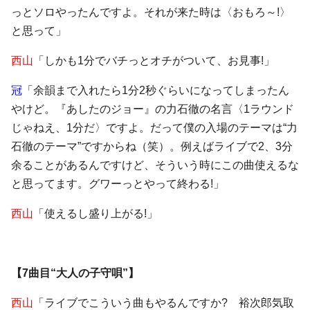
っとソロやったんですよ。それが来た時は〈おもろ～!〉
と思って」
西山
「しかも1分でバチっとオチがついて、お見事!」
冠
「余韻まで入れたら1分2秒ぐらいになってしまったん
やけど。『あしたのジョー』の力石徹の名言〈1ラウンド
じゃねえ、1分だ〉ですよ。だって僕の入場のテーマは“力
石徹のテーマ”ですからね（笑）。例えばライブで2、3分
余ることがあるんですけど、そういう時にこの曲使えるな
と思ってます。グワーっとやって終わる!」
西山
「使えるし盛り上がる!」
【7曲目“大人の子守唄”】
西山
「ライブでこういう曲もやるんですか? 裕次郎気取