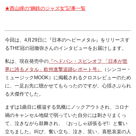
★西山瞳の“鋼鉄のジャズ女”記事一覧
今回は、4月29日に『日本のヘビーメタル』をリリースす
るTHE冠の冠徹弥さんのインタビューをお届けします。
私は、現在発売中の
『ヘドバン・スピンオフ 「日本が世
界に誇るメタル」欧州進撃追跡レポート号』
（シンコー・
ミュージックMOOK）に掲載されるクロスレビューのため
に、一足お先に聴かせてもらったのですが、心揺さぶられ
る大傑作でした。
まずは1曲目に横溢する気概にノックアウトされ、コロナ
禍のキャンセル地獄で弱っていた自分には刺さりまくっ
て、泣きながら鼓舞され、〈おっしゃ頑張るぞ!〉と奮い
立ちました。叫び、奮い立ち、泣き、笑い、喜怒哀楽の人