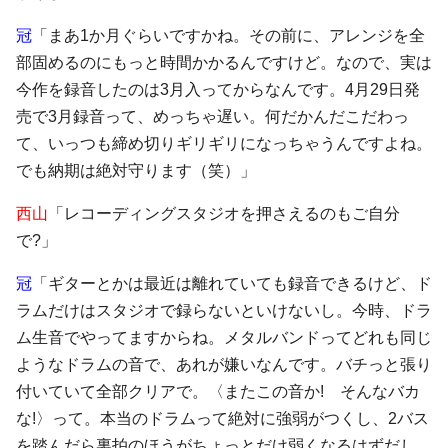
冠
「まあ1か月ぐらいですかね。その前に、アレンジを全
部固めるのにもっと時間かかるんですけど。なので、実は
今作を録音したのは3月入ってからなんです。4月29日発
売で3月録音って、めっちゃ遅い。何だかんだこだわっ
て、いっつも締め切りギリギリになっちゃうんですよね。
でも納期は絶対守ります（笑）」
西山
「レコーディングスタジオを押さえるのもご自分
で?」
冠
「ギターとかは最近は離れていても録音できるけど、ド
ラムだけはスタジオで録らないといけないし。今時、ドラ
ム生音でやってますからね。メタルバンドってどれも同じ
ようなドラムの音で、あれが嫌いなんです。バチっと張り
付いていて全部クリアで。〈またこの音か! そんなバカ
な!〉って。本当のドラムって絶対に強弱がつくし、2バス
を踏んだら裏拍のほうがちょっとだけ弱くなるはずだし、