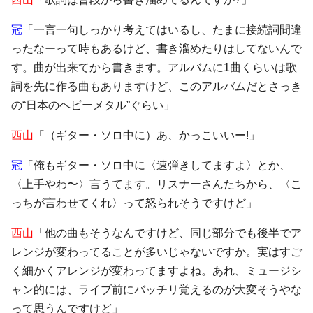
冠
「一言一句しっかり考えてはいるし、たまに接続詞間違
ったなーって時もあるけど、書き溜めたりはしてないんで
す。曲が出来てから書きます。アルバムに1曲くらいは歌
詞を先に作る曲もありますけど、このアルバムだとさっき
の“日本のヘビーメタル”ぐらい」
西山
「（ギター・ソロ中に）あ、かっこいいー!」
冠
「俺もギター・ソロ中に〈速弾きしてますよ〉とか、
〈上手やわ〜〉言うてます。リスナーさんたちから、〈こ
っちが言わせてくれ〉って怒られそうですけど」
西山
「他の曲もそうなんですけど、同じ部分でも後半でア
レンジが変わってることが多いじゃないですか。実はすご
く細かくアレンジが変わってますよね。あれ、ミュージシ
ャン的には、ライブ前にバッチリ覚えるのが大変そうやな
って思うんですけど」