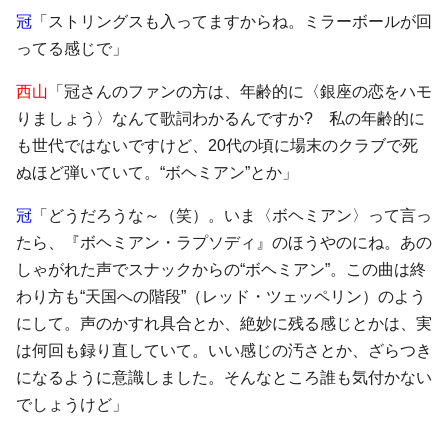
冠
「ストリングスも入ってますからね。ミラーボールが回
ってる感じで」
西山
「冠さんのファンの方は、年齢的に〈銀座の恋をハモ
りましょう〉なんて歌詞わかるんですか? 私の年齢的に
も世代ではないですけど、20代の頃に場末のクラブで死
ぬほど弾いていて。“ボヘミアン”とか」
冠
「どうだろうな～（笑）。いま〈ボヘミアン〉って言っ
たら、『ボヘミアン・ラプソディ』のほうやのにね。あの
しゃがれた声でスナックからの“ボヘミアン”。この曲は終
わり方も“天国への階段”（レッド・ツェッペリン）のよう
にして。声のかすれ具合とか、絶妙に残る感じとかは、実
は何回も録り直していて。いい感じの汚さとか、ざらつき
になるように意識しました。そんなところ誰も気付かない
でしょうけど」