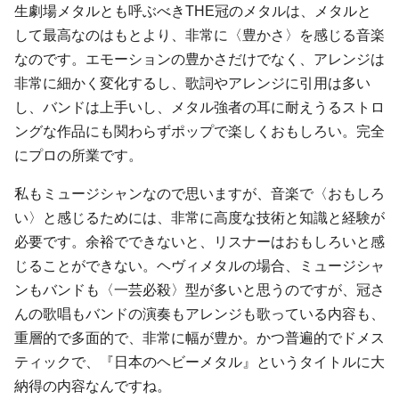
生劇場メタルとも呼ぶべきTHE冠のメタルは、メタルと
して最高なのはもとより、非常に〈豊かさ〉を感じる音楽
なのです。エモーションの豊かさだけでなく、アレンジは
非常に細かく変化するし、歌詞やアレンジに引用は多い
し、バンドは上手いし、メタル強者の耳に耐えうるストロ
ングな作品にも関わらずポップで楽しくおもしろい。完全
にプロの所業です。
私もミュージシャンなので思いますが、音楽で〈おもしろ
い〉と感じるためには、非常に高度な技術と知識と経験が
必要です。余裕でできないと、リスナーはおもしろいと感
じることができない。ヘヴィメタルの場合、ミュージシャ
ンもバンドも〈一芸必殺〉型が多いと思うのですが、冠さ
んの歌唱もバンドの演奏もアレンジも歌っている内容も、
重層的で多面的で、非常に幅が豊か。かつ普遍的でドメス
ティックで、『日本のヘビーメタル』というタイトルに大
納得の内容なんですね。