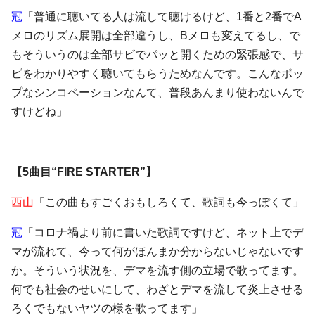
冠
「普通に聴いてる人は流して聴けるけど、1番と2番でA
メロのリズム展開は全部違うし、Bメロも変えてるし、で
もそういうのは全部サビでパッと開くための緊張感で、サ
ビをわかりやすく聴いてもらうためなんです。こんなポッ
プなシンコペーションなんて、普段あんまり使わないんで
すけどね」
【5曲目“FIRE STARTER”】
西山
「この曲もすごくおもしろくて、歌詞も今っぽくて」
冠
「コロナ禍より前に書いた歌詞ですけど、ネット上でデ
マが流れて、今って何がほんまか分からないじゃないです
か。そういう状況を、デマを流す側の立場で歌ってます。
何でも社会のせいにして、わざとデマを流して炎上させる
ろくでもないヤツの様を歌ってます」