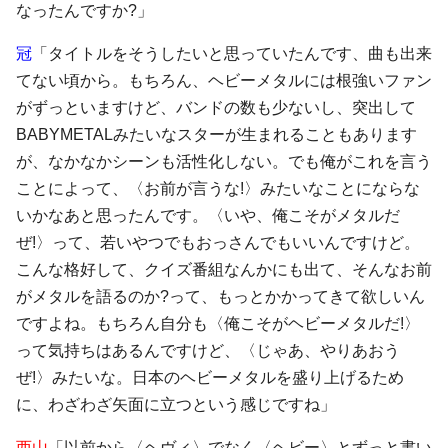
なったんですか?」
冠
「タイトルをそうしたいと思っていたんです、曲も出来
てない頃から。もちろん、ヘビーメタルには根強いファン
がずっといますけど、バンドの数も少ないし、突出して
BABYMETALみたいなスターが生まれることもあります
が、なかなかシーンも活性化しない。でも俺がこれを言う
ことによって、〈お前が言うな!〉みたいなことにならな
いかなあと思ったんです。〈いや、俺こそがメタルだ
ぜ!〉って、若いやつでもおっさんでもいいんですけど。
こんな格好して、クイズ番組なんかにも出て、そんなお前
がメタルを語るのか?って、もっとかかってきて欲しいん
ですよね。もちろん自分も〈俺こそがヘビーメタルだ!〉
って気持ちはあるんですけど、〈じゃあ、やりあおう
ぜ!〉みたいな。日本のヘビーメタルを盛り上げるため
に、わざわざ矢面に立つという感じですね」
西山
「以前から〈ヘヴィ〉でなく〈ヘビー〉とずっと書い