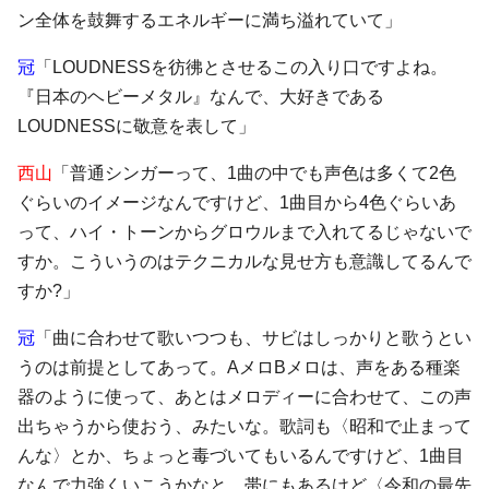
ン全体を鼓舞するエネルギーに満ち溢れていて」
冠
「LOUDNESSを彷彿とさせるこの入り口ですよね。
『日本のヘビーメタル』なんで、大好きである
LOUDNESSに敬意を表して」
西山
「普通シンガーって、1曲の中でも声色は多くて2色
ぐらいのイメージなんですけど、1曲目から4色ぐらいあ
って、ハイ・トーンからグロウルまで入れてるじゃないで
すか。こういうのはテクニカルな見せ方も意識してるんで
すか?」
冠
「曲に合わせて歌いつつも、サビはしっかりと歌うとい
うのは前提としてあって。AメロBメロは、声をある種楽
器のように使って、あとはメロディーに合わせて、この声
出ちゃうから使おう、みたいな。歌詞も〈昭和で止まって
んな〉とか、ちょっと毒づいてもいるんですけど、1曲目
なんで力強くいこうかなと。帯にもあるけど〈令和の最先