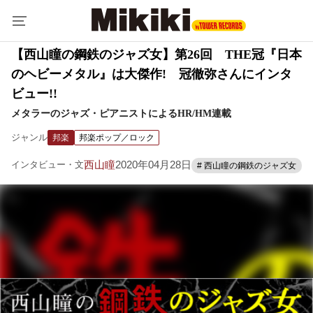
【西山瞳の鋼鉄のジャズ女】第26回 THE冠『日本
のヘビーメタル』は大傑作! 冠徹弥さんにインタ
ビュー!!
メタラーのジャズ・ピアニストによるHR/HM連載
ジャンル
邦楽
邦楽ポップ／ロック
西山瞳
2020年04月28日
インタビュー・文
# 西山瞳の鋼鉄のジャズ女