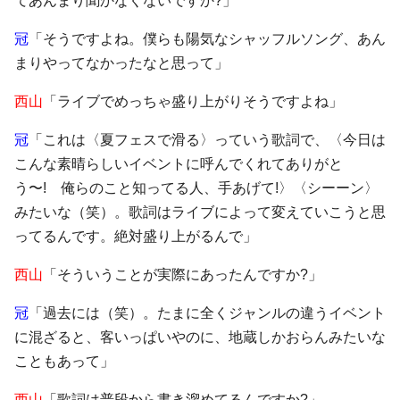
てあんまり聞かなくないですか?」
冠
「そうですよね。僕らも陽気なシャッフルソング、あん
まりやってなかったなと思って」
西山
「ライブでめっちゃ盛り上がりそうですよね」
冠
「これは〈夏フェスで滑る〉っていう歌詞で、〈今日は
こんな素晴らしいイベントに呼んでくれてありがと
う〜! 俺らのこと知ってる人、手あげて!〉〈シーーン〉
みたいな（笑）。歌詞はライブによって変えていこうと思
ってるんです。絶対盛り上がるんで」
西山
「そういうことが実際にあったんですか?」
冠
「過去には（笑）。たまに全くジャンルの違うイベント
に混ざると、客いっぱいやのに、地蔵しかおらんみたいな
こともあって」
西山
「歌詞は普段から書き溜めてるんですか?」