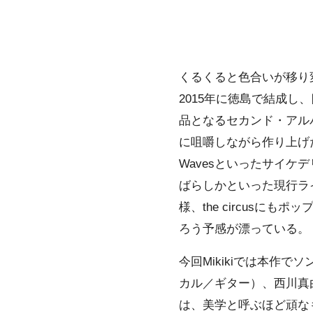
くるくると色合いが移り
2015年に徳島で結成し、
品となるセカンド・アル
に咀嚼しながら作り上げた
Wavesといったサイケ
ばらしかといった現行ラ
様、the circus
ろう予感が漂っている。
今回Mikikiでは本作
カル／ギター）、西川真
は、美学と呼ぶほど頑な