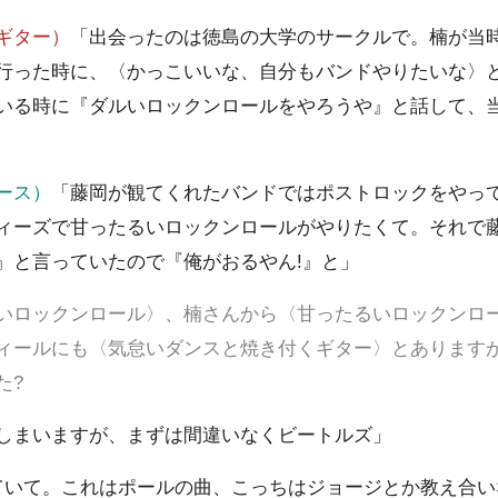
ギター）
「出会ったのは徳島の大学のサークルで。楠が当
行った時に、〈かっこいいな、自分もバンドやりたいな〉
いる時に『ダルいロックンロールをやろうや』と話して、当
ース）
「藤岡が観てくれたバンドではポストロックをやっ
ィーズで甘ったるいロックンロールがやりたくて。それで
』と言っていたので『俺がおるやん!』と」
いロックンロール〉、楠さんから〈甘ったるいロックンロ
ィールにも〈気怠いダンスと焼き付くギター〉とあります
た?
しまいますが、まずは間違いなくビートルズ」
ていて。これはポールの曲、こっちはジョージとか教え合い