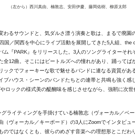
（左から）西川真由、楠敦志、安田伊慶、藤岡佑樹、柳原太郎
変わるサウンドと、気ダルさ漂う演奏と歌は、まるで廃園
四国／関西を中心にライブ活動を展開してきた5人組、the c
バム『PARK』をリリースした。3人のソングライターそれ
全12曲。そこにはビートルズへの憧れがあり、踊ってばかりの
デリックでフォーキーな歌で魅せるバンドに連なる資質がある。
イブハウス・シーンのバンドたちとの連帯と共鳴も強く感
にもポップやロックの様式美の醍醐味を感じさせながら、強靭に次
でソングライティングを手掛けている楠敦志（ヴォーカル／ベ
由（ヴォーカル／キーボード）の3人にZoomでインタビュ
ものではなくとも、彼らのめざす音楽への理想形とこだわ