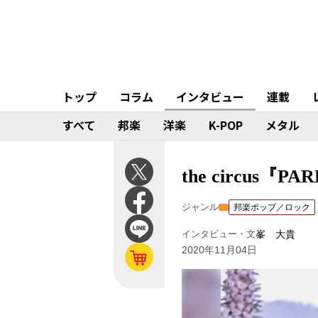
トップ
コラム
インタビュー
連載
すべて
邦楽
洋楽
K-POP
メタル
the circu
ジャンル
邦楽ポップ／ロック
インタビュー・文
峯 大貴
2020年11月04日