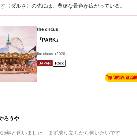
sが目指す〈ダルさ〉の先には、豊穣な景色が広がっている。
the circus
『PARK』
the circus
（2020）
JAPAN
Rock
やろうや
結成は2015年と伺いました。まず成り立ちから伺いたいです。