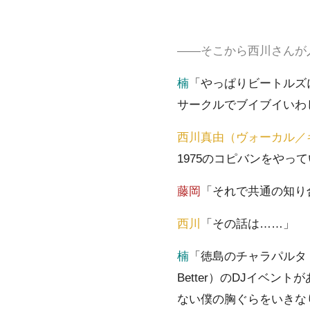
――そこから西川さんが
楠
「やっぱりビートルズ
サークルでブイブイいわ
西川真由（ヴォーカル／
1975のコピバンをやっ
藤岡
「それで共通の知り
西川
「その話は……」
楠
「徳島のチャラパルタ（ba
Better）のDJイベ
ない僕の胸ぐらをいきな