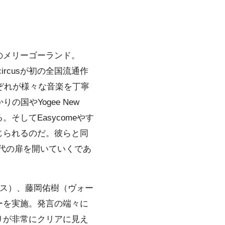
のメリーゴーランド。
ircusが初の全国流通作
ぞれが様々な音楽を丁寧
国やYogee New
そしてEasycomeやす
じられるのだ。彼らと同
世代の扉を開いていくであ
ース）、藤岡佑樹（ヴォー
ーを実施。発言の端々に
りが非常にクリアに見え