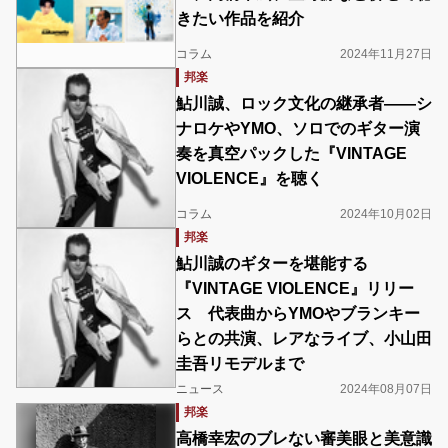
きたい作品を紹介
コラム
2024年11月27日
邦楽
鮎川誠、ロック文化の継承者――シ
ナロケやYMO、ソロでのギター演
奏を真空パックした『VINTAGE
VIOLENCE』を聴く
コラム
2024年10月02日
邦楽
鮎川誠のギターを堪能する
『VINTAGE VIOLENCE』リリー
ス 代表曲からYMOやブランキー
らとの共演、レアなライブ、小山田
圭吾リモデルまで
ニュース
2024年08月07日
邦楽
高橋幸宏のブレない審美眼と美意識