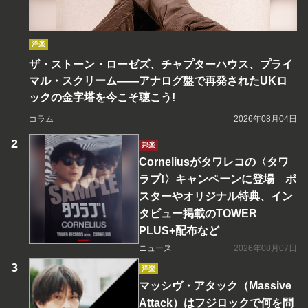
洋楽
ザ・ストーン・ローゼズ、チャプターハウス、プライ
マル・スクリーム――アナログ盤で再発されたUKロ
ックの金字塔を今こそ聴こう!
コラム
2026年08月04日
邦楽
Corneliusがタワレコの〈タワ
ラブ!〉キャンペーンに登場 ポ
スターやオリジナル特典、イン
タビュー掲載のTOWER
PLUS+配布など
ニュース
2026年08月07日
洋楽
マッシヴ・アタック（Massive
Attack）はフジロックで何を問