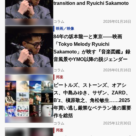
transition and Ryuichi Sakamoto
コラム
2026年01月16日
映画／映像
84年の坂本龍一と東京――映画
「Tokyo Melody Ryuichi
Sakamoto」が映す『音楽図鑑』録
音風景やYMO以降の脱ジェンダー
コラム
2026年01月16日
邦楽
ビートルズ、ストーンズ、オアシ
ス、中島みゆき、サザン、ZARD、
B’z、槇原敬之、角松敏生……2025
年買い逃し厳禁なベテラン達の重要
作を総括
コラム
2025年12月30日
邦楽