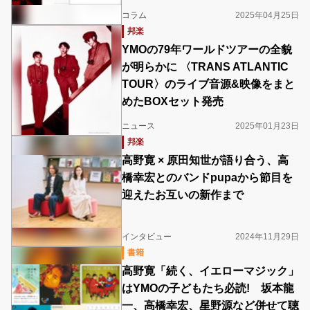
コラム
2025年04月25日
邦楽
YMOの79年ワールドツアーの全貌
が明らかに 〈TRANS ATLANTIC
TOUR〉のライブ音源&映像をまと
めたBOXセット発売
ニュース
2025年01月23日
邦楽
高野寛 × 原田知世が語り合う、高
橋幸宏とのバンドpupaから節目を
迎えたお互いの新作まで
インタビュー
2024年11月29日
書籍
高野寛「続く、イエローマジック」
はYMOの子どもたち必読! 坂本龍
一、高橋幸宏、星野源など併せて聴