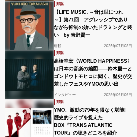
邦楽
【LIFE MUSIC. ～音は世につれ
～】第71回 アグレッシブであり
ながら抑制の効いたドラミングと装
い by 青野賢一
連載
2025年07月08日
邦楽
高橋幸宏〈WORLD HAPPINESS〉
は日本の音楽の縮図――鈴木慶一と
ゴンドウトモヒコに聞く、歴史が交
差したフェスやYMOの思い出
インタビュー
2025年06月06日
邦楽
YMO、激動の79年を隈なく堪能!
歴史的ライブを捉えた
BOX『TRANS ATLANTIC
TOUR』の聴きどころを紹介