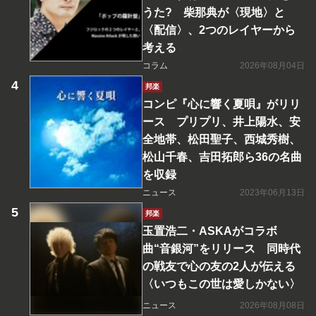
うた? 柴那典が〈現地〉と
〈配信〉、2つのレイヤーから
考える
コラム
2026年08月04日
邦楽
コンピ『心に響く夏唄』がリリ
ース プリプリ、井上陽水、安
全地帯、松田聖子、西城秀樹、
松山千春、吉田拓郎ら36の名曲
を収録
ニュース
2023年06月13日
邦楽
玉置浩二・ASKAがコラボ
曲“音銀河”をリリース 同時代
の戦友で心の友の2人が伝える
〈いつもこの世は愛しかない〉
ニュース
2026年08月08日