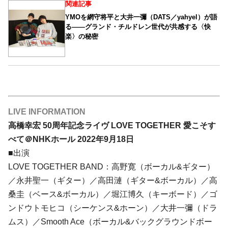
関連記事
YMOを網守将平と大井一彌（DATS／yahyel）が語
る――グランド・チルドレン世代が共感する〈快
楽〉の秘密
LIVE INFORMATION
高橋幸宏 50周年記念ライヴ LOVE TOGETHER 愛こそす
べて＠NHKホール 2022年9月18日
■出演
LOVE TOGETHER BAND：高野寛（ボーカル&ギター）
／永井聖一（ギター）／高田漣（ギター&ボーカル）／高
桑圭（ベース&ボーカル）／堀江博久（キーボード）／ゴ
ンドウトモヒコ（シーケンス&ホーン）／大井一彌（ドラ
ムス）／Smooth Ace（ボーカル&バックグラウンドボー