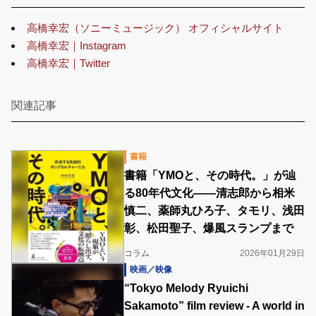
高橋幸宏（ソニーミュージック） オフィシャルサイト
高橋幸宏｜Instagram
高橋幸宏｜Twitter
関連記事
書籍
書籍「YMOと、その時代。」が辿
る80年代文化――清志郎から相米
慎二、薬師丸ひろ子、タモリ、浅田
彰、松田聖子、爆風スランプまで
コラム
2026年01月29日
映画／映像
“Tokyo Melody Ryuichi
Sakamoto” film review - A world in