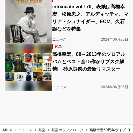
intoxicate vol.170、表紙は高橋幸
宏 松原忠之、アルディッティ、マ
リア・シュナイダー、ECM、久石
譲などを特集
ニュース
2024年06月20日
邦楽
高橋幸宏、88～2013年のソロアル
バムとベスト全15作がサブスク解
禁! 砂原良徳の最新リマスター
ニュース
2024年06月06日
Mikiki
ニュース
邦楽
邦楽ポップ／ロック
高橋幸宏50周年ライブ〈LO