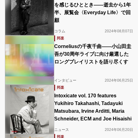
を感じるひととき――逝去から1年
半、展覧会〈Everyday Life〉で回
顧
コラム
2024年08月07日
邦楽
Corneliusの千夜千曲――小山田圭
吾が30周年ライブに向け厳選した
ロングプレイリストを語り尽くす
インタビュー
2024年06月25日
邦楽
Intoxicate vol. 170 features
Yukihiro Takahashi, Tadayuki
Matsubara, Irvine Arditti, Maria
Schneider, ECM and Joe Hisaishi
ニュース
2024年06月20日
邦楽