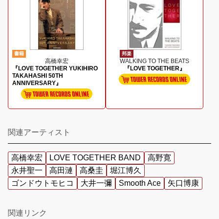
書籍
邦楽
高橋幸宏
WALKING TO THE BEATS
『LOVE TOGETHER YUKIHIRO
『LOVE TOGETHER』
TAKAHASHI 50TH
ANNIVERSARY』
関連アーティスト
高橋幸宏
LOVE TOGETHER BAND
高野寛
永井聖一
高田漣
高桑圭
堀江博久
ゴンドウトモヒコ
大井一彌
Smooth Ace
矢口博康
関連リンク