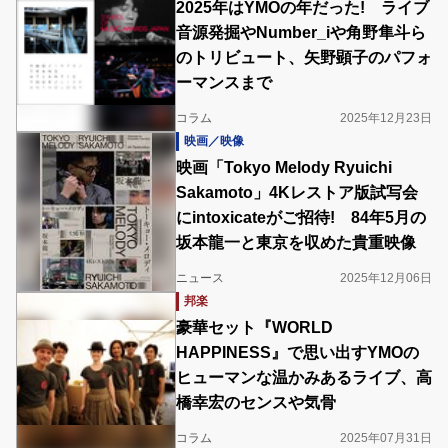
2025年はYMOの年だった! ライブ
音源発掘やNumber_iや角野隼斗ら
のトリビュート、矢野顕子のパフォ
ーマンスまで
コラム
2025年12月23日
映画／映像
映画「Tokyo Melody Ryuichi
Sakamoto」4Kレストア版試写会
にintoxicateがご招待! 84年5⽉の
坂本龍一と東京を収めた貴重映像
ニュース
2025年12月06日
邦楽
豪華セット『WORLD
HAPPINESS』で思い出すYMOの
ヒューマンな温かみあるライブ、高
橋幸宏のセンスや気骨
コラム
2025年07月31日