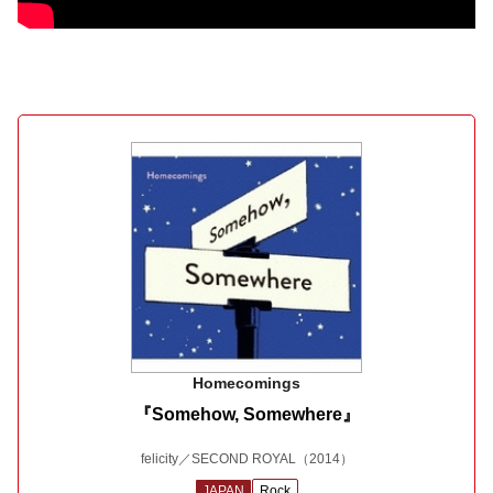
Homecomings
『Somehow, Somewhere』
felicity／SECOND ROYAL
（2014）
JAPAN
Rock