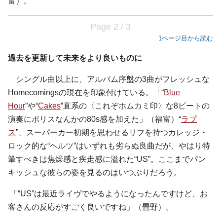
富）。
Page 2 / 3
1ページ目から読む
過去を更新して未来をより良いものに
シングル曲以上に、アルバム序盤の3曲がフレッシュな
Homecomingsの現在を印象付けている。「“
Blue
Hour
”や“
Cakes
”直系の〈これぞホムカミ印〉な8ビートの
演奏にポリスなんかの80s感を加えた」（福富）“
ラプ
ス
”、スーパーカー初期を思わせるリフを持つカレッジ・
ロック的な“ヘルツ”はいずれも劣らぬ良曲だが、やはり特
筆すべきは焦燥感と疾走感に溢れた“US”。ここまでパン
キッシュな彼らの姿を見るのはいつぶりだろう。
「“US”は最近ライヴでやるようになったんですけど、お
客さんの反応がすごく良いですね」（畳野）。