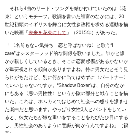
それら4曲のリード・ソングを結び付けていたのは〈花
束〉というモチーフ。歌詞を書いた福富のなかには、20
世紀初頭のイギリスを舞台に女性参政権を求める運動を描
いた映画「
未来を花束にして
」（2015年）があった。
「〈名前もない気持ち 恋と呼ばないね〉と歌う“i
care”はシスターフッド的な関係を歌いました。誰かと誰
かが親しくしているとき、そこに恋愛感傷があるかないか
が重要視される傾向がありますよね。特に男女だとそう見
られがちだけど、別に何かに当てはめずに〈パートナー〉
でいいじゃないですか。“Shadow Boxer”は、自分のなか
にもある〈悪い男性性〉というか陰の部分と戦うことを描
いた。これは、ホムカミではじめて社会への怒りを滲ませ
た楽曲だと思います。やっぱり女性3人とバンドをしてい
ると、彼女たちが嫌な重いをすることをたびたび目にする
し、男性社会のありように意識が向かうんですよね」（福