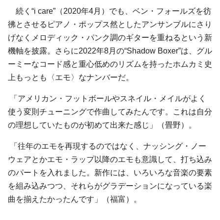
続く“i care”（2020年4月）でも、ベン・フォールズを彷
彿とさせるピアノ・ポップス然としたアンサンブルにさり
げなくメロディック・パンク調のギターを重ねるという新
機軸を披露。さらに2022年8月の“Shadow Boxer”は、グル
ーミーなコード感と重心低めのリズムを持ったホムカミ史
上もっとも〈エモ〉なナンバーだ。
「アメリカン・フットボールやスネイル・メイルがよく
使う変則チューニングで作曲してみたんです。これは自分
の理想していたものが初めて出来た感じ」（畳野）。
「往年のエモを再現するのではなく、ナッシング・ノー
ウェアとかエモ・ラップ以降のエモも意識して、打ち込み
のパートを入れました。新作には、いろいろな音楽の要素
を組み込みつつ、それらがグラデーションになっている楽
曲を揃えたかったんです」（福富）。