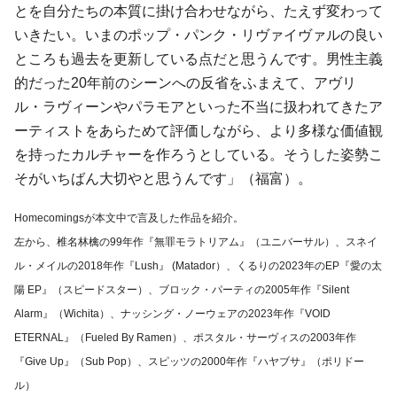
とを自分たちの本質に掛け合わせながら、たえず変わって
いきたい。いまのポップ・パンク・リヴァイヴァルの良い
ところも過去を更新している点だと思うんです。男性主義
的だった20年前のシーンへの反省をふまえて、アヴリ
ル・ラヴィーンやパラモアといった不当に扱われてきたア
ーティストをあらためて評価しながら、より多様な価値観
を持ったカルチャーを作ろうとしている。そうした姿勢こ
そがいちばん大切やと思うんです」（福富）。
Homecomingsが本文中で言及した作品を紹介。
左から、椎名林檎の99年作『無罪モラトリアム』（ユニバーサル）、スネイ
ル・メイルの2018年作『Lush』 (Matador）、くるりの2023年のEP『愛の太
陽 EP』（スピードスター）、ブロック・パーティの2005年作『Silent
Alarm』（Wichita）、ナッシング・ノーウェアの2023年作『VOID
ETERNAL』（Fueled By Ramen）、ポスタル・サーヴィスの2003年作
『Give Up』（Sub Pop）、スピッツの2000年作『ハヤブサ』（ポリドー
ル）