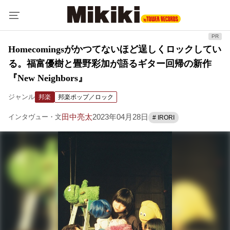
Homecomingsがかつてないほど逞しくロックしてい
る。福富優樹と畳野彩加が語るギター回帰の新作
『New Neighbors』
ジャンル
邦楽
邦楽ポップ／ロック
田中亮太
2023年04月28日
インタヴュー・文
# IRORI