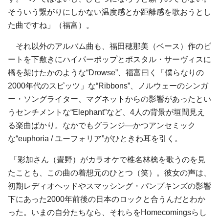
そういう繋がりにしかない温度感とか距離感を歌おうとし
た曲ですね」（福富）。
それ以外のアルバム曲も、福田穂那美（ベース）作のビ
ートを下敷きにハイパーポップとポスタル・サーヴィスに
橋を架けたかのような“Drowse”、福富曰く「僕らなりの
2000年代のスピッツ」な“Ribbons”、ノルウェーのシンガ
ー・ソングライター、マグネットからの影響があったとい
うセンチメントな“Elephant”など、4人の背景が垣間見え
る楽曲ばかり。なかでもグランジ―かつアンセミック
な“euphoria / ユーフォリア”がひときわ耳を引く。
「彩加さん（畳野）がカラオケで椎名林檎を歌うのを見
たことも、この曲の着想元のひとつ（笑）。彼女の声は、
初期レディオヘッドやスマッシング・パンプキンズの影響
下にあった2000年前後の日本のロックと合うんだとわか
った。いまの自分たちなら、それらをHomecomingsらし