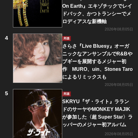
On Earth』エキゾチックでレイ
ドバック、かつトランシーでメ
ロディアスな新機軸
2026年08月05日
邦楽
さらさ『Live Bluesy』オーガ
ニックなアンサンブルでR&Bや
ブギーを展開するメジャー初
作 MURO、uin、Stones Taro
によるリミックスも
2026年08月05日
邦楽
SKRYU『ザ・ライト』ララン
ドのサーヤやMONKEY MAJIK
が参加した〈超 Super Star〉ラ
ッパーのメジャー初アルバム
2026年08月05日