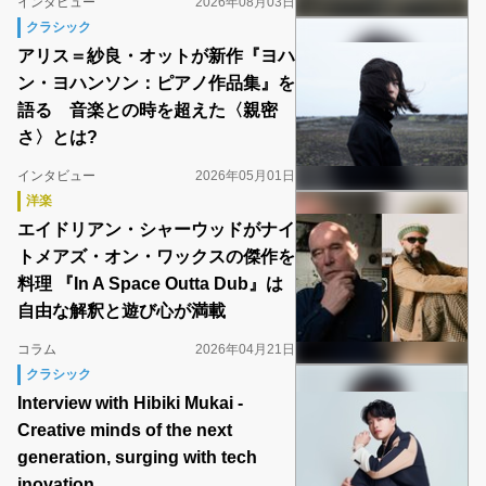
インタビュー
2026年08月03日
クラシック
アリス＝紗良・オットが新作『ヨハ
ン・ヨハンソン：ピアノ作品集』を
語る 音楽との時を超えた〈親密
さ〉とは?
インタビュー
2026年05月01日
洋楽
エイドリアン・シャーウッドがナイ
トメアズ・オン・ワックスの傑作を
料理 『In A Space Outta Dub』は
自由な解釈と遊び心が満載
コラム
2026年04月21日
クラシック
Interview with Hibiki Mukai -
Creative minds of the next
generation, surging with tech
inovation