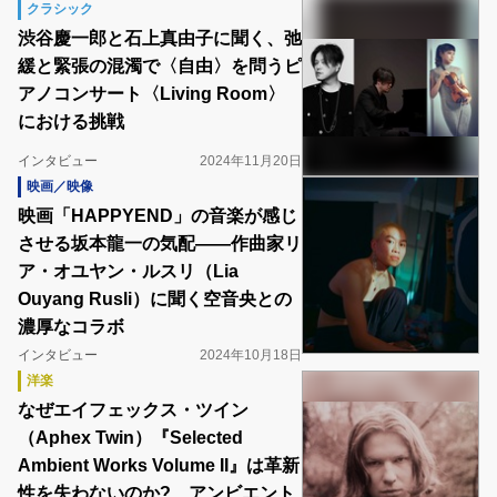
クラシック
渋谷慶一郎と石上真由子に聞く、弛
緩と緊張の混濁で〈自由〉を問うピ
アノコンサート〈Living Room〉
における挑戦
インタビュー
2024年11月20日
映画／映像
映画「HAPPYEND」の音楽が感じ
させる坂本龍一の気配――作曲家リ
ア・オユヤン・ルスリ（Lia
Ouyang Rusli）に聞く空音央との
濃厚なコラボ
インタビュー
2024年10月18日
洋楽
なぜエイフェックス・ツイン
（Aphex Twin）『Selected
Ambient Works Volume II』は革新
性を失わないのか? アンビエント