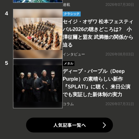
連載
2026年07月30日
クラシック
セイジ・オザワ 松本フェスティ
バル2026の聴きどころは? 小
澤征爾と盟友 武満徹の関係から
迫る
インタビュー
2026年08月03日
メタル
ディープ・パープル（Deep
Purple）の素晴らしい新作
『SPLAT!』に聴く、来日公演
でも実証した新体制の実力
コラム
2026年07月31日
人気記事一覧へ