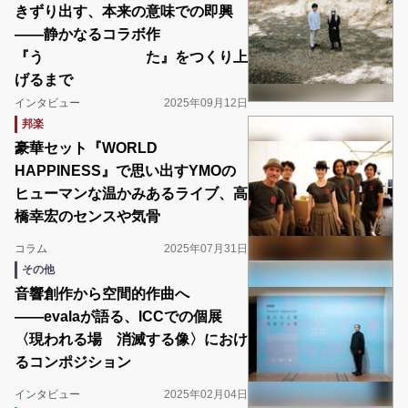
きずり出す、本来の意味での即興
――静かなるコラボ作
『う た』をつくり上
げるまで
インタビュー
2025年09月12日
邦楽
豪華セット『WORLD
HAPPINESS』で思い出すYMOの
ヒューマンな温かみあるライブ、高
橋幸宏のセンスや気骨
コラム
2025年07月31日
その他
音響創作から空間的作曲へ
――evalaが語る、ICCでの個展
〈現われる場 消滅する像〉におけ
るコンポジション
インタビュー
2025年02月04日