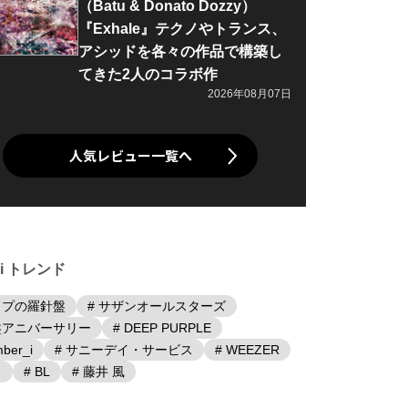
（Batu & Donato Dozzy）
『Exhale』テクノやトランス、
アシッドを各々の作品で構築し
てきた2人のコラボ作
2026年08月07日
人気レビュー一覧へ
iki トレンド
ップの羅針盤
# サザンオールスターズ
盤アニバーサリー
# DEEP PURPLE
ber_i
# サニーデイ・サービス
# WEEZER
日
# BL
# 藤井 風