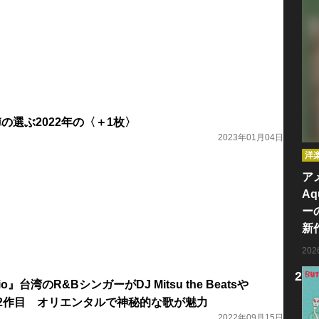
陣の選ぶ2022年の〈＋1枚〉
2023年01月04日
洋
ア
Aq
ー
新
20
dio』台湾のR&BシンガーがDJ Mitsu the Beatsや
いた2作目 オリエンタルで神秘的な歌が魅力
2022年09月15日