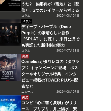
うた? 柴那典が〈現地〉と〈配
信〉、2つのレイヤーから考える
コラム
2026年08月04日
メタル
ディープ・パープル（Deep
Purple）の素晴らしい新作
『SPLAT!』に聴く、来日公演で
も実証した新体制の実力
コラム
2026年07月31日
邦楽
Corneliusがタワレコの〈タワラ
ブ!〉キャンペーンに登場 ポス
ターやオリジナル特典、インタ
ビュー掲載のTOWER PLUS+配
布など
ニュース
2026年08月07日
邦楽
コンピ『心に響く夏唄』がリリ
ース プリプリ、井上陽水、安