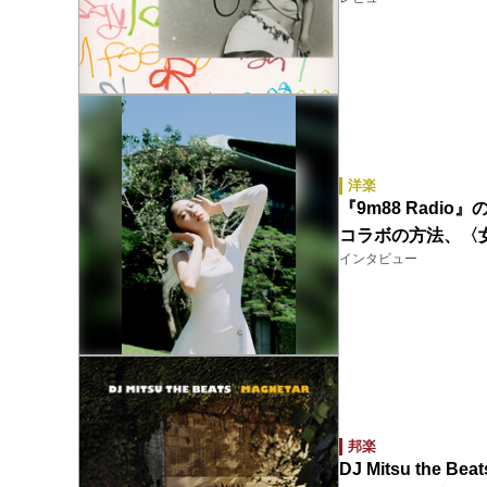
洋楽
『9m88 Rad
コラボの方法、〈
インタビュー
邦楽
DJ Mitsu the