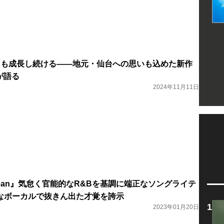
からも成長し続ける――地元・仙台への思いも込めた新作
人が語る
2024年11月11日
Ocean』気怠く官能的なR&Bを基調に端正なソングライテ
なボーカルで抜きん出た才覚を誇示
2023年01月20日