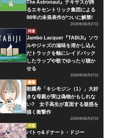
The Astronaut』テキサスが誇
るエキセントリック集団による
98年の未発表作がついに解禁!
2026年08月07日
邦楽
Jambo Lacquer『TABIJI』ソウ
ルやジャズの滋味を溶かし込ん
だトラックを軸にレイドバック
したラップや歌でゆったり聴か
せる
2026年08月07日
書籍
朝霧舟「キシモジン（1）」大好
きな母親が実は偽物かもしれな
い? 女子高生が直面する疑惑を
描く衝撃作
2026年08月07日
洋楽
バトゥ&ドナート・ドジー