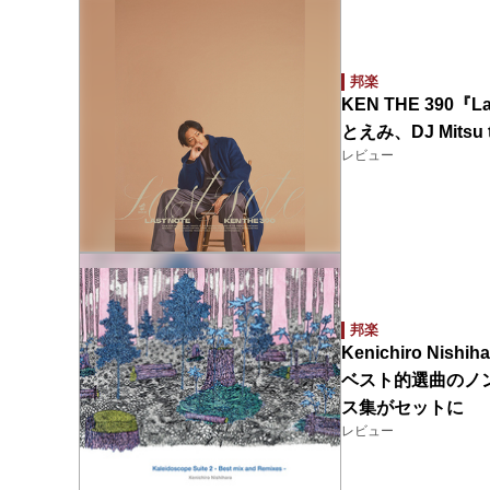
邦楽
KEN THE 390『L
とえみ、DJ Mit
レビュー
邦楽
Kenichiro Nishih
ベスト的選曲のノ
ス集がセットに
レビュー