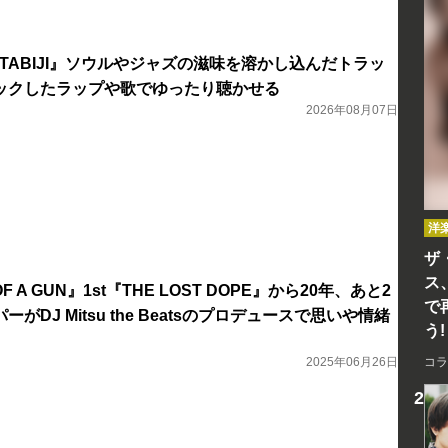
uer『TABIJI』ソウルやジャズの滋味を溶かし込んだトラッ
ックしたラップや歌でゆったり聴かせる
2026年08月07日
洋
ザ
ス
N OF A GUN』1st『THE LOST DOPE』から20年、あと2
で
がDJ Mitsu the Beatsのプロデュースで思いや情緒
う!
2025年06月26日
コラ