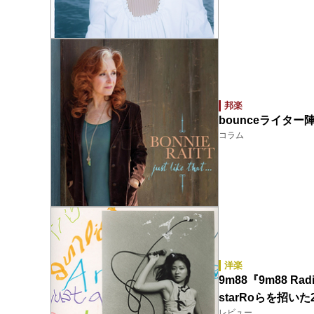
邦楽
bounceライター
コラム
洋楽
9m88『9m88 Ra
starRoらを招
レビュー