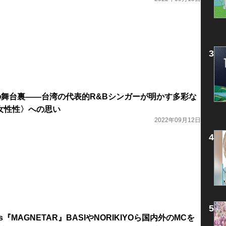
io』の舞台裏――台湾の代表的R&Bシンガーが明かす多彩な
女性性〉への思い
2022年09月12日
 Beats『MAGNETAR』BASIやNORIKIYOら国内外のMCを