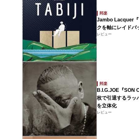
邦楽
Jambo Lacq
クを軸にレイドバ
レビュー
邦楽
B.I.G.JOE『SO
枚で引退するラッパー
を立体化
レビュー