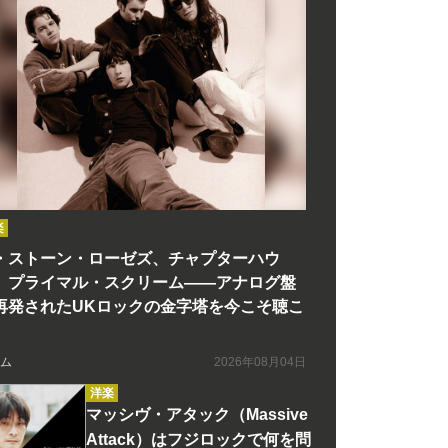
楽
・ストーン・ローゼズ、チャプターハウ
、プライマル・スクリーム――アナログ盤
再発されたUKロックの金字塔を今こそ聴こ
ム
2026年08月04日
洋楽
マッシヴ・アタック（Massive
Attack）はフジロックで何を問