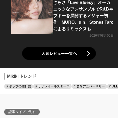
さらさ『Live Bluesy』オーガ
ニックなアンサンブルでR&Bや
ブギーを展開するメジャー初
作 MURO、uin、Stones Taro
によるリミックスも
2026年08月05日
人気レビュー一覧へ
Mikiki トレンド
# ポップの羅針盤
# サザンオールスターズ
# 名盤アニバーサリー
# DE
記事タイプで見る