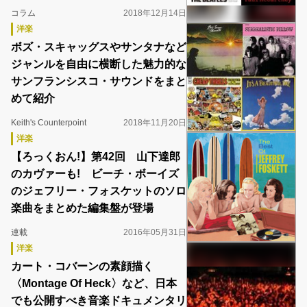
コラム
2018年12月14日
洋楽
ボズ・スキャッグスやサンタナなど
ジャンルを自由に横断した魅力的な
サンフランシスコ・サウンドをまと
めて紹介
Keith's Counterpoint
2018年11月20日
洋楽
【ろっくおん!】第42回 山下達郎
のカヴァーも! ビーチ・ボーイズ
のジェフリー・フォスケットのソロ
楽曲をまとめた編集盤が登場
連載
2016年05月31日
洋楽
カート・コバーンの素顔描く
〈Montage Of Heck〉など、日本
でも公開すべき音楽ドキュメンタリ