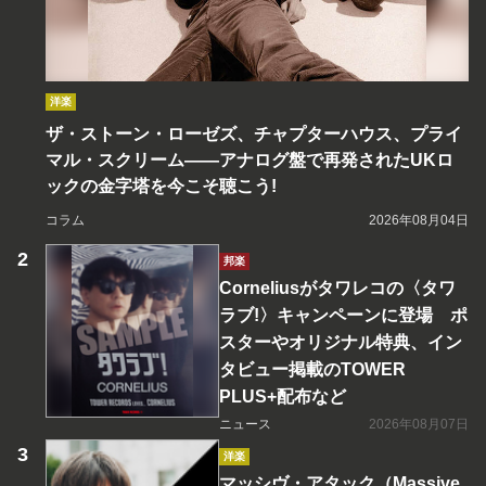
洋楽
ザ・ストーン・ローゼズ、チャプターハウス、プライ
マル・スクリーム――アナログ盤で再発されたUKロ
ックの金字塔を今こそ聴こう!
コラム
2026年08月04日
邦楽
Corneliusがタワレコの〈タワ
ラブ!〉キャンペーンに登場 ポ
スターやオリジナル特典、イン
タビュー掲載のTOWER
PLUS+配布など
ニュース
2026年08月07日
洋楽
マッシヴ・アタック（Massive