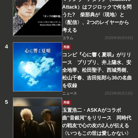
Attack）はフジロックで何を問
うた? 柴那典が〈現地〉と
〈配信〉、2つのレイヤーから
考える
コラム
2026年08月04日
邦楽
コンピ『心に響く夏唄』がリリ
ース プリプリ、井上陽水、安
全地帯、松田聖子、西城秀樹、
松山千春、吉田拓郎ら36の名曲
を収録
ニュース
2023年06月13日
邦楽
玉置浩二・ASKAがコラボ
曲“音銀河”をリリース 同時代
の戦友で心の友の2人が伝える
〈いつもこの世は愛しかない〉