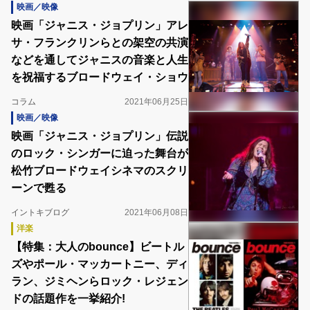
映画／映像
映画「ジャニス・ジョプリン」アレ
サ・フランクリンらとの架空の共演
などを通してジャニスの音楽と人生
を祝福するブロードウェイ・ショウ
コラム
2021年06月25日
映画／映像
映画「ジャニス・ジョプリン」伝説
のロック・シンガーに迫った舞台が
松竹ブロードウェイシネマのスクリ
ーンで甦る
イントキブログ
2021年06月08日
洋楽
【特集：大人のbounce】ビートル
ズやポール・マッカートニー、ディ
ラン、ジミヘンらロック・レジェン
ドの話題作を一挙紹介!