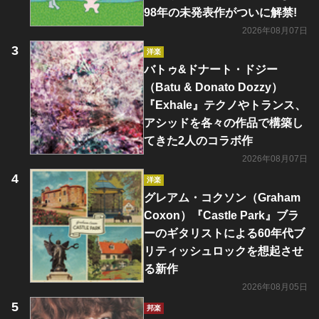
98年の未発表作がついに解禁!
2026年08月07日
洋楽
バトゥ&ドナート・ドジー
（Batu & Donato Dozzy）
『Exhale』テクノやトランス、
アシッドを各々の作品で構築し
てきた2人のコラボ作
2026年08月07日
洋楽
グレアム・コクソン（Graham
Coxon）『Castle Park』ブラ
ーのギタリストによる60年代ブ
リティッシュロックを想起させ
る新作
2026年08月05日
邦楽