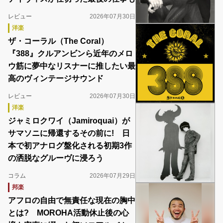
レビュー
2026年07月30日
洋楽
ザ・コーラル（The Coral）
『388』クルアンビンら近年のメロ
ウ筋に夢中なリスナーに推したい最
高のヴィンテージサウンド
レビュー
2026年07月30日
洋楽
ジャミロクワイ（Jamiroquai）が
サマソニに帰還するその前に! 日
本で初アナログ盤化される初期3作
の洒脱なグルーヴに浸ろう
コラム
2026年07月29日
邦楽
アフロの自由で無責任な現在の胸中
とは? MOROHA活動休止後の心