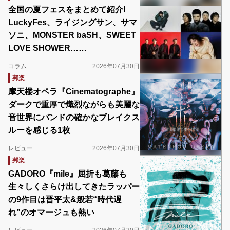
全国の夏フェスをまとめて紹介!
LuckyFes、ライジングサン、サマ
ソニ、MONSTER baSH、SWEET
LOVE SHOWER……
コラム
2026年07月30日
邦楽
摩天楼オペラ『Cinematographe』
ダークで重厚で熾烈ながらも美麗な
音世界にバンドの確かなブレイクス
ルーを感じる1枚
レビュー
2026年07月30日
邦楽
GADORO『mile』屈折も葛藤も
生々しくさらけ出してきたラッパー
の9作目は晋平太&般若“時代遅
れ”のオマージュも熱い