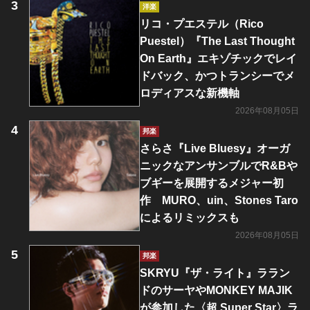
洋楽
リコ・プエステル（Rico
Puestel）『The Last Thought
On Earth』エキゾチックでレイ
ドバック、かつトランシーでメ
ロディアスな新機軸
2026年08月05日
邦楽
さらさ『Live Bluesy』オーガ
ニックなアンサンブルでR&Bや
ブギーを展開するメジャー初
作 MURO、uin、Stones Taro
によるリミックスも
2026年08月05日
邦楽
SKRYU『ザ・ライト』ララン
ドのサーヤやMONKEY MAJIK
が参加した〈超 Super Star〉ラ