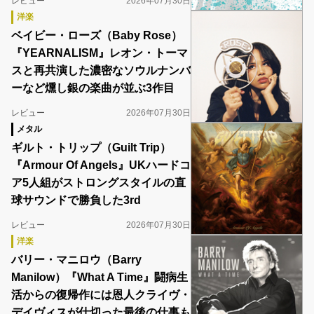
レビュー
2026年07月30日
洋楽
ベイビー・ローズ（Baby Rose）
『YEARNALISM』レオン・トーマ
スと再共演した濃密なソウルナンバ
ーなど燻し銀の楽曲が並ぶ3作目
レビュー
2026年07月30日
メタル
ギルト・トリップ（Guilt Trip）
『Armour Of Angels』UKハードコ
ア5人組がストロングスタイルの直
球サウンドで勝負した3rd
レビュー
2026年07月30日
洋楽
バリー・マニロウ（Barry
Manilow）『What A Time』闘病生
活からの復帰作には恩人クライヴ・
デイヴィスが仕切った最後の仕事も