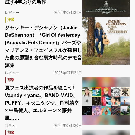
成す4年ぶりの新作
レビュー
2026年07月31日
洋楽
ジャッキー・デシャノン（Jackie
DeShannon）『Girl Of Yesterday
(Acoustic Folk Demos)』バーズや
マリアンヌ・フェイスフルが採用し
た曲の原型を含む裏方時代のデモ音
源集
レビュー
2026年07月31日
邦楽
夏フェス出演者の作品を聴こう!
Vaundy × yama、BAND-MAID、
PUFFY、キタニタツヤ、岡村靖幸
× 中島健人、エルミーン × 藤井
風……
コラム
2026年07月30日
邦楽