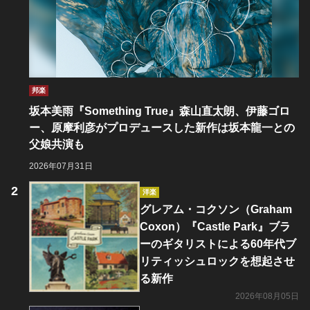
邦楽
坂本美雨『Something True』森山直太朗、伊藤ゴロ
ー、原摩利彦がプロデュースした新作は坂本龍一との
父娘共演も
2026年07月31日
洋楽
グレアム・コクソン（Graham
Coxon）『Castle Park』ブラ
ーのギタリストによる60年代ブ
リティッシュロックを想起させ
る新作
2026年08月05日