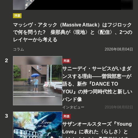
洋楽
マッシヴ・アタック（Massive Attack）はフジロック
で何を問うた? 柴那典が〈現地〉と〈配信〉、2つの
レイヤーから考える
コラム
2026年08月04日
邦楽
サニーデイ・サービスがいまダ
ンスする理由――曽我部恵一が
語る、新作『DANCE TO
YOU』の持つ同時代性と新しい
バンド像
インタビュー
2016年08月02日
邦楽
サザンオールスターズ『Young
Love』に表れた〈らしさ〉と