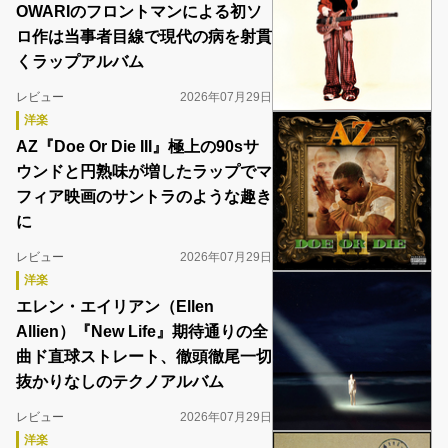
OWARIのフロントマンによる初ソ
ロ作は当事者目線で現代の病を射貫
くラップアルバム
レビュー
2026年07月29日
洋楽
AZ『Doe Or Die III』極上の90sサ
ウンドと円熟味が増したラップでマ
フィア映画のサントラのような趣き
に
レビュー
2026年07月29日
洋楽
エレン・エイリアン（Ellen
Allien）『New Life』期待通りの全
曲ド直球ストレート、徹頭徹尾一切
抜かりなしのテクノアルバム
レビュー
2026年07月29日
洋楽