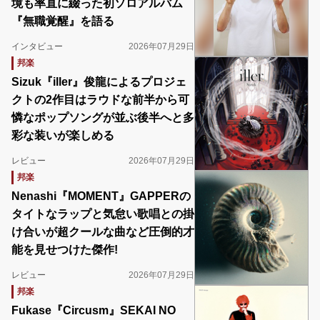
境も率直に綴った初ソロアルバム
『無職覚醒』を語る
インタビュー
2026年07月29日
邦楽
Sizuk『iller』俊龍によるプロジェ
クトの2作目はラウドな前半から可
憐なポップソングが並ぶ後半へと多
彩な装いが楽しめる
レビュー
2026年07月29日
邦楽
Nenashi『MOMENT』GAPPERの
タイトなラップと気怠い歌唱との掛
け合いが超クールな曲など圧倒的才
能を見せつけた傑作!
レビュー
2026年07月29日
邦楽
Fukase『Circusm』SEKAI NO