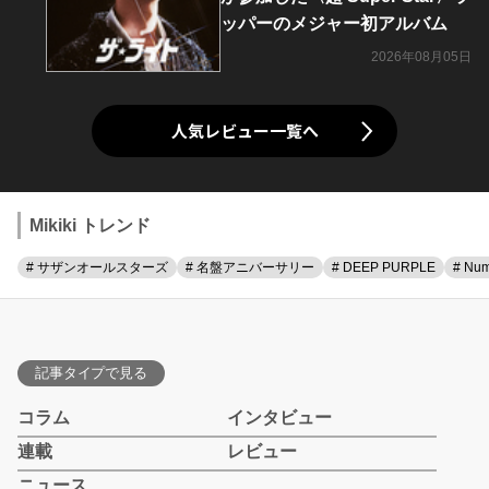
ッパーのメジャー初アルバム
2026年08月05日
人気レビュー一覧へ
Mikiki トレンド
# サザンオールスターズ
# 名盤アニバーサリー
# DEEP PURPLE
# Num
記事タイプで見る
コラム
インタビュー
連載
レビュー
ニュース