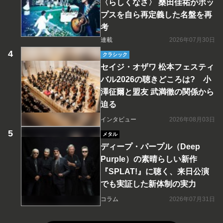
〈らしくなさ〉 桑田佳祐がポッ
プスを自ら再定義した名盤を再
考
連載
2026年07月30日
クラシック
セイジ・オザワ 松本フェスティ
バル2026の聴きどころは? 小
澤征爾と盟友 武満徹の関係から
迫る
インタビュー
2026年08月03日
メタル
ディープ・パープル（Deep
Purple）の素晴らしい新作
『SPLAT!』に聴く、来日公演
でも実証した新体制の実力
コラム
2026年07月31日