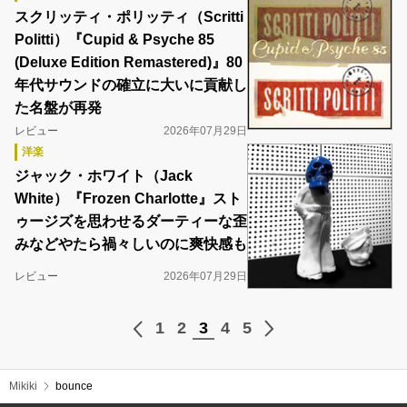
スクリッティ・ポリッティ（Scritti
Politti）『Cupid & Psyche 85
(Deluxe Edition Remastered)』80
年代サウンドの確立に大いに貢献し
た名盤が再発
レビュー
2026年07月29日
洋楽
ジャック・ホワイト（Jack
White）『Frozen Charlotte』スト
ゥージズを思わせるダーティーな歪
みなどやたら禍々しいのに爽快感も
レビュー
2026年07月29日
1
2
3
4
5
Mikiki
bounce