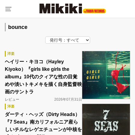
bounce
洋楽
ヘイリー・キヨコ（Hayley
Kiyoko）『girls like girls the
album』10代のクィアな性の目覚
めや淡いトキメキを描く自身監督映
画のサントラ
レビュー
2026年07月31日
洋楽
ダーティ・ヘッズ（Dirty Heads）
『7 Seas』南カリフォルニア産ら
しいチルなレゲエチューンが中核を