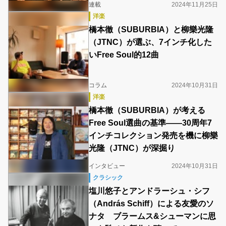
連載
2024年11月25日
洋楽
橋本徹（SUBURBIA）と柳樂光隆
（JTNC）が選ぶ、7インチ化した
いFree Soul的12曲
コラム
2024年10月31日
洋楽
橋本徹（SUBURBIA）が考える
Free Soul選曲の基準――30周年7
インチコレクション発売を機に柳樂
光隆（JTNC）が深掘り
インタビュー
2024年10月31日
クラシック
塩川悠子とアンドラーシュ・シフ
（András Schiff）による友愛のソ
ナタ ブラームス&シューマンに思