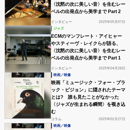
〈沈黙の次に美しい音〉を生むレー
ベルの出発点から美学まで Part 2
インタビュー
2025年05月07日
ジャズ
ECMのマンフレート・アイヒャー
やスティーヴ・レイクらが語る、
〈沈黙の次に美しい音〉を生むレー
ベルの出発点から美学まで Part 1
インタビュー
2025年04月28日
映画／映像
映画「ミュージック・フォー・ブラ
ック・ピジョン」に隠されたテーマ
とは? 誰も見たことがなかった
〈ジャズが生まれる瞬間〉を覗き込
む
コラム
2025年02月27日
映画／映像