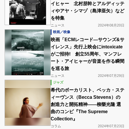
イヒャー 北村朋幹とアルディッテ
ィやアヤ・シマヅ（島津亜矢）など
を特集
ニュース
2024年08月20日
映画／映像
映画「ECMレコード―サウンズ&サ
イレンス」先行上映会にintoxicate
がご招待! 創立55周年、マンフレ
ート・アイヒャーが音楽を作る瞬間
を巡る旅
ニュース
2024年07月29日
ジャズ
希代のボーカリスト、ベッカ・ステ
ィーヴンス（Becca Stevens）の
創造力と開拓精神――柳樂光隆 選
曲のコンピ『The Supreme
Collection』
コラム
2024年07月23日