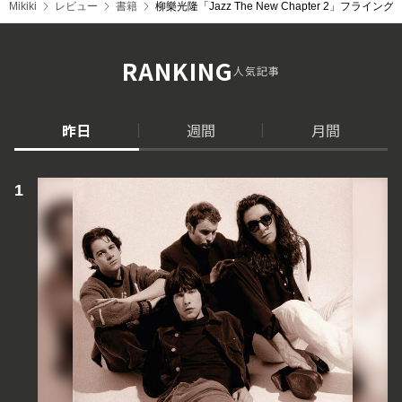
Mikiki
レビュー
書籍
柳樂光隆「Jazz The New Chapter 2
RANKING
人気記事
昨日
週間
月間