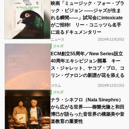
映画「ミュージック・フォー・ブラ
ック・ピジョン ――ジャズが生ま
れる瞬間――」試写会にintoxicate
がご招待! リー・コニッツら名手
に迫るドキュメンタリー
ニュース
2024年12月20日
ジャズ
ECM創立55周年／New Series設立
40周年エキシビジョン開幕 キー
ス・ジャレット、ヤコブ・ブロ、コ
リン・ヴァロンの新譜が花を添える
コラム
2024年12月13日
ジャズ
ナラ・シネフロ（Nala Sinephro）
から広がる世界――柳樂光隆と和田
博巳が語らった音世界の構築美や音
楽教育の重要性