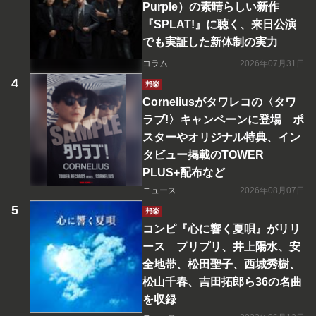
Purple）の素晴らしい新作
『SPLAT!』に聴く、来日公演
でも実証した新体制の実力
コラム
2026年07月31日
邦楽
Corneliusがタワレコの〈タワ
ラブ!〉キャンペーンに登場 ポ
スターやオリジナル特典、イン
タビュー掲載のTOWER
PLUS+配布など
ニュース
2026年08月07日
邦楽
コンピ『心に響く夏唄』がリリ
ース プリプリ、井上陽水、安
全地帯、松田聖子、西城秀樹、
松山千春、吉田拓郎ら36の名曲
を収録