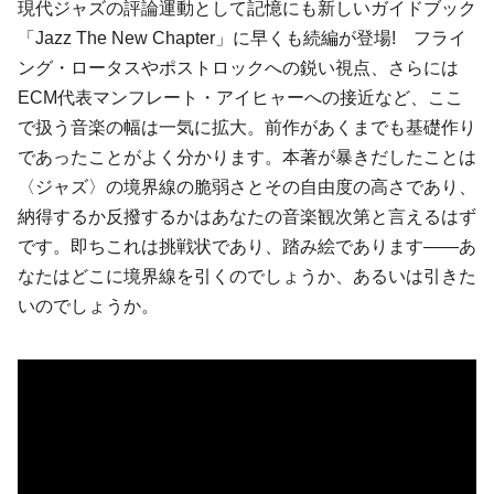
現代ジャズの評論運動として記憶にも新しいガイドブック
「Jazz The New Chapter」に早くも続編が登場! フライ
ング・ロータスやポストロックへの鋭い視点、さらには
ECM代表マンフレート・アイヒャーへの接近など、ここ
で扱う音楽の幅は一気に拡大。前作があくまでも基礎作り
であったことがよく分かります。本著が暴きだしたことは
〈ジャズ〉の境界線の脆弱さとその自由度の高さであり、
納得するか反撥するかはあなたの音楽観次第と言えるはず
です。即ちこれは挑戦状であり、踏み絵であります――あ
なたはどこに境界線を引くのでしょうか、あるいは引きた
いのでしょうか。