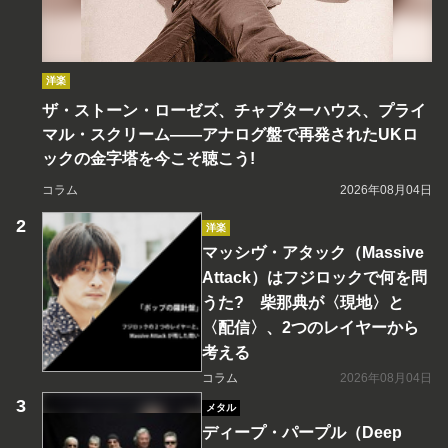
洋楽
ザ・ストーン・ローゼズ、チャプターハウス、プライ
マル・スクリーム――アナログ盤で再発されたUKロ
ックの金字塔を今こそ聴こう!
コラム
2026年08月04日
洋楽
マッシヴ・アタック（Massive
Attack）はフジロックで何を問
うた? 柴那典が〈現地〉と
〈配信〉、2つのレイヤーから
考える
コラム
2026年08月04日
メタル
ディープ・パープル（Deep