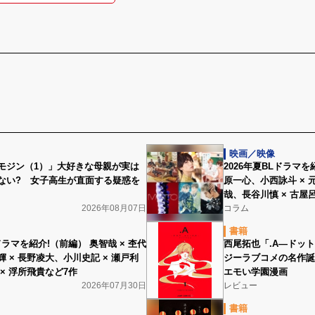
映画／映像
モジン（1）」大好きな母親が実は
2026年夏BLドラマを
ない? 女子高生が直面する疑惑を
原一心、小西詠斗 × 
哉、長谷川慎 × 古屋
2026年08月07日
コラム
書籍
Lドラマを紹介!（前編） 奥智哉 × 杢代
西尾拓也「.A―ドッ
 × 長野凌大、小川史記 × 瀬戸利
ジーラブコメの名作誕生
× 浮所飛貴など7作
エモい学園漫画
2026年07月30日
レビュー
書籍