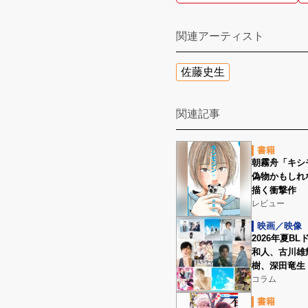
関連アーティスト
佐藤史生
関連記事
書籍
朝霧舟「キシ
偽物かもしれ
描く衝撃作
レビュー
映画／映像
2026年夏B
和人、古川雄輝
樹、深田竜生 
コラム
書籍