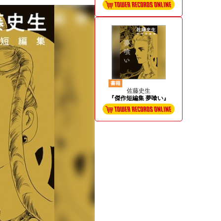
書籍
佐藤史生
『傑作短編集 夢喰い』