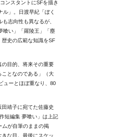
コンスタントにSFを描き
ナル」。日渡早紀「ぼく
イルも志向性も異なるが、
夢喰い」「羅陵王」「塵
歴史の広範な知識をSF
真の目的、将来その重要
ることなのである」（大
ビューとほぼ重なり、80
坂田靖子に宛てた佐藤史
作短編集 夢喰い」は上記
ームが自筆のままの掲
大きな目。最後にスケッ