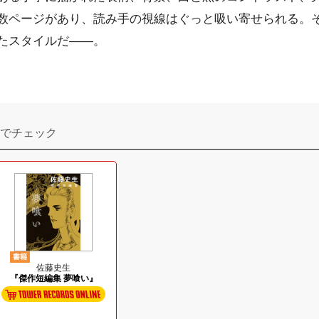
数ページがあり、読み手の視線はぐっと吸い寄せられる。そ
たスタイルだ――。
でチェック
書籍
佐藤史生
『傑作短編集 夢喰い』