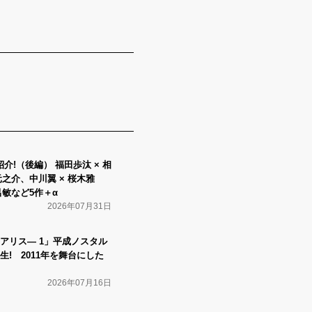
紹介!（後編） 福田歩汰 × 相
元之介、中川翼 × 桜木雅
呂敏など5作＋α
2026年07月31日
トアリス― 1」平成ノスタル
! 2011年を舞台にした
2026年07月16日