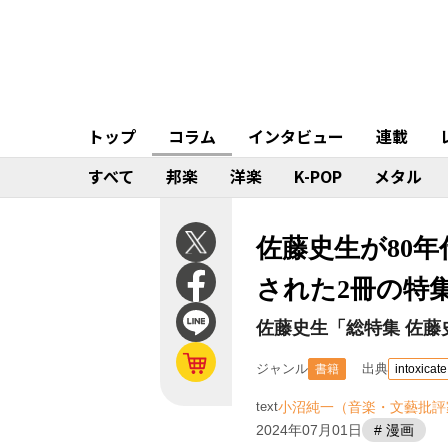
トップ
コラム
インタビュー
連載
すべて
邦楽
洋楽
K-POP
メタル
佐藤史生が80
された2冊の特
佐藤史生「総特集 佐藤
ジャンル
出典
書籍
intoxicate
text
小沼純一（音楽・文藝批評
2024年07月01日
# 漫画