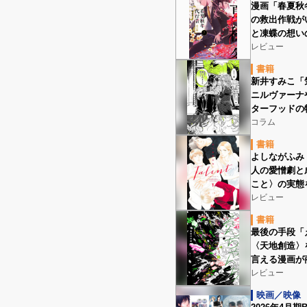
漫画「春夏秋
の救出作戦が
と凍蝶の想い
レビュー
書籍
新井すみこ「
ニルヴァーナ
ターフッドの
コラム
書籍
よしながふみ「
人の愛憎劇と
こと〉の実態
レビュー
書籍
最後の手段「
〈天地創造〉
言える漫画が
レビュー
映画／映像