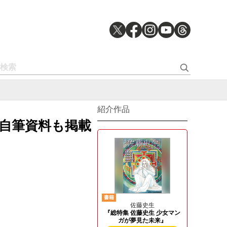
紹介作品
―自筆資料も掲載
書籍
佐藤史生
『総特集 佐藤史生 少女マン
ガが夢見た未来』