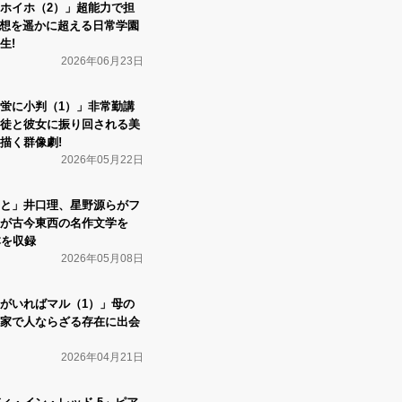
ホイホ（2）」超能力で担
予想を遥かに超える日常学園
生!
2026年06月23日
蛍に小判（1）」非常勤講
徒と彼女に振り回される美
描く群像劇!
2026年05月22日
と」井口理、星野源らがフ
が古今東西の名作文学を
本を収録
2026年05月08日
がいればマル（1）」母の
家で人ならざる存在に出会
2026年04月21日