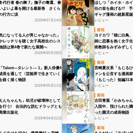
冬代行者 春の舞 7」撫子の奪還、春
ほしつ「ホイホ・ホイ
いよいよ幕を開ける最新巻 さくら
任の首を曲げる!? 
の行方に涙
ギャグ漫画の超新星誕
2026年07月14日
レビュー
書籍
気になってる人が男じゃなかった」
ヨドカワ「猫に白鳥、
やレッチリを聴く女子高校生のシス
師に恋慕を抱く女子生
物語は第4巻で新たな展開へ
術教師をみずみずしく
2026年05月26日
レビュー
書籍
Talent―タレント― 1」新人俳優4
宮崎夏次系「もじるひ
成長を通して〈芸能界で生きていく
ァンを公言する漫画家
を鋭く描く物語
〈もじった〉短編31
2026年05月11日
レビュー
書籍
えんちゃんち」幼児が破壊神として
古田青葉「かみちゃん
を行う! 合法的な読むドラッグとも
入院中、預けられた隣
商業出版化
った園児の成長物語
2026年04月22日
レビュー
書籍