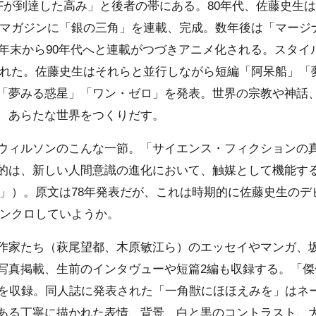
Fが到達した高み」と後者の帯にある。80年代、佐藤史生は
Fマガジンに「銀の三角」を連載、完成。数年後は「マージ
86年末から90年代へと連載がつづきアニメ化される。スタ
がれた。佐藤史生はそれらと並行しながら短編「阿呆船」「
「夢みる惑星」「ワン・ゼロ」を発表。世界の宗教や神話、
、あらたな世界をつくりだす。
ィルソンのこんな一節。「サイエンス・フィクションの
的は、新しい人間意識の進化において、触媒として機能す
義」）。原文は78年発表だが、これは時期的に佐藤史生のデ
シンクロしていようか。
家たち（萩尾望都、木原敏江ら）のエッセイやマンガ、
写真掲載、生前のインタヴューや短篇2編も収録する。「傑
編を収録。同人誌に発表された「一角獣にほほえみを」はネ
ある丁寧に描かれた表情、背景、白と黒のコントラスト、