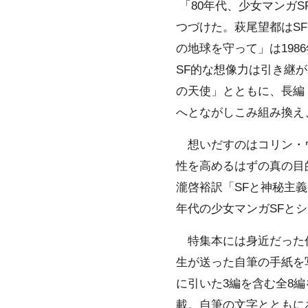
「80年代、少女マンガS
つづけた。萩尾望都はS
の地球を守って」は19
SF的な想像力は引き継
の天使」とともに、長編
へとながしこみ組み換え
想いだすのはコリン・ウ
性を高めるはずの真の目
瀧啓裕訳「SFと神秘主
年代の少女マンガSFと
特集本には身近だった作
生が送った自筆の手紙を
に引いた3編を含む全8
載。自筆の文字とともに