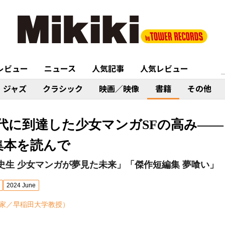
レビュー
ニュース
人気記事
人気レビュー
ジャズ
クラシック
映画／映像
書籍
その他
年代に到達した少女マンガSFの高み―
集本を読んで
史生 少女マンガが夢見た未来」「傑作短編集 夢喰い」
2024 June
家／早稲田大学教授）