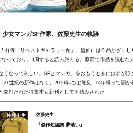
、少女マンガSF作家、佐藤史生の軌跡
吉祥寺「リベストギャラリー創」、壁面には作品がぎっし
になっており、4周すると読み終わる。原画で作品を読むな
くなって久しい。SFとマンガ、をおもうときには名が浮
21世紀の新作はなく、2010年には病没。14年経って開
と銘打たれた特集本も新刊として平積みされた。
佐藤史生
『傑作短編集 夢喰い』