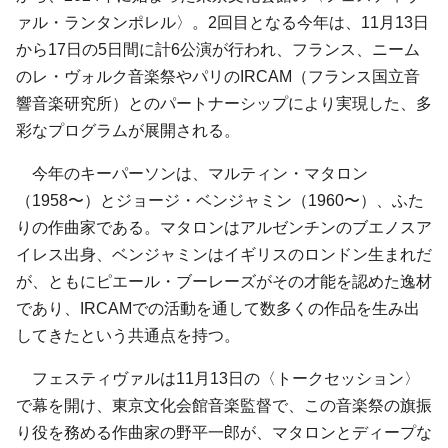
ァル・ランタンポレル〉。2回目となる今年は、11月13日
から17日の5日間に計6公演が行われ、フランス、ニーム
のレ・ヴォルク音楽祭やパリのIRCAM（フランス国立音
響音楽研究所）とのパートナーシップにより実現した、多
彩なプログラムが展開される。
今年のキーパーソンは、マルティン・マタロン
（1958〜）とジョージ・ベンジャミン（1960〜）、ふた
りの作曲家である。マタロンはアルゼンチンのブエノスア
イレス出身、ベンジャミンはイギリスのロンドン生まれだ
が、ともにピエール・ブーレーズがその才能を認めた逸材
であり、IRCAMでの活動を通して数多くの作品を生み出
してきたという共通点を持つ。
フェスティヴァルは11月13日の〈トークセッション〉
で幕を開け、東京文化会館音楽監督で、この音楽祭の旗振
り役を務める作曲家の野平一郎が、マタロンとディープな