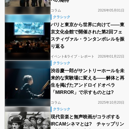
への期待
コラム
2026年05月01日
クラシック
パリと東京から世界に向けて――東
京文化会館で開催された第2回フェ
スティヴァル・ランタンポレルを振
り返る
イベント&ライブ・レポート
2026年01月22日
クラシック
渋谷慶一郎がサントリーホールを未
来的な実験場に変える――解体と再
生を掲げたアンドロイドオペラ
「MIRROR」で示すものとは?
コラム
2025年10月20日
クラシック
現代音楽と無声映画がコラボする
IRCAMシネマとは? チャップリン