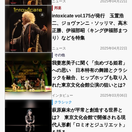
ニュース
2025年04月22日
邦楽
intoxicate vol.175が発行 玉置浩
二、ジョヴァンニ・ソッリマ、高木
正勝、伊福部昭〈キング伊福部まつ
り〉などを特集
ニュース
2025年04月22日
その他
我妻恵美子に聞く「虫めづる姫君」
への思い 日本特有の舞踏とクラシ
ックを融合、ヒップホップも取り入
れた東京文化会館公演の狙いとは?
インタビュー
2025年03月06日
クラシック
萩原麻未が平常と創造する世界と
は? 東京文化会館で開催される現
代人形劇「ロミオとジュリエット」