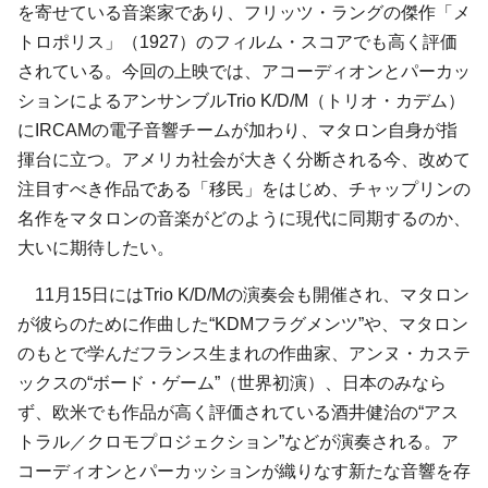
を寄せている音楽家であり、フリッツ・ラングの傑作「メ
トロポリス」（1927）のフィルム・スコアでも高く評価
されている。今回の上映では、アコーディオンとパーカッ
ションによるアンサンブルTrio K/D/M（トリオ・カデム）
にIRCAMの電子音響チームが加わり、マタロン自身が指
揮台に立つ。アメリカ社会が大きく分断される今、改めて
注目すべき作品である「移民」をはじめ、チャップリンの
名作をマタロンの音楽がどのように現代に同期するのか、
大いに期待したい。
11月15日にはTrio K/D/Mの演奏会も開催され、マタロン
が彼らのために作曲した“KDMフラグメンツ”や、マタロン
のもとで学んだフランス生まれの作曲家、アンヌ・カステ
ックスの“ボード・ゲーム”（世界初演）、日本のみなら
ず、欧米でも作品が高く評価されている酒井健治の“アス
トラル／クロモプロジェクション”などが演奏される。ア
コーディオンとパーカッションが織りなす新たな音響を存