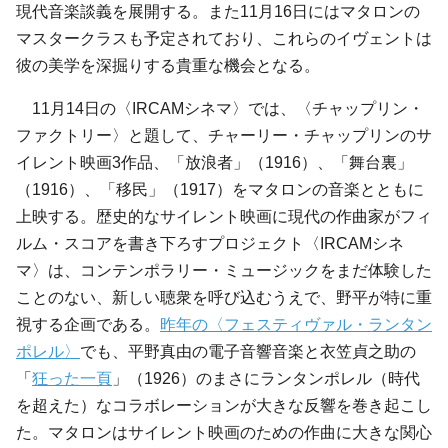
現代音楽談義を展開する。また11月16日にはマタロンの
マスタークラスも予定されており、これらのイヴェントは
彼の美学を深掘りする貴重な機会となる。
11月14日の〈IRCAMシネマ〉では、〈チャップリン・
ファクトリー〉と題して、チャーリー・チャップリンのサ
イレント映画3作品、「放浪者」（1916）、「舞台裏」
（1916）、「移民」（1917）をマタロンの音楽とともに
上映する。歴史的なサイレント映画に現代の作曲家がフィ
ルム・スコアを書き下ろすプロジェクト〈IRCAMシネ
マ〉は、コンテンポラリー・ミュージックをまだ体験した
ことのない、新しい聴衆を呼び込むうえで、野平が特に重
視する企画である。
昨年の〈フェスティヴァル・ランタン
ポレル〉
でも、平野真由の電子音響音楽と衣笠貞之助の
「
狂った一頁
」（1926）のまさにランタンポレル（時代
を超えた）なコラボレーションが大きな反響を巻き起こし
た。マタロンはサイレント映画のための作曲に大きな関心