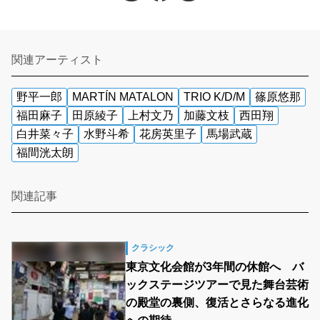
関連アーティスト
野平一郎
MARTÍN MATALON
TRIO K/D/M
篠原悠那
福田麻子
田原綾子
上村文乃
加藤文枝
西田翔
白井菜々子
水野斗希
花房英里子
馬場武蔵
福間洸太朗
関連記事
クラシック
東京文化会館が3年間の休館へ バ
ックステージツアーで見た舞台芸術
の殿堂の裏側、復活とさらなる進化