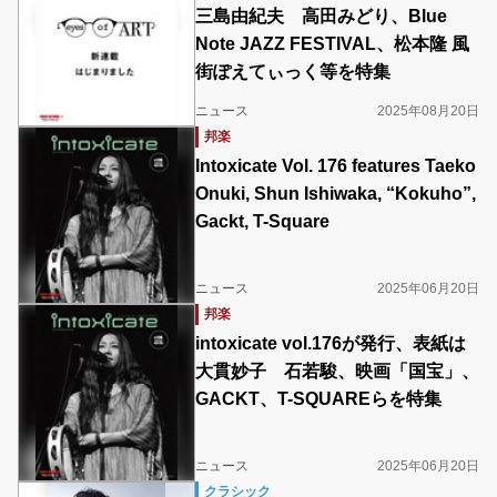
三島由紀夫 高田みどり、Blue
Note JAZZ FESTIVAL、松本隆 風
街ぽえてぃっく等を特集
ニュース
2025年08月20日
邦楽
Intoxicate Vol. 176 features Taeko
Onuki, Shun Ishiwaka, “Kokuho”,
Gackt, T-Square
ニュース
2025年06月20日
邦楽
intoxicate vol.176が発行、表紙は
大貫妙子 石若駿、映画「国宝」、
GACKT、T-SQUAREらを特集
ニュース
2025年06月20日
クラシック