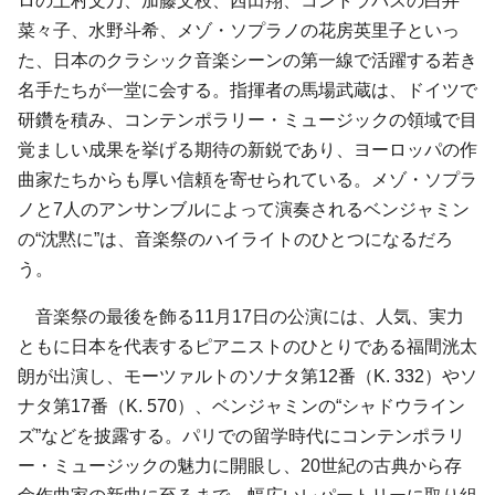
ロの上村文乃、加藤文枝、西田翔、コントラバスの白井
菜々子、水野斗希、メゾ・ソプラノの花房英里子といっ
た、日本のクラシック音楽シーンの第一線で活躍する若き
名手たちが一堂に会する。指揮者の馬場武蔵は、ドイツで
研鑽を積み、コンテンポラリー・ミュージックの領域で目
覚ましい成果を挙げる期待の新鋭であり、ヨーロッパの作
曲家たちからも厚い信頼を寄せられている。メゾ・ソプラ
ノと7人のアンサンブルによって演奏されるベンジャミン
の“沈黙に”は、音楽祭のハイライトのひとつになるだろ
う。
音楽祭の最後を飾る11月17日の公演には、人気、実力
ともに日本を代表するピアニストのひとりである福間洸太
朗が出演し、モーツァルトのソナタ第12番（K. 332）やソ
ナタ第17番（K. 570）、ベンジャミンの“シャドウライン
ズ”などを披露する。パリでの留学時代にコンテンポラリ
ー・ミュージックの魅力に開眼し、20世紀の古典から存