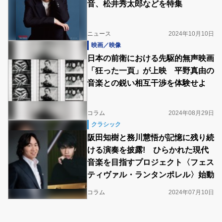
音、松井秀太郎などを特集
ニュース
2024年10月10日
映画／映像
日本の前衛における先駆的無声映画
「狂った一頁」が上映 平野真由の
音楽との鋭い相互干渉を体験せよ
コラム
2024年08月29日
クラシック
阪田知樹と務川慧悟が記憶に残り続
ける演奏を披露! ひらかれた現代
音楽を目指すプロジェクト〈フェス
ティヴァル・ランタンポレル〉始動
コラム
2024年07月10日