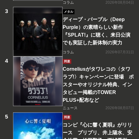
コラム
2026年08月04日
メタル
ディープ・パープル（Deep
Purple）の素晴らしい新作
『SPLAT!』に聴く、来日公演
でも実証した新体制の実力
コラム
2026年07月31日
邦楽
Corneliusがタワレコの〈タワ
ラブ!〉キャンペーンに登場 ポ
スターやオリジナル特典、イン
タビュー掲載のTOWER
PLUS+配布など
ニュース
2026年08月07日
邦楽
コンピ『心に響く夏唄』がリリ
ース プリプリ、井上陽水、安