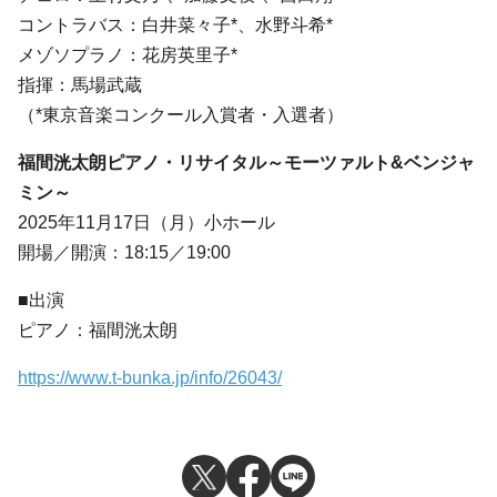
コントラバス：白井菜々子*、水野斗希*
メゾソプラノ：花房英里子*
指揮：馬場武蔵
（*東京音楽コンクール入賞者・入選者）
福間洸太朗ピアノ・リサイタル～モーツァルト&ベンジャ
ミン～
2025年11月17日（月）小ホール
開場／開演：18:15／19:00
■出演
ピアノ：福間洸太朗
https://www.t-bunka.jp/info/26043/