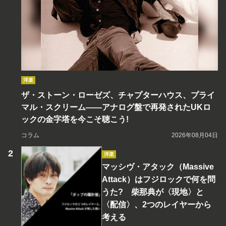
洋楽
ザ・ストーン・ローゼズ、チャプターハウス、プライ
マル・スクリーム――アナログ盤で再発されたUKロ
ックの金字塔を今こそ聴こう!
コラム
2026年08月04日
洋楽
マッシヴ・アタック（Massive
Attack）はフジロックで何を問
うた? 柴那典が〈現地〉と
〈配信〉、2つのレイヤーから
考える