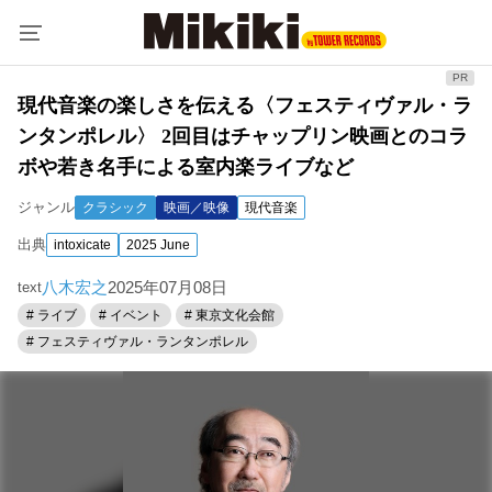
現代音楽の楽しさを伝える〈フェスティヴァル・ラ
ンタンポレル〉 2回目はチャップリン映画とのコラ
ボや若き名手による室内楽ライブなど
ジャンル
クラシック
映画／映像
現代音楽
出典
intoxicate
2025 June
八木宏之
2025年07月08日
text
# ライブ
# イベント
# 東京文化会館
# フェスティヴァル・ランタンポレル