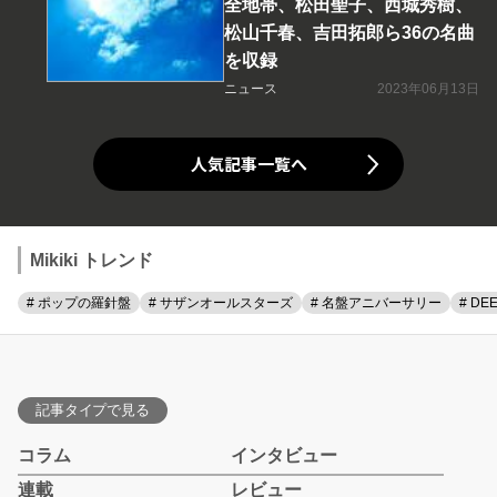
全地帯、松田聖子、西城秀樹、
松山千春、吉田拓郎ら36の名曲
を収録
ニュース
2023年06月13日
人気記事一覧へ
Mikiki トレンド
# ポップの羅針盤
# サザンオールスターズ
# 名盤アニバーサリー
# DE
記事タイプで見る
コラム
インタビュー
連載
レビュー