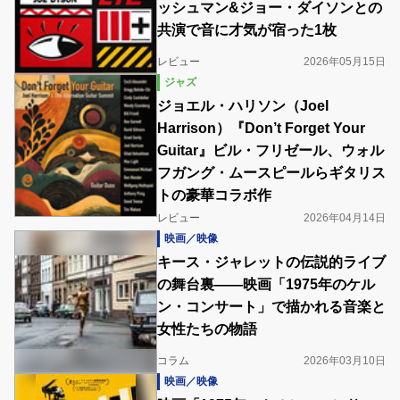
ッシュマン&ジョー・ダイソンとの
共演で音に才気が宿った1枚
レビュー
2026年05月15日
ジャズ
ジョエル・ハリソン（Joel
Harrison）『Don’t Forget Your
Guitar』ビル・フリゼール、ウォル
フガング・ムースピールらギタリス
トの豪華コラボ作
レビュー
2026年04月14日
映画／映像
キース・ジャレットの伝説的ライブ
の舞台裏――映画「1975年のケル
ン・コンサート」で描かれる音楽と
女性たちの物語
コラム
2026年03月10日
映画／映像