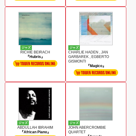
ジャズ
ジャズ
RICHIE BEIRACH
CHARLIE HADEN , JAN
『Hubris』
GARBAREK , EGBERTO
GISMONTI
『Magico』
ジャズ
ジャズ
ABDULLAH IBRAHIM
JOHN ABERCROMBIE
『African Piano』
QUARTET