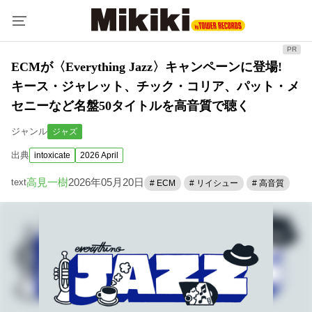
ECMが〈Everything Jazz〉キャンペーンに登場!
キース・ジャレット、チック・コリア、パット・メ
セニーなど名盤50タイトルを高音質で聴く
ジャンル
ジャズ
出典
intoxicate
2026 April
高見一樹
2026年05月20日
text
# ECM
# リイシュー
# 高音質