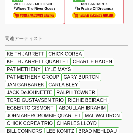
WOLFGANG MUTHSPIEL
JAN GARBAREK
『Where The River Goes』
『In Praise Of Dreams』
関連アーティスト
KEITH JARRETT
CHICK COREA
KEITH JARRETT QUARTET
CHARLIE HADEN
PAT METHENY
LYLE MAYS
PAT METHENY GROUP
GARY BURTON
JAN GARBAREK
CARLA BLEY
JACK DeJOHNETTE
RALPH TOWNER
TORD GUSTAVSEN TRIO
RICHIE BEIRACH
EGBERTO GISMONTI
ABDULLAH IBRAHIM
JOHN ABERCROMBIE QUARTET
MAL WALDRON
CHICK COREA TRIO
CHARLES LLOYD
BILL CONNORS
LEE KONITZ
BRAD MEHLDAU