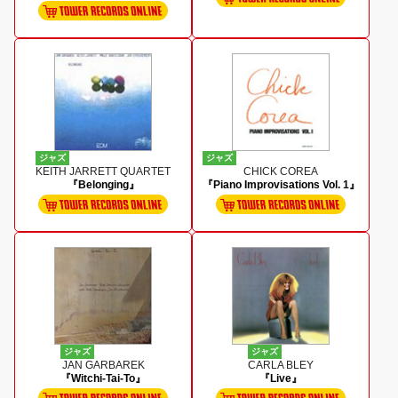
ジャズ
ジャズ
KEITH JARRETT QUARTET
CHICK COREA
『Belonging』
『Piano Improvisations Vol. 1』
ジャズ
ジャズ
JAN GARBAREK
CARLA BLEY
『Witchi-Tai-To』
『Live』