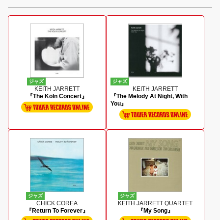
ジャズ
ジャズ
KEITH JARRETT
KEITH JARRETT
『The Köln Concert』
『The Melody At Night, With
You』
ジャズ
ジャズ
CHICK COREA
KEITH JARRETT QUARTET
『Return To Forever』
『My Song』