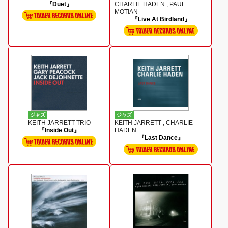
『Duet』
CHARLIE HADEN , PAUL
MOTIAN
『Live At Birdland』
ジャズ
ジャズ
KEITH JARRETT TRIO
KEITH JARRETT , CHARLIE
『Inside Out』
HADEN
『Last Dance』