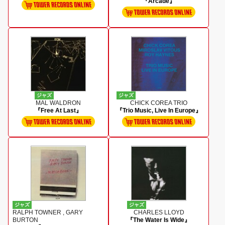
『Arcade』
ジャズ
ジャズ
MAL WALDRON
CHICK COREA TRIO
『Free At Last』
『Trio Music, Live In Europe』
ジャズ
ジャズ
RALPH TOWNER , GARY
CHARLES LLOYD
BURTON
『The Water Is Wide』