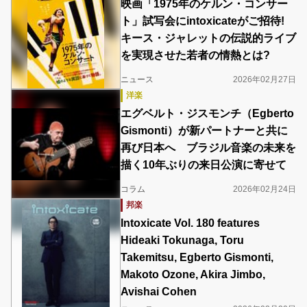
映画「1975年のケルン・コンサー
ト」試写会にintoxicateがご招待!
キース・ジャレットの伝説的ライブ
を実現させた若者の情熱とは?
ニュース
2026年02月27日
洋楽
エグベルト・ジスモンチ（Egberto
Gismonti）が新パートナーと共に
再び日本へ ブラジル音楽の未来を
描く10年ぶりの来日公演に寄せて
コラム
2026年02月24日
邦楽
Intoxicate Vol. 180 features
Hideaki Tokunaga, Toru
Takemitsu, Egberto Gismonti,
Makoto Ozone, Akira Jimbo,
Avishai Cohen