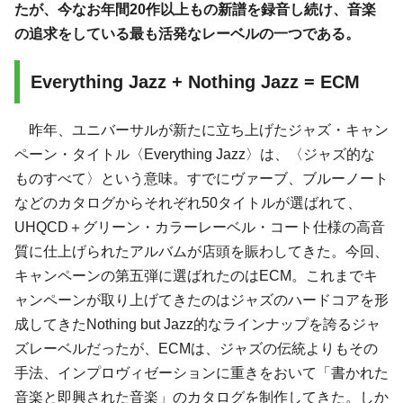
たが、今なお年間20作以上もの新譜を録音し続け、音楽
の追求をしている最も活発なレーベルの一つである。
Everything Jazz + Nothing Jazz = ECM
昨年、ユニバーサルが新たに立ち上げたジャズ・キャン
ペーン・タイトル〈Everything Jazz〉は、〈ジャズ的な
ものすべて〉という意味。すでにヴァーブ、ブルーノート
などのカタログからそれぞれ50タイトルが選ばれて、
UHQCD＋グリーン・カラーレーベル・コート仕様の高音
質に仕上げられたアルバムが店頭を賑わしてきた。今回、
キャンペーンの第五弾に選ばれたのはECM。これまでキ
ャンペーンが取り上げてきたのはジャズのハードコアを形
成してきたNothing but Jazz的なラインナップを誇るジャ
ズレーベルだったが、ECMは、ジャズの伝統よりもその
手法、インプロヴィゼーションに重きをおいて「書かれた
音楽と即興された音楽」のカタログを制作してきた。しか