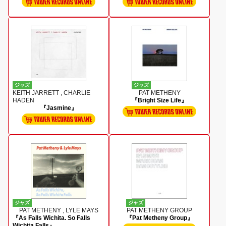
ジャズ
ジャズ
KEITH JARRETT , CHARLIE
PAT METHENY
HADEN
『Bright Size Life』
『Jasmine』
ジャズ
ジャズ
PAT METHENY , LYLE MAYS
PAT METHENY GROUP
『As Falls Wichita. So Falls
『Pat Metheny Group』
Wichita Falls』