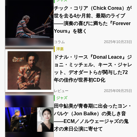
ジャズ
チック・コリア（Chick Corea）が
世を去る4か月前、最期のライブ
――演奏の喜びに満ちた『Forever
Yours』を聴く
コラム
2025年10月23日
洋楽
ドナル・リース『Donal Leace』ジ
ョニ・ミッチェル、キース・ジャレ
ット、デオダートらが関与した72
年の佳作が世界初CD化
レビュー
2025年09月25日
ジャズ
田中鮎美が青春期に出会ったヨン・
バルケ（Jon Balke）の美しき音
――ECM／ノルウェージャズの鬼
才の来日公演に寄せて