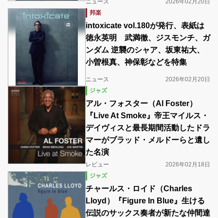
ニュース
2026年02月20日
邦楽
intoxicate vol.180が発行、表紙は
徳永英明 武満徹、ジスモンチ、ガ
ンダム 逆襲のシャア、坂東祐大、
小曽根真、神保彰などを特集
ニュース
2026年02月20日
ジャズ
アル・フォスター（Al Foster）
『Live At Smoke』帝王マイルス・
デイヴィスと最長期間活動したドラ
マーがブラッド・メルドーらと遺し
た名演
レビュー
2026年02月18日
ジャズ
チャールス・ロイド（Charles
Lloyd）『Figure In Blue』生ける
伝説のサックス奏者が新たな仲間達