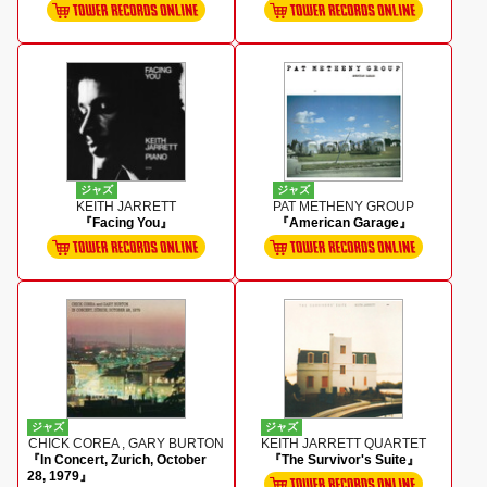
ジャズ
ジャズ
KEITH JARRETT
PAT METHENY GROUP
『Facing You』
『American Garage』
ジャズ
ジャズ
CHICK COREA , GARY BURTON
KEITH JARRETT QUARTET
『In Concert, Zurich, October
『The Survivor's Suite』
28, 1979』