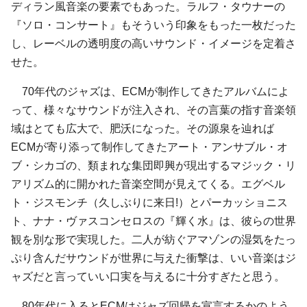
ディラン風音楽の要素でもあった。ラルフ・タウナーの
『ソロ・コンサート』もそういう印象をもった一枚だった
し、レーベルの透明度の高いサウンド・イメージを定着さ
せた。
70年代のジャズは、ECMが制作してきたアルバムによ
って、様々なサウンドが注入され、その言葉の指す音楽領
域はとても広大で、肥沃になった。その源泉を辿れば
ECMが寄り添って制作してきたアート・アンサブル・オ
ブ・シカゴの、類まれな集団即興が現出するマジック・リ
アリズム的に開かれた音楽空間が見えてくる。エグベル
ト・ジスモンチ（久しぶりに来日!）とパーカッショニス
ト、ナナ・ヴァスコンセロスの『輝く水』は、彼らの世界
観を別な形で実現した。二人が紡ぐアマゾンの湿気をたっ
ぷり含んだサウンドが世界に与えた衝撃は、いい音楽はジ
ャズだと言っていい口実を与えるに十分すぎたと思う。
80年代に入るとECMはジャズ回帰を宣言するかのよう