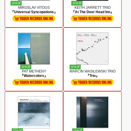
ジャズ
ジャズ
MIROSLAV VITOUS
KEITH JARRETT TRIO
『Universal Syncopations』
『At The Deer Head Inn』
ジャズ
ジャズ
PAT METHENY
MARCIN WASILEWSKI TRIO
『Watercolors』
『Trio』
ジャズ
ジャズ