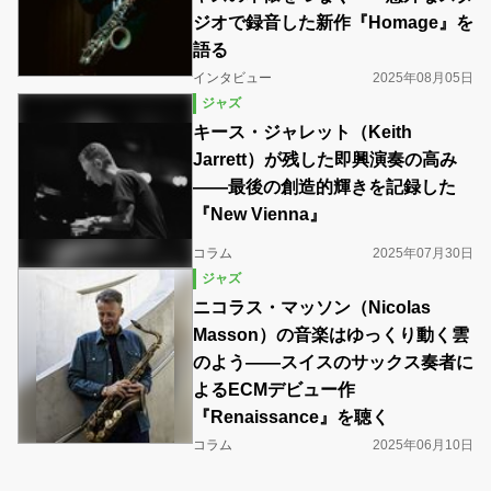
ジオで録音した新作『Homage』を
語る
インタビュー
2025年08月05日
ジャズ
キース・ジャレット（Keith
Jarrett）が残した即興演奏の高み
――最後の創造的輝きを記録した
『New Vienna』
コラム
2025年07月30日
ジャズ
ニコラス・マッソン（Nicolas
Masson）の音楽はゆっくり動く雲
のよう――スイスのサックス奏者に
よるECMデビュー作
『Renaissance』を聴く
コラム
2025年06月10日