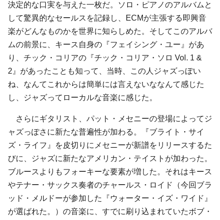
決定的な口実を与えた一枚だ。ソロ・ピアノのアルバムと
して驚異的なセールスを記録し、ECMが主張する即興音
楽がどんなものかを世界に知らしめた。そしてこのアルバ
ムの前景に、キース自身の『フェイシング・ユー』があ
り、チック・コリアの『チック・コリア・ソロ Vol. 1 &
2』があったことも知って、当時、この人ジャズっぽい
ね、なんてこれからは簡単には言えないななんて感じた
し、ジャズってローカルな音楽に感じた。
さらにギタリスト、パット・メセニーの登場によってジ
ャズっぽさに新たな普遍性が加わる。『ブライト・サイ
ズ・ライフ』を皮切りにメセニーが新譜をリリースするた
びに、ジャズに新たなアメリカン・テイストが加わった。
ブルースよりもフォーキーな要素が増した。それはキース
やテナー・サックス奏者のチャールス・ロイド（今回ブラ
ッド・メルドーが参加した『ウォーター・イズ・ワイド』
が選ばれた。）の音楽に、すでに刷り込まれていたボブ・