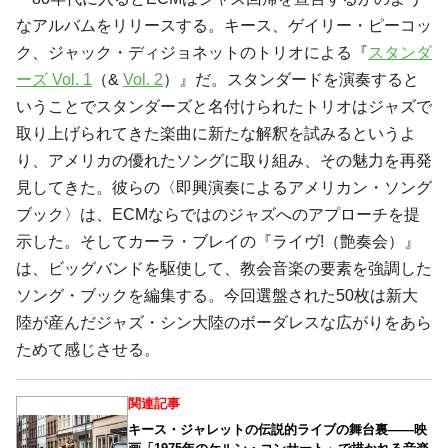
なアルバムをリリースする。キース、ゲイリー・ピーコッ
ク、ジャック・ディジョネットのトリオによる『
スタンダ
ーズ Vol. 1
（&
Vol. 2
）』だ。スタンダードを演奏すると
いうことでスタンダーズと名付けられたトリオはジャズで
取り上げられてきた楽曲に新たな解釈を試みるというよ
り、アメリカの優れたソングに取り組み、その魅力を再発
見してきた。彼らの〈即興演奏によるアメリカン・ソング
ブック〉は、ECMならではのジャズへのアプローチを提
示した。そしてカーラ・ブレイの『ライヴ!（艶奏会）』
は、ビッグバンドを駆使して、教会音楽の要素を強調した
ソング・ブックを編集する。今回選盤された50枚は新大
陸が産んだジャズ・シン大陸のボーダレスな広がりをあら
ためて感じさせる。
関連記事
キース・ジャレットの伝説的ライブの舞台裏――映