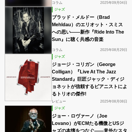
コラム
2025年09月04日
ジャズ
ブラッド・メルドー（Brad
Mehldau）のエリオット・スミス
への思い――新作『Ride Into The
Sun』に聴く共感の音楽
コラム
2025年08月29日
ジャズ
ジョージ・コリガン（George
Colligan）『Live At The Jazz
Standard』巨匠ジャック・ディジ
ョネットが信頼するピアニストによ
るトリオの傑作!
レビュー
2025年08月08日
ジャズ
ジョー・ロヴァーノ（Joe
Lovano）がECMたる機微とUSジ
ャズの本懐をつなぐ――意外なスタ