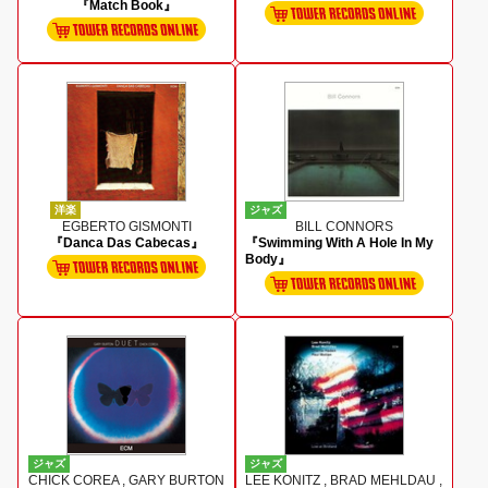
『Match Book』
洋楽
ジャズ
EGBERTO GISMONTI
BILL CONNORS
『Danca Das Cabecas』
『Swimming With A Hole In My
Body』
ジャズ
ジャズ
CHICK COREA , GARY BURTON
LEE KONITZ , BRAD MEHLDAU ,