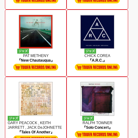
ジャズ
ジャズ
PAT METHENY
CHICK COREA
『New Chautauqua』
『A.R.C.』
ジャズ
ジャズ
GARY PEACOCK , KEITH
RALPH TOWNER
JARRETT , JACK DeJOHNETTE
『Solo Concert』
『Tales Of Another』