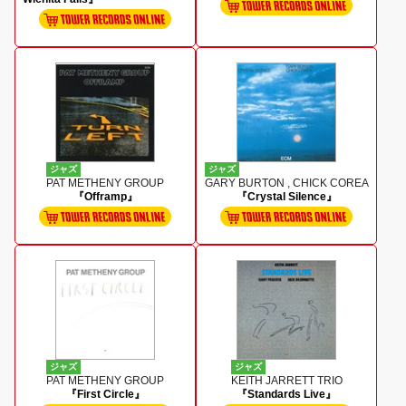
ジャズ
ジャズ
PAT METHENY GROUP
GARY BURTON , CHICK COREA
『Offramp』
『Crystal Silence』
ジャズ
ジャズ
PAT METHENY GROUP
KEITH JARRETT TRIO
『First Circle』
『Standards Live』