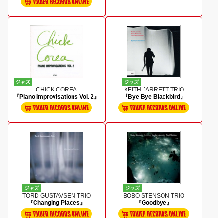
ジャズ
ジャズ
CHICK COREA
KEITH JARRETT TRIO
『Piano Improvisations Vol. 2』
『Bye Bye Blackbird』
ジャズ
ジャズ
TORD GUSTAVSEN TRIO
BOBO STENSON TRIO
『Changing Places』
『Goodbye』