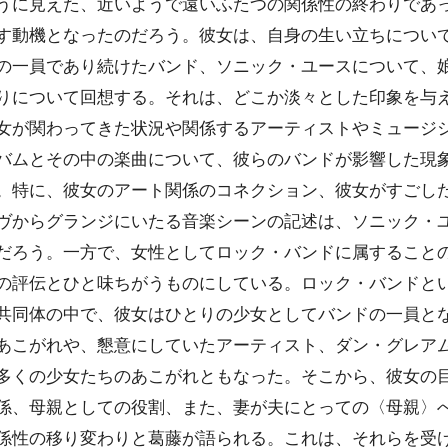
うに見えた、近いようで遠いふたつの関係性の終わりであ
す動機となったのだろう。彼女は、自身の生い立ちについ
の一員であり続けたバンド、ソニック・ユースについて、
りについて回想する。それは、どこか淡々とした印象を与
女が関わってきた状況や関係するアーティストやミュージ
バムとその中の楽曲について、彼らのバンドが影響した現
。特に、彼女のアート関係のコネクション、彼女がすごした
ヴからグランジにいたる音楽シーンの記述は、ソニック・
だろう。一方で、女性としてロック・バンドに属すること
の評伝とひと味ちがうものにしている。ロック・バンドと
共同体の中で、彼女はひとりの少女としてバンドの一員と
あこがれや、懇意にしていたアーティスト、ダン・グレア
多くの少女たちのあこがれともなった。そこから、彼女の
係、母親としての役割、また、妻が夫にとっての〈母親〉
係性の移り変わりと葛藤が語られる。これは、それらを受