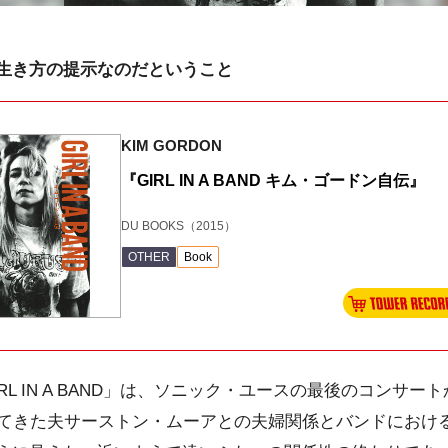
生き方の提示なのだということ
KIM GORDON
『GIRL IN A BAND キム・ゴードン自伝』
DU BOOKS
（2015）
OTHER
Book
L IN A BAND」は、ソニック・ユースの最後のコンサー
いてきた夫サーストン・ムーアとの夫婦関係とバンドにおけ