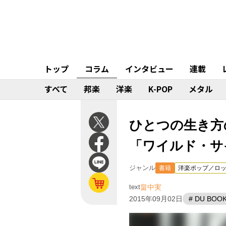
トップ
コラム
インタビュー
連載
すべて
邦楽
洋楽
K-POP
メタル
ひとつの生き方の
「ワイルド・サ
ジャンル
書籍
洋楽ポップ／ロ
text
畠中実
2015年09月02日
# DU BOO