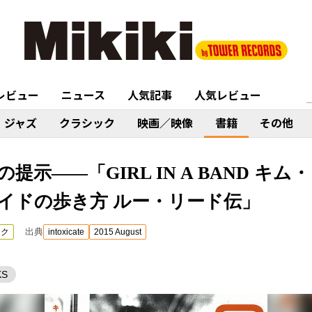
レビュー
ニュース
人気記事
人気レビュー
ジャズ
クラシック
映画／映像
書籍
その他
提示――「GIRL IN A BAND キ
イドの歩き方 ルー・リード伝」
出典
ック
intoxicate
2015 August
KS