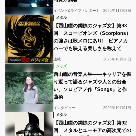
イベント&ライブ・レポート
2025年11月03日
メタル
【西山瞳の鋼鉄のジャズ女】第93
回 スコーピオンズ（Scorpions）
の強さは歌メロにあり! ピアノカ
バーでも映える美しさを称えて
連載
2025年10月20日
ジャズ
西山瞳の音楽人生――キャリアを振
り返って語るジャズや人との出会
い、ソロピアノ作『Songs』と作
曲術
インタビュー
2025年10月01日
メタル
【西山瞳の鋼鉄のジャズ女】第92
回 メタルとユーモアの高次元での