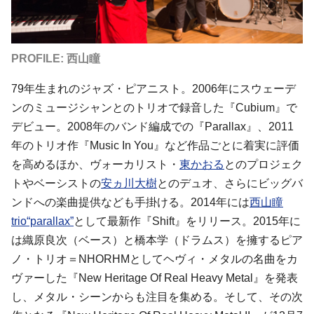
PROFILE: 西山瞳
79年生まれのジャズ・ピアニスト。2006年にスウェーデ
ンのミュージシャンとのトリオで録音した『Cubium』で
デビュー。2008年のバンド編成での『Parallax』、2011
年のトリオ作『Music In You』など作品ごとに着実に評価
を高めるほか、ヴォーカリスト・
東かおる
とのプロジェク
トやベーシストの
安ヵ川大樹
とのデュオ、さらにビッグバ
ンドへの楽曲提供なども手掛ける。2014年には
西山瞳
trio“parallax”
として最新作『Shift』をリリース。2015年に
は織原良次（ベース）と橋本学（ドラムス）を擁するピア
ノ・トリオ＝NHORHMとしてヘヴィ・メタルの名曲をカ
ヴァーした『New Heritage Of Real Heavy Metal』を発表
し、メタル・シーンからも注目を集める。そして、その次