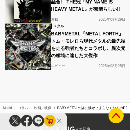
融合! THE冠『MY NAME IS
HEAVY METAL』が素晴らしい!!
連載
2025年09月29日
メタル
BABYMETAL『METAL FORTH』
トム・モレロら現代メタルの最先端
を走る強者たちとコラボし、異次元
の領域に達した大傑作
レビュー
2025年08月25日
Mikiki
コラム
映画／映像
BABYMETALの姿に涙が止まらなくなるのD
RANKING
人気記事