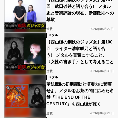
回 武田砂鉄と語り合う! メタル
史と音楽評論の現在、伊藤政則への
尊敬
連載
2026年06月22日
メタル
【西山瞳の鋼鉄のジャズ女】第100
回 ライター清家咲乃と語り合
う! メタルを言葉にすること、
〈女性の書き手〉として考えること
連載
2026年04月30日
メタル
聖飢魔IIの初期衝動と演奏力に驚嘆
せよ。メタルをお茶の間に広めた名
盤『THE END OF THE
CENTURY』を西山瞳が聴く
連載
2026年04月21日