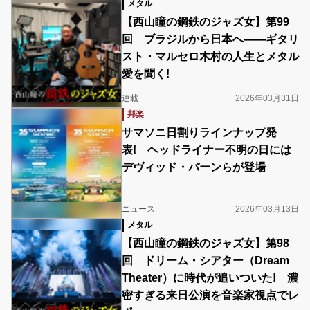
メタル
【西山瞳の鋼鉄のジャズ女】第99
回 ブラジルから日本へ――ギタリ
スト・マルセロ木村の人生とメタル
愛を聞く!
連載
2026年03月31日
邦楽
サマソニ日割りラインナップ発
表! ヘッドライナー不明の日には
デヴィッド・バーンらが登場
ニュース
2026年03月13日
メタル
【西山瞳の鋼鉄のジャズ女】第98
回 ドリーム・シアター（Dream
Theater）に時代が追いついた! 濃
密すぎる来日公演を音楽家視点でレ