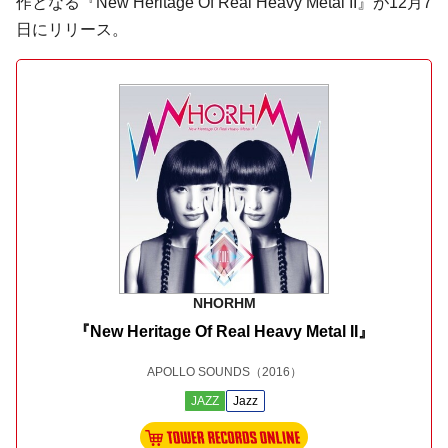
作となる『New Heritage Of Real Heavy Metal II』が12月7
日にリリース。
NHORHM
『New Heritage Of Real Heavy Metal II』
APOLLO SOUNDS
（2016）
JAZZ
Jazz