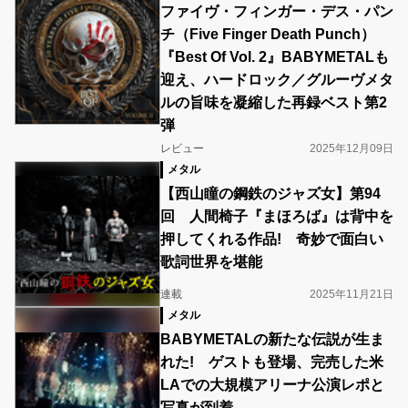
ファイヴ・フィンガー・デス・パン
チ（Five Finger Death Punch）
『Best Of Vol. 2』BABYMETALも
迎え、ハードロック／グルーヴメタ
ルの旨味を凝縮した再録ベスト第2
弾
レビュー
2025年12月09日
メタル
【西山瞳の鋼鉄のジャズ女】第94
回 人間椅子『まほろば』は背中を
押してくれる作品! 奇妙で面白い
歌詞世界を堪能
連載
2025年11月21日
メタル
BABYMETALの新たな伝説が生ま
れた! ゲストも登場、完売した米
LAでの大規模アリーナ公演レポと
写真が到着