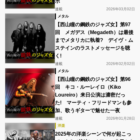
ポ
連載
2026年03月02日
メタル
【西山瞳の鋼鉄のジャズ女】第97
回 メガデス（Megadeth）は最後
までメタリカに執着? デイヴ・ム
ステインのラストメッセージを聴
く!
連載
2026年02月02日
メタル
【西山瞳の鋼鉄のジャズ女】第96
回 キコ・ルーレイロ（Kiko
Loureiro）来日公演は濃密だっ
た! マーティ・フリードマンも参
加、歌うギターで魅せた一夜
連載
2026年01月28日
洋楽
2025年の洋楽シーンで何が起こっ