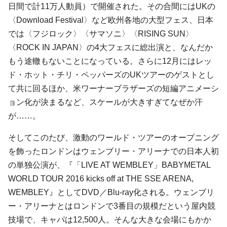
日間で計11万人動員）で開催された。その合間にはUKの
〈Download Festival〉など欧州各地の大型フェス、日本
では〈フジロック〉〈サマソニ〉〈RISING SUN〉
〈ROCK IN JAPAN〉の4大フェスに総出演と、なんだか
もう途轍もないことになっている。さらに12月にはレッ
ド・ホット・チリ・ペッパーズのUKツアーのゲストとし
て共に回るほか、米ワーナーブラザーズの短編アニメーシ
ョン化が決まるなど、スケールが大きすぎてなぜか汗
が……。
そしてこのたび、激動のワールド・ツアーのオープニング
を飾ったロンドンはウェンブリー・アリーナでの日本人初
の単独公演が、『「LIVE AT WEMBLEY」BABYMETAL
WORLD TOUR 2016 kicks off at THE SSE ARENA,
WEMBLEY』としてDVD／Blu-ray化される。ウェンブリ
ー・アリーナとはロンドンで3番目の規模だという屋内競
技場で、キャパは12,500人。そんな大きな会場にもかか