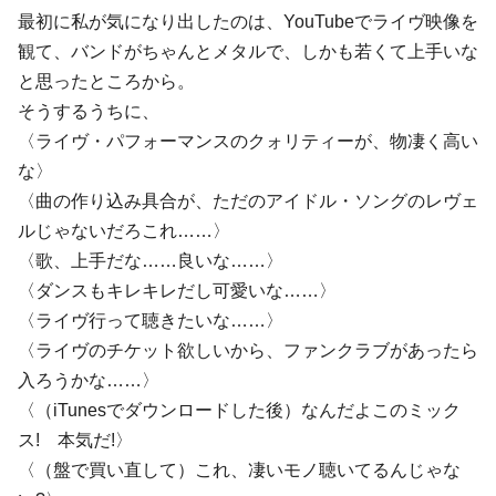
最初に私が気になり出したのは、YouTubeでライヴ映像を
観て、バンドがちゃんとメタルで、しかも若くて上手いな
と思ったところから。
そうするうちに、
〈ライヴ・パフォーマンスのクォリティーが、物凄く高い
な〉
〈曲の作り込み具合が、ただのアイドル・ソングのレヴェ
ルじゃないだろこれ……〉
〈歌、上手だな……良いな……〉
〈ダンスもキレキレだし可愛いな……〉
〈ライヴ行って聴きたいな……〉
〈ライヴのチケット欲しいから、ファンクラブがあったら
入ろうかな……〉
〈（iTunesでダウンロードした後）なんだよこのミック
ス! 本気だ!〉
〈（盤で買い直して）これ、凄いモノ聴いてるんじゃな