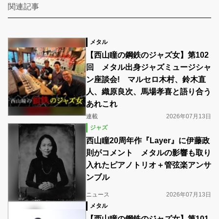
関連記事
メタル
【西山瞳の鋼鉄のジャズ女】第102
回 メタル出身ジャズミュージシャ
ン座談会! マルセロ木村、鈴木直
人、織原良次、馬場孝喜と語り合う
あれこれ
連載
2026年07月13日
ジャズ
西山瞳20周年作『Layer』に伊藤政
則がコメント メタルの影響も取り
入れたピアノトリオ＋管弦楽アンサ
ンブル
ニュース
2026年07月13日
メタル
【西山瞳の鋼鉄のジャズ女】第101