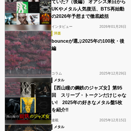
ていた?（後編） オアシス来日から
UKやメタル人気復活、BTS再始動
の2026年予想まで徹底総括
インタビュー
2026年01月26日
洋楽
bounceが選ぶ2025年の100枚・後
編
コラム
2025年12月29日
メタル
【西山瞳の鋼鉄のジャズ女】第95
回 スリープ・トークンだけじゃな
い! 2025年の好きなメタル盤5枚
を紹介!!
連載
2025年12月15日
メタル