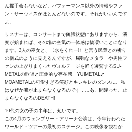
ん握手会もないなど、パフォーマンス以外の情報やファ
ン・サーヴィスがほとんどないのです。それがいいんです
よ。
リスナーは、コンサートまで飢餓状態にありますから、演
奏が始まれば、その場の空気の一体感は物凄いことになり
ます。3人の巫女と、〈水をくれー!〉と言う民衆との祈り
の儀式のように見えるんですが、屈強なメタラーや男性フ
ァンの上がりまくったヴォルテージを軽く凌駕するSU-
METALの歌唱と圧倒的な存在感、YUIMETALと
MOAMETALの可愛すぎる笑顔とキレキレのダンスに、私
はなぜか涙が止まらなくなるのです……あ、間違った、止
まらなくなるのDEATH!
10代の女の子の半年は、短いです。
この4月のウェンブリー・アリーナ公演は、今年行われた
ワールド・ツアーの最初のステージ。この映像を観なが