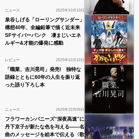
ニュース
2025年10月10日
泉谷しげる「ローリングサンダー」
構想40年、全編鉛筆で描く近未来
SFサイバーパンク 凄まじいエネ
ルギー&才能の爆発に感動
レビュー
2025年10月10日
「職業、吉川晃司」発売! 独特な
語録とともに60年の人生を振り返
った語り下ろし本
ニュース
2025年10月09日
フラワーカンパニーズ“深夜高速”に
丹下京子が新たな色を与える――名
曲のメッセージを絵本で伝える〈歌