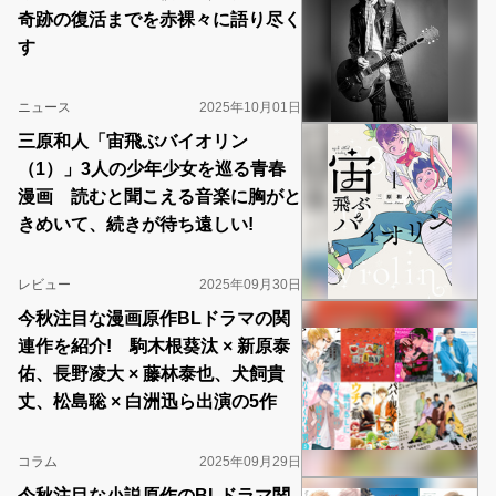
奇跡の復活までを赤裸々に語り尽く
す
ニュース
2025年10月01日
三原和人「宙飛ぶバイオリン
（1）」3人の少年少女を巡る青春
漫画 読むと聞こえる音楽に胸がと
きめいて、続きが待ち遠しい!
レビュー
2025年09月30日
今秋注目な漫画原作BLドラマの関
連作を紹介! 駒木根葵汰 × 新原泰
佑、長野凌大 × 藤林泰也、犬飼貴
丈、松島聡 × 白洲迅ら出演の5作
コラム
2025年09月29日
今秋注目な小説原作のBLドラマ関