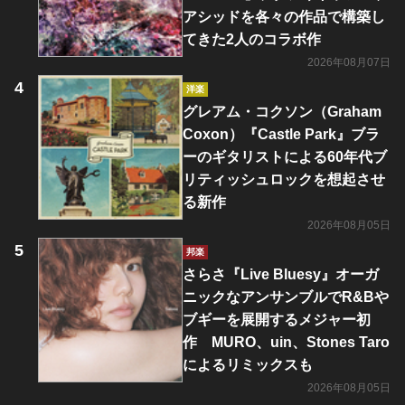
アシッドを各々の作品で構築し
てきた2人のコラボ作
2026年08月07日
洋楽
グレアム・コクソン（Graham
Coxon）『Castle Park』ブラ
ーのギタリストによる60年代ブ
リティッシュロックを想起させ
る新作
2026年08月05日
邦楽
さらさ『Live Bluesy』オーガ
ニックなアンサンブルでR&Bや
ブギーを展開するメジャー初
作 MURO、uin、Stones Taro
によるリミックスも
2026年08月05日