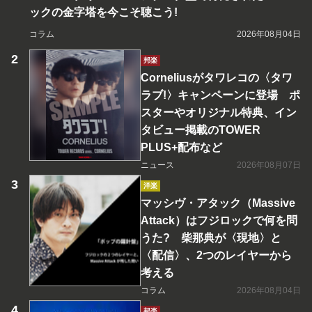
ックの金字塔を今こそ聴こう!
コラム
2026年08月04日
邦楽
Corneliusがタワレコの〈タワ
ラブ!〉キャンペーンに登場 ポ
スターやオリジナル特典、イン
タビュー掲載のTOWER
PLUS+配布など
ニュース
2026年08月07日
洋楽
マッシヴ・アタック（Massive
Attack）はフジロックで何を問
うた? 柴那典が〈現地〉と
〈配信〉、2つのレイヤーから
考える
コラム
2026年08月04日
邦楽