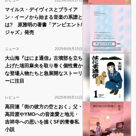
レビュー
2025年09月17日
マイルス・デイヴィスとブライア
ン・イーノから始まる音楽の系譜と
は? 原雅明の著書「アンビエント/
ジャズ」発売
ニュース
2025年09月15日
大山海『はにま通信』古墳部を立ち
上げた埴田麻央を取り巻く個性豊か
な登場人物たちと急展開なストーリ
ーに注目
レビュー
2025年09月11日
高田漣「街の彼方の空とおく」父・
高田渡やYMOへの音楽愛と地元・
吉祥寺への思いを描くSF的青春私
小説