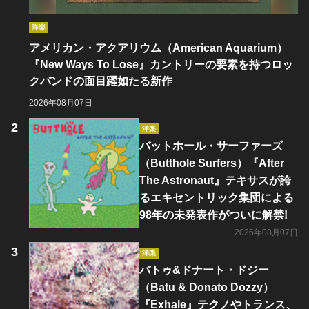
洋楽
アメリカン・アクアリウム（American Aquarium）
『New Ways To Lose』カントリーの要素を持つロッ
クバンドの面目躍如たる新作
2026年08月07日
洋楽
バットホール・サーファーズ
（Butthole Surfers）『After
The Astronaut』テキサスが誇
るエキセントリック集団による
98年の未発表作がついに解禁!
2026年08月07日
洋楽
バトゥ&ドナート・ドジー
（Batu & Donato Dozzy）
『Exhale』テクノやトランス、