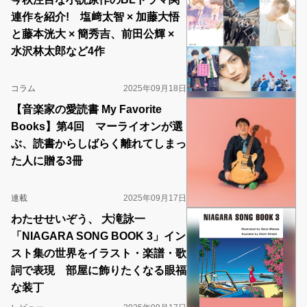
連作を紹介! 塩﨑太智 × 加藤大悟
と藤本洸大 × 簡秀吉、前田公輝 ×
水沢林太郎など4作
コラム
2025年09月18日
【音楽家の愛読書 My Favorite
Books】第4回 マーライオンが選
ぶ、読書からしばらく離れてしまっ
た人に贈る3冊
連載
2025年09月17日
わたせせいぞう、 大滝詠一
「NIAGARA SONG BOOK 3」イン
スト集の世界をイラスト・楽譜・歌
詞で表現 部屋に飾りたくなる眼福
な装丁