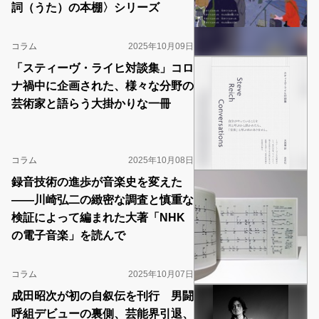
詞（うた）の本棚〉シリーズ
コラム
2025年10月09日
「スティーヴ・ライヒ対談集」コロ
ナ禍中に企画された、様々な分野の
芸術家と語らう大掛かりな一冊
コラム
2025年10月08日
録音技術の進歩が音楽史を変えた
――川崎弘二の緻密な調査と慎重な
検証によって編まれた大著「NHK
の電子音楽」を読んで
コラム
2025年10月07日
成田昭次が初の自叙伝を刊行 男闘
呼組デビューの裏側、芸能界引退、