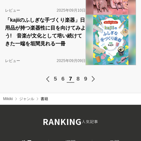
レビュー
2025年09月10日
「kajiiのふしぎな手づくり楽器」日
用品が持つ楽器性に目を向けてみよ
う! 音楽が文化として培い続けて
きた一端を垣間見れる一冊
レビュー
2025年09月09日
5
6
7
8
9
Mikiki
ジャンル
書籍
RANKING
人気記事