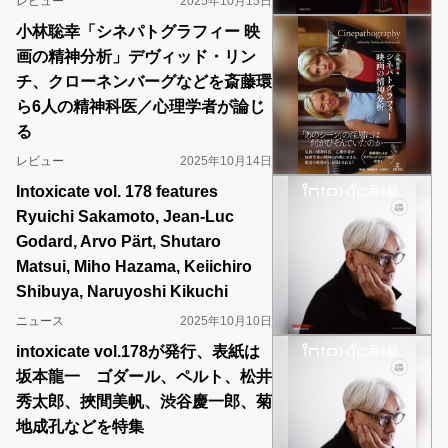
レビュー
2025年10月15日
小林聡幸「シネパトグラフィー 映
画の精神分析」デヴィッド・リン
チ、クローネンバーグなどを斎藤環
ら6人の精神科医／心理学者が論じ
る
レビュー
2025年10月14日
Intoxicate vol. 178 features
Ryuichi Sakamoto, Jean-Luc
Godard, Arvo Pärt, Shutaro
Matsui, Miho Hazama, Keiichiro
Shibuya, Naruyoshi Kikuchi
ニュース
2025年10月10日
intoxicate vol.178が発行、表紙は
坂本龍一 ゴダール、ペルト、松井
秀太郎、挾間美帆、渋谷慶一郎、菊
地成孔などを特集