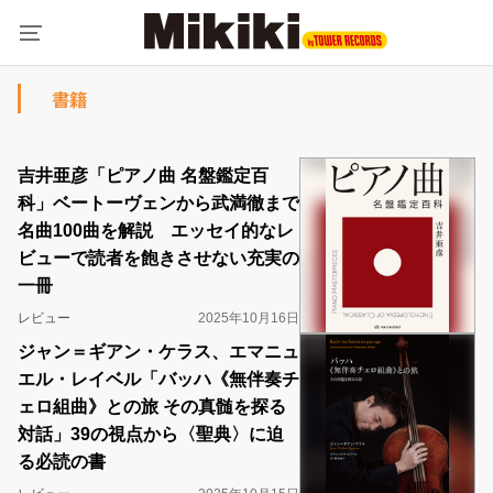
書籍
吉井亜彦「ピアノ曲 名盤鑑定百
科」ベートーヴェンから武満徹まで
名曲100曲を解説 エッセイ的なレ
ビューで読者を飽きさせない充実の
一冊
レビュー
2025年10月16日
ジャン＝ギアン・ケラス、エマニュ
エル・レイベル「バッハ《無伴奏チ
ェロ組曲》との旅 その真髄を探る
対話」39の視点から〈聖典〉に迫
る必読の書