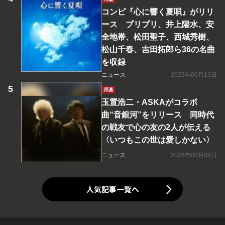
コンピ『心に響く夏唄』がリリ
ース プリプリ、井上陽水、安
全地帯、松田聖子、西城秀樹、
松山千春、吉田拓郎ら36の名曲
を収録
ニュース
2023年06月13日
邦楽
玉置浩二・ASKAがコラボ
曲“音銀河”をリリース 同時代
の戦友で心の友の2人が伝える
〈いつもこの世は愛しかない〉
ニュース
2026年08月08日
人気記事一覧へ