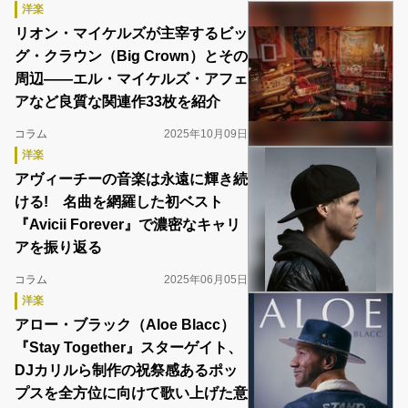
洋楽
リオン・マイケルズが主宰するビッ
グ・クラウン（Big Crown）とその
周辺――エル・マイケルズ・アフェ
アなど良質な関連作33枚を紹介
コラム
2025年10月09日
洋楽
アヴィーチーの音楽は永遠に輝き続
ける! 名曲を網羅した初ベスト
『Avicii Forever』で濃密なキャリ
アを振り返る
コラム
2025年06月05日
洋楽
アロー・ブラック（Aloe Blacc）
『Stay Together』スターゲイト、
DJカリルら制作の祝祭感あるポッ
プスを全方位に向けて歌い上げた意