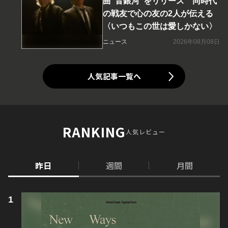
曲“音銀河”をリリース 同時代
の戦友で心の友の2人が伝える
〈いつもこの世は愛しかない〉
ニュース
2026年08月08日
人気記事一覧へ
RANKING
人気レビュー
昨日
週間
月間