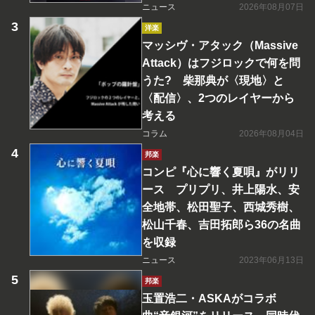
ニュース
2026年08月07日
洋楽
マッシヴ・アタック（Massive
Attack）はフジロックで何を問
うた? 柴那典が〈現地〉と
〈配信〉、2つのレイヤーから
考える
コラム
2026年08月04日
邦楽
コンピ『心に響く夏唄』がリリ
ース プリプリ、井上陽水、安
全地帯、松田聖子、西城秀樹、
松山千春、吉田拓郎ら36の名曲
を収録
ニュース
2023年06月13日
邦楽
玉置浩二・ASKAがコラボ