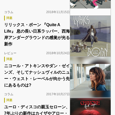
コラム
2018年11月15日
洋楽
リリックス・ボーン 『Quite A
Life』 息の長い日系ラッパー、西海
岸アンダーグラウンドの感覚が光る
新作
レビュー
2018年10月24日
洋楽
ニコール・アトキンスやダン・ゼイ
ンズ、そしてナッシュヴィルのニュ
ー・ウェスト・レーベルが向かう先
にあるものは?
コラム
2017年10月27日
洋楽
ユーロ・ディスコの親玉セローン、
7年ぶりの新作はカイザやアロー・