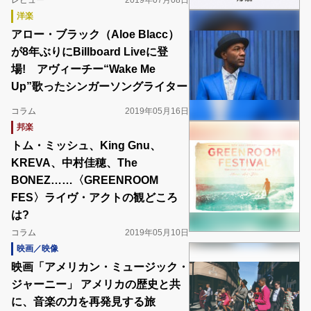
レビュー
2019年07月08日
洋楽
アロー・ブラック（Aloe Blacc）
が8年ぶりにBillboard Liveに登
場! アヴィーチー“Wake Me
Up”歌ったシンガーソングライター
コラム
2019年05月16日
邦楽
トム・ミッシュ、King Gnu、
KREVA、中村佳穂、The
BONEZ……〈GREENROOM
FES〉ライヴ・アクトの観どころ
は?
コラム
2019年05月10日
映画／映像
映画「アメリカン・ミュージック・
ジャーニー」 アメリカの歴史と共
に、音楽の力を再発見する旅