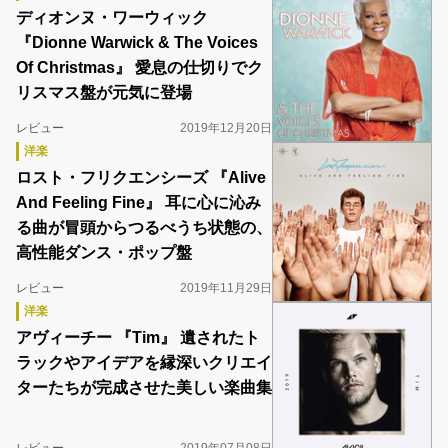
ディオンヌ・ワーウィック
『Dionne Warwick & The Voices
Of Christmas』 愛息の仕切りでク
リスマス盤が元気に登場
レビュー
2019年12月20日
洋楽
ロスト・フリクエンシーズ 『Alive
And Feeling Fine』 耳に心に沁み
る曲が冒頭からつるべうち状態の、
高性能ダンス・ポップ盤
レビュー
2019年11月29日
洋楽
アヴィーチー 『Tim』 遺されたト
ラックやアイデアを縁深いクリエイ
ターたちが完成させた美しい楽曲集