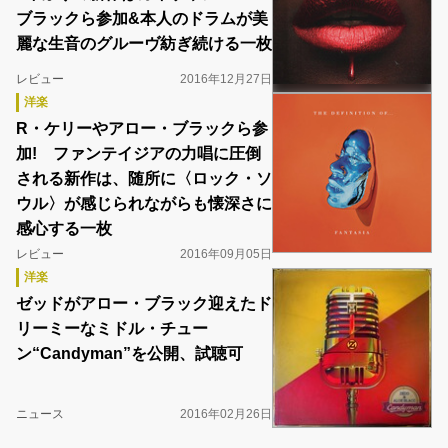
ブラックら参加&本人のドラムが美
麗な生音のグルーヴ紡ぎ続ける一枚
レビュー
2016年12月27日
洋楽
R・ケリーやアロー・ブラックら参
加! ファンテイジアの力唱に圧倒
される新作は、随所に〈ロック・ソ
ウル〉が感じられながらも懐深さに
感心する一枚
レビュー
2016年09月05日
洋楽
ゼッドがアロー・ブラック迎えたド
リーミーなミドル・チュー
ン“Candyman”を公開、試聴可
ニュース
2016年02月26日