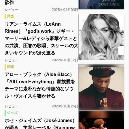
欲作
レビュー
2025年04月03日
洋楽
リアン・ライムス（LeAnn
Rimes）『god’s work』ジギー・
マーリー&レディシら豪華ゲストと
の共演、圧巻の歌唱、スケールの大
きいサウンドが冴え渡る
レビュー
2022年10月12日
洋楽
アロー・ブラック（Aloe Blacc）
『All Love Everything』家族愛を
テーマに素朴ながら情熱的なソウ
ル・ヴォイスを響かせる
レビュー
2020年10月26日
ジャズ
ホセ・ジェイムズ（José James）
が語る、主宰レーベル〈Rainbow