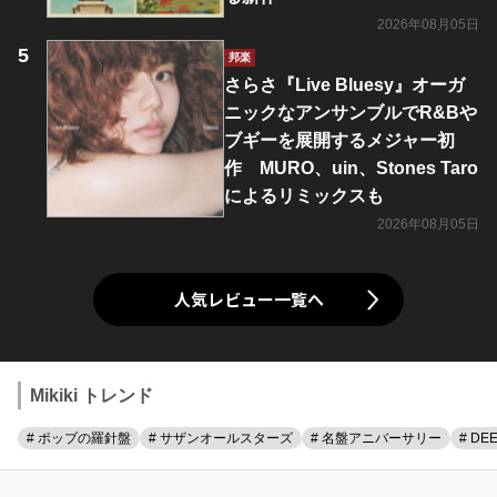
2026年08月05日
邦楽
さらさ『Live Bluesy』オーガ
ニックなアンサンブルでR&Bや
ブギーを展開するメジャー初
作 MURO、uin、Stones Taro
によるリミックスも
2026年08月05日
人気レビュー一覧へ
Mikiki トレンド
# ポップの羅針盤
# サザンオールスターズ
# 名盤アニバーサリー
# DE