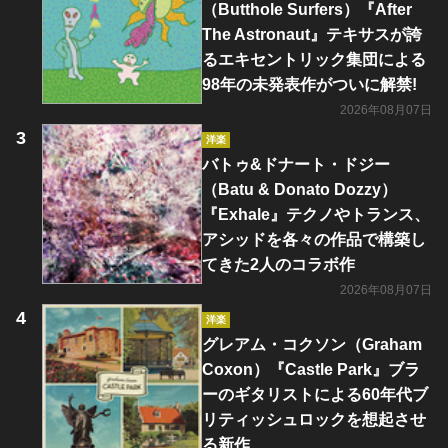
（Butthole Surfers）『After
The Astronaut』テキサスが誇
るエキセントリック集団による
98年の未発表作がついに解禁!
2026年08月07日
洋楽
バトゥ&ドナート・ドジー
（Batu & Donato Dozzy）
『Exhale』テクノやトランス、
アシッドを各々の作品で構築し
てきた2人のコラボ作
2026年08月07日
洋楽
グレアム・コクソン（Graham
Coxon）『Castle Park』ブラ
ーのギタリストによる60年代ブ
リティッシュロックを想起させ
る新作