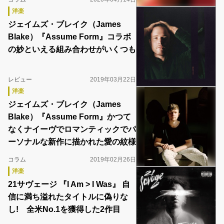
洋楽
ジェイムズ・ブレイク（James
Blake）『Assume Form』コラボ
の妙といえる組み合わせがいくつも
レビュー
2019年03月22日
洋楽
ジェイムズ・ブレイク（James
Blake）『Assume Form』かつて
なくナイーヴでロマンティックでパ
ーソナルな新作に描かれた愛の紋様
コラム
2019年02月26日
洋楽
21サヴェージ 『I Am > I Was』 自
信に満ち溢れたタイトルに偽りな
し! 全米No.1を獲得した2作目