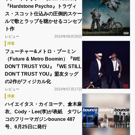
『Hardstone Psycho』トラヴィ
ス・スコット仕込みの圧倒的スケー
ルで歌とラップを聴かせるコンセプ
ト作
レビュー
2024年09月26日
洋楽
フューチャー&メトロ・ブーミン
（Future & Metro Boomin）『WE
DON’T TRUST YOU』『WE STILL
DON’T TRUST YOU』盟友タッグ
の2作がフィジカル化
レビュー
2024年07月17日
洋楽
ハイエイタス・カイヨーテ、倉木麻
衣、Cody・Lee(李)が表紙 タワレ
コのフリーマガジンbounce 487
号、6月25日に発行