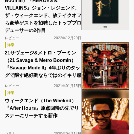
Boomin）『HEROES &
VILLAINS』ジョン・レジェンド、
ザ・ウィークエンド、故テイクオフ
ら豪華ゲストを招聘したトッププロ
デューサーの2作目
レビュー
2022年12月29日
洋楽
21サヴェージ&メトロ・ブーミン
（21 Savage & Metro Boomin）
『Savage Mode II』4年ぶりのタッ
グで醸す絶好調ならではのイキリ感
レビュー
2021年01月15日
洋楽
ウィークエンド（The Weeknd）
『After Hours』原点回帰の先でリ
スナーにリーチする新作
コラム
2020年04月14日