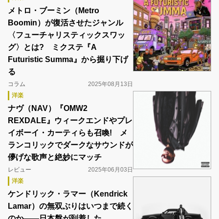
メトロ・ブーミン（Metro
Boomin）が復活させたジャンル
〈フューチャリスティックスワッ
グ〉とは? ミクステ『A
Futuristic Summa』から掘り下げ
る
コラム
2025年08月13日
洋楽
ナヴ（NAV）『OMW2
REXDALE』ウィークエンドやプレ
イボーイ・カーティらも召喚! メ
ランコリックでダークなサウンドが
儚げな歌声と絶妙にマッチ
レビュー
2025年06月03日
洋楽
ケンドリック・ラマー（Kendrick
Lamar）の無双ぶりはいつまで続く
のか――日本盤が到着した