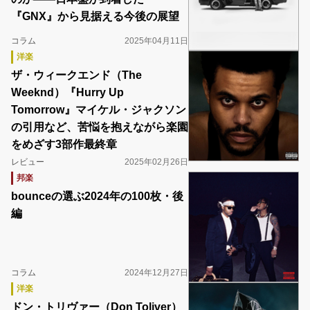
『GNX』から見据える今後の展望
コラム
2025年04月11日
洋楽
ザ・ウィークエンド（The
Weeknd）『Hurry Up
Tomorrow』マイケル・ジャクソン
の引用など、苦悩を抱えながら楽園
をめざす3部作最終章
レビュー
2025年02月26日
邦楽
bounceの選ぶ2024年の100枚・後
編
コラム
2024年12月27日
洋楽
ドン・トリヴァー（Don Toliver）