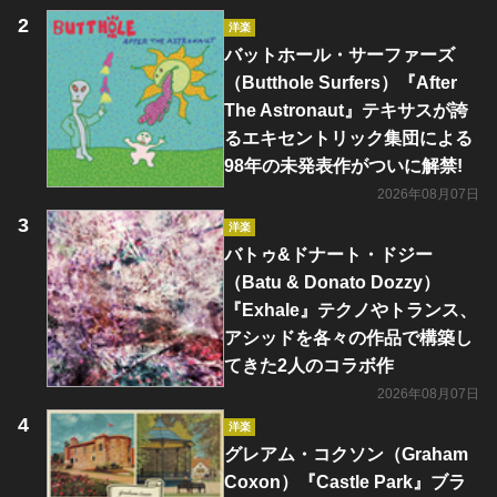
洋楽
バットホール・サーファーズ
（Butthole Surfers）『After
The Astronaut』テキサスが誇
るエキセントリック集団による
98年の未発表作がついに解禁!
2026年08月07日
洋楽
バトゥ&ドナート・ドジー
（Batu & Donato Dozzy）
『Exhale』テクノやトランス、
アシッドを各々の作品で構築し
てきた2人のコラボ作
2026年08月07日
洋楽
グレアム・コクソン（Graham
Coxon）『Castle Park』ブラ