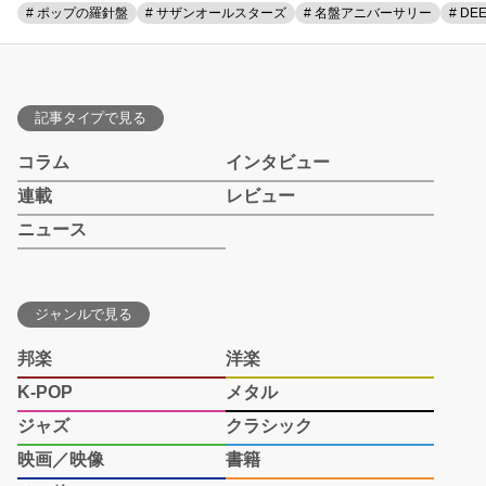
# ポップの羅針盤
# サザンオールスターズ
# 名盤アニバーサリー
# DE
記事タイプで見る
コラム
インタビュー
連載
レビュー
ニュース
ジャンルで見る
邦楽
洋楽
K-POP
メタル
ジャズ
クラシック
映画／映像
書籍