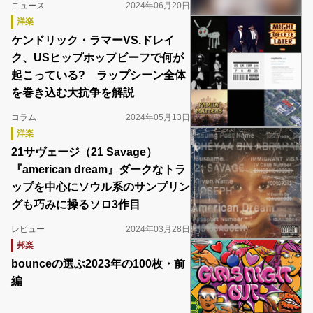
ニュース
2024年06月20日
洋楽
ケンドリック・ラマーVS.ドレイ
ク、USヒップホップビーフで何が
起こっている? ラップシーン全体
を巻き込む大抗争を解説
コラム
2024年05月13日
洋楽
21サヴェージ（21 Savage）
『american dream』ダークなトラ
ップを中心にソウル系のサンプリン
グも巧みに操るソロ3作目
レビュー
2024年03月28日
邦楽
bounceの選ぶ2023年の100枚・前
編