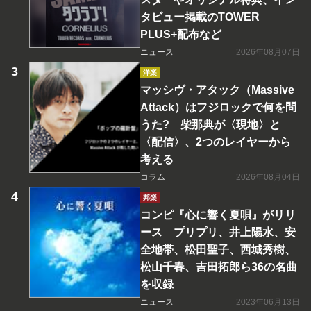
タビュー掲載のTOWER
PLUS+配布など
ニュース
2026年08月07日
洋楽
マッシヴ・アタック（Massive
Attack）はフジロックで何を問
うた? 柴那典が〈現地〉と
〈配信〉、2つのレイヤーから
考える
コラム
2026年08月04日
邦楽
コンピ『心に響く夏唄』がリリ
ース プリプリ、井上陽水、安
全地帯、松田聖子、西城秀樹、
松山千春、吉田拓郎ら36の名曲
を収録
ニュース
2023年06月13日