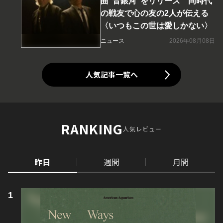
曲“音銀河”をリリース 同時代
の戦友で心の友の2人が伝える
〈いつもこの世は愛しかない〉
ニュース
2026年08月08日
人気記事一覧へ
RANKING
人気レビュー
昨日
週間
月間