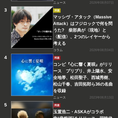
ニュース
2026年08月07日
洋楽
マッシヴ・アタック（Massive
Attack）はフジロックで何を問
うた? 柴那典が〈現地〉と
〈配信〉、2つのレイヤーから
考える
コラム
2026年08月04日
邦楽
コンピ『心に響く夏唄』がリリ
ース プリプリ、井上陽水、安
全地帯、松田聖子、西城秀樹、
松山千春、吉田拓郎ら36の名曲
を収録
ニュース
2023年06月13日
邦楽
玉置浩二・ASKAがコラボ