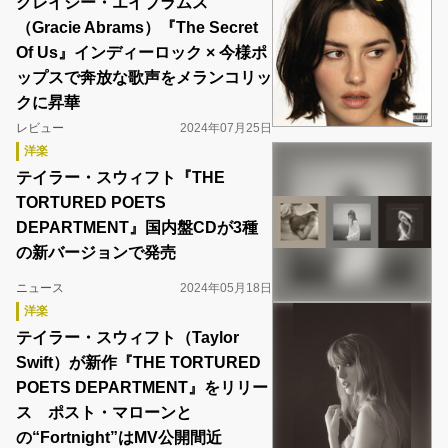
グレイシー・エイブラムス
（Gracie Abrams）『The Secret
Of Us』インディーロック × 今様ポ
ップスで奔放な歌声をメランコリッ
クに昇華
レビュー
2024年07月25日
洋楽
テイラー・スウィフト『THE
TORTURED POETS
DEPARTMENT』国内盤CDが3種
の新バージョンで発売
ニュース
2024年05月18日
洋楽
テイラー・スウィフト（Taylor
Swift）が新作『THE TORTURED
POETS DEPARTMENT』をリリー
ス ポスト・マローンと
の“Fortnight”はMV公開間近