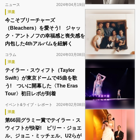
ニュース
2024年04月19日
洋楽
今こそブリーチャーズ
（Bleachers）を愛そう! ジャッ
ク・アントノフの幸福感と喪失感を
内包した4thアルバムを紐解く
コラム
2024年03月08日
洋楽
テイラー・スウィフト（Taylor
Swift）が東京ドームで45曲を歌
う! ついに開幕した〈The Eras
Tour〉初日レポが到着
イベント&ライブ・レポート
2024年02月08日
洋楽
第66回グラミー賞でテイラー・ス
ウィフトが快挙! ビリー・ジョエ
ル、ジョニ・ミッチェル、U2らが