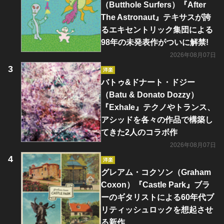
（Butthole Surfers）『After
The Astronaut』テキサスが誇
るエキセントリック集団による
98年の未発表作がついに解禁!
2026年08月07日
洋楽
バトゥ&ドナート・ドジー
（Batu & Donato Dozzy）
『Exhale』テクノやトランス、
アシッドを各々の作品で構築し
てきた2人のコラボ作
2026年08月07日
洋楽
グレアム・コクソン（Graham
Coxon）『Castle Park』ブラ
ーのギタリストによる60年代ブ
リティッシュロックを想起させ
る新作