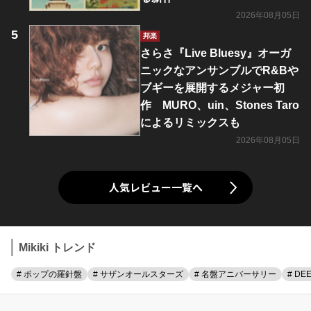
2026年08月05日
邦楽
さらさ『Live Bluesy』オーガ
ニックなアンサンブルでR&Bや
ブギーを展開するメジャー初
作 MURO、uin、Stones Taro
によるリミックスも
2026年08月05日
人気レビュー一覧へ
Mikiki トレンド
# ポップの羅針盤
# サザンオールスターズ
# 名盤アニバーサリー
# DE