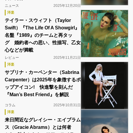
ニュース
2025年12月20日
洋楽
テイラー・スウィフト（Taylor
Swift）『The Life Of A Showgirl』
名盤『1989』のチームと再タッ
グ 婚約者への思い、性描写、乙女
心などが満載
レビュー
2025年11月21日
洋楽
サブリナ・カーペンター（Sabrina
Carpenter）は2025年を象徴するポ
ップアイコン! 快進撃を刻んだ
『Man’s Best Friend』を解説
コラム
2025年10月31日
洋楽
来日間近なグレイシー・エイブラム
ス（Gracie Abrams）とは何者