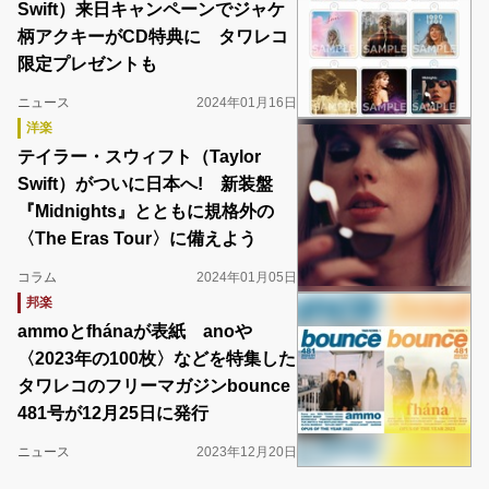
Swift）来日キャンペーンでジャケ
柄アクキーがCD特典に タワレコ
限定プレゼントも
ニュース
2024年01月16日
洋楽
テイラー・スウィフト（Taylor
Swift）がついに日本へ! 新装盤
『Midnights』とともに規格外の
〈The Eras Tour〉に備えよう
コラム
2024年01月05日
邦楽
ammoとfhánaが表紙 anoや
〈2023年の100枚〉などを特集した
タワレコのフリーマガジンbounce
481号が12月25日に発行
ニュース
2023年12月20日