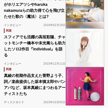
がホリエアツシやharuka
nakamuraらの助力得て心を飛び立
たせた歌の〈魔法〉とは?
インタビュー
2016年02月19日
邦楽
スフィアでも活躍の高垣彩陽、チャ
ットモンチー橋本や末光篤らも助力
したソロ2作目『individual』を語
る
インタビュー
2015年12月11日
邦楽
真綾の初期作品支えた菅野よう子、
詞／楽曲提供した坂本慎太郎やバン
アパなど、坂本真綾にまつわるアー
ティストたち
ディスクガイド
2015年10月05日