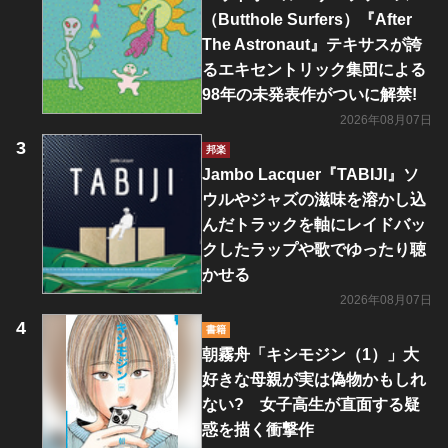
（Butthole Surfers）『After
The Astronaut』テキサスが誇
るエキセントリック集団による
98年の未発表作がついに解禁!
2026年08月07日
邦楽
Jambo Lacquer『TABIJI』ソ
ウルやジャズの滋味を溶かし込
んだトラックを軸にレイドバッ
クしたラップや歌でゆったり聴
かせる
2026年08月07日
書籍
朝霧舟「キシモジン（1）」大
好きな母親が実は偽物かもしれ
ない? 女子高生が直面する疑
惑を描く衝撃作