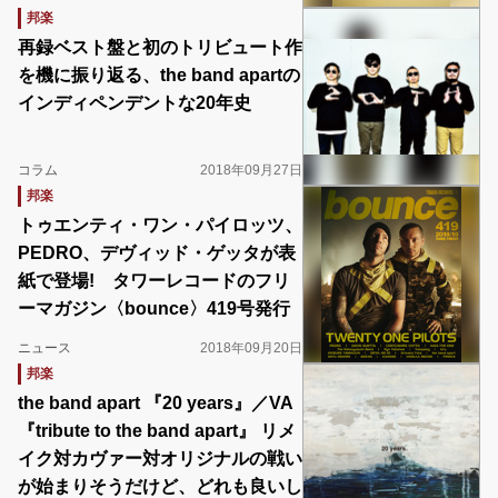
邦楽
再録ベスト盤と初のトリビュート作
を機に振り返る、the band apartの
インディペンデントな20年史
コラム
2018年09月27日
邦楽
トゥエンティ・ワン・パイロッツ、
PEDRO、デヴィッド・ゲッタが表
紙で登場! タワーレコードのフリ
ーマガジン〈bounce〉419号発行
ニュース
2018年09月20日
邦楽
the band apart 『20 years』／VA
『tribute to the band apart』 リメ
イク対カヴァー対オリジナルの戦い
が始まりそうだけど、どれも良いし