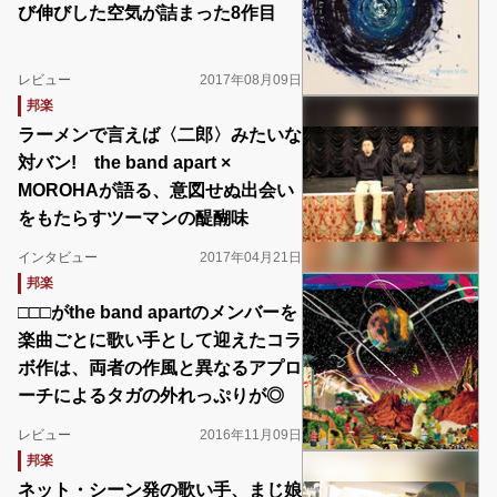
び伸びした空気が詰まった8作目
レビュー
2017年08月09日
邦楽
ラーメンで言えば〈二郎〉みたいな
対バン! the band apart ×
MOROHAが語る、意図せぬ出会い
をもたらすツーマンの醍醐味
インタビュー
2017年04月21日
邦楽
□□□がthe band apartのメンバーを
楽曲ごとに歌い手として迎えたコラ
ボ作は、両者の作風と異なるアプロ
ーチによるタガの外れっぷりが◎
レビュー
2016年11月09日
邦楽
ネット・シーン発の歌い手、まじ娘