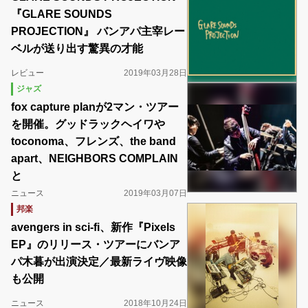
『GLARE SOUNDS
PROJECTION』 バンアパ主宰レー
ベルが送り出す驚異の才能
レビュー
2019年03月28日
ジャズ
fox capture planが2マン・ツアー
を開催。グッドラックヘイワや
toconoma、フレンズ、the band
apart、NEIGHBORS COMPLAIN
と
ニュース
2019年03月07日
邦楽
avengers in sci-fi、新作『Pixels
EP』のリリース・ツアーにバンア
パ木暮が出演決定／最新ライヴ映像
も公開
ニュース
2018年10月24日