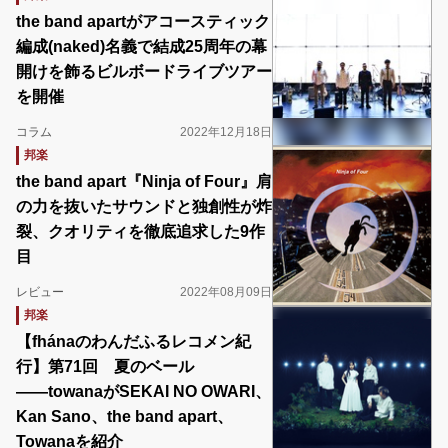
the band apartがアコースティック
編成(naked)名義で結成25周年の幕
開けを飾るビルボードライブツアー
を開催
コラム
2022年12月18日
邦楽
the band apart『Ninja of Four』肩
の力を抜いたサウンドと独創性が炸
裂、クオリティを徹底追求した9作
目
レビュー
2022年08月09日
邦楽
【fhánaのわんだふるレコメン紀
行】第71回 夏のベール
――towanaがSEKAI NO OWARI、
Kan Sano、the band apart、
Towanaを紹介