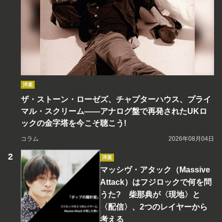
洋楽
ザ・ストーン・ローゼズ、チャプターハウス、プライ
マル・スクリーム――アナログ盤で再発されたUKロ
ックの金字塔を今こそ聴こう!
コラム
2026年08月04日
洋楽
マッシヴ・アタック（Massive
Attack）はフジロックで何を問
うた? 柴那典が〈現地〉と
〈配信〉、2つのレイヤーから
考える