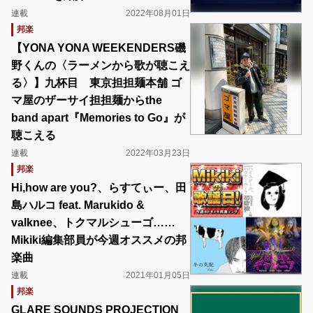
連載
2022年08月01日
邦楽
【YONA YONA WEEKENDERS磯
野くんの〈ラーメンから歌が聴こえ
る〉】九杯目 東京担担麺本舗 ゴ
マ屋のザーサイ担担麺からthe
band apart『Memories to Go』が
聴こえる
連載
2022年03月23日
邦楽
Hi,how are you?、らすてぃー、田
島ハルコ feat. Marukido &
valknee、トクマルシューゴ……
Mikiki編集部員が今週オススメの邦
楽曲
連載
2021年01月05日
邦楽
GLARE SOUNDS PROJECTION