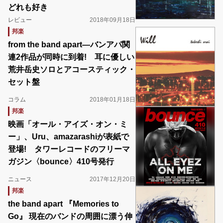
どれも好き
レビュー
2018年09月18日
邦楽
from the band apart―バンアパ関
連2作品が同時に到着! 耳に優しい
荒井岳史ソロとアコースティック・
セット盤
コラム
2018年01月18日
邦楽
映画「オール・アイズ・オン・ミ
ー」、Uru、amazarashiが表紙で
登場! タワーレコードのフリーマ
ガジン〈bounce〉410号発行
ニュース
2017年12月20日
邦楽
the band apart 『Memories to
Go』 現在のバンドの周囲に漂う伸