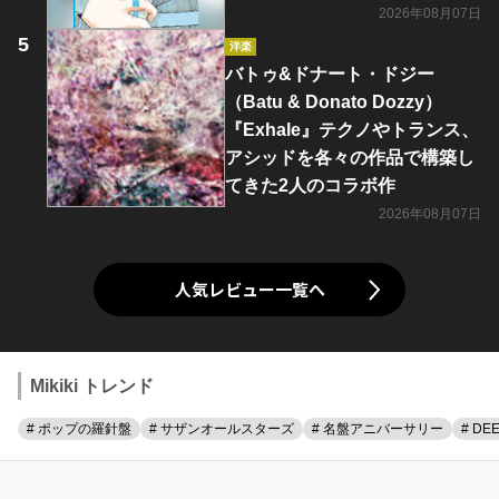
2026年08月07日
洋楽
バトゥ&ドナート・ドジー
（Batu & Donato Dozzy）
『Exhale』テクノやトランス、
アシッドを各々の作品で構築し
てきた2人のコラボ作
2026年08月07日
人気レビュー一覧へ
Mikiki トレンド
# ポップの羅針盤
# サザンオールスターズ
# 名盤アニバーサリー
# DE