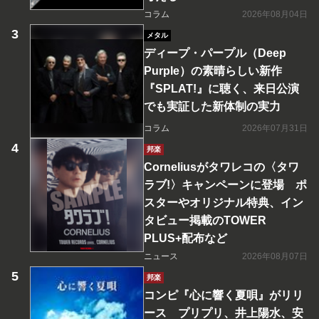
コラム
2026年08月04日
メタル
ディープ・パープル（Deep
Purple）の素晴らしい新作
『SPLAT!』に聴く、来日公演
でも実証した新体制の実力
コラム
2026年07月31日
邦楽
Corneliusがタワレコの〈タワ
ラブ!〉キャンペーンに登場 ポ
スターやオリジナル特典、イン
タビュー掲載のTOWER
PLUS+配布など
ニュース
2026年08月07日
邦楽
コンピ『心に響く夏唄』がリリ
ース プリプリ、井上陽水、安