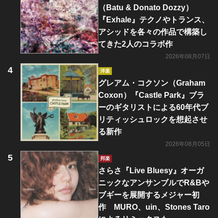
（Batu & Donato Dozzy）
『Exhale』テクノやトランス、
アシッドを各々の作品で構築し
てきた2人のコラボ作
2026年08月07日
洋楽
グレアム・コクソン（Graham
Coxon）『Castle Park』ブラ
ーのギタリストによる60年代ブ
リティッシュロックを想起させ
る新作
2026年08月05日
邦楽
さらさ『Live Bluesy』オーガ
ニックなアンサンブルでR&Bや
ブギーを展開するメジャー初
作 MURO、uin、Stones Taro