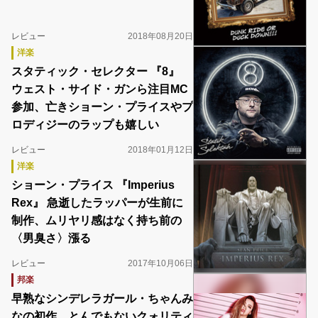
レビュー
2018年08月20日
洋楽
スタティック・セレクター 『8』
ウェスト・サイド・ガンら注目MC
参加、亡きショーン・プライスやプ
ロディジーのラップも嬉しい
レビュー
2018年01月12日
洋楽
ショーン・プライス 『Imperius
Rex』 急逝したラッパーが生前に
制作、ムリヤリ感はなく持ち前の
〈男臭さ〉漲る
レビュー
2017年10月06日
邦楽
早熟なシンデレラガール・ちゃんみ
なの初作、とんでもないクォリティ