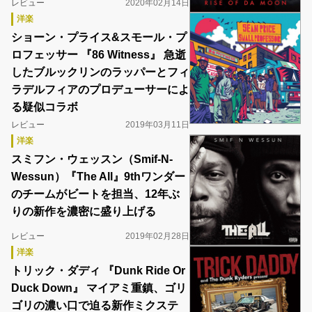
レビュー
2020年02月14日
洋楽
ショーン・プライス&スモール・プ
ロフェッサー 『86 Witness』 急逝
したブルックリンのラッパーとフィ
ラデルフィアのプロデューサーによ
る疑似コラボ
レビュー
2019年03月11日
洋楽
スミフン・ウェッスン（Smif-N-
Wessun）『The All』9thワンダー
のチームがビートを担当、12年ぶ
りの新作を濃密に盛り上げる
レビュー
2019年02月28日
洋楽
トリック・ダディ 『Dunk Ride Or
Duck Down』 マイアミ重鎮、ゴリ
ゴリの濃い口で迫る新作ミクステ