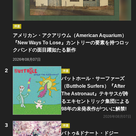
洋楽
アメリカン・アクアリウム（American Aquarium）
『New Ways To Lose』カントリーの要素を持つロッ
クバンドの面目躍如たる新作
2026年08月07日
洋楽
バットホール・サーファーズ
（Butthole Surfers）『After
The Astronaut』テキサスが誇
るエキセントリック集団による
98年の未発表作がついに解禁!
2026年08月07日
洋楽
バトゥ&ドナート・ドジー