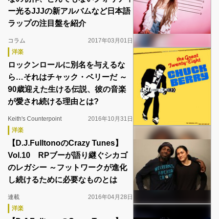
ー光るJJJの新アルバムなど日本語
ラップの注目盤を紹介
コラム
2017年03月01日
洋楽
ロックンロールに別名を与えるな
ら…それはチャック・ベリーだ ～
90歳迎えた生ける伝説、彼の音楽
が愛され続ける理由とは?
Keith's Counterpoint
2016年10月31日
洋楽
【D.J.FulltonoのCrazy Tunes】
Vol.10 RPブーが語り継ぐシカゴ
のレガシー ～フットワークが進化
し続けるために必要なものとは
連載
2016年04月28日
洋楽