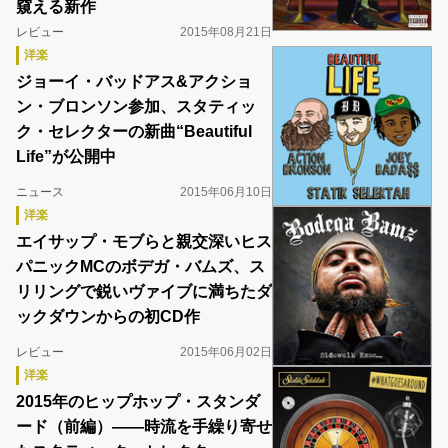
窺える新作
レビュー
2015年08月21日
洋楽
ジョーイ・バッドアス&アクショ
ン・ブロンソン参加、スタティッ
ク・セレクターの新曲“Beautiful
Life”が公開中
ニュース
2015年06月10日
洋楽
エイサップ・モブらと親交深いヒス
パニックMCのボデガ・バムズ、ス
リリングで鋭いヴァイブに満ちたダ
ックダウンからの初CD作
レビュー
2015年06月02日
洋楽
2015年のヒップホップ・スタンダ
ード（前編）――時流を手繰り寄せ