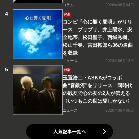
コラム
2026年08月04日
邦楽
コンピ『心に響く夏唄』がリリ
ース プリプリ、井上陽水、安
全地帯、松田聖子、西城秀樹、
松山千春、吉田拓郎ら36の名曲
を収録
ニュース
2023年06月13日
邦楽
玉置浩二・ASKAがコラボ
曲“音銀河”をリリース 同時代
の戦友で心の友の2人が伝える
〈いつもこの世は愛しかない〉
ニュース
2026年08月08日
人気記事一覧へ