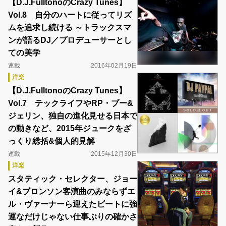
【D.J.FulltonoのCrazy Tunes】
Vol.8 自分のハートに従ってリズ
ムを追求し続ける ～トラックスマ
ンが語るDJ／プロデューサーとし
ての美学
連載
2016年02月19日
洋楽
【D.J.FulltonoのCrazy Tunes】
Vol.7 テックライフやRP・ブー&
ジェリン、独自の進化見せる日本で
の動きなど、2015年ジュークをざ
っくり総括&個人的見解
連載
2015年12月30日
洋楽
スタティック・セレクター、ジョー
イ&ブロンソン客演曲のみならずエ
ル・ヴァーナーら迎えたビートに強
運なだけじゃない仕事ぶりの確かさ