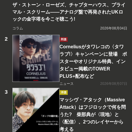
ザ・ストーン・ローゼズ、チャプターハウス、プライ
マル・スクリーム――アナログ盤で再発されたUKロ
ックの金字塔を今こそ聴こう!
コラム
2026年08月04日
邦楽
Corneliusがタワレコの〈タワ
ラブ!〉キャンペーンに登場 ポ
スターやオリジナル特典、イン
タビュー掲載のTOWER
PLUS+配布など
ニュース
2026年08月07日
洋楽
マッシヴ・アタック（Massive
Attack）はフジロックで何を問
うた? 柴那典が〈現地〉と
〈配信〉、2つのレイヤーから
考える