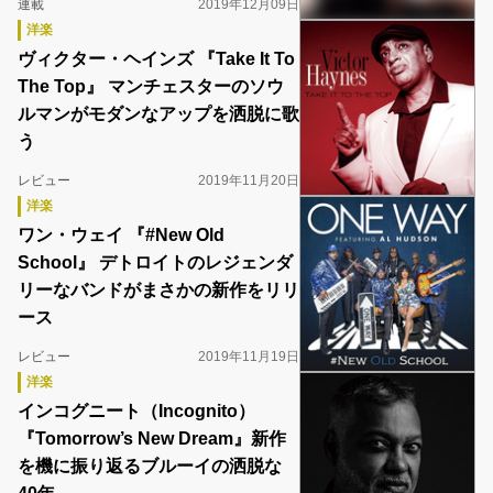
連載
2019年12月09日
洋楽
ヴィクター・ヘインズ 『Take It To
The Top』 マンチェスターのソウ
ルマンがモダンなアップを洒脱に歌
う
レビュー
2019年11月20日
洋楽
ワン・ウェイ 『#New Old
School』 デトロイトのレジェンダ
リーなバンドがまさかの新作をリリ
ース
レビュー
2019年11月19日
洋楽
インコグニート（Incognito）
『Tomorrow’s New Dream』新作
を機に振り返るブルーイの洒脱な