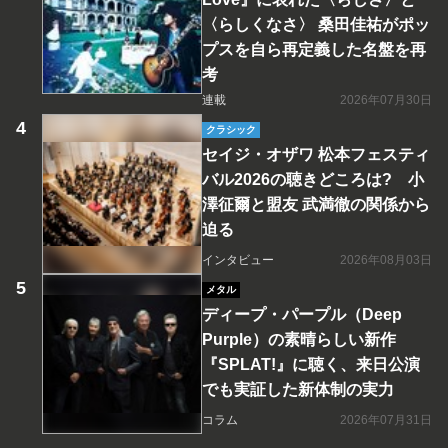
〈らしくなさ〉 桑田佳祐がポッ
プスを自ら再定義した名盤を再
考
連載
2026年07月30日
クラシック
セイジ・オザワ 松本フェスティ
バル2026の聴きどころは? 小
澤征爾と盟友 武満徹の関係から
迫る
インタビュー
2026年08月03日
メタル
ディープ・パープル（Deep
Purple）の素晴らしい新作
『SPLAT!』に聴く、来日公演
でも実証した新体制の実力
コラム
2026年07月31日