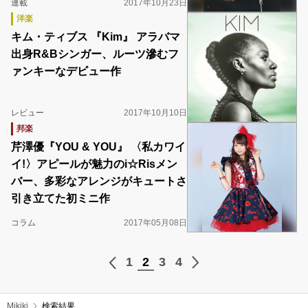
連載
2017年10月23日
洋楽
キム・ティブス 『Kim』 アラバマ
出身R&Bシンガー、ルーツ滲むフ
ァンキーなデビュー作
レビュー
2017年10月10日
邦楽
芹澤優『YOU & YOU』 〈私カワイ
イ!〉アピールが魅力のi☆Risメン
バー、多彩なアレンジがキュートさ
引き立てた初ミニ作
コラム
2017年05月08日
1
2
3
4
Mikiki
検索結果