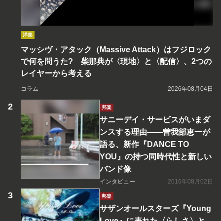
洋楽
マッシヴ・アタック（Massive Attack）はフジロック
で何を問うた? 柴那典が〈現地〉と〈配信〉、2つの
レイヤーから考える
コラム
2026年08月04日
邦楽
サニーデイ・サービスがいまダ
ンスする理由――曽我部恵一が
語る、新作『DANCE TO
YOU』の持つ同時代性と新しい
バンド像
インタビュー
2016年08月02日
邦楽
サザンオールスターズ『Young
Love』に表れた〈らしさ〉と