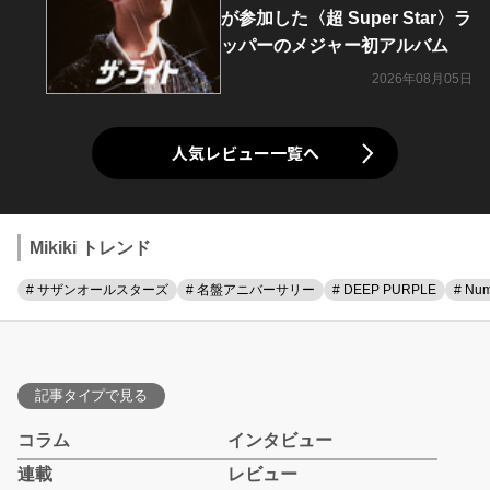
が参加した〈超 Super Star〉ラ
ッパーのメジャー初アルバム
2026年08月05日
人気レビュー一覧へ
Mikiki トレンド
# サザンオールスターズ
# 名盤アニバーサリー
# DEEP PURPLE
# Num
記事タイプで見る
コラム
インタビュー
連載
レビュー