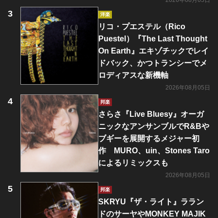
2026年08月05日
洋楽
リコ・プエステル（Rico
Puestel）『The Last Thought
On Earth』エキゾチックでレイ
ドバック、かつトランシーでメ
ロディアスな新機軸
2026年08月05日
邦楽
さらさ『Live Bluesy』オーガ
ニックなアンサンブルでR&Bや
ブギーを展開するメジャー初
作 MURO、uin、Stones Taro
によるリミックスも
2026年08月05日
邦楽
SKRYU『ザ・ライト』ララン
ドのサーヤやMONKEY MAJIK