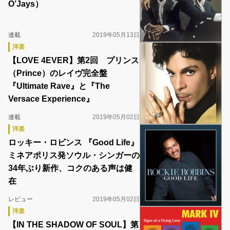
O’Jays）
連載
2019年05月13日
洋楽
【LOVE 4EVER】第2回 プリンス
（Prince）のレイヴ完全盤
『Ultimate Rave』と『The
Versace Experience』
連載
2019年05月02日
洋楽
ロッキー・ロビンス 『Good Life』
ミネアポリス発ソウル・シンガーの
34年ぶり新作、コクのある声は健
在
レビュー
2019年05月02日
洋楽
【IN THE SHADOW OF SOUL】第