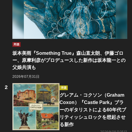
邦楽
坂本美雨『Something True』森山直太朗、伊藤ゴロ
ー、原摩利彦がプロデュースした新作は坂本龍一との
父娘共演も
2026年07月31日
洋楽
グレアム・コクソン（Graham
Coxon）『Castle Park』ブラ
ーのギタリストによる60年代ブ
リティッシュロックを想起させ
る新作