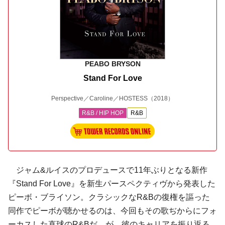
PEABO BRYSON
Stand For Love
Perspective／Caroline／HOSTESS
（2018）
R&B / HIP HOP
R&B
ジャム&ルイスのプロデュースで11年ぶりとなる新作
『Stand For Love』を新生パースペクティヴから発表した
ピーボ・ブライソン。クラシックなR&Bの復権を謳った
同作でピーボが聴かせるのは、今回もその歌ぢからにフォ
ーカスした直球のR&Bだ。が、彼のキャリアを振り返る