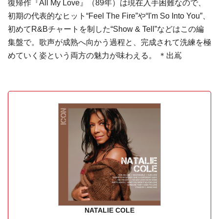
復帰作『All My Love』（89年）は現在入手困難なので、
初期の代表的なヒット“Feel The Fire”や“I'm So Into You”、
初めてR&Bチャートを制した“Show & Tell”などはこの編
集盤で。歌声が成熟へ向かう過程と、完成されて洗練を極
めていく姿という両方の魅力が味わえる。 ＊出嶌
NATALIE COLE