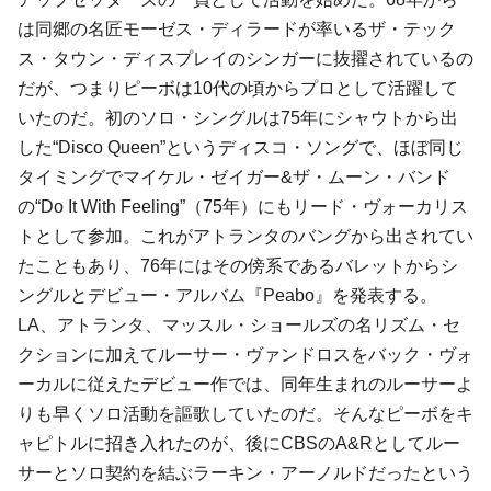
は同郷の名匠モーゼス・ディラードが率いるザ・テック
ス・タウン・ディスプレイのシンガーに抜擢されているの
だが、つまりピーボは10代の頃からプロとして活躍して
いたのだ。初のソロ・シングルは75年にシャウトから出
した“Disco Queen”というディスコ・ソングで、ほぼ同じ
タイミングでマイケル・ゼイガー&ザ・ムーン・バンド
の“Do It With Feeling”（75年）にもリード・ヴォーカリス
トとして参加。これがアトランタのバングから出されてい
たこともあり、76年にはその傍系であるバレットからシ
ングルとデビュー・アルバム『Peabo』を発表する。
LA、アトランタ、マッスル・ショールズの名リズム・セ
クションに加えてルーサー・ヴァンドロスをバック・ヴォ
ーカルに従えたデビュー作では、同年生まれのルーサーよ
りも早くソロ活動を謳歌していたのだ。そんなピーボをキ
ャピトルに招き入れたのが、後にCBSのA&Rとしてルー
サーとソロ契約を結ぶラーキン・アーノルドだったという