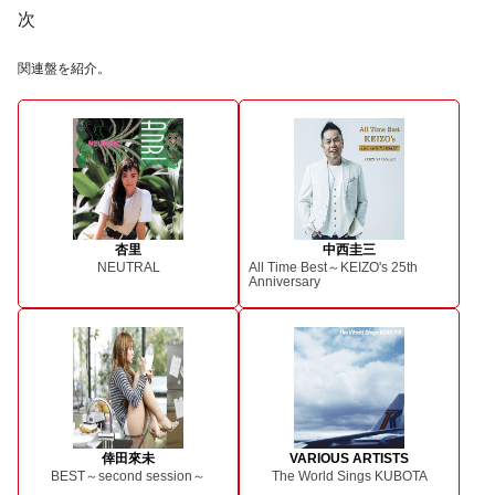
次
関連盤を紹介。
杏里
中西圭三
NEUTRAL
All Time Best～KEIZO's 25th
Anniversary
倖田來未
VARIOUS ARTISTS
BEST～second session～
The World Sings KUBOTA