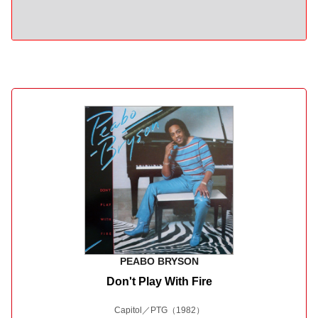
PEABO BRYSON
Don't Play With Fire
Capitol／PTG
（1982）