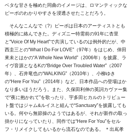
ベタな甘さを極めた同曲のイメージは、ロマンティックな
ピーボのわかりやすさを浸透させたことだろう。
そんなこんなで（?）ピーボは日本のアーティストとも
積極的に絡んできた。ディズニー特需前の91年に杏里
と“Voice Of My Heart”で共演しているのは例外的だが、中
西圭三との“What I Do For LOVE”（97年）をはじめ、倖田
來未とはかの“A Whole New World”（2006年）を披露、ラ
イヴ音源となるKの“Bridge Over Troubled Water”（2007
年）、石井竜也の“WALKING”（2010年）、小柳ゆき
の“Here For You”（2014年）など、日本作品への登場はか
なり多いほうだろう。また、久保田利伸の英詞カヴァー集
で“夜に抱かれて”を歌ったり、宇多田ヒカルのトリビュー
ト盤ではジャム&ルイスと組んで“Sanctuary”を披露しても
いる。何やら無節操のようではあるが、それが新作の取っ
掛かりになっていたり、同作では“Here For You”をセル
フ・リメイクしてもいるから流石なのである。 ＊出嶌孝