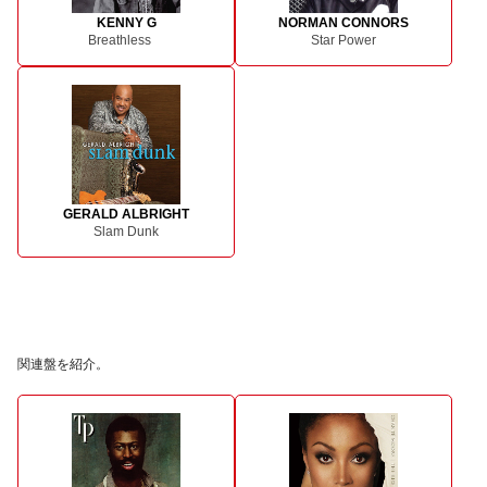
KENNY G
NORMAN CONNORS
Breathless
Star Power
GERALD ALBRIGHT
Slam Dunk
関連盤を紹介。