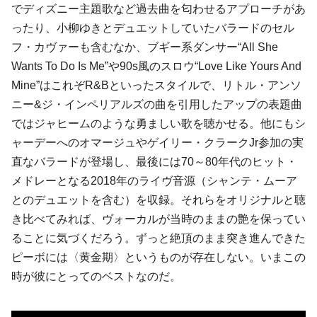
でディズニー主題歌など過去曲を匂わせるアプローチがあ
ったり、小柳ゆきとデュエットしていたバラードのセル
フ・カヴァーも含むなか、ブギー系ダンサー“All She
Wants To Do Is Me”や90s風のスロウ“Love Like Yours And
Mine”はこれぞR&Bといったスタイルで、リトル・アンソ
ニー&ジ・インペリアルズの曲を引用したアップの表題曲
ではジャヒームのような勇ましい歌を聴かせる。他にもシ
ャーデーへのオマージュやゲイリー・クラークJr参加の実
直なバラードが登場し、最後には70～80年代のヒット・
メドレーとなる2018年のライヴ音源（シャンテ・ムーア
とのデュエットを含む）を収録。それらをオリジナルと聴
き比べてみれば、ヴォーカルが当時のままの艶を保ってい
ることに気づくだろう。ずっと絶頂のまま突き進んできた
ピーボには〈黄金期〉というものが存在しない。いまこの
時が彼にとってのベストなのだ。