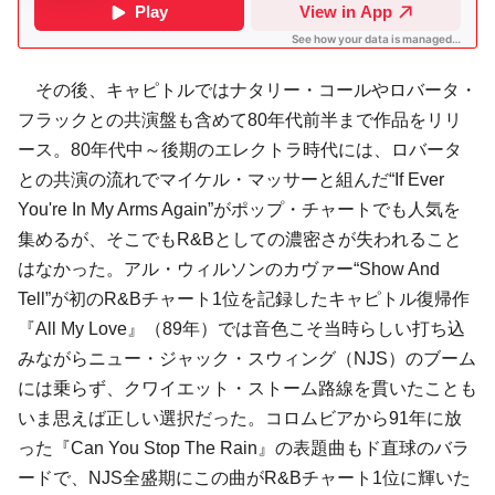
その後、キャピトルではナタリー・コールやロバータ・
フラックとの共演盤も含めて80年代前半まで作品をリリ
ース。80年代中～後期のエレクトラ時代には、ロバータ
との共演の流れでマイケル・マッサーと組んだ“If Ever
You're In My Arms Again”がポップ・チャートでも人気を
集めるが、そこでもR&Bとしての濃密さが失われること
はなかった。アル・ウィルソンのカヴァー“Show And
Tell”が初のR&Bチャート1位を記録したキャピトル復帰作
『All My Love』（89年）では音色こそ当時らしい打ち込
みながらニュー・ジャック・スウィング（NJS）のブーム
には乗らず、クワイエット・ストーム路線を貫いたことも
いま思えば正しい選択だった。コロムビアから91年に放
った『Can You Stop The Rain』の表題曲もド直球のバラ
ードで、NJS全盛期にこの曲がR&Bチャート1位に輝いた