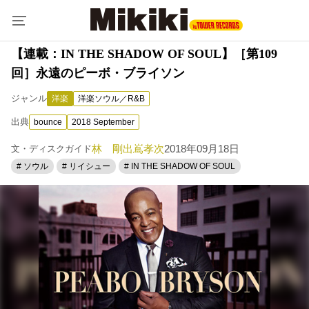
【連載：IN THE SHADOW OF SOUL】［第109
回］永遠のピーボ・ブライソン
ジャンル
洋楽
洋楽ソウル／R&B
出典
bounce
2018 September
林 剛
出嶌孝次
2018年09月18日
文・ディスクガイド
# ソウル
# リイシュー
# IN THE SHADOW OF SOUL