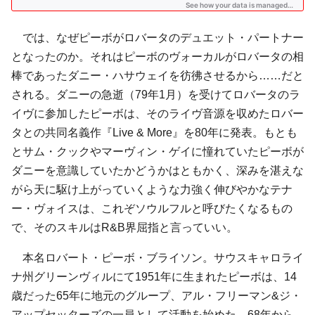
では、なぜピーボがロバータのデュエット・パートナー
となったのか。それはピーボのヴォーカルがロバータの相
棒であったダニー・ハサウェイを彷彿させるから……だと
される。ダニーの急逝（79年1月）を受けてロバータのラ
イヴに参加したピーボは、そのライヴ音源を収めたロバー
タとの共同名義作『Live & More』を80年に発表。もとも
とサム・クックやマーヴィン・ゲイに憧れていたピーボが
ダニーを意識していたかどうかはともかく、深みを湛えな
がら天に駆け上がっていくような力強く伸びやかなテナ
ー・ヴォイスは、これぞソウルフルと呼びたくなるもの
で、そのスキルはR&B界屈指と言っていい。
本名ロバート・ピーボ・ブライソン。サウスキャロライ
ナ州グリーンヴィルにて1951年に生まれたピーボは、14
歳だった65年に地元のグループ、アル・フリーマン&ジ・
アップセッターズの一員として活動を始めた。68年から