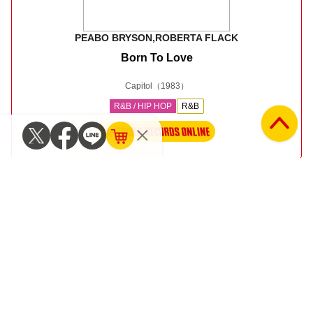
PEABO BRYSON,ROBERTA FLACK
Born To Love
Capitol
（1983）
R&B / HIP HOP
R&B
ピーボがロバータを招く形になってのデュエット作第2
弾。バート・バカラック&キャロル・ベイヤー・セイガ
ー、ボブ・クルー&ボブ・ゴーディオらポピュラー界の名
匠たちが揃った豪勢な一枚で、マイケル・マッサー&ジェ
リー・ゴフィン作の“Tonight, I Celebrate My Love”はピー
ボの包容力に満ちた歌声を印象づける世界的なヒットに。
80年代きってのデュエット盤だ。 ＊出嶌