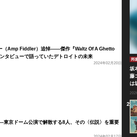
p Fiddler）追悼――傑作『Waltz Of A Ghetto
初インタビューで語っていたデトロイトの未来
邦
2024年02月20日
坂
藤
は
20
曲――東京ドーム公演で解散する8人、その〈伝説〉を重要
2024年02月17日