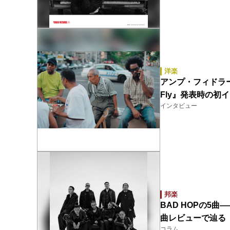
洋楽
アンプ・フィドラー（Am
Fly』発表時の
インタビュー
邦楽
BAD HOPの5
曲レビューで辿る
コラム