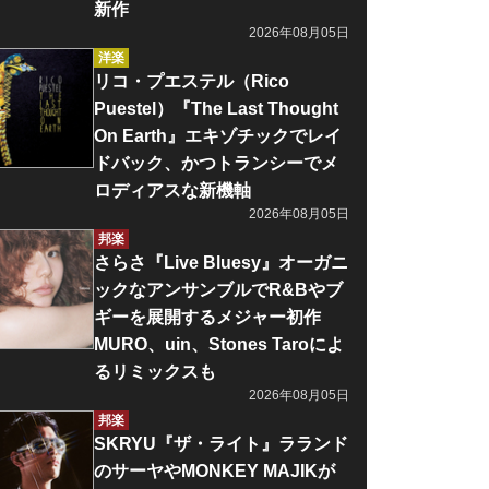
新作
2026年08月05日
洋楽
リコ・プエステル（Rico
Puestel）『The Last Thought
On Earth』エキゾチックでレイ
ドバック、かつトランシーでメ
ロディアスな新機軸
2026年08月05日
邦楽
さらさ『Live Bluesy』オーガニ
ックなアンサンブルでR&Bやブ
ギーを展開するメジャー初作
MURO、uin、Stones Taroによ
るリミックスも
2026年08月05日
邦楽
SKRYU『ザ・ライト』ラランド
のサーヤやMONKEY MAJIKが