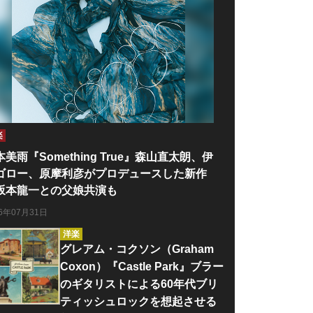
楽
本美雨『Something True』森山直太朗、伊
ゴロー、原摩利彦がプロデュースした新作
坂本龍一との父娘共演も
26年07月31日
洋楽
グレアム・コクソン（Graham
Coxon）『Castle Park』ブラー
のギタリストによる60年代ブリ
ティッシュロックを想起させる