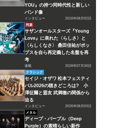
YOU』の持つ同時代性と新しい
バンド像
インタビュー
2016年08月02日
邦楽
サザンオールスターズ『Young
Love』に表れた〈らしさ〉と
〈らしくなさ〉 桑田佳祐がポッ
プスを自ら再定義した名盤を再
考
連載
2026年07月30日
クラシック
セイジ・オザワ 松本フェスティ
バル2026の聴きどころは? 小
澤征爾と盟友 武満徹の関係から
迫る
インタビュー
2026年08月03日
メタル
ディープ・パープル（Deep
Purple）の素晴らしい新作