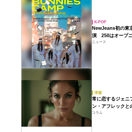
K-POP
NewJeans初
演 250はオープ
ニュース
洋楽
常に恋するジェニファ
ン・アフレックとの復
コラム