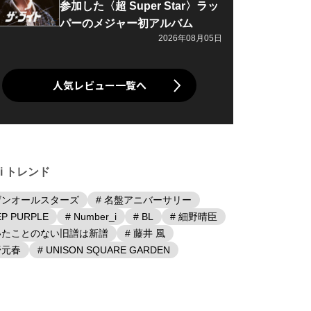
参加した〈超 Super Star〉ラッ
パーのメジャー初アルバム
2026年08月05日
人気レビュー一覧へ
iki トレンド
ザンオールスターズ
# 名盤アニバーサリー
EP PURPLE
# Number_i
# BL
# 細野晴臣
聴いたことのない旧譜は新譜
# 藤井 風
野元春
# UNISON SQUARE GARDEN