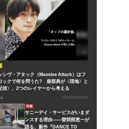
楽
シヴ・アタック（Massive Attack）はフ
ロックで何を問うた? 柴那典が〈現地〉と
配信〉、2つのレイヤーから考える
ム
2026年08月04日
邦楽
サニーデイ・サービスがいまダ
ンスする理由――曽我部恵一が
語る、新作『DANCE TO