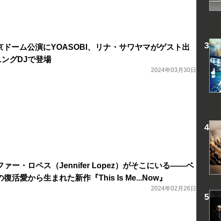
の東京ドーム公演にYOASOBI、リナ・サワヤマがゲスト出
ニングDJで登場
2024年03月30日
ー・ロペス（Jennifer Lopez）がそこにいる――ベ
活愛から生まれた新作『This Is Me...Now』
2024年02月26日