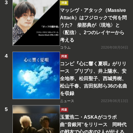
洋楽
マッシヴ・アタック（Massive
Attack）はフジロックで何を問
うた? 柴那典が〈現地〉と
〈配信〉、2つのレイヤーから
考える
コラム
2026年08月04日
邦楽
コンピ『心に響く夏唄』がリリ
ース プリプリ、井上陽水、安
全地帯、松田聖子、西城秀樹、
松山千春、吉田拓郎ら36の名曲
を収録
ニュース
2023年06月13日
邦楽
玉置浩二・ASKAがコラボ
曲“音銀河”をリリース 同時代
の戦友で心の友の2人が伝える