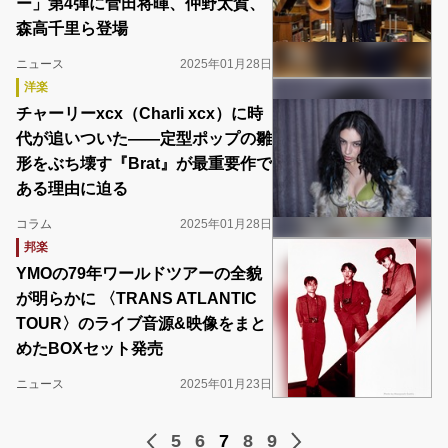
ー」第4弾に菅田将暉、仲野太賀、
森高千里ら登場
ニュース
2025年01月28日
洋楽
チャーリーxcx（Charli xcx）に時
代が追いついた――定型ポップの雛
形をぶち壊す『Brat』が最重要作で
ある理由に迫る
コラム
2025年01月28日
邦楽
YMOの79年ワールドツアーの全貌
が明らかに 〈TRANS ATLANTIC
TOUR〉のライブ音源&映像をまと
めたBOXセット発売
ニュース
2025年01月23日
5
6
7
8
9