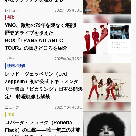
レビュー
2025年05月13日
邦楽
YMO、激動の79年を隈なく堪能!
歴史的ライブを捉えた
BOX『TRANS ATLANTIC
TOUR』の聴きどころを紹介
コラム
2025年04月25日
映画／映像
レッド・ツェッペリン（Led
Zeppelin）初の公式ドキュメンタ
リー映画「ビカミング」日本公開決
定! 特報映像も解禁
ニュース
2025年04月18日
洋楽
ロバータ・フラック（Roberta
Flack）の面影――唯一無二の才能