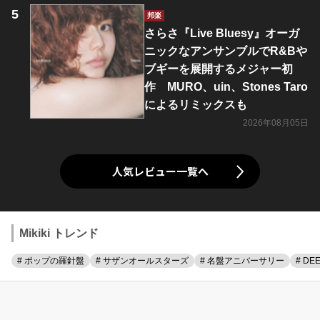
邦楽
さらさ『Live Bluesy』オーガ
ニックなアンサンブルでR&Bや
ブギーを展開するメジャー初
作 MURO、uin、Stones Taro
によるリミックスも
2026年08月05日
人気レビュー一覧へ
Mikiki トレンド
# ポップの羅針盤
# サザンオールスターズ
# 名盤アニバーサリー
# DE