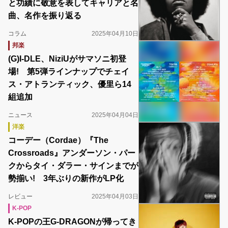
と功績に敬意を表してキャリアと名
曲、名作を振り返る
コラム
2025年04月10日
邦楽
(G)I-DLE、NiziUがサマソニ初登
場! 第5弾ラインナップでチェイ
ス・アトランティック、優⾥ら14
組追加
ニュース
2025年04月04日
洋楽
コーデー（Cordae）『The
Crossroads』アンダーソン・パー
クからタイ・ダラー・サインまでが
勢揃い! 3年ぶりの新作がLP化
レビュー
2025年04月03日
K-POP
K-POPの王G-DRAGONが帰ってき