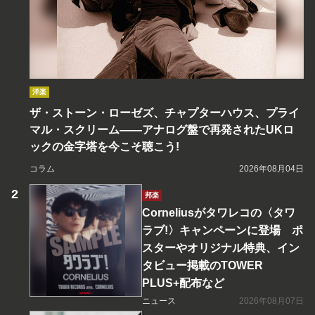
洋楽
ザ・ストーン・ローゼズ、チャプターハウス、プライ
マル・スクリーム――アナログ盤で再発されたUKロ
ックの金字塔を今こそ聴こう!
コラム
2026年08月04日
邦楽
Corneliusがタワレコの〈タワ
ラブ!〉キャンペーンに登場 ポ
スターやオリジナル特典、イン
タビュー掲載のTOWER
PLUS+配布など
ニュース
2026年08月07日