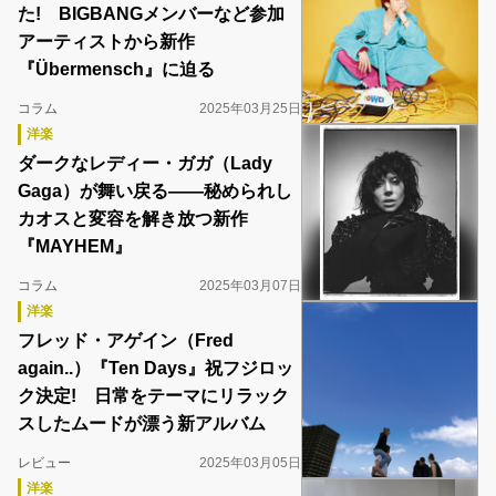
た! BIGBANGメンバーなど参加
アーティストから新作
『Übermensch』に迫る
コラム
2025年03月25日
洋楽
ダークなレディー・ガガ（Lady
Gaga）が舞い戻る――秘められし
カオスと変容を解き放つ新作
『MAYHEM』
コラム
2025年03月07日
洋楽
フレッド・アゲイン（Fred
again..）『Ten Days』祝フジロッ
ク決定! 日常をテーマにリラック
スしたムードが漂う新アルバム
レビュー
2025年03月05日
洋楽