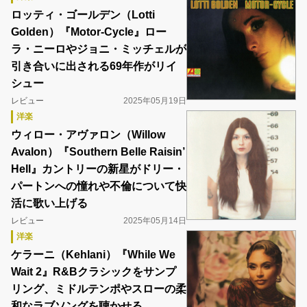
ロッティ・ゴールデン（Lotti
Golden）『Motor-Cycle』ロー
ラ・ニーロやジョニ・ミッチェルが
引き合いに出される69年作がリイ
シュー
レビュー
2025年05月19日
洋楽
ウィロー・アヴァロン（Willow
Avalon）『Southern Belle Raisin’
Hell』カントリーの新星がドリー・
パートンへの憧れや不倫について快
活に歌い上げる
レビュー
2025年05月14日
洋楽
ケラーニ（Kehlani）『While We
Wait 2』R&Bクラシックをサンプ
リング、ミドルテンポやスローの柔
和なラブソングを聴かせる