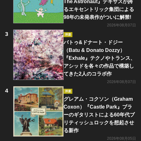
The Astronaut』テキサスが誇
るエキセントリック集団による
98年の未発表作がついに解禁!
2026年08月07日
洋楽
バトゥ&ドナート・ドジー
（Batu & Donato Dozzy）
『Exhale』テクノやトランス、
アシッドを各々の作品で構築し
てきた2人のコラボ作
2026年08月07日
洋楽
グレアム・コクソン（Graham
Coxon）『Castle Park』ブラ
ーのギタリストによる60年代ブ
リティッシュロックを想起させ
る新作
2026年08月05日