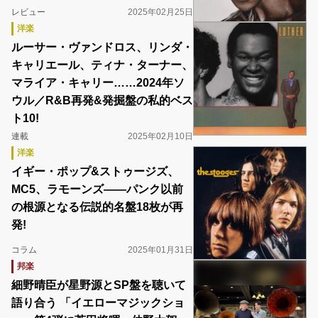
レビュー
2025年02月25日
洋楽
ルーサー・ヴァンドロス、リンダ・
キャリエール、ティナ・ターナー、
マライア・キャリー……2024年ソ
ウル／R&B再発&発掘盤の私的ベス
ト10!
連載
2025年02月10日
洋楽
イギー・ポップ&ストゥージズ、
MC5、ラモーンズ――パンク以前
の根源となる伝説的名盤18枚が再
発!
コラム
2025年01月31日
邦楽
細野晴臣が星野源とSP盤を聴いて
語り合う 「イエローマジックショ