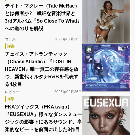
テイト・マクレー（Tate McRae）
とは何者か? 繊細な音楽世界と
3rdアルバム『So Close To What』
への道のりを解説
コラム
2025年02月26日
洋楽
チェイス・アトランティック
（Chase Atlantic）『LOST IN
HEAVEN』唯一無二の存在感を放
つ、新世代オルタナR&Bを代表す
る4枚目
レビュー
2025年02月26日
洋楽
FKAツイッグス（FKA twigs）
『EUSEXUA』様々なダンスミュー
ジックの影響下にあるサウンド、享
楽的なビートを前面に出した3作目