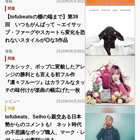
連載
2016年06月30日
邦楽
【tofubeatsの棚の端まで】第39
回 いつもがんばって ～エイサッ
プ・ファーグやスカートら変化を恐
れないスタイルが◎な3作品
連載
2016年06月08日
邦楽
アカシック、ポップに変貌したアレ
ンジの勝利とも言える初フル作
『凛々フルーツ』はカラフルなタッ
チの味付けが楽曲の幅広げた一枚
レビュー
2016年04月26日
洋楽
tofubeats、Seihoら親交ある日本
勢からのコメントも! ネット時代
の不思議なポップ職人、マーク・レ