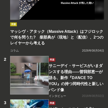
洋楽
マッシヴ・アタック（Massive Attack）はフジロック
で何を問うた? 柴那典が〈現地〉と〈配信〉、2つの
レイヤーから考える
コラム
2026年08月04日
邦楽
サニーデイ・サービスがいまダ
ンスする理由――曽我部恵一が
語る、新作『DANCE TO
YOU』の持つ同時代性と新しい
バンド像
インタビュー
2016年08月02日
邦楽