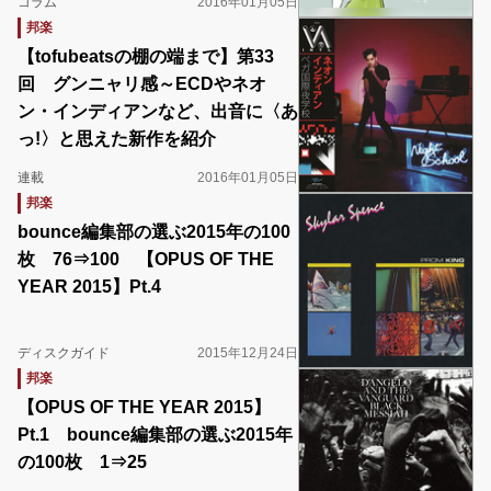
コラム
2016年01月05日
邦楽
【tofubeatsの棚の端まで】第33
回 グンニャリ感～ECDやネオ
ン・インディアンなど、出音に〈あ
っ!〉と思えた新作を紹介
連載
2016年01月05日
邦楽
bounce編集部の選ぶ2015年の100
枚 76⇒100 【OPUS OF THE
YEAR 2015】Pt.4
ディスクガイド
2015年12月24日
邦楽
【OPUS OF THE YEAR 2015】
Pt.1 bounce編集部の選ぶ2015年
の100枚 1⇒25