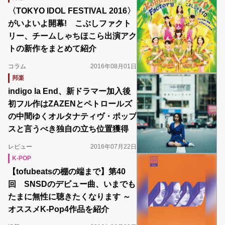
〈TOKYO IDOL FESTIVAL 2016〉
がいよいよ開幕! こぶしファクト
リー、チームしゃちほこら出演アク
トの新作をまとめて紹介
コラム
2016年08月01日
邦楽
indigo la End、新ドラマー加入後
初フル作はZAZENとペトロールズ
の中間ゆくオルタナティヴ・ポップ
スと言うべき独自の立ち位置獲得
レビュー
2016年07月22日
K-POP
【tofubeatsの棚の端まで】第40
回 SNSDのデビュー曲、いまでも
たまに無性に聴きたくなります ～
オススメK-Pop4作品を紹介