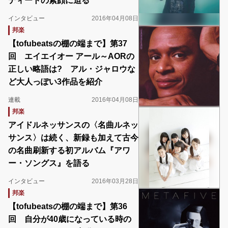
ディートの素顔に迫る
インタビュー
2016年04月08日
邦楽
【tofubeatsの棚の端まで】第37
回 エイエイオー アール～AORの
正しい略語は? アル・ジャロウな
ど大人っぽい3作品を紹介
連載
2016年04月08日
邦楽
アイドルネッサンスの〈名曲ルネッ
サンス〉は続く、新録も加えて古今
の名曲刷新する初アルバム『アワ
ー・ソングス』を語る
インタビュー
2016年03月28日
邦楽
【tofubeatsの棚の端まで】第36
回 自分が40歳になっている時の