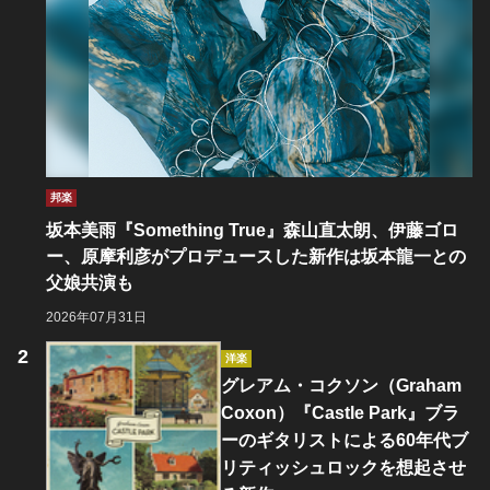
邦楽
坂本美雨『Something True』森山直太朗、伊藤ゴロ
ー、原摩利彦がプロデュースした新作は坂本龍一との
父娘共演も
2026年07月31日
洋楽
グレアム・コクソン（Graham
Coxon）『Castle Park』ブラ
ーのギタリストによる60年代ブ
リティッシュロックを想起させ