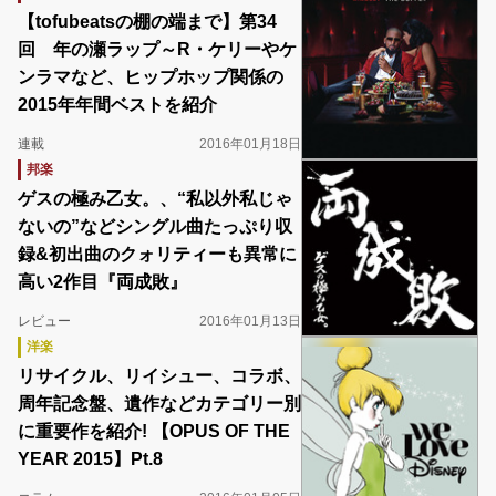
【tofubeatsの棚の端まで】第34
回 年の瀬ラップ～R・ケリーやケ
ンラマなど、ヒップホップ関係の
2015年年間ベストを紹介
連載
2016年01月18日
邦楽
ゲスの極み乙女。、“私以外私じゃ
ないの”などシングル曲たっぷり収
録&初出曲のクォリティーも異常に
高い2作目『両成敗』
レビュー
2016年01月13日
洋楽
リサイクル、リイシュー、コラボ、
周年記念盤、遺作などカテゴリー別
に重要作を紹介! 【OPUS OF THE
YEAR 2015】Pt.8