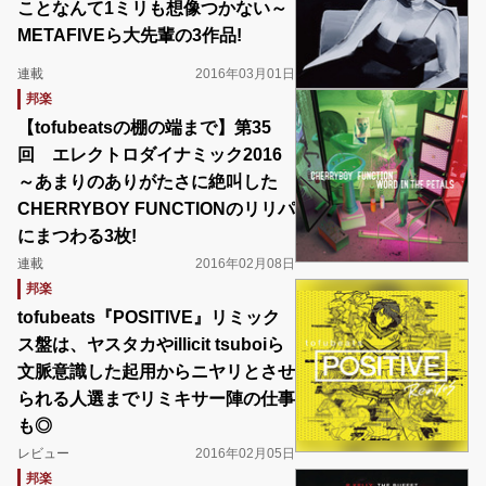
ことなんて1ミリも想像つかない～
METAFIVEら大先輩の3作品!
連載
2016年03月01日
邦楽
【tofubeatsの棚の端まで】第35
回 エレクトロダイナミック2016
～あまりのありがたさに絶叫した
CHERRYBOY FUNCTIONのリリパ
にまつわる3枚!
連載
2016年02月08日
邦楽
tofubeats『POSITIVE』リミック
ス盤は、ヤスタカやillicit tsuboiら
文脈意識した起用からニヤリとさせ
られる人選までリミキサー陣の仕事
も◎
レビュー
2016年02月05日
邦楽