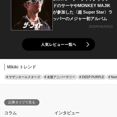
ドのサーヤやMONKEY MAJIK
が参加した〈超 Super Star〉ラ
ッパーのメジャー初アルバム
2026年08月05日
人気レビュー一覧へ
Mikiki トレンド
# サザンオールスターズ
# 名盤アニバーサリー
# DEEP PURPLE
# Num
記事タイプで見る
コラム
インタビュー