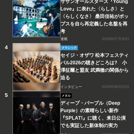
サザンオールスターズ『Young
Love』に表れた〈らしさ〉と
〈らしくなさ〉 桑田佳祐がポッ
プスを自ら再定義した名盤を再
考
連載
2026年07月30日
クラシック
セイジ・オザワ 松本フェスティ
バル2026の聴きどころは? 小
澤征爾と盟友 武満徹の関係から
迫る
インタビュー
2026年08月03日
メタル
ディープ・パープル（Deep
Purple）の素晴らしい新作
『SPLAT!』に聴く、来日公演
でも実証した新体制の実力