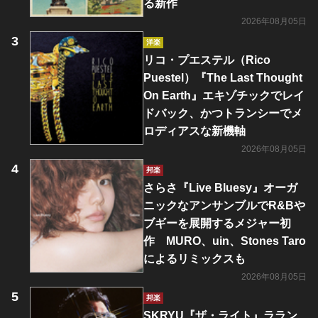
る新作
2026年08月05日
洋楽
リコ・プエステル（Rico
Puestel）『The Last Thought
On Earth』エキゾチックでレイ
ドバック、かつトランシーでメ
ロディアスな新機軸
2026年08月05日
邦楽
さらさ『Live Bluesy』オーガ
ニックなアンサンブルでR&Bや
ブギーを展開するメジャー初
作 MURO、uin、Stones Taro
によるリミックスも
2026年08月05日
邦楽
SKRYU『ザ・ライト』ララン