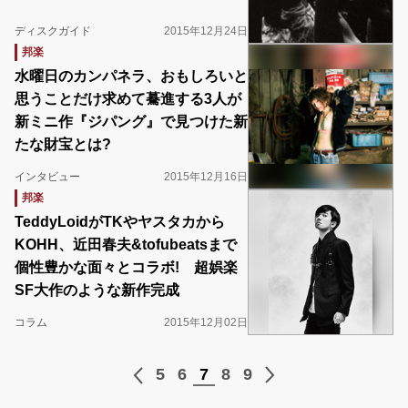
ディスクガイド
2015年12月24日
邦楽
水曜日のカンパネラ、おもしろいと
思うことだけ求めて驀進する3人が
新ミニ作『ジパング』で見つけた新
たな財宝とは?
インタビュー
2015年12月16日
邦楽
TeddyLoidがTKやヤスタカから
KOHH、近田春夫&tofubeatsまで
個性豊かな面々とコラボ! 超娯楽
SF大作のような新作完成
コラム
2015年12月02日
5
6
7
8
9