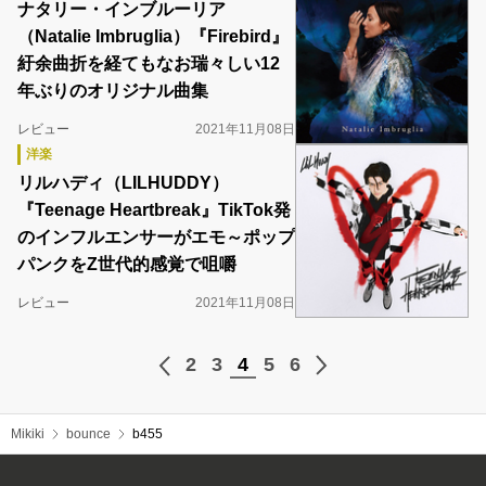
ナタリー・インブルーリア
（Natalie Imbruglia）『Firebird』
紆余曲折を経てもなお瑞々しい12
年ぶりのオリジナル曲集
レビュー
2021年11月08日
洋楽
リルハディ（LILHUDDY）
『Teenage Heartbreak』TikTok発
のインフルエンサーがエモ～ポップ
パンクをZ世代的感覚で咀嚼
レビュー
2021年11月08日
2
3
4
5
6
Mikiki
bounce
b455