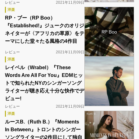
レビュー
2021年11月09日
洋楽
RP・ブー（RP Boo）
『Established!』ジュークのオリジ
ネイターが〈アフリカの草原〉をテ
ーマにした堂々たる風格の4作目
レビュー
2021年11月09日
洋楽
レイベル（Wrabel）『These
Words Are All For You』EDMヒッ
トで知られたNYのシンガーソング
ライターが聴き応え十分な快作でデ
ビュー!
レビュー
2021年11月09日
洋楽
ルースB.（Ruth B.）『Moments
In Between』トロントのシンガー
ソングライターの2作目にして独自