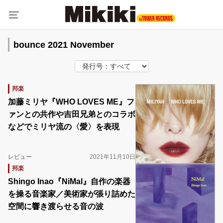
bounce 2021 November
邦楽
加藤ミリヤ『WHO LOVES ME』フ
ァンとの共作や吉田兄弟とのコラボ
などでミリヤ流の〈愛〉を表現
レビュー
2021年11月10日
邦楽
Shingo Inao『NiMal』自作の楽器
を操る音楽家／美術家が張り詰めた
空間に響き渡らせる音の波