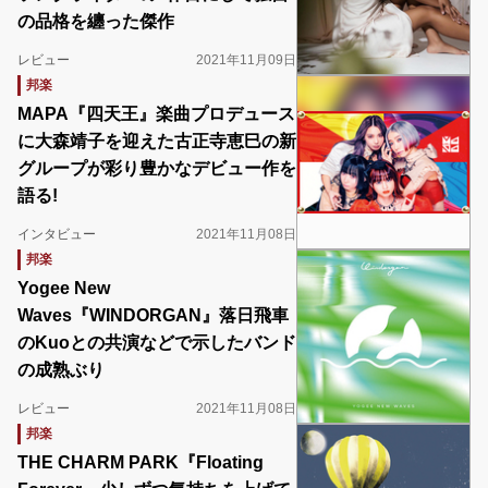
の品格を纏った傑作
レビュー
2021年11月09日
邦楽
MAPA『四天王』楽曲プロデュース
に大森靖子を迎えた古正寺恵巳の新
グループが彩り豊かなデビュー作を
語る!
インタビュー
2021年11月08日
邦楽
Yogee New
Waves『WINDORGAN』落日飛車
のKuoとの共演などで示したバンド
の成熟ぶり
レビュー
2021年11月08日
邦楽
THE CHARM PARK『Floating