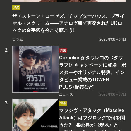
洋楽
ザ・ストーン・ローゼズ、チャプターハウス、プライ
マル・スクリーム――アナログ盤で再発されたUKロ
ックの金字塔を今こそ聴こう!
コラム
2026年08月04日
邦楽
Corneliusがタワレコの〈タワ
ラブ!〉キャンペーンに登場 ポ
スターやオリジナル特典、イン
タビュー掲載のTOWER
PLUS+配布など
ニュース
2026年08月07日
洋楽
マッシヴ・アタック（Massive
Attack）はフジロックで何を問
うた? 柴那典が〈現地〉と