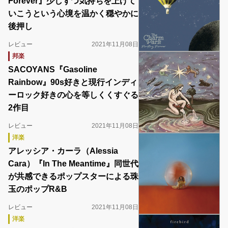
Forever』少しずつ気持ちを上げて
いこうという心境を温かく穏やかに
後押し
レビュー
2021年11月08日
邦楽
SACOYANS『Gasoline
Rainbow』90s好きと現行インディ
ーロック好きの心を等しくくすぐる
2作目
レビュー
2021年11月08日
洋楽
アレッシア・カーラ（Alessia
Cara）『In The Meantime』同世代
が共感できるポップスターによる珠
玉のポップR&B
レビュー
2021年11月08日
洋楽