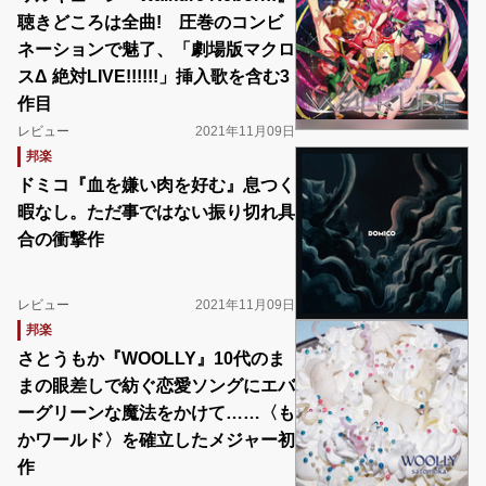
聴きどころは全曲! 圧巻のコンビ
ネーションで魅了、「劇場版マクロ
スΔ 絶対LIVE!!!!!!」挿入歌を含む3
作目
レビュー
2021年11月09日
邦楽
ドミコ『血を嫌い肉を好む』息つく
暇なし。ただ事ではない振り切れ具
合の衝撃作
レビュー
2021年11月09日
邦楽
さとうもか『WOOLLY』10代のま
まの眼差しで紡ぐ恋愛ソングにエバ
ーグリーンな魔法をかけて……〈も
かワールド〉を確立したメジャー初
作