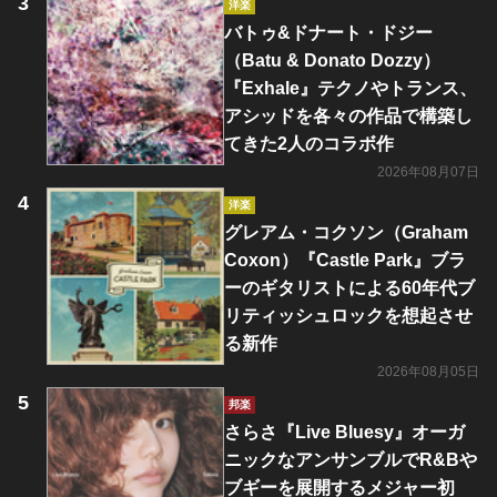
洋楽
バトゥ&ドナート・ドジー
（Batu & Donato Dozzy）
『Exhale』テクノやトランス、
アシッドを各々の作品で構築し
てきた2人のコラボ作
2026年08月07日
洋楽
グレアム・コクソン（Graham
Coxon）『Castle Park』ブラ
ーのギタリストによる60年代ブ
リティッシュロックを想起させ
る新作
2026年08月05日
邦楽
さらさ『Live Bluesy』オーガ
ニックなアンサンブルでR&Bや
ブギーを展開するメジャー初