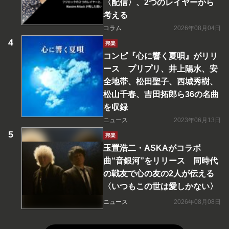
〈配信〉、2つのレイヤーから
考える
コラム
2026年08月04日
邦楽
コンピ『心に響く夏唄』がリリ
ース プリプリ、井上陽水、安
全地帯、松田聖子、西城秀樹、
松山千春、吉田拓郎ら36の名曲
を収録
ニュース
2023年06月13日
邦楽
玉置浩二・ASKAがコラボ
曲“音銀河”をリリース 同時代
の戦友で心の友の2人が伝える
〈いつもこの世は愛しかない〉
ニュース
2026年08月08日