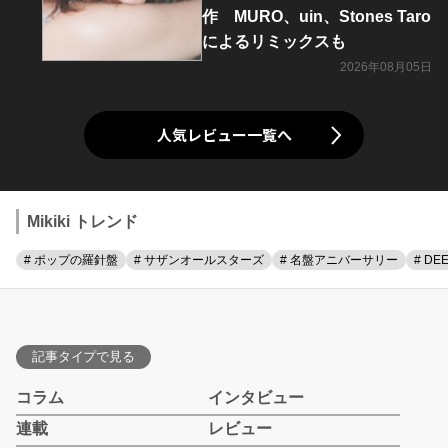
作 MURO、uin、Stones Taro
によるリミックスも
2026年08月05日
人気レビュー一覧へ
Mikiki トレンド
# ポップの羅針盤
# サザンオールスターズ
# 名盤アニバーサリー
# DE
記事タイプで見る
コラム
インタビュー
連載
レビュー