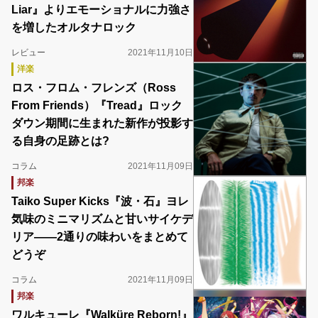
Liar』よりエモーショナルに力強さ
を増したオルタナロック
レビュー
2021年11月10日
洋楽
ロス・フロム・フレンズ（Ross
From Friends）『Tread』ロック
ダウン期間に生まれた新作が投影す
る自身の足跡とは?
コラム
2021年11月09日
邦楽
Taiko Super Kicks『波・石』ヨレ
気味のミニマリズムと甘いサイケデ
リア――2通りの味わいをまとめて
どうぞ
コラム
2021年11月09日
邦楽
ワルキューレ『Walküre Reborn!』