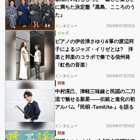
に満ちた決定盤『黒島、こころのう
た』
インタビュー
2025年07月03日
ジャズ
ピアノの伊佐津さゆり&箏の渡辺邦
子によるジャズ・イリゼとは? 洋
楽と邦楽のコラボで奏でる信州発
〈虹色の音楽〉
インタビュー
2024年07月23日
邦楽
中村滉己、津軽三味線と民謡の二刀
流で魅せる新星――伝統と進化の初
アルバム『民唄 -TamiUta-』を語る
インタビュー
2024年07月03日
邦楽