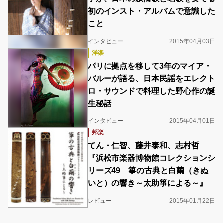
初のインスト・アルバムで意識した
こと
インタビュー
2015年04月03日
洋楽
パリに拠点を移して3年のマイア・
バルーが語る、日本民謡をエレクト
ロ・サウンドで料理した野心作の誕
生秘話
インタビュー
2015年04月01日
邦楽
てん・仁智、藤井泰和、志村哲
『浜松市楽器博物館コレクションシ
リーズ49 箏の古典と白繭（きぬ
いと）の響き～太助箏による～』
レビュー
2015年01月22日