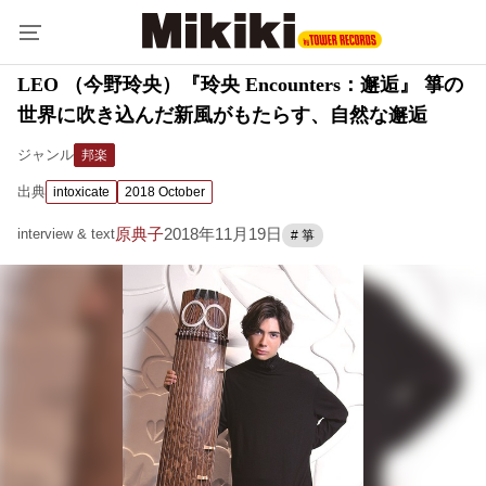
LEO （今野玲央）『玲央 Encounters：邂逅』 箏の
世界に吹き込んだ新風がもたらす、自然な邂逅
ジャンル
邦楽
出典
intoxicate
2018 October
原典子
2018年11月19日
interview & text
# 箏