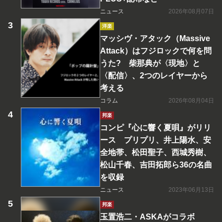
ニュース
2026年08月07日
洋楽
マッシヴ・アタック（Massive
Attack）はフジロックで何を問
うた? 柴那典が〈現地〉と
〈配信〉、2つのレイヤーから
考える
コラム
2026年08月04日
邦楽
コンピ『心に響く夏唄』がリリ
ース プリプリ、井上陽水、安
全地帯、松田聖子、西城秀樹、
松山千春、吉田拓郎ら36の名曲
を収録
ニュース
2023年06月13日
邦楽
玉置浩二・ASKAがコラボ