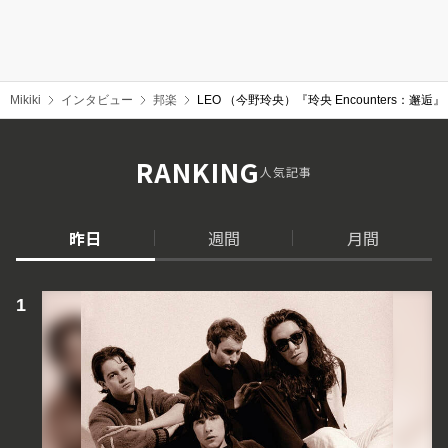
Mikiki
インタビュー
邦楽
LEO （今野玲央）『玲央 Encounters
RANKING
人気記事
昨日
週間
月間