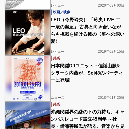
レビュー
2020年03月03日
映画／映像
LEO（今野玲央） 「玲央 LIVE:二
十歳の邂逅」 古典と向き合いなが
らも挑戦を続ける彼の〈箏への深い
愛〉
レビュー
2019年02月15日
邦楽
日本民謡DJユニット・俚謡山脈&
クラーク内藤が、Soi48のパーティ
ーに登場!
ニュース
2018年01月25日
邦楽
沖縄民謡界の縁の下の力持ち、キャ
ンパスレコード設立45周年 ～社
長・備瀬善勝氏が語る、音楽から見