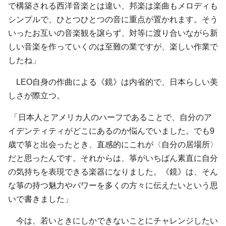
で構築される西洋音楽とは違い、邦楽は楽曲もメロディも
シンプルで、ひとつひとつの音に重点が置かれます。そう
いったお互いの音楽観を譲らず、対等に渡り合いながら新
しい音楽を作っていくのは至難の業ですが、楽しい作業で
したね」
LEO自身の作曲による《鏡》は内省的で、日本らしい美
しさが際立つ。
「日本人とアメリカ人のハーフであることで、自分のア
イデンティティがどこにあるのか悩んでいました。でも9
歳で箏と出会ったとき、直感的にこれが〈自分の居場所〉
だと思ったんです。それからは、箏がいちばん素直に自分
の気持ちを表現できる楽器になりました。《鏡》は、そん
な箏の持つ魅力やパワーを多くの方々に伝えたいという思
いで書きました」
今は、若いときにしかできないことにチャレンジしたい