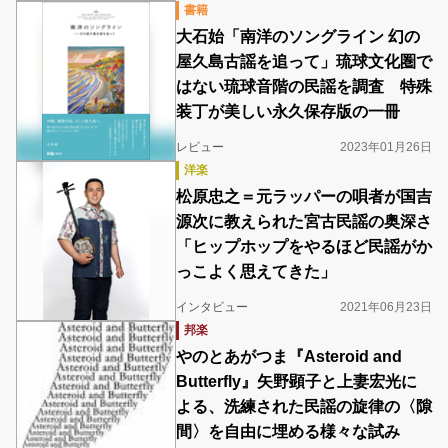
書籍
大石始「南洋のソングライン 幻の
屋久島古謡を追って」琉球文化圏で
はない琉球音階の民謡を調査 特殊
装丁が美しい永久保存版の一冊
レビュー
2023年01月26日
洋楽
松原忠之＝元ラッパーの唄者が国吉
源次に教えられた宮古民謡の奥深さ
「ヒップホップをやるほど民謡がか
っこよく思えてきた」
インタビュー
2021年06月23日
邦楽
やのとあがつま『Asteroid and
Butterfly』矢野顕子と上妻宏光に
よる、洗練された民謡の旋律の〈隙
間〉を自由に埋める様々な試み