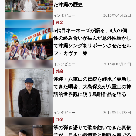
た沖縄の歴史
インタビュー
2016年04月12日
邦楽
5代目ネーネーズが語る、4人の個
性の絡み合いが生んだ意外性活かし
て沖縄ソングをリボーンさせたセル
フ・カヴァー集
インタビュー
2015年10月19日
邦楽
沖縄・八重山の伝統を継承／更新し
てきた唄者、大島保克が八重山の神
話的世界観に誘う島唄作品を語る
インタビュー
2015年09月28日
邦楽
箏の弾き語りで歌を紡いできた真依
子が、日本の叙情歌と唱歌を奏でる