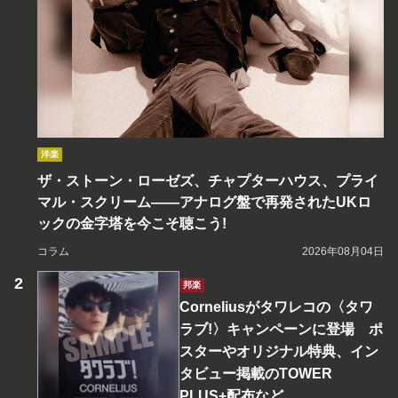
洋楽
ザ・ストーン・ローゼズ、チャプターハウス、プライ
マル・スクリーム――アナログ盤で再発されたUKロ
ックの金字塔を今こそ聴こう!
コラム
2026年08月04日
邦楽
Corneliusがタワレコの〈タワ
ラブ!〉キャンペーンに登場 ポ
スターやオリジナル特典、イン
タビュー掲載のTOWER
PLUS+配布など