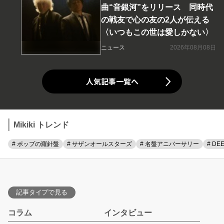
曲“音銀河”をリリース 同時代
の戦友で心の友の2人が伝える
〈いつもこの世は愛しかない〉
ニュース
2026年08月08日
人気記事一覧へ
Mikiki トレンド
# ポップの羅針盤
# サザンオールスターズ
# 名盤アニバーサリー
# DE
記事タイプで見る
コラム
インタビュー