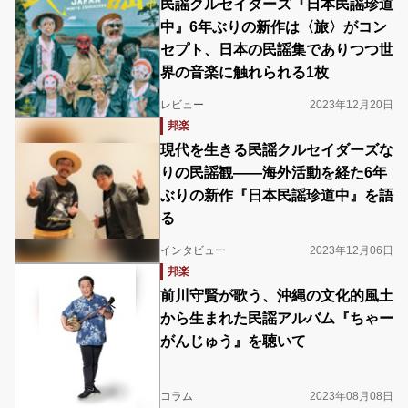
民謡クルセイダーズ『日本民謡珍道
中』6年ぶりの新作は〈旅〉がコン
セプト、日本の民謡集でありつつ世
界の音楽に触れられる1枚
レビュー
2023年12月20日
邦楽
現代を生きる民謡クルセイダーズな
りの民謡観――海外活動を経た6年
ぶりの新作『日本民謡珍道中』を語
る
インタビュー
2023年12月06日
邦楽
前川守賢が歌う、沖縄の文化的風土
から生まれた民謡アルバム『ちゃー
がんじゅう』を聴いて
コラム
2023年08月08日