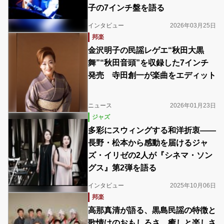
子の7インチ盤を語る
インタビュー
2026年03月25日
邦楽
金沢明子の民謡レゲエ“秋田大黒
舞”“秋田音頭”を収録した7インチ
発売 寺田創一が楽曲をエディット
ニュース
2026年01月23日
ジャズ
多彩にスウィングする和洋折衷――
長野・松本から感動を届けるジャ
ズ・イリゼの2人が『シネマ・ソン
グス』第2弾を語る
インタビュー
2025年10月06日
邦楽
高那真清が語る、黒島民謡の特徴と
歌情けのおもしろさ 癒しと楽しさ