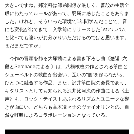
大きいですね。邦楽科は師弟関係が厳しく、普段の生活全
般にわたってルールがあって、窮屈に感じたこともありま
した。けれど、そういった環境で1年間学んだことで、音
にも変化が出てきて、入学前にリリースした1stアルバム
と比べても違いがお分かりいただけるのではと思います。
まだまだですが」
今作の冒頭を飾る大塚茜による書き下ろし曲《邂逅 -六
段とSerenadeによる-》は、八橋検校の作とされる筝曲と
シューベルトの歌曲が出会い、互いの“個”を保ちながら、
ひとつに融合する作品。また、沢井箏曲院の会長であり、
ギタリストとしても知られる沢井比河流の作曲による《土
声》も、ロック・テイストあふれるリズムとユニークな響
きが面白い。どちらも高木凜々子のヴァイオリンとの、自
然な呼吸によるコラボレーションとなっている。