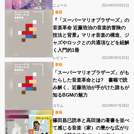
ニュース
2024年03月01日
書籍
『「スーパーマリオブラザーズ」の
音楽革命 近藤浩治の音楽的冒険の
技法と背景』マリオ音楽の構造、ジ
ャズやロックとの共通項などを紐解
く入門的1冊
レビュー
2023年09月20日
書籍
「スーパーマリオブラザーズ」がも
たらした音楽革命とは? 書籍で読
み解く、近藤浩治が手がけた誰もが
知るBGMの魅力
コラム
2023年07月28日
書籍
篠田昌已読本と高田漣の著書を並べ
て感じる音楽（家）の豊かな広がり