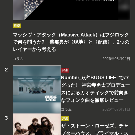
洋楽
マッシヴ・アタック（Massive Attack）はフジロック
で何を問うた? 柴那典が〈現地〉と〈配信〉、2つの
レイヤーから考える
コラム
2026年08月04日
邦楽
Number_iが“BUGS LIFE”でバ
グった! 神宮寺勇太プロデュー
スによるカオティックで前向き
なフォンク曲を徹底レビュー
コラム
2026年07月31日
洋楽
ザ・ストーン・ローゼズ、チャ
プターハウス、プライマル・ス