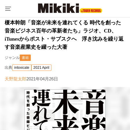
榎本幹朗「音楽が未来を連れてくる 時代を創った
音楽ビジネス百年の革新者たち」ラジオ、CD、
iTunesからポスト・サブスクへ 浮き沈みを繰り返
す音楽産業史を綴った大著
ジャンル
書籍
出典
intoxicate
2021 April
天野龍太郎
2021年04月26日