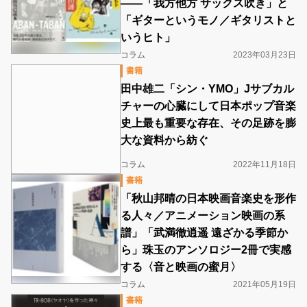
――「我方他方 サックス吹き」と
「ギターというモノ／ギタリストと
いうヒト」
コラム
2023年03月23日
書籍
田中雄二「シン・YMO」Jサブカル
チャーの心臓にして日本ポップ音楽
史上最も重要な存在、その足跡を膨
大な資料から紡ぐ
コラム
2022年11月18日
書籍
「秋山邦晴の日本映画音楽史を形作
る人々／アニメーション映画の系
譜」「武満徹逍遥 遠ざかる季節か
ら」珠玉のアンソロジー2冊で実感
する〈音と映画の蜜月〉
コラム
2021年05月19日
書籍