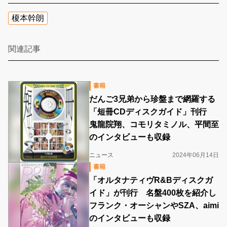
榎本幹朗
関連記事
書籍
だんご3兄弟から珍盤まで網羅する
「短冊CDディスクガイド」刊行
鬼龍院翔、コモリタミノル、平間至
のインタビューも収録
ニュース
2024年06月14日
書籍
「オルタナティヴR&Bディスクガ
イド」が刊行 名盤400枚を紹介し
フランク・オーシャンやSZA、aimi
のインタビューも収録