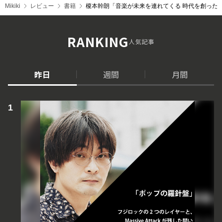
Mikiki
レビュー
書籍
榎本幹朗「音楽が未来を連れてくる 時代を創った音
RANKING
人気記事
昨日
週間
月間