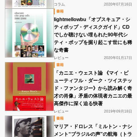
コラム
2020年07月16日
書籍
lightmellowbu「オブスキュア・シ
ティポップ・ディスクガイド」CD
でしか聴けない埋もれた90年代シ
ティ・ポップを掘り起こす世にも稀
な奇書
レビュー
2020年01月17日
書籍
「カニエ・ウェスト論 《マイ・ビ
ューティフル・ダーク・ツイステッ
ド・ファンタジー》から読み解く奇
才の肖像」矛盾の体現者カニエの最
高傑作に深く迫る快著
レビュー
2019年09月18日
書籍
マリア・ドロレス「ミルトン・ナシ
メント“ブラジルの声”の航海（トラ