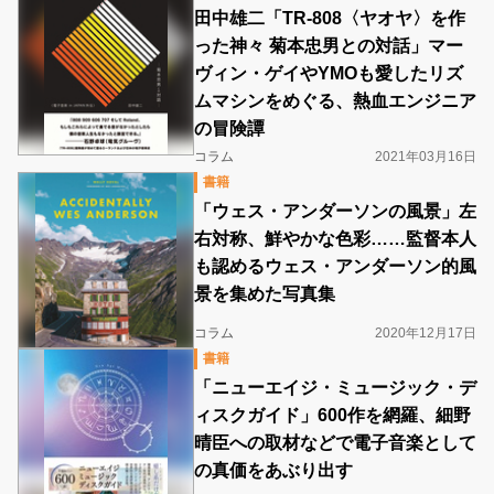
田中雄二「TR-808〈ヤオヤ〉を作
った神々 菊本忠男との対話」マー
ヴィン・ゲイやYMOも愛したリズ
ムマシンをめぐる、熱血エンジニア
の冒険譚
コラム
2021年03月16日
書籍
「ウェス・アンダーソンの風景」左
右対称、鮮やかな色彩……監督本人
も認めるウェス・アンダーソン的風
景を集めた写真集
コラム
2020年12月17日
書籍
「ニューエイジ・ミュージック・デ
ィスクガイド」600作を網羅、細野
晴臣への取材などで電子音楽として
の真価をあぶり出す