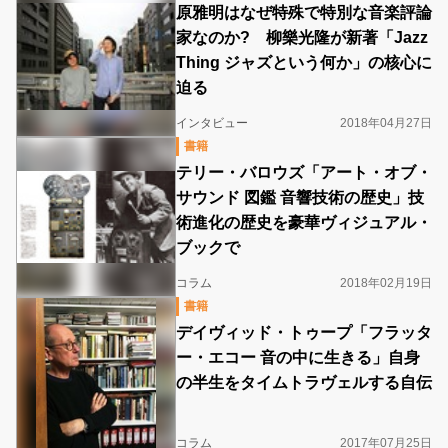
原雅明はなぜ特殊で特別な音楽評論
家なのか? 柳樂光隆が新著「Jazz
Thing ジャズという何か」の核心に
迫る
インタビュー
2018年04月27日
書籍
テリー・バロウズ「アート・オブ・
サウンド 図鑑 音響技術の歴史」技
術進化の歴史を豪華ヴィジュアル・
ブックで
コラム
2018年02月19日
書籍
デイヴィッド・トゥープ「フラッタ
ー・エコー 音の中に生きる」自身
の半生をタイムトラヴェルする自伝
コラム
2017年07月25日