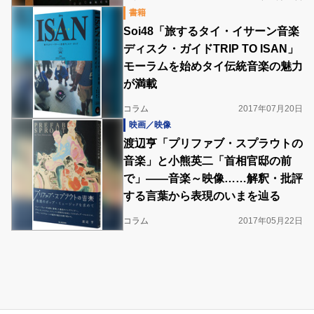
書籍
Soi48「旅するタイ・イサーン音楽
ディスク・ガイドTRIP TO ISAN」
モーラムを始めタイ伝統音楽の魅力
が満載
コラム
2017年07月20日
映画／映像
渡辺亨「プリファブ・スプラウトの
音楽」と小熊英二「首相官邸の前
で」――音楽～映像……解釈・批評
する言葉から表現のいまを辿る
コラム
2017年05月22日