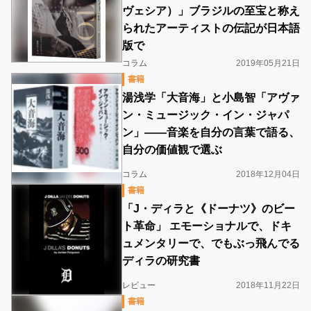
ヴェシア）」ブラジルの至宝と称え
られたアーティストの伝記が日本語
版で
コラム
2019年05月21日
書籍
湯浅学「大音海」と小島智「アヴァ
ン・ミュージック・イン・ジャパ
ン」――音楽を自分の言葉で語る、
自分の価値観で選ぶ
コラム
2018年12月04日
書籍
「J・ディラと《ドーナツ》のビー
ト革命」 エモーショナルで、ドキ
ュメンタリーで、でもぶっ飛んでる
ディラの研究書
レビュー
2018年11月22日
書籍