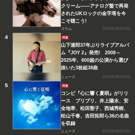
クリーム――アナログ盤で再発
されたUKロックの金字塔を今
こそ聴こう!
コラム
2026年08月04日
邦楽
山下達郎37年ぶりライブアルバ
ム『JOY 2』発売! 2008～
2025年、600超の公演から選び
抜いた3枚組38曲
ニュース
2026年08月09日
邦楽
コンピ『心に響く夏唄』がリリ
ース プリプリ、井上陽水、安
全地帯、松田聖子、西城秀樹、
松山千春、吉田拓郎ら36の名曲
を収録
ニュース
2023年06月13日